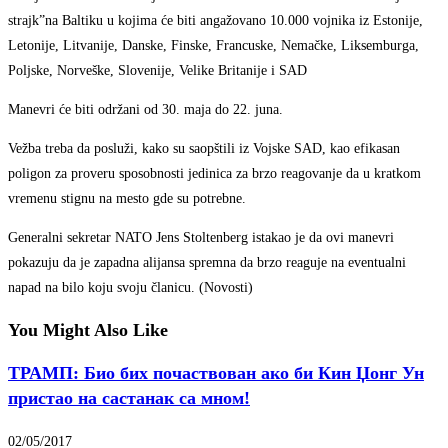
strajk”na Baltiku u kojima će biti angažovano 10.000 vojnika iz Estonije,
Letonije, Litvanije, Danske, Finske, Francuske, Nemačke, Liksemburga,
Poljske, Norveške, Slovenije, Velike Britanije i SAD
Manevri će biti održani od 30. maja do 22. juna.
Vežba treba da posluži, kako su saopštili iz Vojske SAD, kao efikasan
poligon za proveru sposobnosti jedinica za brzo reagovanje da u kratkom
vremenu stignu na mesto gde su potrebne.
Generalni sekretar NATO Jens Stoltenberg istakao je da ovi manevri
pokazuju da je zapadna alijansa spremna da brzo reaguje na eventualni
napad na bilo koju svoju članicu. (Novosti)
You Might Also Like
ТРАМП: Био бих почаствован ако би Кин Џонг Ун
пристао на састанак са мном!
02/05/2017