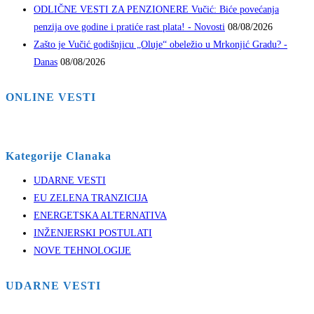
ODLIČNE VESTI ZA PENZIONERE Vučić: Biće povećanja
penzija ove godine i pratiće rast plata! - Novosti
08/08/2026
Zašto je Vučić godišnjicu „Oluje“ obeležio u Mrkonjić Gradu? -
Danas
08/08/2026
ONLINE VESTI
Kategorije Clanaka
UDARNE VESTI
EU ZELENA TRANZICIJA
ENERGETSKA ALTERNATIVA
INŽENJERSKI POSTULATI
NOVE TEHNOLOGIJE
UDARNE VESTI