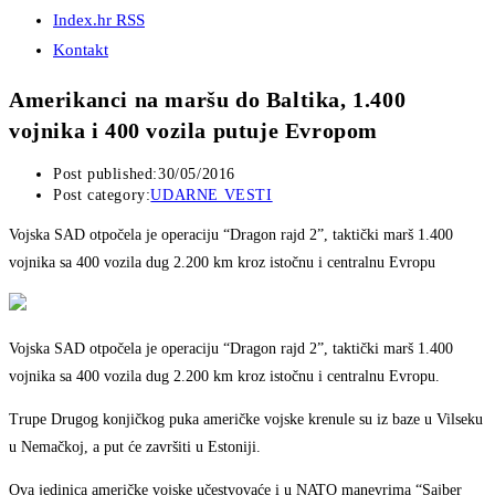
Index.hr RSS
Kontakt
Amerikanci na maršu do Baltika, 1.400
vojnika i 400 vozila putuje Evropom
Post published:
30/05/2016
Post category:
UDARNE VESTI
Vojska SAD otpočela je operaciju “Dragon rajd 2”, taktički marš 1.400
vojnika sa 400 vozila dug 2.200 km kroz istočnu i centralnu Evropu
Vojska SAD otpočela je operaciju “Dragon rajd 2”, taktički marš 1.400
vojnika sa 400 vozila dug 2.200 km kroz istočnu i centralnu Evropu.
Trupe Drugog konjičkog puka američke vojske krenule su iz baze u Vilseku
u Nemačkoj, a put će završiti u Estoniji.
Ova jedinica američke vojske učestvovaće i u NATO manevrima “Sajber