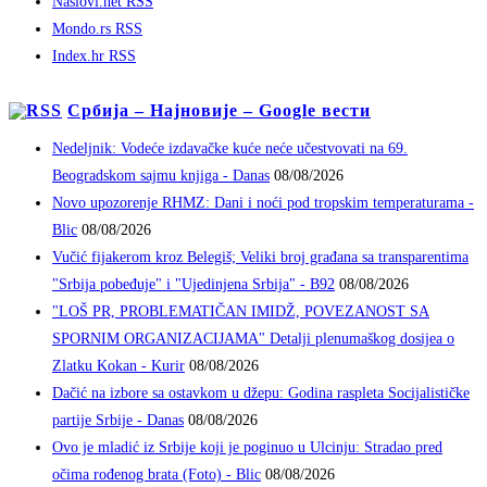
Naslovi.net RSS
Mondo.rs RSS
Index.hr RSS
Србија – Најновије – Google вести
Nedeljnik: Vodeće izdavačke kuće neće učestvovati na 69.
Beogradskom sajmu knjiga - Danas
08/08/2026
Novo upozorenje RHMZ: Dani i noći pod tropskim temperaturama -
Blic
08/08/2026
Vučić fijakerom kroz Belegiš; Veliki broj građana sa transparentima
"Srbija pobeđuje" i "Ujedinjena Srbija" - B92
08/08/2026
"LOŠ PR, PROBLEMATIČAN IMIDŽ, POVEZANOST SA
SPORNIM ORGANIZACIJAMA" Detalji plenumaškog dosijea o
Zlatku Kokan - Kurir
08/08/2026
Dačić na izbore sa ostavkom u džepu: Godina raspleta Socijalističke
partije Srbije - Danas
08/08/2026
Ovo je mladić iz Srbije koji je poginuo u Ulcinju: Stradao pred
očima rođenog brata (Foto) - Blic
08/08/2026