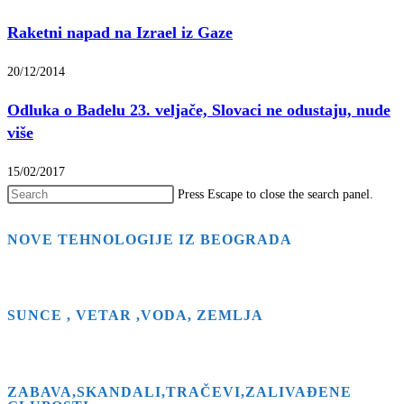
Raketni napad na Izrael iz Gaze
20/12/2014
Odluka o Badelu 23. veljače, Slovaci ne odustaju, nude
više
15/02/2017
Press Escape to close the search panel.
NOVE TEHNOLOGIJE IZ BEOGRADA
SUNCE , VETAR ,VODA, ZEMLJA
ZABAVA,SKANDALI,TRAČEVI,ZALIVAĐENE