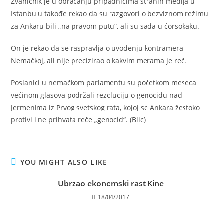
Zvaničnik je u obraćanju pripadnicima stranih medija u
Istanbulu takođe rekao da su razgovori o bezviznom režimu
za Ankaru bili „na pravom putu“, ali su sada u ćorsokaku.
On je rekao da se raspravlja o uvođenju kontramera
Nemačkoj, ali nije precizirao o kakvim merama je reč.
Poslanici u nemačkom parlamentu su početkom meseca
većinom glasova podržali rezoluciju o genocidu nad
Jermenima iz Prvog svetskog rata, kojoj se Ankara žestoko
protivi i ne prihvata reče „genocid“. (Blic)
YOU MIGHT ALSO LIKE
Ubrzao ekonomski rast Kine
18/04/2017