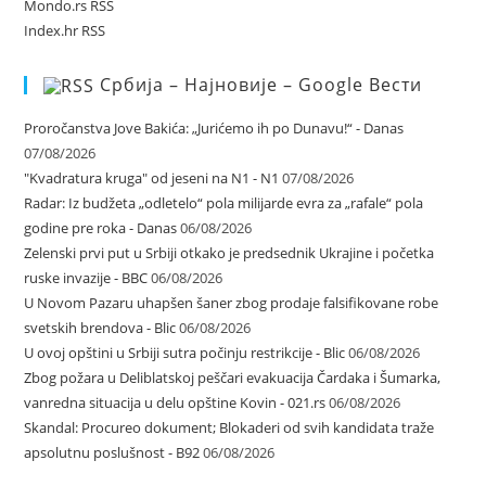
Mondo.rs RSS
Index.hr RSS
Србија – Најновије – Google Вести
Proročanstva Jove Bakića: „Jurićemo ih po Dunavu!“ - Danas
07/08/2026
"Kvadratura kruga" od jeseni na N1 - N1
07/08/2026
Radar: Iz budžeta „odletelo“ pola milijarde evra za „rafale“ pola
godine pre roka - Danas
06/08/2026
Zelenski prvi put u Srbiji otkako je predsednik Ukrajine i početka
ruske invazije - BBC
06/08/2026
U Novom Pazaru uhapšen šaner zbog prodaje falsifikovane robe
svetskih brendova - Blic
06/08/2026
U ovoj opštini u Srbiji sutra počinju restrikcije - Blic
06/08/2026
Zbog požara u Deliblatskoj peščari evakuacija Čardaka i Šumarka,
vanredna situacija u delu opštine Kovin - 021.rs
06/08/2026
Skandal: Procureo dokument; Blokaderi od svih kandidata traže
apsolutnu poslušnost - B92
06/08/2026