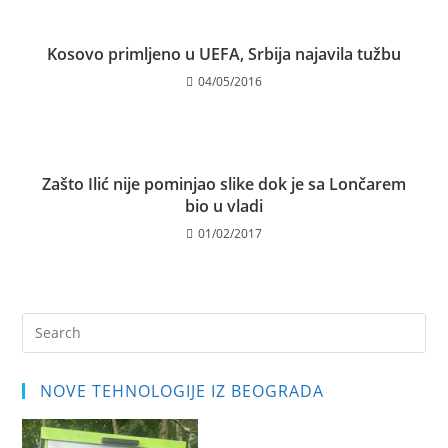
Kosovo primljeno u UEFA, Srbija najavila tužbu
04/05/2016
Zašto Ilić nije pominjao slike dok je sa Lončarem
bio u vladi
01/02/2017
Pre
Es
to
NOVE TEHNOLOGIJE IZ BEOGRADA
clo
the