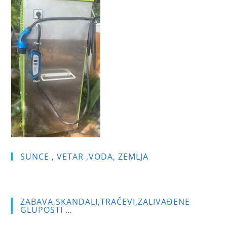
sea
pan
SUNCE , VETAR ,VODA, ZEMLJA
ZABAVA,SKANDALI,TRAČEVI,ZALIVAĐENE
GLUPOSTI …