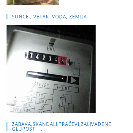
SUNCE , VETAR ,VODA, ZEMLJA
ZABAVA,SKANDALI,TRAČEVI,ZALIVAĐENE
GLUPOSTI …