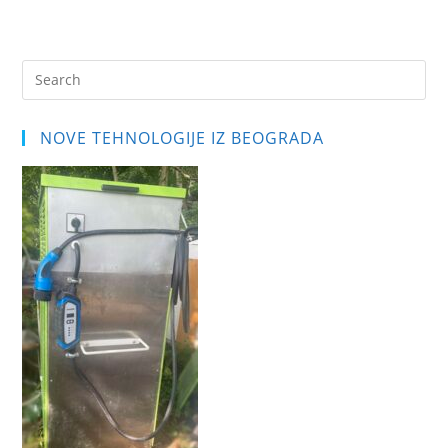
Pre
Es
to
NOVE TEHNOLOGIJE IZ BEOGRADA
clo
the
sea
pan