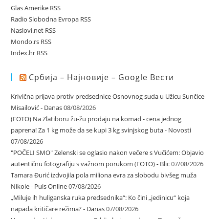
Glas Amerike RSS
Radio Slobodna Evropa RSS
Naslovi.net RSS
Mondo.rs RSS
Index.hr RSS
Србија – Најновије – Google Вести
Krivična prijava protiv predsednice Osnovnog suda u Užicu Sunčice
Misailović - Danas
08/08/2026
(FOTO) Na Zlatiboru žu-žu prodaju na komad - cena jednog
paprena! Za 1 kg može da se kupi 3 kg svinjskog buta - Novosti
07/08/2026
"POČELI SMO" Zelenski se oglasio nakon večere s Vučićem: Objavio
autentičnu fotografiju s važnom porukom (FOTO) - Blic
07/08/2026
Tamara Đurić izdvojila pola miliona evra za slobodu bivšeg muža
Nikole - Puls Online
07/08/2026
„Miluje ih huliganska ruka predsednika“: Ko čini „jedinicu“ koja
napada kritičare režima? - Danas
07/08/2026