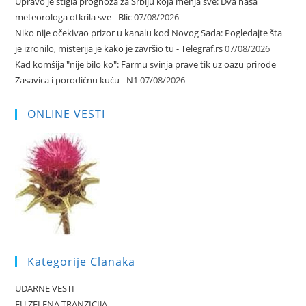
Upravo je stigla prognoza za Srbiju koja menja sve: Dva naša
meteorologa otkrila sve - Blic
07/08/2026
Niko nije očekivao prizor u kanalu kod Novog Sada: Pogledajte šta
je izronilo, misterija je kako je završio tu - Telegraf.rs
07/08/2026
Kad komšija "nije bilo ko": Farmu svinja prave tik uz oazu prirode
Zasavica i porodičnu kuću - N1
07/08/2026
ONLINE VESTI
Kategorije Clanaka
UDARNE VESTI
EU ZELENA TRANZICIJA