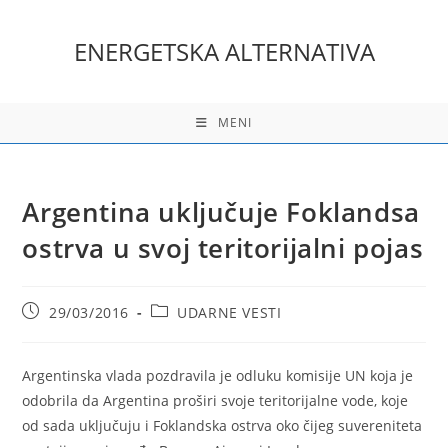
Skip
to
ENERGETSKA ALTERNATIVA
content
MENI
Argentina uključuje Foklandsa
ostrva u svoj teritorijalni pojas
Post
Post
29/03/2016
UDARNE VESTI
published:
category:
Argentinska vlada pozdravila je odluku komisije UN koja je
odobrila da Argentina proširi svoje teritorijalne vode, koje
od sada uključuju i Foklandska ostrva oko čijeg suvereniteta