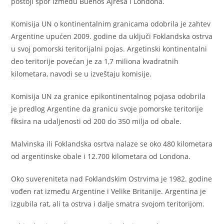
postoji spor između Buenos Ajresa i Londona.
Komisija UN o kontinentalnim granicama odobrila je zahtev
Argentine upućen 2009. godine da uključi Foklandska ostrva
u svoj pomorski teritorijalni pojas. Argetinski kontinentalni
deo teritorije povećan je za 1,7 miliona kvadratnih
kilometara, navodi se u izveštaju komisije.
Komisija UN za granice epikontinentalnog pojasa odobrila
je predlog Argentine da granicu svoje pomorske teritorije
fiksira na udaljenosti od 200 do 350 milja od obale.
Malvinska ili Foklandska osrtva nalaze se oko 480 kilometara
od argentinske obale i 12.700 kilometara od Londona.
Oko suvereniteta nad Foklandskim Ostrvima je 1982. godine
vođen rat između Argentine i Velike Britanije. Argentina je
izgubila rat, ali ta ostrva i dalje smatra svojom teritorijom.