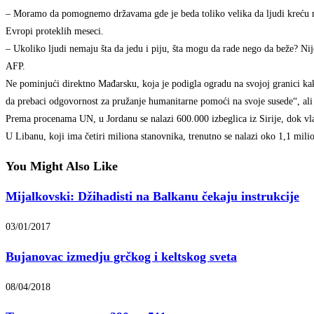
– Moramo da pomognemo državama gde je beda toliko velika da ljudi kreću na p
Evropi proteklih meseci.
– Ukoliko ljudi nemaju šta da jedu i piju, šta mogu da rade nego da beže? Nij
AFP.
Ne pominjući direktno Mađarsku, koja je podigla ogradu na svojoj granici ka
da prebaci odgovornost za pružanje humanitarne pomoći na svoje susede“, ali
Prema procenama UN, u Jordanu se nalazi 600.000 izbeglica iz Sirije, dok vla
U Libanu, koji ima četiri miliona stanovnika, trenutno se nalazi oko 1,1 mili
You Might Also Like
Mijalkovski: Džihadisti na Balkanu čekaju instrukcije
03/01/2017
Bujanovac izmedju grčkog i keltskog sveta
08/04/2018