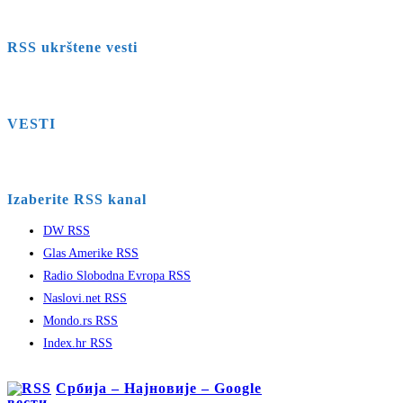
RSS ukrštene vesti
VESTI
Izaberite RSS kanal
DW RSS
Glas Amerike RSS
Radio Slobodna Evropa RSS
Naslovi.net RSS
Mondo.rs RSS
Index.hr RSS
Србија – Најновије – Google
вести