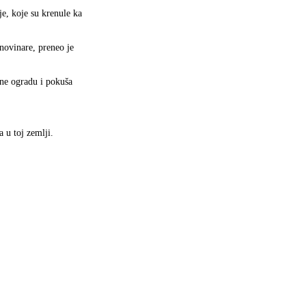
e, koje su krenule ka
 novinare, preneo je
gne ogradu i pokuša
 u toj zemlji.