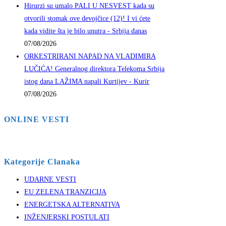
Hirurzi su umalo PALI U NESVEST kada su
otvorili stomak ove devojčice (12)! I vi ćete
kada vidite šta je bilo unutra - Srbija danas
07/08/2026
ORKESTRIRANI NAPAD NA VLADIMIRA
LUČIĆA! Generalnog direktora Telekoma Srbija
istog dana LAŽIMA napali Kurtijev - Kurir
07/08/2026
ONLINE VESTI
Kategorije Clanaka
UDARNE VESTI
EU ZELENA TRANZICIJA
ENERGETSKA ALTERNATIVA
INŽENJERSKI POSTULATI