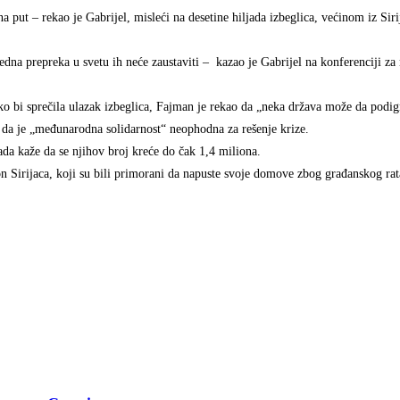
ut – rekao je Gabrijel, misleći na desetine hiljada izbeglica, većinom iz Sirij
edna prepreka u svetu ih neće zaustaviti – kazao je Gabrijel na konferenciji za
ko bi sprečila ulazak izbeglica, Fajman je rekao da „neka država može da podi
 da je „međunarodna solidarnost“ neophodna za rešenje krize.
da kaže da se njihov broj kreće do čak 1,4 miliona.
on Sirijaca, koji su bili primorani da napuste svoje domove zbog građanskog rata