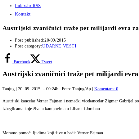
Index.hr RSS
Kontakt
Austrijski zvaničnici traže pet milijardi evra 
Post published:
20/09/2015
Post category:
UDARNE VESTI
Facebook
Tweet
Austrijski zvaničnici traže pet milijardi ev
Tanjug | 20. 09. 2015. – 00:24h | Foto: Tanjug/Ap |
Komentara: 0
Austrijski kancelar Verner Fajman i nemački vicekancelar Zigmar Gabrijel poz
izbeglicama koje žive u kampovima u Libanu i Jordanu.
Moramo pomoći ljudima koji žive u bedi: Verner Fajman