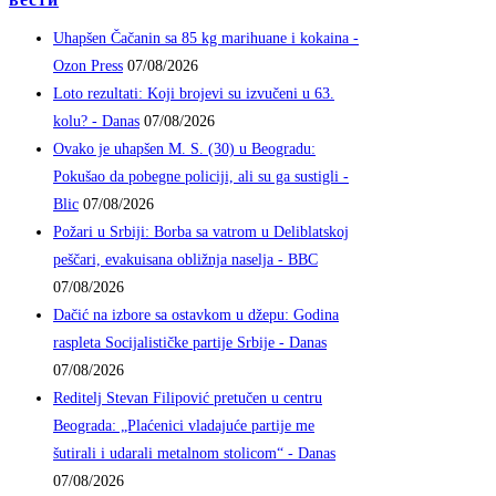
Uhapšen Čačanin sa 85 kg marihuane i kokaina -
Ozon Press
07/08/2026
Loto rezultati: Koji brojevi su izvučeni u 63.
kolu? - Danas
07/08/2026
Ovako je uhapšen M. S. (30) u Beogradu:
Pokušao da pobegne policiji, ali su ga sustigli -
Blic
07/08/2026
Požari u Srbiji: Borba sa vatrom u Deliblatskoj
peščari, evakuisana obližnja naselja - BBC
07/08/2026
Dačić na izbore sa ostavkom u džepu: Godina
raspleta Socijalističke partije Srbije - Danas
07/08/2026
Reditelj Stevan Filipović pretučen u centru
Beograda: „Plaćenici vladajuće partije me
šutirali i udarali metalnom stolicom“ - Danas
07/08/2026