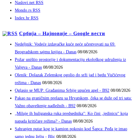
Naslovi.net RSS
Mondo.rs RSS
Index.hr RSS
Србија – Најновије – Google вести
Nedeljnik: Vodeće izdavačke kuće neće učestvovati na 69.
Beogradskom sajmu knjiga - Danas
08/08/2026
Požar uništio prostorije i dokumentaciju ekološkog udruženja iz
Valjeva - Danas
08/08/2026
Olenik: Dolazak Zelenskog ogolio do srži jad i bedu Vučićevog
režima - Danas
08/08/2026
Oglasio se MUP: Građanima Srbije upućen apel - B92
08/08/2026
Pakao na graničnim prelazu sa Hrvatskom, čeka se duže od tri sata:
Važno obaveštenje nadležnih - B92
08/08/2026
„Miluje ih huliganska ruka predsednika“: Ko čini „jedinicu“ koja
napada kritičare režima? - Danas
08/08/2026
Sahranjen putar kog je kamion pokosio kod Šapca: Peđa je imao
samo jednu želju - Blic
08/08/2026