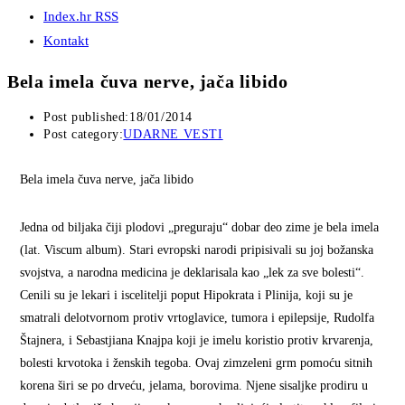
Index.hr RSS
Kontakt
Bela imela čuva nerve, jača libido
Post published:
18/01/2014
Post category:
UDARNE VESTI
Bela imela čuva nerve, jača libido
Jedna od biljaka čiji plodovi „preguraju“ dobar deo zime je bela imela
(lat. Viscum album). Stari evropski narodi pripisivali su joj božanska
svojstva, a narodna medicina je deklarisala kao „lek za sve bolesti“.
Cenili su je lekari i iscelitelji poput Hipokrata i Plinija, koji su je
smatrali delotvornom protiv vrtoglavice, tumora i epilepsije, Rudolfa
Štajnera, i Sebastjiana Knajpa koji je imelu koristio protiv krvarenja,
bolesti krvotoka i ženskih tegoba. Ovaj zimzeleni grm pomoću sitnih
korena širi se po drveću, jelama, borovima. Njene sisaljke prodiru u