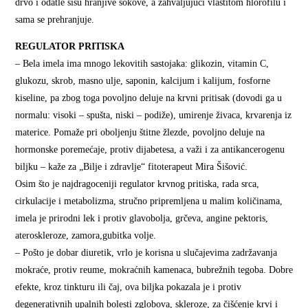
drvo i odatle sišu hranjive sokove, a zahvaljujući vlastitom hlorofilu i
sama se prehranjuje.
REGULATOR PRITISKA
– Bela imela ima mnogo lekovitih sastojaka: glikozin, vitamin C,
glukozu, skrob, masno ulje, saponin, kalcijum i kalijum, fosforne
kiseline, pa zbog toga povoljno deluje na krvni pritisak (dovodi ga u
normalu: visoki – spušta, niski – podiže), umirenje živaca, krvarenja iz
materice. Pomaže pri oboljenju štitne žlezde, povoljno deluje na
hormonske poremećaje, protiv dijabetesa, a važi i za antikancerogenu
biljku – kaže za „Bilje i zdravlje“ fitoterapeut Mira Šišović.
Osim što je najdragoceniji regulator krvnog pritiska, rada srca,
cirkulacije i metabolizma, stručno pripremljena u malim količinama,
imela je prirodni lek i protiv glavobolja, grčeva, angine pektoris,
ateroskleroze, zamora,gubitka volje.
– Pošto je dobar diuretik, vrlo je korisna u slučajevima zadržavanja
mokraće, protiv reume, mokraćnih kamenaca, bubrežnih tegoba. Dobre
efekte, kroz tinkturu ili čaj, ova biljka pokazala je i protiv
degenerativnih upalnih bolesti zglobova, skleroze, za čišćenje krvi i