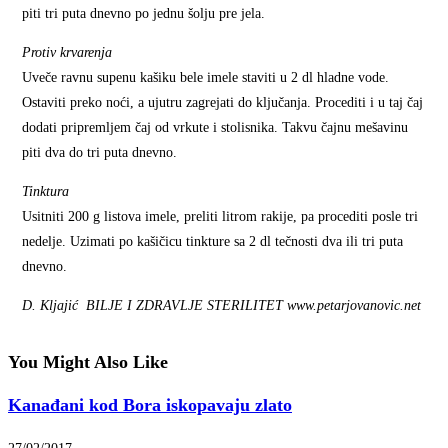
piti tri puta dnevno po jednu šolju pre jela.
Protiv krvarenja
Uveče ravnu supenu kašiku bele imele staviti u 2 dl hladne vode.
Ostaviti preko noći, a ujutru zagrejati do ključanja. Procediti i u taj čaj
dodati pripremljem čaj od vrkute i stolisnika. Takvu čajnu mešavinu
piti dva do tri puta dnevno.
Tinktura
Usitniti 200 g listova imele, preliti litrom rakije, pa procediti posle tri
nedelje. Uzimati po kašičicu tinkture sa 2 dl tečnosti dva ili tri puta
dnevno.
D. Kljajić BILJE I ZDRAVLJE STERILITET www.petarjovanovic.net
You Might Also Like
Kanađani kod Bora iskopavaju zlato