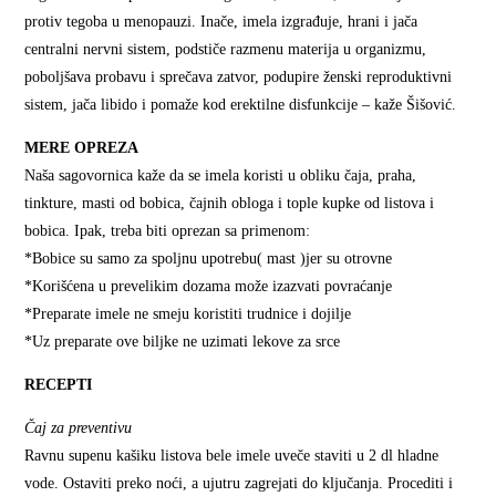
protiv tegoba u menopauzi. Inače, imela izgrađuje, hrani i jača
centralni nervni sistem, podstiče razmenu materija u organizmu,
poboljšava probavu i sprečava zatvor, podupire ženski reproduktivni
sistem, jača libido i pomaže kod erektilne disfunkcije – kaže Šišović.
MERE OPREZA
Naša sagovornica kaže da se imela koristi u obliku čaja, praha,
tinkture, masti od bobica, čajnih obloga i tople kupke od listova i
bobica. Ipak, treba biti oprezan sa primenom:
*Bobice su samo za spoljnu upotrebu( mast )jer su otrovne
*Korišćena u prevelikim dozama može izazvati povraćanje
*Preparate imele ne smeju koristiti trudnice i dojilje
*Uz preparate ove biljke ne uzimati lekove za srce
RECEPTI
Čaj za preventivu
Ravnu supenu kašiku listova bele imele uveče staviti u 2 dl hladne
vode. Ostaviti preko noći, a ujutru zagrejati do ključanja. Procediti i