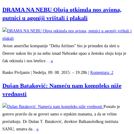
DRAMA NA NEBU Oluja otkinula nos aviona,
putnici u agoniji vrištali i plakali
Avion američke kompanije “Delta Airlines” bio je prinuđen da sleti u
Denver nakon što je na nebu iznad Nebraske upao u žestoku oluju koja je
čak otkinula i nos letelice….
»
Ranko Pivljanin | Nedelja, 09. 08. 2015. – 19:28h |
Komentara: 2
Dušan Bataković: Nameću nam kompleks niže
vrednosti
Postalo je
gotovo pravilo da se govori samo o srpskim manama, a da se vrline
prećutkuju. Dr Dušan T. Bataković, direktor Balkanološkog instituta
SANU, smatra da…
»