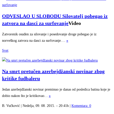
ODVESLAO U SLOBODU Silovatelj pobegao iz
zatvora na dasci za surfovanje
Video
Zatvorenik osuđen za silovanje i posedovanje droge pobegao je iz
norveškog zatvora na dasci za surfovanje….
»
Svet
Na smrt pretučen azerbejdžanski novinar zbog
kritike fudbaleru
Jedan azerbejdžanski novinar preminuo je danas od posledica batina koje je
dobio nakon što je kritikovao…
»
B. Vučković | Nedelja, 09. 08. 2015. – 20:41h |
Komentara: 0