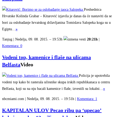
Predsednica
Hrvatske Kolinda Grabar – Kitarović izjavila je danas da će nastaviti da se
bori za oslobađanje hrvatskog državljanina Tomislava Salopeka koga su u
Egiptu…
»
Tanjug | Nedelja, 09. 08. 2015. – 19:53h
20:21h
|
Komentara: 0
Vodeni top, kamenice i flaše na ulicama
Belfasta
Video
Policija je upotrebila
vodeni top kako bi rasterala učesnike skupa irskih republikanaca u centru
Belfasta, koji su na nju bacali kamenice i flaše, izvestili su lokalni…
»
nbcmiami.com | Nedelja, 09. 08. 2015. – 19:51h |
Komentara: 1
KAPITALAN ULOV Pecao ribu pa ‘upecao’