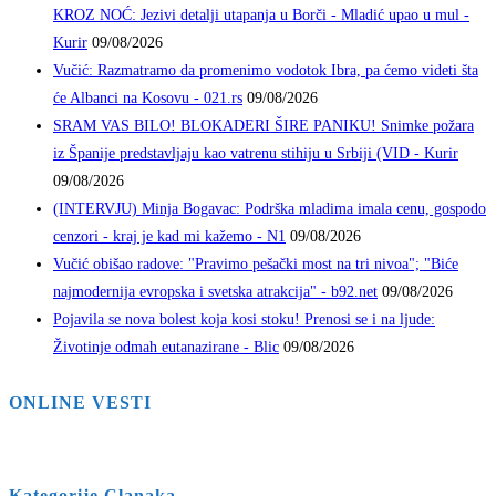
KROZ NOĆ: Jezivi detalji utapanja u Borči - Mladić upao u mul -
Kurir
09/08/2026
Vučić: Razmatramo da promenimo vodotok Ibra, pa ćemo videti šta
će Albanci na Kosovu - 021.rs
09/08/2026
SRAM VAS BILO! BLOKADERI ŠIRE PANIKU! Snimke požara
iz Španije predstavljaju kao vatrenu stihiju u Srbiji (VID - Kurir
09/08/2026
(INTERVJU) Minja Bogavac: Podrška mladima imala cenu, gospodo
cenzori - kraj je kad mi kažemo - N1
09/08/2026
Vučić obišao radove: "Pravimo pešački most na tri nivoa"; "Biće
najmodernija evropska i svetska atrakcija" - b92.net
09/08/2026
Pojavila se nova bolest koja kosi stoku! Prenosi se i na ljude:
Životinje odmah eutanazirane - Blic
09/08/2026
ONLINE VESTI
Kategorije Clanaka