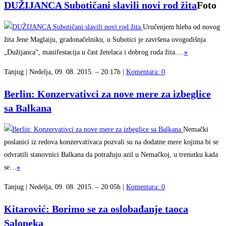
DUŽIJANCA Subotičani slavili novi rod žita
Foto
Uručenjem hleba od novog
žita Jene Maglaiju, gradonačelniku, u Subotici je završena ovogodišnja
„Dužijanca“, manifestacija u čast žetelaca i dobrog roda žita….
»
Tanjug | Nedelja, 09. 08. 2015. – 20:17h |
Komentara: 0
Berlin: Konzervativci za nove mere za izbeglice
sa Balkana
Nemački
poslanici iz redova konzervativaca pozvali su na dodatne mere kojima bi se
odvratili stanovnici Balkana da potražuju azil u Nemačkoj, u trenutku kada
se…
»
Tanjug | Nedelja, 09. 08. 2015. – 20:05h |
Komentara: 0
Kitarović: Borimo se za oslobađanje taoca
Salopeka