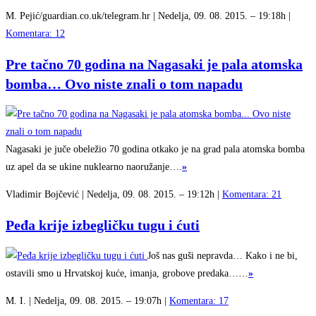
M. Pejić/guardian.co.uk/telegram.hr | Nedelja, 09. 08. 2015. – 19:18h |
Komentara: 12
Pre tačno 70 godina na Nagasaki je pala atomska
bomba… Ovo niste znali o tom napadu
Nagasaki je juče obeležio 70 godina otkako je na grad pala atomska bomba
uz apel da se ukine nuklearno naoružanje….
»
Vladimir Bojčević | Nedelja, 09. 08. 2015. – 19:12h |
Komentara: 21
Peđa krije izbegličku tugu i ćuti
Još nas guši nepravda… Kako i ne bi,
ostavili smo u Hrvatskoj kuće, imanja, grobove predaka……
»
M. I. | Nedelja, 09. 08. 2015. – 19:07h |
Komentara: 17