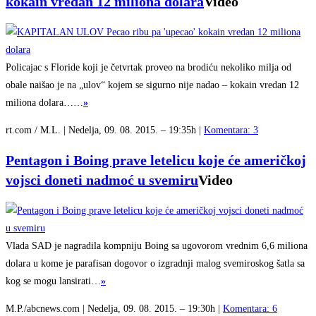
kokain vredan 12 miliona dolara
Video
Policajac s Floride koji je četvrtak proveo na brodiću nekoliko milja od
obale naišao je na „ulov“ kojem se sigurno nije nadao – kokain vredan 12
miliona dolara……
»
rt.com / M.L. | Nedelja, 09. 08. 2015. – 19:35h |
Komentara: 3
Pentagon i Boing prave letelicu koje će američkoj
vojsci doneti nadmoć u svemiru
Video
Vlada SAD je nagradila kompniju Boing sa ugovorom vrednim 6,6 miliona
dolara u kome je parafisan dogovor o izgradnji malog svemiroskog šatla sa
kog se mogu lansirati…
»
M.P./abcnews.com | Nedelja, 09. 08. 2015. – 19:30h |
Komentara: 6