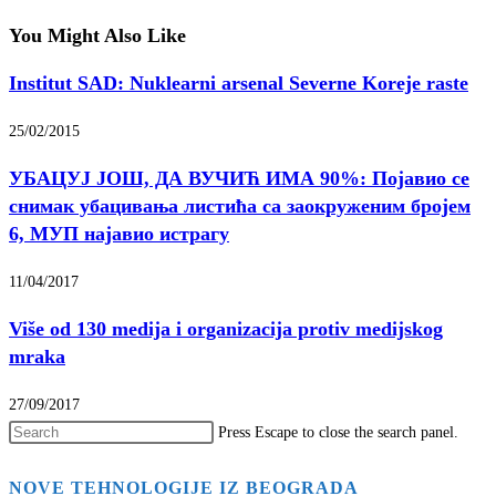
You Might Also Like
Institut SAD: Nuklearni arsenal Severne Koreje raste
25/02/2015
УБАЦУЈ ЈОШ, ДА ВУЧИЋ ИМА 90%: Појавио се
снимак убацивања листића са заокруженим бројем
6, МУП најавио истрагу
11/04/2017
Više od 130 medija i organizacija protiv medijskog
mraka
27/09/2017
Press Escape to close the search panel.
NOVE TEHNOLOGIJE IZ BEOGRADA