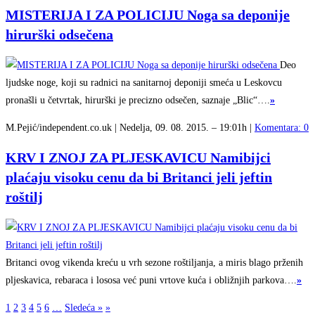
MISTERIJA I ZA POLICIJU Noga sa deponije
hirurški odsečena
Deo
ljudske noge, koji su radnici na sanitarnoj deponiji smeća u Leskovcu
pronašli u četvrtak, hirurški je precizno odsečen, saznaje „Blic“….
»
M.Pejić/independent.co.uk | Nedelja, 09. 08. 2015. – 19:01h |
Komentara: 0
KRV I ZNOJ ZA PLJESKAVICU Namibijci
plaćaju visoku cenu da bi Britanci jeli jeftin
roštilj
Britanci ovog vikenda kreću u vrh sezone roštiljanja, a miris blago prženih
pljeskavica, rebaraca i lososa već puni vrtove kuća i obližnjih parkova….
»
1
2
3
4
5
6
…
Sledeća »
»