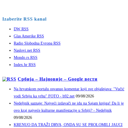
Izaberite RSS kanal
DW RSS
Glas Amerike RSS
Radio Slobodna Evropa RSS
Naslovi.net RSS
Mondo.rs RSS
Index.hr RSS
Србија – Најновије – Google вести
Na hrvatskom portalu osvanuo komentar koji sve objašnjava: "Vučić
vodi Srbiju ka vrhu" FOTO - b92.net
09/08/2026
Nedeljnik saznaje: Najveći izdavači ne idu na Sajam knjiga! Da li je
ovo kraj najveće kulturne manifestacije u Srbiji? - Nedeljnik
09/08/2026
KRENUO DA TRAŽI DRVA, ONDA SU SE PROLOMILI JAUCI