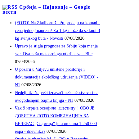
Србија – Најновије – Google
вести
(FOTO) Na Zlatiboru žu-žu prodaju na komad -
cena jednog paprena! Za 1 kg može da se kupi 3
kg svinjskog buta - Novosti
07/08/2026
Upravo je stigla prognoza za Srbiju koja menja
sve: Dva naša meteorologa otkrila sve - Blic
07/08/2026
U požaru u Valjevu uništene prostorije i
dokumentacija ekološkog udruženja (VIDEO) -
N1
07/08/2026
Nedeljnik: Najveći izdavači neće učestvovati na
ovogodišnjem Sajmu knjiga - N1
07/08/2026
Чак 9 играча освојило „шестицу“! ОВО ЈЕ
ДОБИТНА ЛОТО КОМБИНАЦИЈА ЗА
ВЕЧЕРАС „Седмица“ је износила 1.250.000
евра - dnevnik.rs
07/08/2026