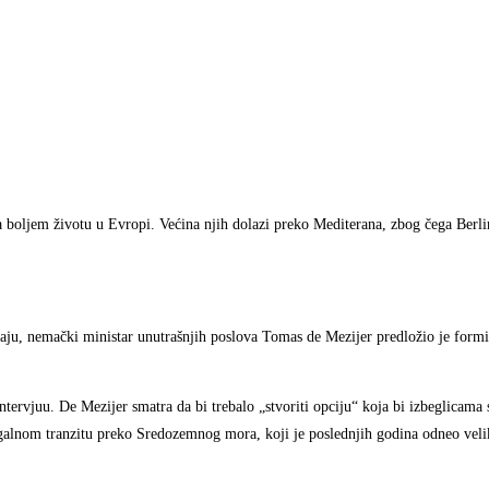
da boljem životu u Evropi. Većina njih dolazi preko Mediterana, zbog čega Berli
jaju, nemački ministar unutrašnjih poslova Tomas de Mezijer predložio je formi
ntervjuu. De Mezijer smatra da bi trebalo „stvoriti opciju“ koja bi izbeglicama 
galnom tranzitu preko Sredozemnog mora, koji je poslednjih godina odneo velik