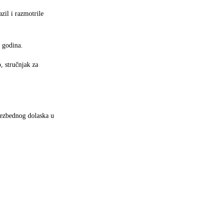
zil i razmotrile
h godina.
, stručnjak za
bezbednog dolaska u