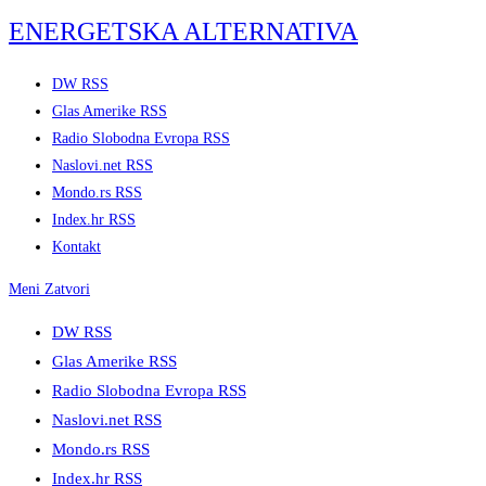
Skip
ENERGETSKA ALTERNATIVA
to
content
DW RSS
Glas Amerike RSS
Radio Slobodna Evropa RSS
Naslovi.net RSS
Mondo.rs RSS
Index.hr RSS
Kontakt
Meni
Zatvori
DW RSS
Glas Amerike RSS
Radio Slobodna Evropa RSS
Naslovi.net RSS
Mondo.rs RSS
Index.hr RSS