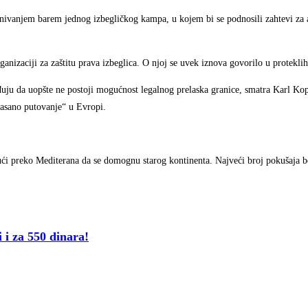
 osnivanjem barem jednog izbegličkog kampa, u kojem bi se podnosili zahtevi za a
nizaciji za zaštitu prava izbeglica. O njoj se uvek iznova govorilo u protekli
ju da uopšte ne postoji mogućnost legalnog prelaska granice, smatra Karl Kop
opasano putovanje“ u Evropi.
ajući preko Mediterana da se domognu starog kontinenta. Najveći broj pokušaja 
i za 550 dinara!