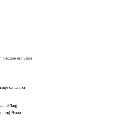
n predlaže osnivanje
ranje centara za
sa afričkog
i broj života.