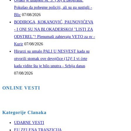
Ovako je uhapšen M. S. (30) u Beogradu:
Pokušao da pobegne policiji, ali su ga sustigli -
Blic
07/08/2026
BODIROGA, KOKANOVIĆ, PAUNOVIĆEVA
- I ONI SU NA BLOKADERSKOJ "LISTI ZA
ODSTREL"! Plenumaši zahtevaju VETO za sv -
Kurir
07/08/2026
Hirurzi su umalo PALI U NESVEST kada su
otvorili stomak ove devojčice (12)! I vi ćete
kada vidite šta je bilo unutra - Srbija danas
07/08/2026
ONLINE VESTI
Kategorije Clanaka
UDARNE VESTI
EU ZELENA TRANZICIJA