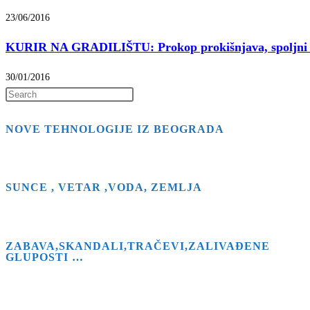
23/06/2016
KURIR NA GRADILIŠTU: Prokop prokišnjava, spoljni z
30/01/2016
Press
Escape
NOVE TEHNOLOGIJE IZ BEOGRADA
to
close
the
search
SUNCE , VETAR ,VODA, ZEMLJA
panel.
ZABAVA,SKANDALI,TRAČEVI,ZALIVAĐENE
GLUPOSTI …