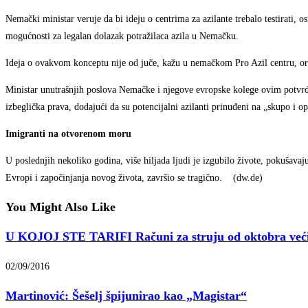
Nemački ministar veruje da bi ideju o centrima za azilante trebalo testirati,
mogućnosti za legalan dolazak potražilaca azila u Nemačku.
Ideja o ovakvom konceptu nije od juče, kažu u nemačkom Pro Azil centru, orga
Ministar unutrašnjih poslova Nemačke i njegove evropske kolege ovim potvrđu
izbeglička prava, dodajući da su potencijalni azilanti prinuđeni na „skupo i 
Imigranti na otvorenom moru
U poslednjih nekoliko godina, više hiljada ljudi je izgubilo živote, pokušav
Evropi i započinjanja novog života, završio se tragično. (dw.de)
You Might Also Like
U KOJOJ STE TARIFI Računi za struju od oktobra veći 
02/09/2016
Martinović: Šešelj špijunirao kao „Magistar“