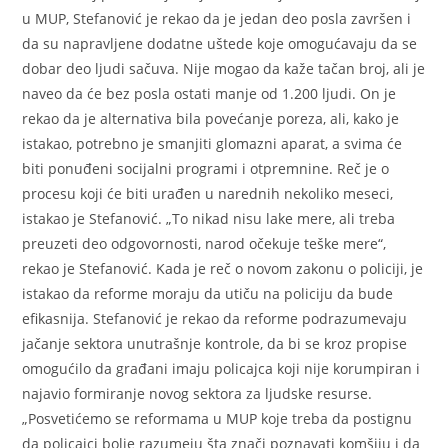
u MUP, Stefanović je rekao da je jedan deo posla završen i
da su napravljene dodatne uštede koje omogućavaju da se
dobar deo ljudi sačuva. Nije mogao da kaže tačan broj, ali je
naveo da će bez posla ostati manje od 1.200 ljudi. On je
rekao da je alternativa bila povećanje poreza, ali, kako je
istakao, potrebno je smanjiti glomazni aparat, a svima će
biti ponuđeni socijalni programi i otpremnine. Reč je o
procesu koji će biti urađen u narednih nekoliko meseci,
istakao je Stefanović. „To nikad nisu lake mere, ali treba
preuzeti deo odgovornosti, narod očekuje teške mere“,
rekao je Stefanović. Kada je reč o novom zakonu o policiji, je
istakao da reforme moraju da utiču na policiju da bude
efikasnija. Stefanović je rekao da reforme podrazumevaju
jačanje sektora unutrašnje kontrole, da bi se kroz propise
omogućilo da građani imaju policajca koji nije korumpiran i
najavio formiranje novog sektora za ljudske resurse.
„Posvetićemo se reformama u MUP koje treba da postignu
da policajci bolje razumeju šta znači poznavati komšiju i da