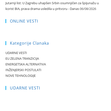
Jutarnji list: U Zagrebu uhapšen Srbin osumnjičen za špijunažu u
korist BIA, prava drama usledila u pritvoru - Danas
06/08/2026
ONLINE VESTI
Kategorije Clanaka
UDARNE VESTI
EU ZELENA TRANZICIJA
ENERGETSKA ALTERNATIVA
INŽENJERSKI POSTULATI
NOVE TEHNOLOGIJE
UDARNE VESTI