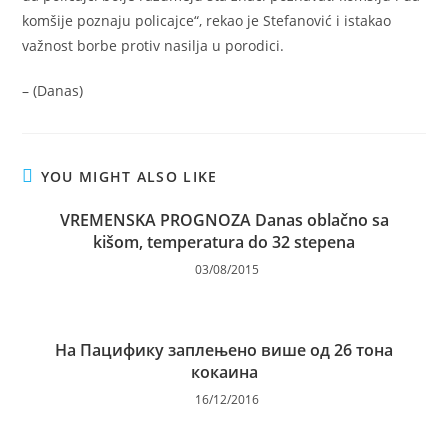
komšije poznaju policajce“, rekao je Stefanović i istakao
važnost borbe protiv nasilja u porodici.
– (Danas)
YOU MIGHT ALSO LIKE
VREMENSKA PROGNOZA Danas oblačno sa
kišom, temperatura do 32 stepena
03/08/2015
На Пацифику заплењено више од 26 тона
кокаина
16/12/2016