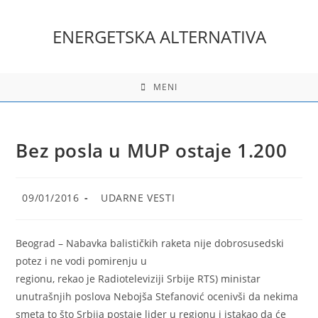
Skip
to
ENERGETSKA ALTERNATIVA
content
MENI
Bez posla u MUP ostaje 1.200
Post
Post
09/01/2016
UDARNE VESTI
published:
category:
Beograd
– Nabavka balističkih raketa nije dobrosusedski
potez i ne vodi pomirenju u
regionu, rekao je Radioteleviziji Srbije RTS) ministar
unutrašnjih poslova Nebojša Stefanović ocenivši da nekima
smeta to što Srbija postaje lider u regionu i istakao da će