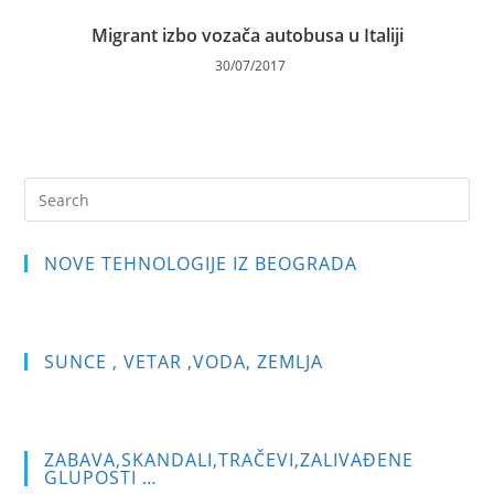
Migrant izbo vozača autobusa u Italiji
30/07/2017
Pre
Es
to
NOVE TEHNOLOGIJE IZ BEOGRADA
clo
the
sea
pan
SUNCE , VETAR ,VODA, ZEMLJA
ZABAVA,SKANDALI,TRAČEVI,ZALIVAĐENE
GLUPOSTI …