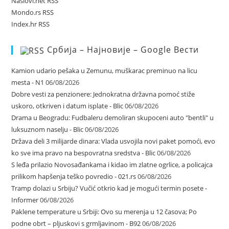
Naslovi.net RSS
Mondo.rs RSS
Index.hr RSS
Србија – Најновије – Google Вести
Kamion udario pešaka u Zemunu, muškarac preminuo na licu
mesta - N1
06/08/2026
Dobre vesti za penzionere: Jednokratna državna pomoć stiže
uskoro, otkriven i datum isplate - Blic
06/08/2026
Drama u Beogradu: Fudbaleru demoliran skupoceni auto "bentli" u
luksuznom naselju - Blic
06/08/2026
Država deli 3 milijarde dinara: Vlada usvojila novi paket pomoći, evo
ko sve ima pravo na bespovratna sredstva - Blic
06/08/2026
S leđa prilazio Novosađankama i kidao im zlatne ogrlice, a policajca
prilikom hapšenja teško povredio - 021.rs
06/08/2026
Tramp dolazi u Srbiju? Vučić otkrio kad je mogući termin posete -
Informer
06/08/2026
Paklene temperature u Srbiji: Ovo su merenja u 12 časova; Po
podne obrt – pljuskovi s grmljavinom - B92
06/08/2026