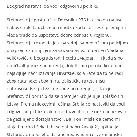
Beograd nastaviti da vodi odgovornu politiku.
Stefanović je gostujući u Dnevniku RTS istakao da najave
nabavki raketa dolaze u trenutku kada se srpski premijer i
Vlada trude da uspostave dobre odnose u regionu.
Stefanović je rekao da je u saradnji sa nemačkom policijom
uhapšen osumnjičeni za saizvršilaštvo u ubistvu Vladana
Veličkovića u beogradskom hotelu „Majdan“. „I kada smo
upućivali poruke pomirenja, dobili smo poruku koja nam
najavljuje naoružavanje Hrvatske, koja kaže da to ne radi
zbog rata nego zbog mira. Balističke rakete nisu
dobrosusedski potez i ne vode pomirenju“, rekao je
Stefanović i poručio da se premijer Srbije nije uplašio tih
izjava. Prema njegovimj rečima, Srbija će nastaviti da vodi
odgovornu politiku, ali neće dozvoliti da je neko ponižava i
da gazi njeno dostojanstvo. „Da li oni misle da ćemo mi
stajati mirno i čekati da se oni naoružavaju?“, upitao je
Stefanović i podsetio da smo nedavno imali „ekonomsku