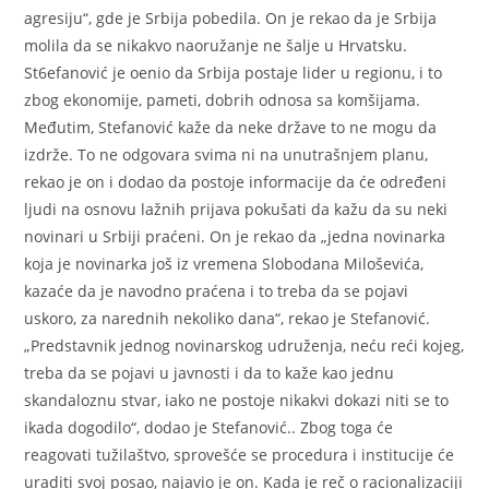
agresiju“, gde je Srbija pobedila. On je rekao da je Srbija
molila da se nikakvo naoružanje ne šalje u Hrvatsku.
St6efanović je oenio da Srbija postaje lider u regionu, i to
zbog ekonomije, pameti, dobrih odnosa sa komšijama.
Međutim, Stefanović kaže da neke države to ne mogu da
izdrže. To ne odgovara svima ni na unutrašnjem planu,
rekao je on i dodao da postoje informacije da će određeni
ljudi na osnovu lažnih prijava pokušati da kažu da su neki
novinari u Srbiji praćeni. On je rekao da „jedna novinarka
koja je novinarka još iz vremena Slobodana Miloševića,
kazaće da je navodno praćena i to treba da se pojavi
uskoro, za narednih nekoliko dana“, rekao je Stefanović.
„Predstavnik jednog novinarskog udruženja, neću reći kojeg,
treba da se pojavi u javnosti i da to kaže kao jednu
skandaloznu stvar, iako ne postoje nikakvi dokazi niti se to
ikada dogodilo“, dodao je Stefanović.. Zbog toga će
reagovati tužilaštvo, sprovešće se procedura i institucije će
uraditi svoj posao, najavio je on. Kada je reč o racionalizaciji