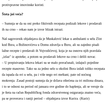
protivpravne imovinske koristi.
Šteta još veća?
– Sumnja se da su oni preko fiktivnih recepata podizali lekove i prodavali
ih na crno – rekao nam je izvor blizak istrazi.
Naš sagovornik objašnjava da je Muskalović lekar u ambulanti u selu Zlot
kod Bora, a Božinovićeva u Domu zdravlja u Boru, ali su zajedno pisali
lažne recepte i predavali ih Vojvodićevoj, koja je na osnovu njih pravdala
„izlaz“ iz apoteke, a potom su prodavali lekove na crno i delili novac.
– U prepisivanju lekova lekari su se malo preračunali, izdajući pojedine
recepte masovno. Tako su za jedno selo u okolini Bora izdali toliko recepata
da ispada da svi u selu, pa i više nego svi meštani, pate od noćnog
mokrenja. Zasad postoji sumnja da je država oštećena za tri miliona dinara,
i to se odnosi na period od januara ove godine do hapšenja, ali se veruje da
je šteta na račun Republičkog fonda zdravstvenog osiguranja znatno veća,
pa se proverava i raniji period – objašnjava izvor Kurira. (Kurir)