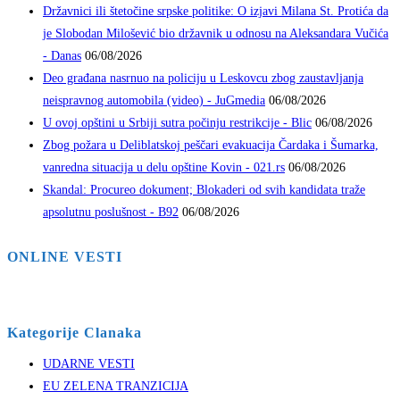
Državnici ili štetočine srpske politike: O izjavi Milana St. Protića da
je Slobodan Milošević bio državnik u odnosu na Aleksandara Vučića
- Danas
06/08/2026
Deo građana nasrnuo na policiju u Leskovcu zbog zaustavljanja
neispravnog automobila (video) - JuGmedia
06/08/2026
U ovoj opštini u Srbiji sutra počinju restrikcije - Blic
06/08/2026
Zbog požara u Deliblatskoj peščari evakuacija Čardaka i Šumarka,
vanredna situacija u delu opštine Kovin - 021.rs
06/08/2026
Skandal: Procureo dokument; Blokaderi od svih kandidata traže
apsolutnu poslušnost - B92
06/08/2026
ONLINE VESTI
Kategorije Clanaka
UDARNE VESTI
EU ZELENA TRANZICIJA