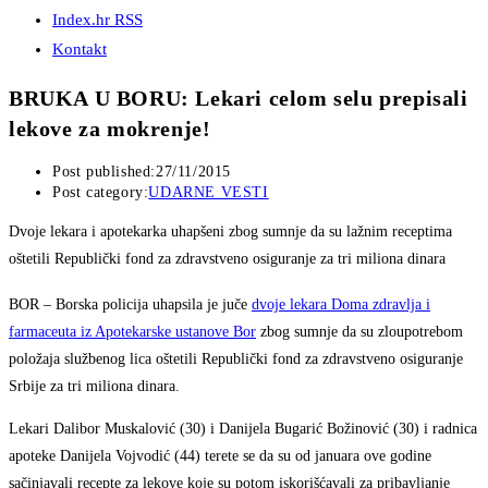
Index.hr RSS
Kontakt
BRUKA U BORU: Lekari celom selu prepisali
lekove za mokrenje!
Post published:
27/11/2015
Post category:
UDARNE VESTI
Dvoje lekara i apotekarka uhapšeni zbog sumnje da su lažnim receptima
oštetili Republički fond za zdravstveno osiguranje za tri miliona dinara
BOR – Borska policija uhapsila je juče
dvoje lekara Doma zdravlja i
farmaceuta iz Apotekarske ustanove Bor
zbog sumnje da su zloupotrebom
položaja službenog lica oštetili Republički fond za zdravstveno osiguranje
Srbije za tri miliona dinara.
Lekari Dalibor Muskalović (30) i Danijela Bugarić Božinović (30) i radnica
apoteke Danijela Vojvodić (44) terete se da su od januara ove godine
sačinjavali recepte za lekove koje su potom iskorišćavali za pribavljanje