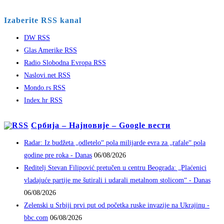
Izaberite RSS kanal
DW RSS
Glas Amerike RSS
Radio Slobodna Evropa RSS
Naslovi.net RSS
Mondo.rs RSS
Index.hr RSS
Србија – Најновије – Google вести
Radar: Iz budžeta „odletelo“ pola milijarde evra za „rafale“ pola
godine pre roka - Danas
06/08/2026
Reditelj Stevan Filipović pretučen u centru Beograda: „Plaćenici
vladajuće partije me šutirali i udarali metalnom stolicom“ - Danas
06/08/2026
Zelenski u Srbiji prvi put od početka ruske invazije na Ukrajinu -
bbc.com
06/08/2026