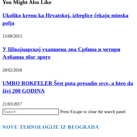
You Might Also Like
Ukoliko krenu ka Hrvatskoj, izbeglice čekaju minska
polja
15/09/2015
У Швајцарској ухапшена два Србина и четири
Албанца због дроге
28/02/2018
UMRO ROKFELER Šest puta presadio srce, a hteo da
živi 200 GODINA
21/03/2017
Press Escape to close the search panel.
NOVE TEHNOLOGIJE IZ BEOGRADA