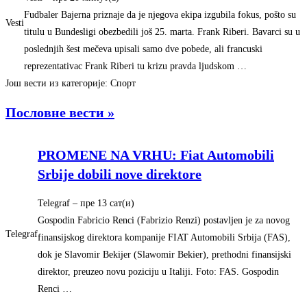
Fudbaler Bajerna priznaje da je njegova ekipa izgubila fokus, pošto su
Vesti
titulu u Bundesligi obezbedili još 25. marta. Frank Riberi. Bavarci su u
poslednjih šest mečeva upisali samo dve pobede, ali francuski
reprezentativac Frank Riberi tu krizu pravda ljudskom …
Још вести из категорије: Спорт
Пословне вести »
PROMENE NA VRHU: Fiat Automobili
Srbije dobili nove direktore
Telegraf
–
‎пре 13 сат(и)‎
Gospodin Fabricio Renci (Fabrizio Renzi) postavljen je za novog
Telegraf
finansijskog direktora kompanije FIAT Automobili Srbija (FAS),
dok je Slavomir Bekijer (Slawomir Bekier), prethodni finansijski
direktor, preuzeo novu poziciju u Italiji. Foto: FAS. Gospodin
Renci …