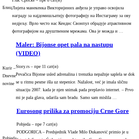
Глас Српске
–
‎пре 8 сат(и)‎
Блиц
Лијепа манекенка Викторијиних анђела је управо освојила
награду за најдомишљатију фотографију на Инстаграму за ову
недјељу. Врло често нас Кендис Свонпул обрадује атрактивном
фотографијом на друштвеним мрежама. Ова је можда и …
Maler: Bijonse opet pala na nastupu
(VIDEO)
Story.rs
–
‎пре 11 сат(и)‎
Kurir –
Pevačica Bijonse usled adrenalina i trenutka nepažnje saplela se dok
Dnevne
se u ritmu pesme išla uz stepenice. Nažalost, već je imala sličnu
novine
situaciju 2007. kada je njen snimak pada preplavio internet. – Prvo
mi je pala glava, udarila sam bradu. Samo sam mislila …
Eurosong prilika za promociju Crne Gore
Pobjeda
–
‎пре 7 сат(и)‎
PODGORICA – Predsjednik Vlade Milo Đukanović primio je u
Pobjeda