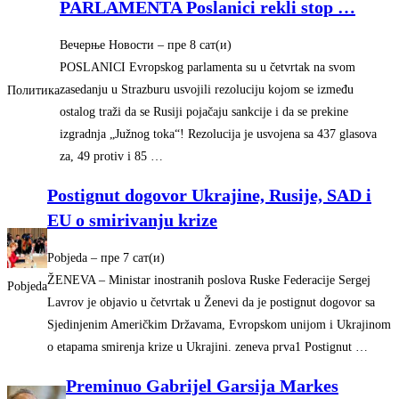
PARLAMENTA Poslanici rekli stop
…
Вечерње Новости
–
‎пре 8 сат(и)‎
POSLANICI Evropskog parlamenta su u četvrtak na svom
zasedanju u Strazburu usvojili rezoluciju kojom se između
Политика
ostalog traži da se Rusiji pojačaju sankcije i da se prekine
izgradnja „Južnog toka“! Rezolucija je usvojena sa 437 glasova
za, 49 protiv i 85 …
Postignut dogovor Ukrajine, Rusije, SAD i
EU o smirivanju krize
Pobjeda
–
‎пре 7 сат(и)‎
ŽENEVA – Ministar inostranih poslova Ruske Federacije Sergej
Pobjeda
Lavrov je objavio u četvrtak u Ženevi da je postignut dogovor sa
Sjedinjenim Američkim Državama, Evropskom unijom i Ukrajinom
o etapama smirenja krize u Ukrajini. zeneva prva1 Postignut …
Preminuo Gabrijel Garsija Markes