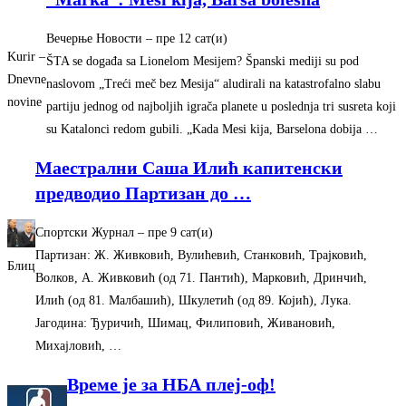
Вечерње Новости
–
‎пре 12 сат(и)‎
Kurir –
ŠTA se događa sa Lionelom Mesijem? Španski mediji su pod
Dnevne
naslovom „Treći meč bez Mesija“ aludirali na katastrofalno slabu
novine
partiju jednog od najboljih igrača planete u poslednja tri susreta koji
su Katalonci redom gubili. „Kada Mesi kija, Barselona dobija …
Маестрални Саша Илић капитенски
предводио Партизан до
…
Спортски Журнал
–
‎пре 9 сат(и)‎
Партизан: Ж. Живковић, Вулићевић, Станковић, Трајковић,
Блиц
Волков, А. Живковић (од 71. Пантић), Марковић, Дринчић,
Илић (од 81. Малбашић), Шкулетић (од 89. Којић), Лука.
Јагодина: Ђуричић, Шимац, Филиповић, Живановић,
Михајловић, …
Време је за НБА плеј-оф!