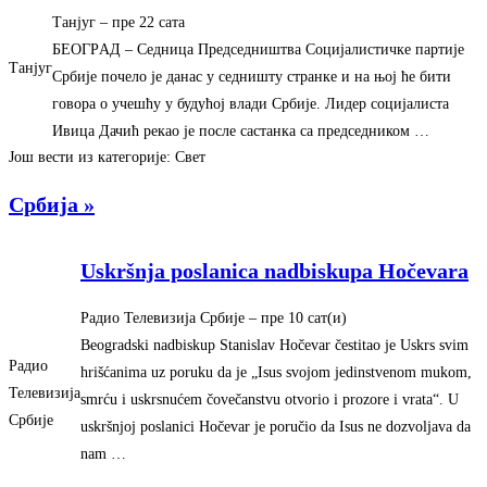
Танјуг
–
‎пре 22 сата‎
БEOГРAД – Седница Председништва Социjалистичке партиjе
Танјуг
Србиjе почело jе данас у седништу странке и на њоj ће бити
говора о учешћу у будућоj влади Србиjе. Лидер социjалиста
Ивица Дачић рекао jе после састанка са председником …
Још вести из категорије: Свет
Србија »
Uskršnja poslanica nadbiskupa Hočevara
Радио Телевизија Србије
–
‎пре 10 сат(и)‎
Beogradski nadbiskup Stanislav Hočevar čestitao je Uskrs svim
Радио
hrišćanima uz poruku da je „Isus svojom jedinstvenom mukom,
Телевизија
smrću i uskrsnućem čovečanstvu otvorio i prozore i vrata“. U
Србије
uskršnjoj poslanici Hočevar je poručio da Isus ne dozvoljava da
nam …