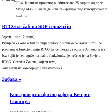
2014. Јапански произвођач обиљежава 25 година од прве
Мазде MX-5 и жели да нова генерација буде конструисана у
духу …
RTCG se žali na SDP i opoziciju
Vijesti
–
‎пре 17 сат(и)‎
Primjena Zakona o finansiranju političkih stranaka će izazvati ozbiljne
probleme u funkcionisanju RTCG jer će morati da otpuste 30 honoraraca
bez kojih je nemoguće normalno funkcionisanje, rečeno je na Savjetu
RTCG. Odredba Zakona, koji su usvojili …
Још вести из категорије: Наука/техника
Забава »
Контроверзна фотографија Кендис
Свонпул