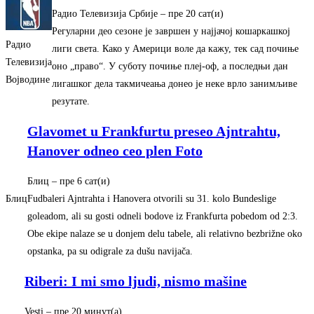
Радио Телевизија Србије
–
‎пре 20 сат(и)‎
Регуларни део сезоне је завршен у најјачој кошаркашкој
Радио
лиги света. Како у Америци воле да кажу, тек сад почиње
Телевизија
оно „право“. У суботу почиње плеј-оф, а последњи дан
Војводине
лигашког дела такмичеања донео је неке врло занимљиве
резутате.
Glavomet u Frankfurtu preseo Ajntrahtu,
Hanover odneo ceo plen Foto
Блиц
–
‎пре 6 сат(и)‎
Блиц
Fudbaleri Ajntrahta i Hanovera otvorili su 31. kolo Bundeslige
goleadom, ali su gosti odneli bodove iz Frankfurta pobedom od 2:3.
Obe ekipe nalaze se u donjem delu tabele, ali relativno bezbrižne oko
opstanka, pa su odigrale za dušu navijača.
Riberi: I mi smo ljudi, nismo mašine
Vesti
–
‎пре 20 минут(а)‎