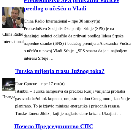
predlog o učešću u Vladi
China Radio International
–
‎пре 30 минут(а)‎
Predsedništvo Socijalističke partije Srbije (SPS) je na
China Radio
današnjoj sednici odlučilo da prihvati predlog lidera Srpske
International
napredne stranke (SNS) i budućeg premijera Aleksandra Vučića
o učešću u novoj Vladi Srbije. „SPS smatra da je u najboljem
interesu Srbije …
Turska mijenja trasu Južnog toka?
Глас Српске
–
‎пре 17 сат(и)‎
Istanbul – Turska namjerava da predloži Rusiji varijantu prolaska
Правда
gasovoda Južni tok kopnom, umjesto po dnu Crnog mora, kao što je
planirano. To je izjavio ministar energetike i prirodnih resursa
Turske Tanera Jildiz , koji je naglasio da se kriza u Ukrajini …
Почело Председништво СПС