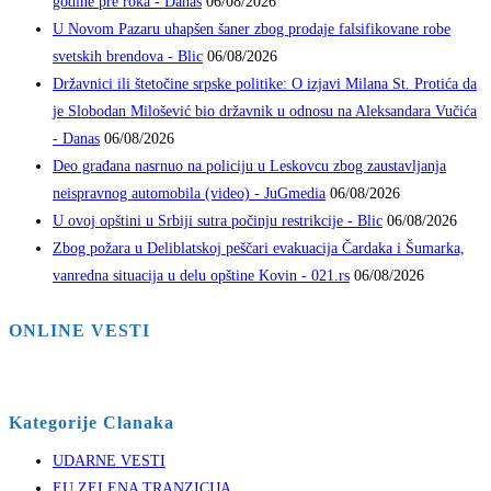
godine pre roka - Danas
06/08/2026
U Novom Pazaru uhapšen šaner zbog prodaje falsifikovane robe
svetskih brendova - Blic
06/08/2026
Državnici ili štetočine srpske politike: O izjavi Milana St. Protića da
je Slobodan Milošević bio državnik u odnosu na Aleksandara Vučića
- Danas
06/08/2026
Deo građana nasrnuo na policiju u Leskovcu zbog zaustavljanja
neispravnog automobila (video) - JuGmedia
06/08/2026
U ovoj opštini u Srbiji sutra počinju restrikcije - Blic
06/08/2026
Zbog požara u Deliblatskoj peščari evakuacija Čardaka i Šumarka,
vanredna situacija u delu opštine Kovin - 021.rs
06/08/2026
ONLINE VESTI
Kategorije Clanaka
UDARNE VESTI
EU ZELENA TRANZICIJA