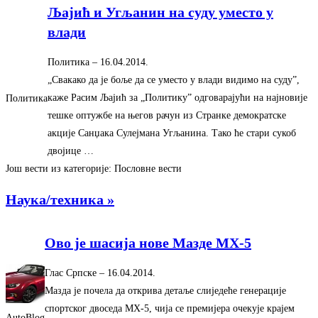
Љајић и Угљанин на суду уместо у
влади
Политика
–
‎16.04.2014.‎
„Свакако да је боље да се уместо у влади видимо на суду”,
каже Расим Љајић за „Политику” одговарајући на најновије
Политика
тешке оптужбе на његов рачун из Странке демократске
акције Санџака Сулејмана Угљанина. Тако ће стари сукоб
двојице …
Још вести из категорије: Пословне вести
Наука/техника »
Ово је шасија нове Мазде MX-5
Глас Српске
–
‎16.04.2014.‎
Мазда је почела да открива детаље слиједеће генерације
спортског двоседа MX-5, чија се премијера очекује крајем
AutoBlog