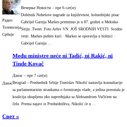
Вечерње Новости
–
‎пре 6 сат(и)‎
Dobitnik Nobelove nagrade za književnost, kolumbijski pisac
Радио
Gabrijel Garsija Markes preminuo je u 87. godini u Meksiko
Телевизија
Sitiju. Tweet. Foto Arhiv VN. JOŠ SRODNIH VESTI. Srodne
Србије
vesti. Markes pušten kući · Markes se oporavlja u bolnici ·
Gabrijel Garsija …
Među ministre neće ni Tadić, ni Rakić, ni
Tinde Kovač
Данас
–
‎пре 7 сат(и)‎
Beograd – Predsednik Srbije Tomislav Nikolić nastavlja konsultacije
Данас
sa parlamentarnim strankama o formiranju vlade, a jedina preostala je
koalicija okupljena oko naprednjaka sa Aleksandrom Vučićem na
čelu. Prema najavi iz Predsedništva, Nikolić će u …
Свет »