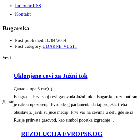
Index.hr RSS
Kontakt
Bugarska
Post published:
18/04/2014
Post category:
UDARNE VESTI
Vesti
Uklonjene cevi za Južni tok
Данас
–
‎пре 6 сат(и)‎
Beograd – Prvi spoj cevi gasovoda Južni tok u Bugarskoj razmontiran
Данас
je nakon upozorenja Evropskog parlamenta da taj projekat treba
obustaviti, javili su juče mediji. Prvi var na cevima u delu gde se iz
Rusije prihvata gasovod, kao simbol početka izgradnje …
REZOLUCIJA EVROPSKOG