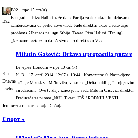
B92
–
‎пре 15 сат(и)‎
Beograd — Riza Halimi kaže da je Partija za demokratsko delovanje
B92
zainteresovana da preko nove vlade bude direktan akter u rešavanju
problema Albanaca na jugu Srbije. Tweet. Riza Halimi (Tanjug).
„Nemamo pretenziju da učestvujemo direktno u Vladi …
Milutin Gašević: Država upropastila putare
Вечерње Новости
–
‎пре 10 сат(и)‎
Kurir –
N. B. | 17. april 2014. 12:07 > 19:44 | Komentara: 0. Nastavljeno
Dnevne
suđenje Miroslavu Miškoviću, vlasniku „Delta holdinga“ i njegovim
novine
saradnicima. Ove tvrdnje izneo je na sudu Milutin Gašević, direktor
Preduzeća za puteve „Niš“. Tweet. JOŠ SRODNIH VESTI …
Још вести из категорије: Србија
Спорт »
“Marka”: Mesi kija, Barsa bolesna