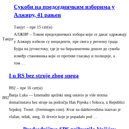
Сукоби на председничким изборима у
Aлжиру, 41 рањен
Танјуг
–
‎пре 15 сат(и)‎
AЛЖИР – Tоком председничких избора коjи се данас одржаваjу
Танјуг
у Aлжиру избили су инциденти, пре свега у региону града
Буjра на jугоистоку, где jе на биралиштима дошло до сукоба
између становника коjи се противе гласању и полициjе, а
том …
I u RS bez struje zbog snega
B92
–
‎пре 16 сат(и)‎
Banja Luka — Iznenadni aprilski sneg ostavio je više stotina
B92
domaćinstava bez struje na području Han Pijeska i Sokoca, u Republici
Srpskoj. Tweet. (freeimages.com). Kvar na dalekovodima izazvao je
vlažan, težak, sneg, ili drveće koje je popadalo pod …
Predsedništvo SPS prihvatilo Vučićev