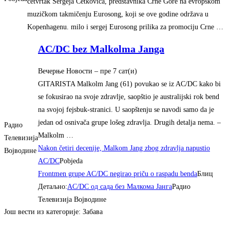
četvrtak Sergeja Ćetkovića, predstavnika Crne Gore na evropskom
muzičkom takmičenju Eurosong, koji se ove godine održava u
Kopenhagenu. milo i sergej Eurosong prilika za promociju Crne …
AC/DC bez Malkolma Janga
Вечерње Новости
–
‎пре 7 сат(и)‎
GITARISTA Malkolm Jang (61) povukao se iz AC/DC kako bi
se fokusirao na svoje zdravlje, saopštio je australijski rok bend
na svojoj fejsbuk-stranici. U saopštenju se navodi samo da je
jedan od osnivača grupe lošeg zdravlja. Drugih detalja nema. –
Радио
Malkolm …
Телевизија
Nakon četiri decenije, Malkom Jang zbog zdravlja napustio
Војводине
AC/DC
Pobjeda
Frontmen grupe AC/DC negirao priču o raspadu benda
Блиц
Детаљно:
AC/DC од сада без Малкома Јанга
Радио
Телевизија Војводине
Још вести из категорије: Забава