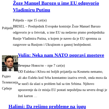
Žoze Manuel Barozo u ime EU odgovorio
Vladimiru Putinu
Pobjeda
–
‎пре 15 сат(и)‎
BRISEL – Predsjednik Evropske komisije Žoze Manuel Barozo
Pobjeda
odgovorio je u četvrtak, u ime EU na nedavno pismo predsjednika
Rusije Vladimira Putina, u kojem je naveo da je EU spremna za
razgovore sa Rusijom i Ukrajinom o gasnoj bezbjednosti.
Vulin: Neka nam NATO popravi mostove
Вечерње Новости
–
‎пре 7 сат(и)‎
OD Euleksa i Kfora mi boljih prijatelja na Kosmetu nemamo,
Радио
ali ako Euleks kod Srba konstantno izaziva revolt, onda mora da
Телевизија
se suoči da ulazi u problem baš sa tim Srbima. Njihovo
Србије
upozorenje da će misija EU postati nepoželjna na severu drugi je
žuti karton …
Halimi: Da rešimo probleme na jugu