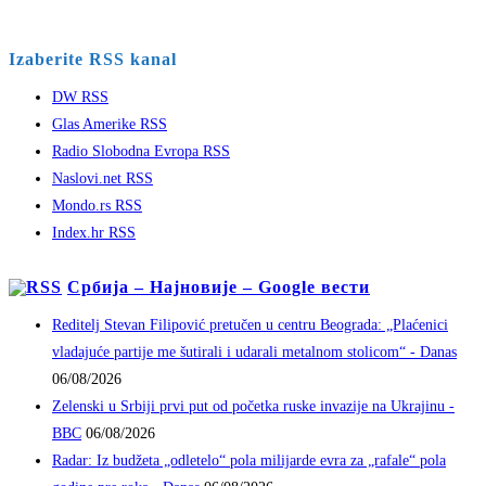
Izaberite RSS kanal
DW RSS
Glas Amerike RSS
Radio Slobodna Evropa RSS
Naslovi.net RSS
Mondo.rs RSS
Index.hr RSS
Србија – Најновије – Google вести
Reditelj Stevan Filipović pretučen u centru Beograda: „Plaćenici
vladajuće partije me šutirali i udarali metalnom stolicom“ - Danas
06/08/2026
Zelenski u Srbiji prvi put od početka ruske invazije na Ukrajinu -
BBC
06/08/2026
Radar: Iz budžeta „odletelo“ pola milijarde evra za „rafale“ pola