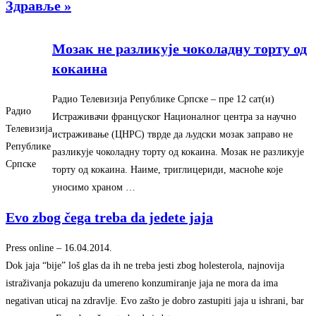
Здравље »
Мозак не разликује чоколадну торту од
кокаина
Радио Телевизија Републике Српске
–
‎пре 12 сат(и)‎
Радио
Истраживачи француског Националног центра за научно
Телевизија
истраживање (ЦНРС) тврде да људски мозак заправо не
Републике
разликује чоколадну торту од кокаина. Мозак не разликује
Српске
торту од кокаина. Наиме, триглицериди, масноће које
уносимо храном …
Evo zbog čega treba da jedete jaja
Press online
–
‎16.04.2014.‎
Dok jaja “bije” loš glas da ih ne treba jesti zbog holesterola, najnovija
istraživanja pokazuju da umereno konzumiranje jaja ne mora da ima
negativan uticaj na zdravlje. Evo zašto je dobro zastupiti jaja u ishrani, bar