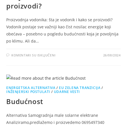
proizvodi?
Proizvodnja vodonika: šta je vodonik i kako se proizvodi?
Vodonik postaje sve važniji kao čist nosilac energije koji
obećava – posebno u pogledu budućnosti koja je povoljnija
po klimu. Ali da…
NA
KOMENTARI SU ISKLJUČENI
26/08/2024
ŠTA
JE
VODONIK
I
KAKO
SE
PROIZVODI?
ENERGETSKA ALTERNATIVA
/
EU ZELENA TRANZICIJA
/
INŽENJERSKI POSTULATI
/
UDARNE VESTI
Budućnost
Alternativa Samogradnja male solarne elektrane
Analiziramo,predlažemo i proizvedemo 0695497340