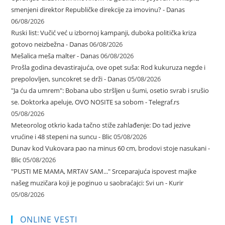
smenjeni direktor Republičke direkcije za imovinu? - Danas
06/08/2026
Ruski list: Vučić već u izbornoj kampanji, duboka politička kriza
gotovo neizbežna - Danas
06/08/2026
Mešalica meša malter - Danas
06/08/2026
Prošla godina devastirajuća, ove opet suša: Rod kukuruza negde i
prepolovljen, suncokret se drži - Danas
05/08/2026
"Ja ću da umrem": Bobana ubo stršljen u šumi, osetio svrab i srušio
se. Doktorka apeluje, OVO NOSITE sa sobom - Telegraf.rs
05/08/2026
Meteorolog otkrio kada tačno stiže zahlađenje: Do tad jezive
vrućine i 48 stepeni na suncu - Blic
05/08/2026
Dunav kod Vukovara pao na minus 60 cm, brodovi stoje nasukani -
Blic
05/08/2026
"PUSTI ME MAMA, MRTAV SAM..." Srceparajuća ispovest majke
našeg muzičara koji je poginuo u saobraćajci: Svi un - Kurir
05/08/2026
ONLINE VESTI