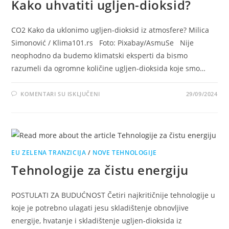
Kako uhvatiti ugljen-dioksid?
CO2 Kako da uklonimo ugljen-dioksid iz atmosfere? Milica
Simonović / Klima101.rs Foto: Pixabay/AsmuSe Nije
neophodno da budemo klimatski eksperti da bismo
razumeli da ogromne količine ugljen-dioksida koje smo…
NA
KOMENTARI SU ISKLJUČENI
29/09/2024
KAKO
UHVATITI
UGLJEN-
DIOKSID?
EU ZELENA TRANZICIJA
/
NOVE TEHNOLOGIJE
Tehnologije za čistu energiju
POSTULATI ZA BUDUĆNOST Četiri najkritičnije tehnologije u
koje je potrebno ulagati jesu skladištenje obnovljive
energije, hvatanje i skladištenje ugljen-dioksida iz