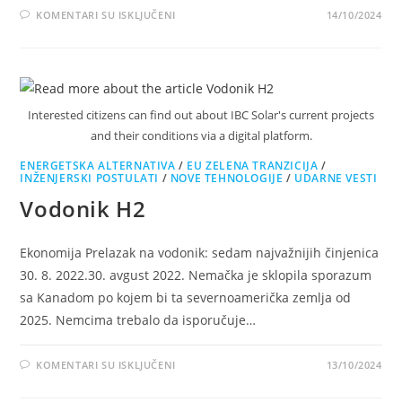
NA
KOMENTARI SU ISKLJUČENI
14/10/2024
ZELENA
REVOLUCIJA
Interested citizens can find out about IBC Solar's current projects
and their conditions via a digital platform.
ENERGETSKA ALTERNATIVA
/
EU ZELENA TRANZICIJA
/
INŽENJERSKI POSTULATI
/
NOVE TEHNOLOGIJE
/
UDARNE VESTI
Vodonik H2
Ekonomija Prelazak na vodonik: sedam najvažnijih činjenica
30. 8. 2022.30. avgust 2022. Nemačka je sklopila sporazum
sa Kanadom po kojem bi ta severnoamerička zemlja od
2025. Nemcima trebalo da isporučuje…
NA
KOMENTARI SU ISKLJUČENI
13/10/2024
VODONIK
H2