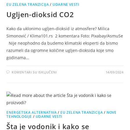
EU ZELENA TRANZICIJA
/
UDARNE VESTI
Ugljen-dioksid CO2
Kako da uklonimo ugljen-dioksid iz atmosfere? Milica
Simonović / Klima101.rs 2 komentara Foto: Pixabay/AsmuSe
Nije neophodno da budemo klimatski eksperti da bismo
razumeli da ogromne količine ugljen-dioksida koje smo
godinama…
NA
KOMENTARI SU ISKLJUČENI
14/09/2024
UGLJEN-
DIOKSID
CO2
ENERGETSKA ALTERNATIVA
/
EU ZELENA TRANZICIJA
/
NOVE
TEHNOLOGIJE
/
UDARNE VESTI
Šta je vodonik i kako se