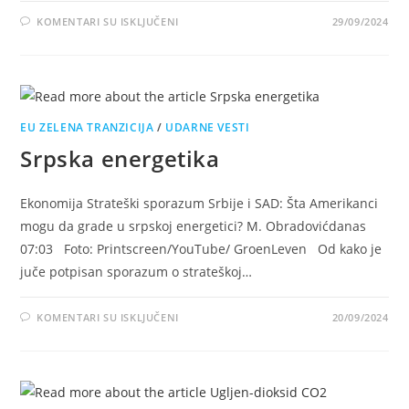
NA
KOMENTARI SU ISKLJUČENI
29/09/2024
EKOLOGIJA
–
OSNOVNI
POJMOVI
EU ZELENA TRANZICIJA
/
UDARNE VESTI
Srpska energetika
Ekonomija Strateški sporazum Srbije i SAD: Šta Amerikanci
mogu da grade u srpskoj energetici? M. Obradovićdanas
07:03 Foto: Printscreen/YouTube/ GroenLeven Od kako je
juče potpisan sporazum o strateškoj…
NA
KOMENTARI SU ISKLJUČENI
20/09/2024
SRPSKA
ENERGETIKA