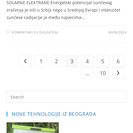
SOLARNE ELEKTRANE Energetski potencijal sunčevog
zračenja je viši u Srbiji nego u Srednjoj Evropi i intenzitet
sunčeve radijacije je među najvećima…
NA
KOMENTARI SU ISKLJUČENI
26/08/2024
BUDUĆNOST
1
2
3
4
5
6
Go to the previous page
…
10
Go to t
Pre
Es
to
NOVE TEHNOLOGIJE IZ BEOGRADA
clo
the
sea