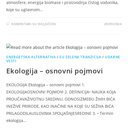
atmosfere, energija biomase i proizvodnja čistog vodonika,
koje su uglavnom…
NA
KOMENTARI SU ISKLJUČENI
29/09/2024
TEHNOLOGIJE
ZA
ČISTU
ENERGIJU
ENERGETSKA ALTERNATIVA
/
EU ZELENA TRANZICIJA
/
UDARNE
VESTI
Ekologija – osnovni pojmovi
EKOLOGIJA Ekologija – osnovni pojmovi 1.
EKOLOGIJAOSNOVNI POJMOVI 2. DEFINICIJA• NAUKA KOJA
PROUČAVAŽIVOTNU SREDINU, ODNOSIZMEĐU ŽIVIH BIĆA
INEŽIVE PRIRODE, KAO INAČINE NA KOJE SU SEŽIVA BIĆA
PRILAGODILAUSLOVIMA SPOLJAŠNJESREDINE 3. • Termin
ekologija…