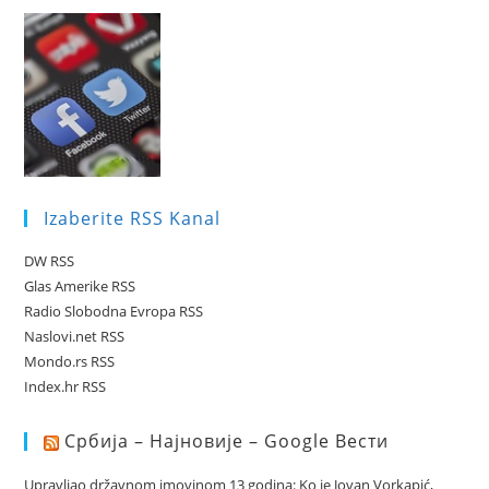
Izaberite RSS Kanal
DW RSS
Glas Amerike RSS
Radio Slobodna Evropa RSS
Naslovi.net RSS
Mondo.rs RSS
Index.hr RSS
Србија – Најновије – Google Вести
Upravljao državnom imovinom 13 godina: Ko je Jovan Vorkapić,