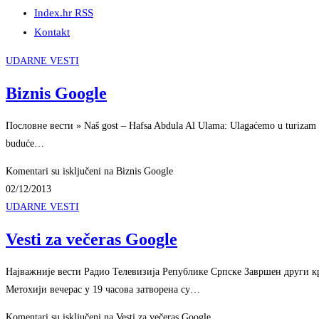
Index.hr RSS
Kontakt
UDARNE VESTI
Biznis Google
Пословне вести » Naš gost – Hafsa Abdula Al Ulama: Ulagaćemo u turizam ... 
buduće…
Komentari su isključeni
na Biznis Google
02/12/2013
UDARNE VESTI
Vesti za večeras Google
Најважније вести Радио Телевизија Републике Српске Завршен други кр
Метохији вечерас у 19 часова затворена су…
Komentari su isključeni
na Vesti za večeras Google