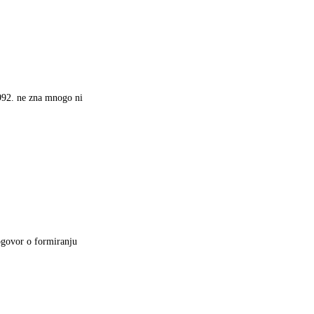
92. ne zna mnogo ni
ogovor o formiranju