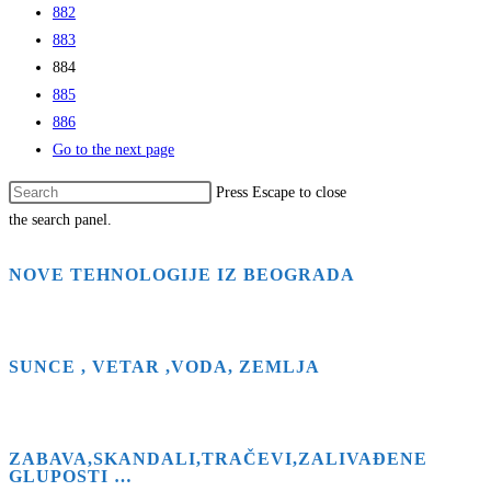
882
883
884
885
886
Go to the next page
Press Escape to close
the search panel.
NOVE TEHNOLOGIJE IZ BEOGRADA
SUNCE , VETAR ,VODA, ZEMLJA
ZABAVA,SKANDALI,TRAČEVI,ZALIVAĐENE
GLUPOSTI …