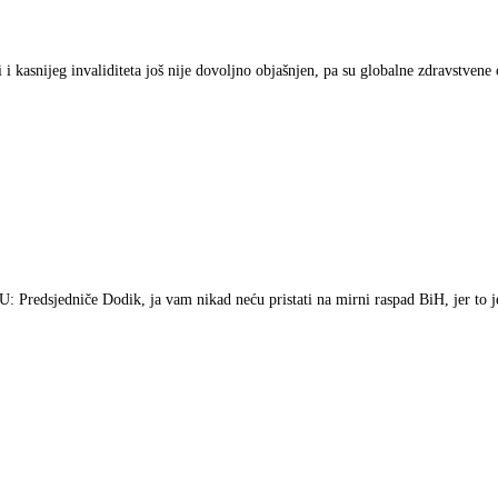
asnijeg invaliditeta još nije dovoljno objašnjen, pa su globalne zdravstvene o
če Dodik, ja vam nikad neću pristati na mirni raspad BiH, jer to je 