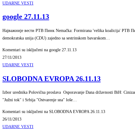
UDARNE VESTI
google 27.11.13
Најважније вести РТВ Пинк Nemačka: Formirana 'velika koalicija' РТВ Пинк
demokratska unija (CDU) zajedno sa sestrinskom bavarskom…
Komentari su isključeni
na google 27.11.13
27/11/2013
UDARNE VESTI
SLOBODNA EVROPA 26.11.13
Izbor urednika Polovična proslava Osporavanje Dana državnosti BiH: Ciniza
"Južni tok" i Srbija "Ostvarenje sna" loše…
Komentari su isključeni
na SLOBODNA EVROPA 26.11.13
26/11/2013
UDARNE VESTI