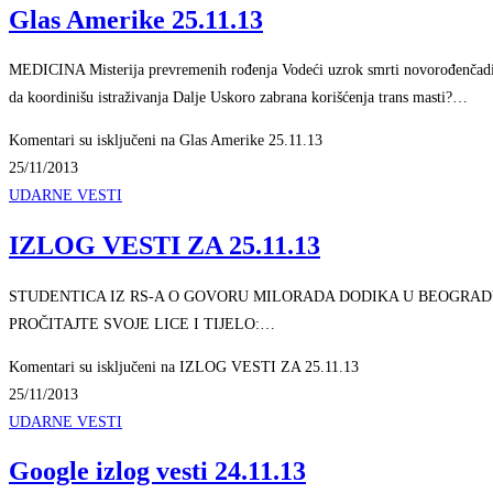
Glas Amerike 25.11.13
MEDICINA Misterija prevremenih rođenja Vodeći uzrok smrti novorođenčadi i k
da koordinišu istraživanja Dalje Uskoro zabrana korišćenja trans masti?…
Komentari su isključeni
na Glas Amerike 25.11.13
25/11/2013
UDARNE VESTI
IZLOG VESTI ZA 25.11.13
STUDENTICA IZ RS-A O GOVORU MILORADA DODIKA U BEOGRADU: Predsjedni
PROČITAJTE SVOJE LICE I TIJELO:…
Komentari su isključeni
na IZLOG VESTI ZA 25.11.13
25/11/2013
UDARNE VESTI
Google izlog vesti 24.11.13