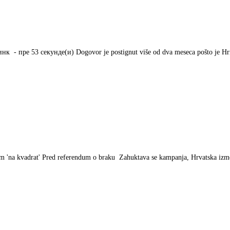
 - ‎пре 53 секунде(и)‎ Dogovor je postignut više od dva meseca pošto je Hr
m 'na kvadrat' Pred referendum o braku Zahuktava se kampanja, Hrvatska izme