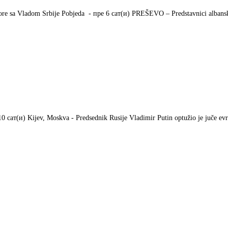
sa Vladom Srbije Pobjeda - ‎пре 6 сат(и)‎ PREŠEVO – Predstavnici albanskih
сат(и)‎ Kijev, Moskva - Predsednik Rusije Vladimir Putin optužio je juče evr