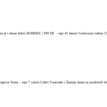
a je i danas dobro RUBRIKE | DW.DE - ‎пре 41 минут‎ Generacija rođena 19
govor Блиц - ‎пре 7 сат(и)‎ Lideri Francuske i Španije danas su pozdravili d