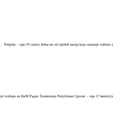
Pobjeda - ‎пре 19 сат(и)‎ Jedna ste od rijetkih nacija koja razumije važnost 
уг избора на КиМ Радио Телевизија Републике Српске - ‎пре 17 минут(а)