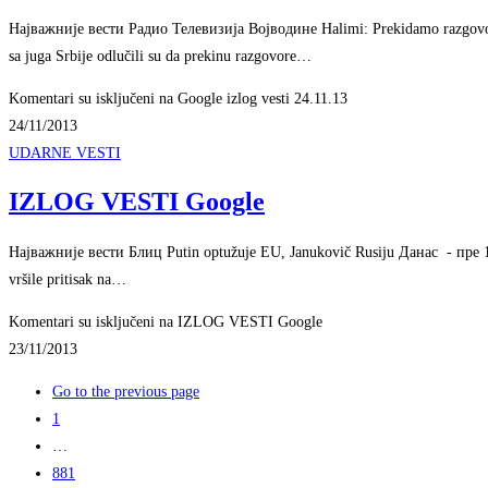
Најважније вести Радио Телевизија Војводине Halimi: Prekidamo razgovore 
sa juga Srbije odlučili su da prekinu razgovore…
Komentari su isključeni
na Google izlog vesti 24.11.13
24/11/2013
UDARNE VESTI
IZLOG VESTI Google
Најважније вести Блиц Putin optužuje EU, Janukovič Rusiju Данас - ‎пре 10 
vršile pritisak na…
Komentari su isključeni
na IZLOG VESTI Google
23/11/2013
Go to the previous page
1
…
881