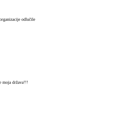
rganizacije odlučile
moja država!!!