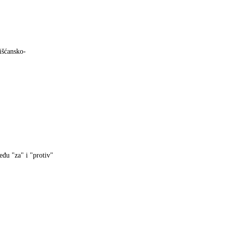
išćansko-
đu "za" i "protiv"