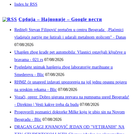
Index.hr RSS
Србија – Најновије – Google вести
Reditelj Stevan Filipović pretučen u centru Beograda: „Plaćenici
vladajuće partije me šutirali i udarali metalnom stolicom“ - Danas
07/08/2026
Uhapšen zbog krađe pet automobila: Vlasnici ostavljali ključeve u
bravama - 021.rs
07/08/2026
Pogledajte snimak hapšenja zbog laboratorije marihuane u
Smederevu - Blic
07/08/2026
RHMZ će unapred izdavati upozorenja na još jednu opasnu pojavu
na srpskim rekama - Blic
07/08/2026
Vozači, oprez: Dobro uigrana prevara na pumpama usred Beograda!
- Direktno | Vesti kakve treba da budu
07/08/2026
Progovorili poznanici doktorke Milke koju je ubio sin na Novom
Beogradu - Blic
07/08/2026
DRAGAN GAGI JOVANOVIĆ JEDAN OD "VETIRANIH" NA