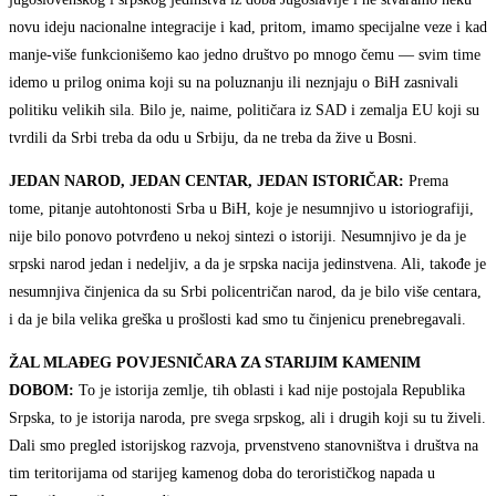
novu ideju nacionalne integracije i kad, pritom, imamo specijalne veze i kad
manje-više funkcionišemo kao jedno društvo po mnogo čemu — svim time
idemo u prilog onima koji su na poluznanju ili neznjaju o BiH zasnivali
politiku velikih sila. Bilo je, naime, političara iz SAD i zemalja EU koji su
tvrdili da Srbi treba da odu u Srbiju, da ne treba da žive u Bosni.
JEDAN NAROD, JEDAN CENTAR, JEDAN ISTORIČAR:
Prema
tome, pitanje autohtonosti Srba u BiH, koje je nesumnjivo u istoriografiji,
nije bilo ponovo potvrđeno u nekoj sintezi o istoriji. Nesumnjivo je da je
srpski narod jedan i nedeljiv, a da je srpska nacija jedinstvena. Ali, takođe je
nesumnjiva činjenica da su Srbi policentričan narod, da je bilo više centara,
i da je bila velika greška u prošlosti kad smo tu činjenicu prenebregavali.
ŽAL MLAĐEG POVJESNIČARA ZA STARIJIM KAMENIM
DOBOM:
To je istorija zemlje, tih oblasti i kad nije postojala Republika
Srpska, to je istorija naroda, pre svega srpskog, ali i drugih koji su tu živeli.
Dali smo pregled istorijskog razvoja, prvenstveno stanovništva i društva na
tim teritorijama od starijeg kamenog doba do terorističkog napada u