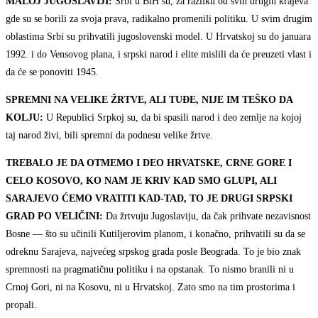
MALOJ JUGOSLAVIJI:
Srbi u BiH su, za razliku od svih drugih krajeva
gde su se borili za svoja prava, radikalno promenili politiku. U svim drugim
oblastima Srbi su prihvatili jugoslovenski model. U Hrvatskoj su do januara
1992. i do Vensovog plana, i srpski narod i elite mislili da će preuzeti vlast i
da će se ponoviti 1945.
SPREMNI NA VELIKE ŽRTVE, ALI TUĐE, NIJE IM TEŠKO DA
KOLJU:
U Republici Srpkoj su, da bi spasili narod i deo zemlje na kojoj
taj narod živi, bili spremni da podnesu velike žrtve.
TREBALO JE DA OTMEMO I DEO HRVATSKE, CRNE GORE I
CELO KOSOVO, KO NAM JE KRIV KAD SMO GLUPI, ALI
SARAJEVO ĆEMO VRATITI KAD-TAD, TO JE DRUGI SRPSKI
GRAD PO VELIČINI:
Da žrtvuju Jugoslaviju, da čak prihvate nezavisnost
Bosne — što su učinili Kutiljerovim planom, i konačno, prihvatili su da se
odreknu Sarajeva, najvećeg srpskog grada posle Beograda. To je bio znak
spremnosti na pragmatičnu politiku i na opstanak. To nismo branili ni u
Crnoj Gori, ni na Kosovu, ni u Hrvatskoj. Zato smo na tim prostorima i
propali.