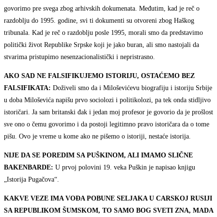
govorimo pre svega zbog arhivskih dokumenata. Međutim, kad je reč o
razdoblju do 1995. godine, svi ti dokumenti su otvoreni zbog Haškog
tribunala. Kad je reč o razdoblju posle 1995, morali smo da predstavimo
politički život Republike Srpske koji je jako buran, ali smo nastojali da
stvarima pristupimo nesenzacionalistički i nepristrasno.
AKO SAD NE FALSIFIKUJEMO ISTORIJU, OSTAĆEMO BEZ
FALSIFIKATA:
Doživeli smo da i Miloševićevu biografiju i istoriju Srbije
u doba Miloševića napišu prvo sociolozi i politikolozi, pa tek onda stidljivo
istoričari. Ja sam britanski đak i jedan moj profesor je govorio da je prošlost
sve ono o čemu govorimo i da postoji legitimno pravo istoričara da o tome
pišu. Ovo je vreme u kome ako ne pišemo o istoriji, nestaće istorija.
NIJE DA SE POREDIM SA PUŠKINOM, ALI IMAMO SLIČNE
BAKENBARDE:
U prvoj polovini 19. veka Puškin je napisao knjigu
„Istorija Pugačova“.
KAKVE VEZE IMA VOĐA POBUNE SELJAKA U CARSKOJ RUSIJI
SA REPUBLIKOM ŠUMSKOM, TO SAMO BOG SVETI ZNA, MADA