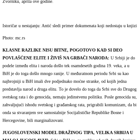
Zvorniku, aprila ove godine.
Istoričar u nestajanju: Antić sledi primer dokumenata koji nedostaju u knjizi
Photo: mc.rs
KLASNE RAZLIKE NISU BITNE, POGOTOVO KAD SI DEO
POVLAŠĆENE ELITE I ŽIVIŠ NA GRBAČI NARODA:
U Srbiji je do
podele između elita i naroda došlo tek osamdesetih godina 19. veka, a u
BiH je do toga došlo mnogo ranije. U međuratnom periodu Srbi su kao
najbrojniji u BiH imali dve podjednako moćne stranke, od kojih jedna
predstavlja narod a druga elitu. To je dovelo do toga da Srbi sve do Drugog
svetskog rata i do genocida, nemaju jedinstvenu politiku. Posle genocida su,
zahvaljujući ishodu svetskog i građanskog rata, prigrabili komunizam, da bi
onda sa stvaranjem sve samostalnije Socijalističke Republike Bosne i
Hercegovine, bili marginalizovani.
JUGOSLOVENSKI MODEL DRAŽINOG TIPA, VELIKA SRBIJA U