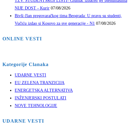
TZV. STUDENTSKOJ LISTI! Glumac izbačen jer plenumašima
NIJE DOST - Kurir
07/08/2026
Bivši član pregovaračkog tima Beograda: U pravu su studenti,
Vučiću izdao si Kosovo za sve generacije - N1
07/08/2026
ONLINE VESTI
Kategorije Clanaka
UDARNE VESTI
EU ZELENA TRANZICIJA
ENERGETSKA ALTERNATIVA
INŽENJERSKI POSTULATI
NOVE TEHNOLOGIJE
UDARNE VESTI