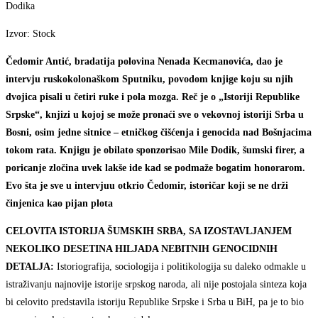
Dodika
Izvor: Stock
Čedomir Antić, bradatija polovina Nenada Kecmanovića, dao je
intervju ruskokolonaškom Sputniku, povodom knjige koju su njih
dvojica pisali u četiri ruke i pola mozga. Reč je o „Istoriji Republike
Srpske“, knjizi u kojoj se može pronaći sve o vekovnoj istoriji Srba u
Bosni, osim jedne sitnice – etničkog čišćenja i genocida nad Bošnjacima
tokom rata. Knjigu je obilato sponzorisao Mile Dodik, šumski firer, a
poricanje zločina uvek lakše ide kad se podmaže bogatim honorarom.
Evo šta je sve u intervjuu otkrio Čedomir, istoričar koji se ne drži
činjenica kao pijan plota
CELOVITA ISTORIJA ŠUMSKIH SRBA, SA IZOSTAVLJANJEM
NEKOLIKO DESETINA HILJADA NEBITNIH GENOCIDNIH
DETALJA:
Istoriografija, sociologija i politikologija su daleko odmakle u
istraživanju najnovije istorije srpskog naroda, ali nije postojala sinteza koja
bi celovito predstavila istoriju Republike Srpske i Srba u BiH, pa je to bio