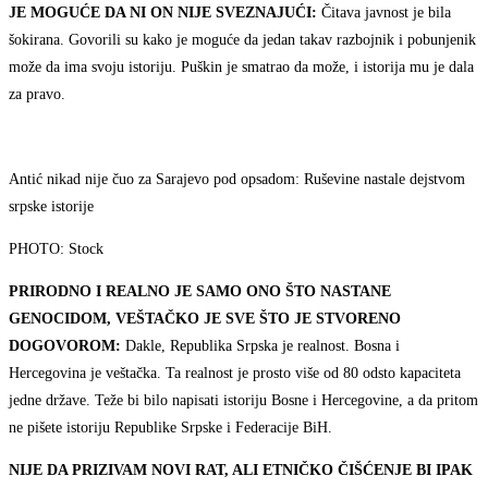
JE MOGUĆE DA NI ON NIJE SVEZNAJUĆI:
Čitava javnost je bila
šokirana. Govorili su kako je moguće da jedan takav razbojnik i pobunjenik
može da ima svoju istoriju. Puškin je smatrao da može, i istorija mu je dala
za pravo.
Antić nikad nije čuo za Sarajevo pod opsadom: Ruševine nastale dejstvom
srpske istorije
PHOTO: Stock
PRIRODNO I REALNO JE SAMO ONO ŠTO NASTANE
GENOCIDOM, VEŠTAČKO JE SVE ŠTO JE STVORENO
DOGOVOROM:
Dakle, Republika Srpska je realnost. Bosna i
Hercegovina je veštačka. Ta realnost je prosto više od 80 odsto kapaciteta
jedne države. Teže bi bilo napisati istoriju Bosne i Hercegovine, a da pritom
ne pišete istoriju Republike Srpske i Federacije BiH.
NIJE DA PRIZIVAM NOVI RAT, ALI ETNIČKO ČIŠĆENJE BI IPAK