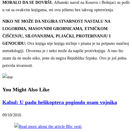
MORALO DA SE DOVRŠI:
Albanski narod na Kosovu i Bošnjaci su pošli
u rat sa ovakvim knjigama, mi ovu pišemo bez takvog opterećenja.
NIKO NE MOŽE DA NEGIRA STVARNOST NASTALU NA
LOGORIMA, MASOVNIM GROBNICAMA, ETNIČKOM
ČIŠĆENJU, SILOVANJIMA, PLJAČKI, PROTERIVANJU I
GENOCIDU:
Ova knjiga nije knjiga mržnje i pisana je na potpuno naučnoj
metodologiji. Otvorena je i neko može da napiše protivknjigu. A ono što
znam da ne može niko, jeste da negira Republiku Srpsku. Ovo je još jedna
potvrda stvarnosti.
You Might Also Like
Kabul: U padu helikoptera poginulo osam vojnika
09/10/2016