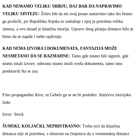
KAD NEMAMO VELIKU SRBIJU, DAJ BAR DA NAPRAVIMO
VELIKU SINTEZU:
Želeo bih da mi ovaj posao nastavimo tako što bismo
ga proširili, jer Republika Srpska to zaslužuje i njoj je potrebna velika
sinteza, a ovo dosad je klasična istorija. Upravo zbog pitanja distance bilo je
bitno da se napiše i nešto opširnije.
KAD NEMA IZVORA I DOKUMENATA, FANTAZIJA MOŽE
NESMETANO DA SE RAZMAHNE:
Tamo gde nismo bili sigurni, gde
nismo imali izvore, odnosno nismo imali sveža dokumenta, tamo smo
predstavili šta se zna.
Fino propagandno štivo, ni Gebels ga se ne bi postideo: Antićevo istorijsko
čedo
Izvor: Stock
ŠUMSKI, KOLJAČKI, NEPRISTRASNO:
Treba reći da klasična
distanca nije ni potrebna, s obzirom na činjenicu da o vremenskoj distanci