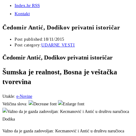
Index.hr RSS
Kontakt
Čedomir Antić, Dodikov privatni istoričar
Post published:
18/11/2015
Post category:
UDARNE VESTI
Čedomir Antić, Dodikov privatni istoričar
Šumska je realnost, Bosna je veštačka
tvorevina
Utukle:
e-Novine
Veličina slova:
Važno da je gazda zadovoljan: Kecmanović i Antić u društvu naručioca