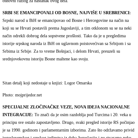
osnovni razlog za nastanak ovog dela.
SRBI SE EMANCIPOVALI OD BOSNE, NAJVIŠE U SREBRENICI:
Srpski narod u BiH se emancipovao od Bosne i Hercegovine na način na
koji su se Hrvati postavili prema Jugoslaviji, a tim otklonom su se na neki
način odrekli dobrog dela sopstvene prošlosti. Tako da je u pregledima
istorije srpskog naroda iz BiH on uglavnom poistovećivan sa Srbijom i sa
Srbima iz Srbije. Za to vreme Bošnjaci, i delom Hrvati, preuzeli su
srednjovekovnu istoriju Bosne maltene kao svoju.
Sitan detalj koji nedostaje u knjizi: Logor Omarska
Photo: mojprijedor.net
SPECIJALNE ZLOČINAČKE VEZE, NOVA IDEJA NACIONALNE
INTEGRACIJE:
To znači da je osim razdoblja pod Turcima i 20. veka u
principu sve ostalo zapostavljeno. Drugo, svaki pregled istorije RS počinjao
je sa 1990. godinom i parlamentarnim izborima. Zato što održavamo privid
jugoslovenskog i srpskog jedinstva iz doba Jugoslavije i ne stvaramo neku