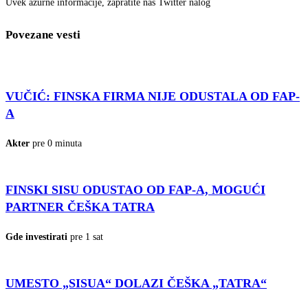
Uvek ažurne informacije, zapratite naš Twitter nalog
Povezane vesti
VUČIĆ: FINSKA FIRMA NIJE ODUSTALA OD FAP-
A
Akter
pre 0 minuta
FINSKI SISU ODUSTAO OD FAP-A, MOGUĆI
PARTNER ČEŠKA TATRA
Gde investirati
pre 1 sat
UMESTO „SISUA“ DOLAZI ČEŠKA „TATRA“