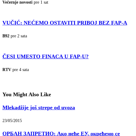
Večernje novosti
pre 1 sat
VUČIĆ: NEĆEMO OSTAVITI PRIBOJ BEZ FAP-A
B92
pre 2 sata
ČESI UMESTO FINACA U FAP-U?
RTV
pre 4 sata
You Might Also Like
Mlekadžije još strepe od uvoza
23/05/2015
ОРБАН ЗАПРЕТИО: Ако неће ЕУ, окрећемо се