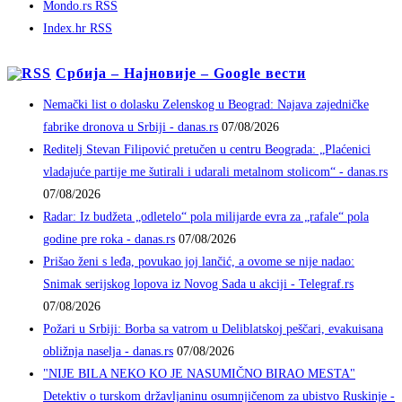
Mondo.rs RSS
Index.hr RSS
Србија – Најновије – Google вести
Nemački list o dolasku Zelenskog u Beograd: Najava zajedničke
fabrike dronova u Srbiji - danas.rs
07/08/2026
Reditelj Stevan Filipović pretučen u centru Beograda: „Plaćenici
vladajuće partije me šutirali i udarali metalnom stolicom“ - danas.rs
07/08/2026
Radar: Iz budžeta „odletelo“ pola milijarde evra za „rafale“ pola
godine pre roka - danas.rs
07/08/2026
Prišao ženi s leđa, povukao joj lančić, a ovome se nije nadao:
Snimak serijskog lopova iz Novog Sada u akciji - Telegraf.rs
07/08/2026
Požari u Srbiji: Borba sa vatrom u Deliblatskoj peščari, evakuisana
obližnja naselja - danas.rs
07/08/2026
"NIJE BILA NEKO KO JE NASUMIČNO BIRAO MESTA"
Detektiv o turskom državljaninu osumnjičenom za ubistvo Ruskinje -