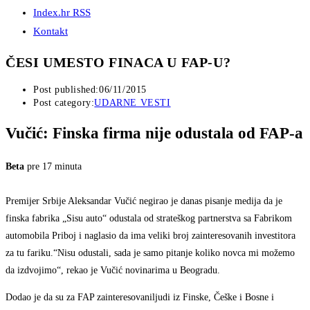
Index.hr RSS
Kontakt
ČESI UMESTO FINACA U FAP-U?
Post published:
06/11/2015
Post category:
UDARNE VESTI
Vučić: Finska firma nije odustala od FAP-a
Beta
pre 17 minuta
Premijer Srbije Aleksandar Vučić negirao je danas pisanje medija da je
finska fabrika „Sisu auto“ odustala od strateškog partnerstva sa Fabrikom
automobila Priboj i naglasio da ima veliki broj zainteresovanih investitora
za tu fariku.“Nisu odustali, sada je samo pitanje koliko novca mi možemo
da izdvojimo“, rekao je Vučić novinarima u Beogradu.
Dodao je da su za FAP zainteresovaniljudi iz Finske, Češke i Bosne i