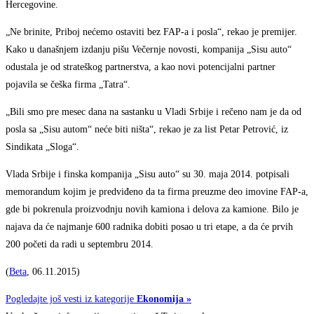
Hercegovine.
„Ne brinite, Priboj nećemo ostaviti bez FAP-a i posla“, rekao je premijer.
Kako u današnjem izdanju pišu Večernje novosti, kompanija „Sisu auto“
odustala je od strateškog partnerstva, a kao novi potencijalni partner
pojavila se češka firma „Tatra“.
„Bili smo pre mesec dana na sastanku u Vladi Srbije i rečeno nam je da od
posla sa „Sisu autom“ neće biti ništa“, rekao je za list Petar Petrović, iz
Sindikata „Sloga“.
Vlada Srbije i finska kompanija „Sisu auto“ su 30. maja 2014. potpisali
memorandum kojim je predviđeno da ta firma preuzme deo imovine FAP-a,
gde bi pokrenula proizvodnju novih kamiona i delova za kamione. Bilo je
najava da će najmanje 600 radnika dobiti posao u tri etape, a da će prvih
200 početi da radi u septembru 2014.
(
Beta
, 06.11.2015)
Pogledajte još vesti iz kategorije
Ekonomija »