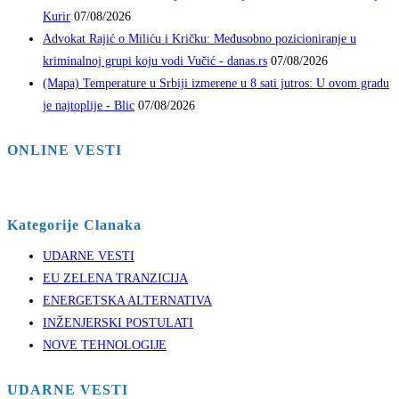
Kurir
07/08/2026
Advokat Rajić o Miliću i Kričku: Međusobno pozicioniranje u
kriminalnoj grupi koju vodi Vučić - danas.rs
07/08/2026
(Mapa) Temperature u Srbiji izmerene u 8 sati jutros: U ovom gradu
je najtoplije - Blic
07/08/2026
ONLINE VESTI
Kategorije Clanaka
UDARNE VESTI
EU ZELENA TRANZICIJA
ENERGETSKA ALTERNATIVA
INŽENJERSKI POSTULATI
NOVE TEHNOLOGIJE
UDARNE VESTI