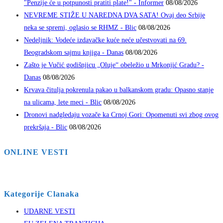
"Penzije će u potpunosti pratiti plate!" - Informer
08/08/2026
NEVREME STIŽE U NAREDNA DVA SATA! Ovaj deo Srbije
neka se spremi, oglasio se RHMZ - Blic
08/08/2026
Nedeljnik: Vodeće izdavačke kuće neće učestvovati na 69.
Beogradskom sajmu knjiga - Danas
08/08/2026
Zašto je Vučić godišnjicu „Oluje“ obeležio u Mrkonjić Gradu? -
Danas
08/08/2026
Krvava čitulja pokrenula pakao u balkanskom gradu: Opasno stanje
na ulicama, lete meci - Blic
08/08/2026
Dronovi nadgledaju vozače ka Crnoj Gori: Opomenuti svi zbog ovog
prekršaja - Blic
08/08/2026
ONLINE VESTI
Kategorije Clanaka
UDARNE VESTI