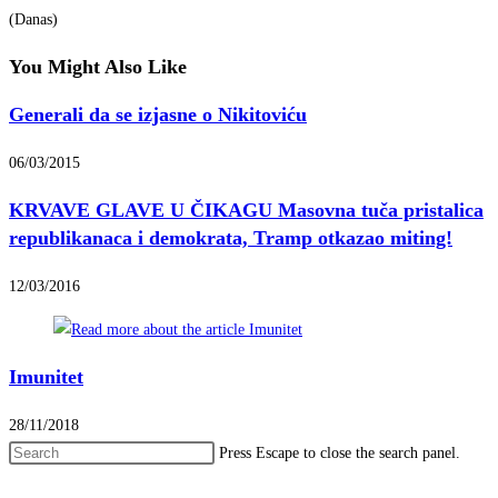
(Danas)
You Might Also Like
Generali da se izjasne o Nikitoviću
06/03/2015
KRVAVE GLAVE U ČIKAGU Masovna tuča pristalica
republikanaca i demokrata, Tramp otkazao miting!
12/03/2016
Imunitet
28/11/2018
Press Escape to close the search panel.