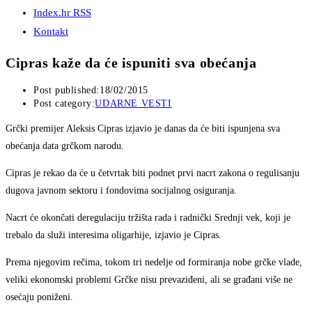
Index.hr RSS
Kontakt
Cipras kaže da će ispuniti sva obećanja
Post published:
18/02/2015
Post category:
UDARNE VESTI
Grčki premijer Aleksis Cipras izjavio je danas da će biti ispunjena sva
obećanja data grčkom narodu.
Cipras je rekao da će u četvrtak biti podnet prvi nacrt zakona o regulisanju
dugova javnom sektoru i fondovima socijalnog osiguranja.
Nacrt će okončati deregulaciju tržišta rada i radnički Srednji vek, koji je
trebalo da služi interesima oligarhije, izjavio je Cipras.
Prema njegovim rečima, tokom tri nedelje od formiranja nobe grčke vlade,
veliki ekonomski problemi Grčke nisu prevaziđeni, ali se građani više ne
osećaju poniženi.