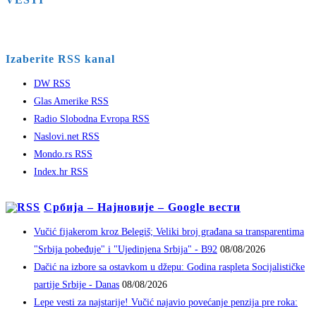
Izaberite RSS kanal
DW RSS
Glas Amerike RSS
Radio Slobodna Evropa RSS
Naslovi.net RSS
Mondo.rs RSS
Index.hr RSS
Србија – Најновије – Google вести
Vučić fijakerom kroz Belegiš; Veliki broj građana sa transparentima
"Srbija pobeđuje" i "Ujedinjena Srbija" - B92
08/08/2026
Dačić na izbore sa ostavkom u džepu: Godina raspleta Socijalističke
partije Srbije - Danas
08/08/2026
Lepe vesti za najstarije! Vučić najavio povećanje penzija pre roka: