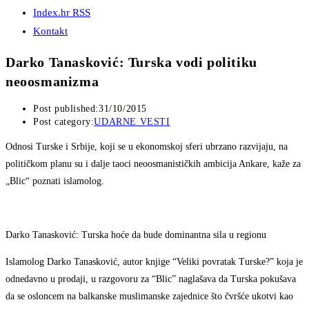
Index.hr RSS
Kontakt
Darko Tanasković: Turska vodi politiku
neoosmanizma
Post published:
31/10/2015
Post category:
UDARNE VESTI
Odnosi Turske i Srbije, koji se u ekonomskoj sferi ubrzano razvijaju, na
političkom planu su i dalje taoci neoosmanističkih ambicija Ankare, kaže za
„Blic“ poznati islamolog.
Darko Tanasković: Turska hoće da bude dominantna sila u regionu
Islamolog Darko Tanasković, autor knjige “Veliki povratak Turske?” koja je
odnedavno u prodaji, u razgovoru za “Blic” naglašava da Turska pokušava
da se osloncem na balkanske muslimanske zajednice što čvršće ukotvi kao