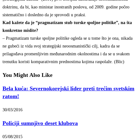
doktrinu, da bi, kao ministar inostranih poslova, od 2009. godine počeo
sistematično i dosledno da je sprovodi u praksi.
Kad kažete da je “pragmatizam stub turske spoljne politike”, na šta
konkretno mislite?
– Pragmatizam turske spoljne politike ogleda se u tome što je ona, nikada
ne gubeći iz vida svoj strategijski neoosmanistički cilj, kadra da se
prilagođava promenljivim međunarodnim okolnostima i da se u svakom
trenutku koristi komparativnim prednostima kojima raspolaže. (Blic)
You Might Also Like
Bela kuća: Severnokorejski lider preti trećim svetskim
ratom!
30/03/2016
Policiji sumnjivo deset klubova
05/08/2015