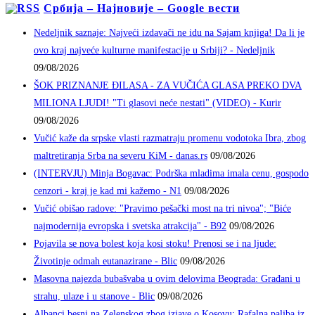
Србија – Најновије – Google вести
Nedeljnik saznaje: Najveći izdavači ne idu na Sajam knjiga! Da li je
ovo kraj najveće kulturne manifestacije u Srbiji? - Nedeljnik
09/08/2026
ŠOK PRIZNANJE ĐILASA - ZA VUČIĆA GLASA PREKO DVA
MILIONA LJUDI! "Ti glasovi neće nestati" (VIDEO) - Kurir
09/08/2026
Vučić kaže da srpske vlasti razmatraju promenu vodotoka Ibra, zbog
maltretiranja Srba na severu KiM - danas.rs
09/08/2026
(INTERVJU) Minja Bogavac: Podrška mladima imala cenu, gospodo
cenzori - kraj je kad mi kažemo - N1
09/08/2026
Vučić obišao radove: "Pravimo pešački most na tri nivoa"; "Biće
najmodernija evropska i svetska atrakcija" - B92
09/08/2026
Pojavila se nova bolest koja kosi stoku! Prenosi se i na ljude:
Životinje odmah eutanazirane - Blic
09/08/2026
Masovna najezda bubašvaba u ovim delovima Beograda: Građani u
strahu, ulaze i u stanove - Blic
09/08/2026
Albanci besni na Zelenskog zbog izjave o Kosovu: Rafalna paljba iz