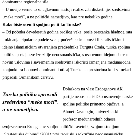
dominantna regionalna sila.
– U novije vreme to se uglavnom nastoji realizovati diskretnije, sredstvima
„meke moći“, a ne politički nametljivo, kao pre nekoliko godina.
Kako biste ocenili spoljnu politiku Turske?
– Od početka devedesetih godina prošlog veka, posle prestanka hladnog rata
i ukidanja bipolarne podele sveta, počevši s ekonomski liberalističkim i
idejno islamističkim otvaranjem predsednika Turguta Ozala, turska spoljna
politika postaje sve izrazitije neoosmanistička, s osnovnom idejom da se u
novim uslovima i savremenim sredstvima iskoristi izmenjena međunarodna
konjunktura i obnovi dominantni uticaj Turske na prostorima koji su nekad
pripadali Osmanskom carstvu.
Dolaskom na vlast Erdoganove AK
Turska politiku sprovodi
partije neoosmanističko usmerenje turske
sredstvima “meke moći”,
spoljne politike primetno ojačava, a
a ne nametljivo.
Ahmet Davutoglu, univerzitetski
profesor međunarodnih odnosa,
svojevremeno Erdoganov spoljnopolitički savetnik, svojom studijom
„Strategijska dubina“ (2001) prvi teorijski zaokružuje neoosmanističku