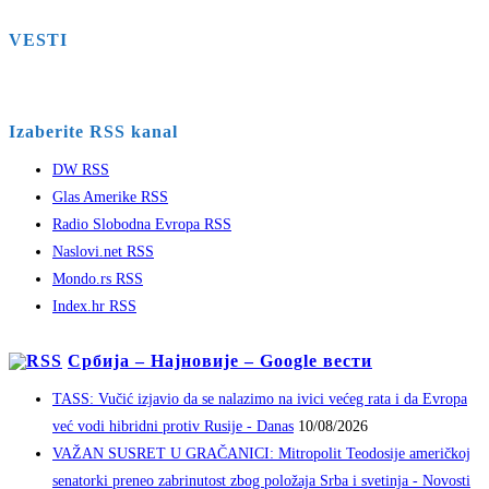
VESTI
Izaberite RSS kanal
DW RSS
Glas Amerike RSS
Radio Slobodna Evropa RSS
Naslovi.net RSS
Mondo.rs RSS
Index.hr RSS
Србија – Најновије – Google вести
TASS: Vučić izjavio da se nalazimo na ivici većeg rata i da Evropa
već vodi hibridni protiv Rusije - Danas
10/08/2026
VAŽAN SUSRET U GRAČANICI: Mitropolit Teodosije američkoj
senatorki preneo zabrinutost zbog položaja Srba i svetinja - Novosti