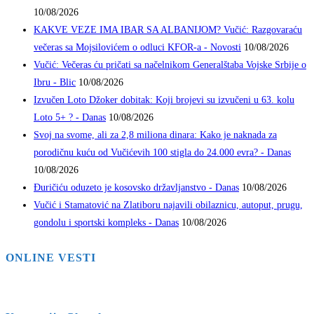
10/08/2026
KAKVE VEZE IMA IBAR SA ALBANIJOM? Vučić: Razgovaraću
večeras sa Mojsilovićem o odluci KFOR-a - Novosti
10/08/2026
Vučić: Večeras ću pričati sa načelnikom Generalštaba Vojske Srbije o
Ibru - Blic
10/08/2026
Izvučen Loto Džoker dobitak: Koji brojevi su izvučeni u 63. kolu
Loto 5+ ? - Danas
10/08/2026
Svoj na svome, ali za 2,8 miliona dinara: Kako je naknada za
porodičnu kuću od Vučićevih 100 stigla do 24.000 evra? - Danas
10/08/2026
Đuričiću oduzeto je kosovsko državljanstvo - Danas
10/08/2026
Vučić i Stamatović na Zlatiboru najavili obilaznicu, autoput, prugu,
gondolu i sportski kompleks - Danas
10/08/2026
ONLINE VESTI