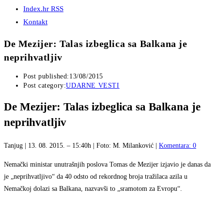
Index.hr RSS
Kontakt
De Mezijer: Talas izbeglica sa Balkana je
neprihvatljiv
Post published:
13/08/2015
Post category:
UDARNE VESTI
De Mezijer: Talas izbeglica sa Balkana je
neprihvatljiv
Tanjug | 13. 08. 2015. – 15:40h | Foto: M. Milanković |
Komentara: 0
Nemački ministar unutrašnjih poslova Tomas de Mezijer izjavio je danas da
je „neprihvatljivo“ da 40 odsto od rekordnog broja tražilaca azila u
Nemačkoj dolazi sa Balkana, nazvavši to „sramotom za Evropu“.