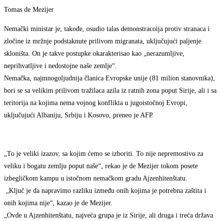
Tomas de Mezijer
Nemački ministar je, takođe, osudio talas demonstracoija protiv stranaca i
zločine iz mržnje podstaknute prilivom migranata, uključujući paljenje
skloništa. On je takve postupke okarakterisao kao „nerazumljive,
neprihvatljive i nedostojne naše zemlje“.
Nemačka, najmnogoljudnija članica Evropske unije (81 milion stanovnika),
bori se sa velikim prilivom tražilaca azila iz ratnih zona poput Sirije, ali i sa
teritorija na kojima nema vojnog konflikta u jugoistočnoj Evropi,
uključujući Albaniju, Srbiju i Kosovo, preneo je AFP.
„To je veliki izazov, sa kojim ćemo se izboriti. To nije nepremostivo za
veliku i bogatu zemlju poput naše“, rekao je de Mezijer tokom posete
izbegličkom kampu u istočnom nemačkom gradu Ajzenhitenštatu.
„Ključ je da napravimo razliku između onih kojima je potrebna zaštita i
onih kojima nije“, kazao je de Mezijer.
„Ovde u Ajzenhitenštatu, najveća grupa je iz Sirije, ali druga i treća država