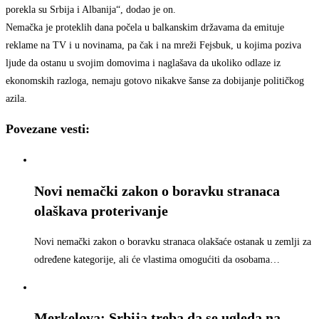
porekla su Srbija i Albanija“, dodao je on.
Nemačka je proteklih dana počela u balkanskim državama da emituje
reklame na TV i u novinama, pa čak i na mreži Fejsbuk, u kojima poziva
ljude da ostanu u svojim domovima i naglašava da ukoliko odlaze iz
ekonomskih razloga, nemaju gotovo nikakve šanse za dobijanje političkog
azila.
Povezane vesti:
Novi nemački zakon o boravku stranaca
olaškava proterivanje
Novi nemački zakon o boravku stranaca olakšaće ostanak u zemlji za
određene kategorije, ali će vlastima omogućiti da osobama…
Merkelova: Srbija treba da se ugleda na