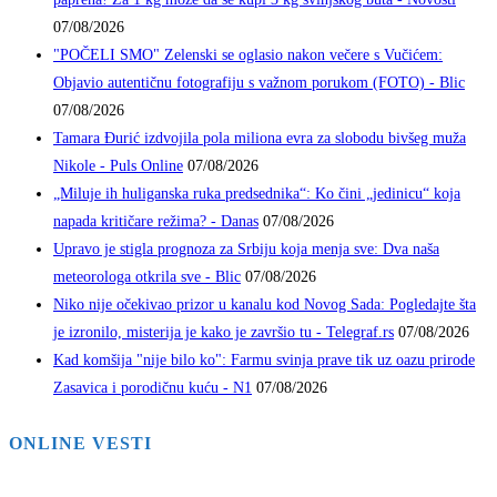
07/08/2026
"POČELI SMO" Zelenski se oglasio nakon večere s Vučićem:
Objavio autentičnu fotografiju s važnom porukom (FOTO) - Blic
07/08/2026
Tamara Đurić izdvojila pola miliona evra za slobodu bivšeg muža
Nikole - Puls Online
07/08/2026
„Miluje ih huliganska ruka predsednika“: Ko čini „jedinicu“ koja
napada kritičare režima? - Danas
07/08/2026
Upravo je stigla prognoza za Srbiju koja menja sve: Dva naša
meteorologa otkrila sve - Blic
07/08/2026
Niko nije očekivao prizor u kanalu kod Novog Sada: Pogledajte šta
je izronilo, misterija je kako je završio tu - Telegraf.rs
07/08/2026
Kad komšija "nije bilo ko": Farmu svinja prave tik uz oazu prirode
Zasavica i porodičnu kuću - N1
07/08/2026
ONLINE VESTI