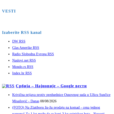
VESTI
Izaberite RSS kanal
DW RSS
Glas Amerike RSS
Radio Slobodna Evropa RSS
Naslovi.net RSS
Mondo.rs RSS
Index.hr RSS
Србија – Најновије – Google вести
Krivična prijava protiv predsednice Osnovnog suda u Užicu Sunčice
Misailović - Danas
08/08/2026
(FOTO) Na Zlatiboru žu-žu prodaju na komad - cena jednog
paprena! Za 1 kg može da se kupi 3 kg svinjskog buta - Novosti