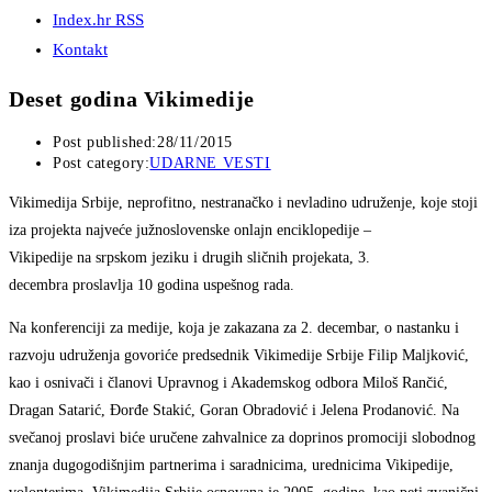
Index.hr RSS
Kontakt
Deset godina Vikimedije
Post published:
28/11/2015
Post category:
UDARNE VESTI
Vikimedija Srbije, neprofitno, nestranačko i nevladino udruženje, koje stoji
iza projekta najveće južnoslovenske onlajn enciklopedije –
Vikipedije na srpskom jeziku i drugih sličnih projekata, 3.
decembra proslavlja 10 godina uspešnog rada.
Na konferenciji za medije, koja je zakazana za 2. decembar, o nastanku i
razvoju udruženja govoriće predsednik Vikimedije Srbije Filip Maljković,
kao i osnivači i članovi Upravnog i Akademskog odbora Miloš Rančić,
Dragan Satarić, Đorđe Stakić, Goran Obradović i Jelena Prodanović. Na
svečanoj proslavi biće uručene zahvalnice za doprinos promociji slobodnog
znanja dugogodišnjim partnerima i saradnicima, urednicima Vikipedije,