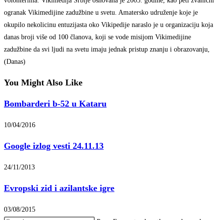
volonterima. Vikimedija Srbije osnovana je 2005. godine, kao peti zvanični
ogranak Vikimedijine zadužbine u svetu. Amatersko udruženje koje je
okupilo nekolicinu entuzijasta oko Vikipedije naraslo je u organizaciju koja
danas broji više od 100 članova, koji se vode misijom Vikimedijine
zadužbine da svi ljudi na svetu imaju jednak pristup znanju i obrazovanju,
(Danas)
You Might Also Like
Bombarderi b-52 u Kataru
10/04/2016
Google izlog vesti 24.11.13
24/11/2013
Evropski zid i azilantske igre
03/08/2015