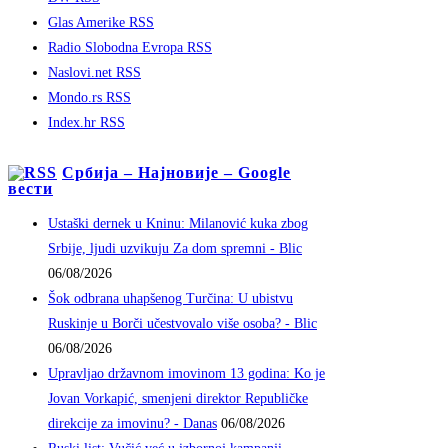
Glas Amerike RSS
Radio Slobodna Evropa RSS
Naslovi.net RSS
Mondo.rs RSS
Index.hr RSS
Србија – Најновије – Google
вести
Ustaški dernek u Kninu: Milanović kuka zbog
Srbije, ljudi uzvikuju Za dom spremni - Blic
06/08/2026
Šok odbrana uhapšenog Turčina: U ubistvu
Ruskinje u Borči učestvovalo više osoba? - Blic
06/08/2026
Upravljao državnom imovinom 13 godina: Ko je
Jovan Vorkapić, smenjeni direktor Republičke
direkcije za imovinu? - Danas
06/08/2026