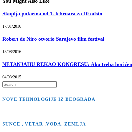
You Might Also Like
Skuplja putarina od 1. februara za 10 odsto
17/01/2016
Robert de Niro otvorio Sarajevo film festival
15/08/2016
NETANJAHU REKAO KONGRESU: Ako treba borićemo
04/03/2015
Press
Escape
NOVE TEHNOLOGIJE IZ BEOGRADA
to
close
the
search
SUNCE , VETAR ,VODA, ZEMLJA
panel.