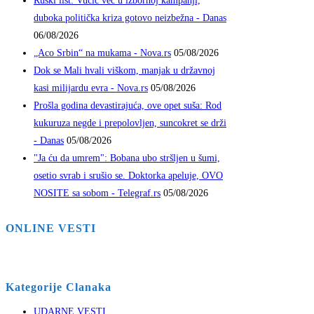
Ruski list: Vučić već u izbornoj kampanji,
duboka politička kriza gotovo neizbežna - Danas
06/08/2026
„Aco Srbin“ na mukama - Nova.rs
05/08/2026
Dok se Mali hvali viškom, manjak u državnoj
kasi milijardu evra - Nova.rs
05/08/2026
Prošla godina devastirajuća, ove opet suša: Rod
kukuruza negde i prepolovljen, suncokret se drži
- Danas
05/08/2026
"Ja ću da umrem": Bobana ubo stršljen u šumi,
osetio svrab i srušio se. Doktorka apeluje, OVO
NOSITE sa sobom - Telegraf.rs
05/08/2026
ONLINE VESTI
Kategorije Clanaka
UDARNE VESTI