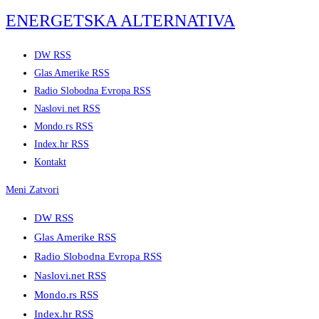
Skip
ENERGETSKA ALTERNATIVA
to
content
DW RSS
Glas Amerike RSS
Radio Slobodna Evropa RSS
Naslovi.net RSS
Mondo.rs RSS
Index.hr RSS
Kontakt
Meni
Zatvori
DW RSS
Glas Amerike RSS
Radio Slobodna Evropa RSS
Naslovi.net RSS
Mondo.rs RSS
Index.hr RSS