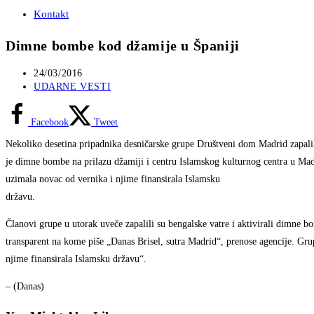
Kontakt
Dimne bombe kod džamije u Španiji
Post
24/03/2016
published:
Post
UDARNE VESTI
category:
Facebook
Tweet
Nekoliko desetina pripadnika desničarske grupe Društveni dom Madrid zapali
je dimne bombe na prilazu džamiji i centru Islamskog kulturnog centra u Madr
uzimala novac od vernika i njime finansirala Islamsku
državu.
Članovi grupe u utorak uveče zapalili su bengalske vatre i aktivirali dimne b
transparent na kome piše „Danas Brisel, sutra Madrid“, prenose agencije. Gru
njime finansirala Islamsku državu“.
– (Danas)