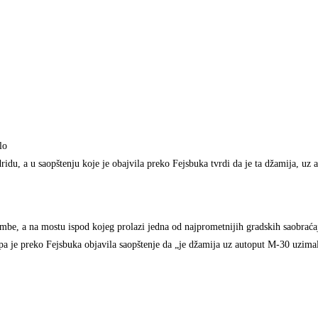
lo
idu, a u saopštenju koje je obajvila preko Fejsbuka tvrdi da je ta džamija, uz
ombe, a na mostu ispod kojeg prolazi jedna od najprometnijih gradskih saobraćaj
pa je preko Fejsbuka objavila saopštenje da „je džamija uz autoput M-30 uzima