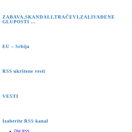
ZABAVA,SKANDALI,TRAČEVI,ZALIVAĐENE
GLUPOSTI …
EU – Srbija
RSS ukrštene vesti
VESTI
Izaberite RSS kanal
DW RSS