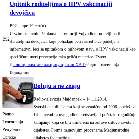
Upitnik roditeljima o HPV vakcinaciji
devojčica
B92
– ‎пре 19 сат(и)‎
U svim osnovnim školama na teritoriji Vojvodine roditeljima ili
B92
starateljima devojčica koje pohađaju peti razred biće podeljeni
informativni leci sa upitnikom o njihovom stavu o HPV vakcinaciji kao
specifičnoj meri prevencije raka grlića materice. Tweet.
Да ли прихватате вакцину против ХВП?
Радио Телевизија
Војводине
Boluju a ne znaju
Radio-televizija Majdanpek
– ‎14.11.2014.‎
Svetski dan dijabetesa koji se zvanično od 2006. obeležava
Радио
14. novembra ove godine predstavlja i početak trogodišnje
Телевизија
kampanje koja će biti usmerena na zdrave stilove života i
Републике
dijabetes. Prema najnovijim procenama Medjunarodne
Српске
dijabetes federacije u …