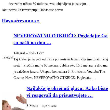
deviznom tržistu 60 miliona evra, objavljeno je na sajtu …
Још вести из категорије: Пословне вести
Наука/техника »
NEVEROVATNO OTKRIĆE: Pogledajte šta
su našli na dnu
…
Telegraf
– ‎пре 21 сат‎
Telegraf
Taj krater je najveći od tri na poluostrvu Jamalu čije ime znači ‘kraj
sveta’. Prečnik mu je 60 metara, dubina oko 16,5 metara, a dno mu
je zaleđeno jezero. Ukupno komentara 3. Printskrin: Youtube/The
Cosmos News NEVEROVATNO OTKRIĆE: Pogledajte …
Najlakše je okrenuti glavu: Kako biste
vi reagovali da prisustvujete
…
S Media
– ‎пре 4 сата‎