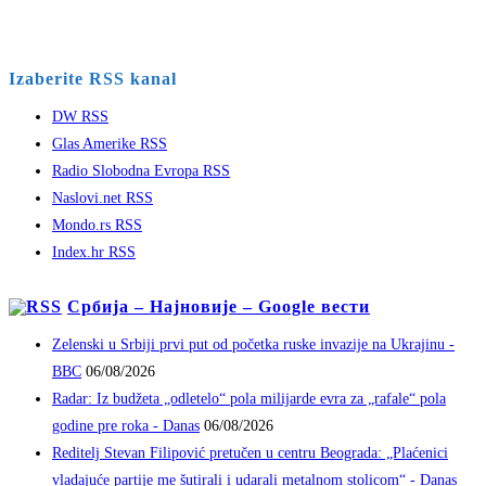
Izaberite RSS kanal
DW RSS
Glas Amerike RSS
Radio Slobodna Evropa RSS
Naslovi.net RSS
Mondo.rs RSS
Index.hr RSS
Србија – Најновије – Google вести
Zelenski u Srbiji prvi put od početka ruske invazije na Ukrajinu -
BBC
06/08/2026
Radar: Iz budžeta „odletelo“ pola milijarde evra za „rafale“ pola
godine pre roka - Danas
06/08/2026
Reditelj Stevan Filipović pretučen u centru Beograda: „Plaćenici
vladajuće partije me šutirali i udarali metalnom stolicom“ - Danas