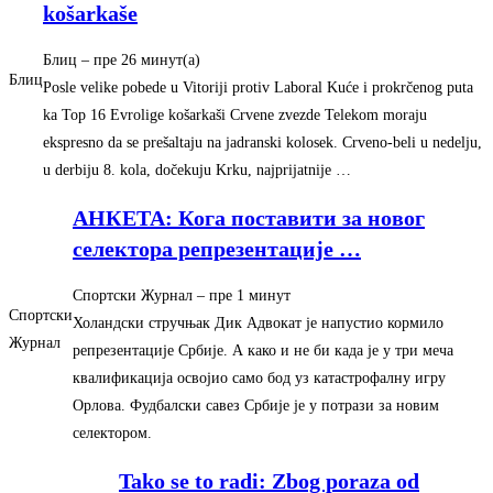
košarkaše
Блиц
– ‎пре 26 минут(а)‎
Блиц
Posle velike pobede u Vitoriji protiv Laboral Kuće i prokrčenog puta
ka Top 16 Evrolige košarkaši Crvene zvezde Telekom moraju
ekspresno da se prešaltaju na jadranski kolosek. Crveno-beli u nedelju,
u derbiju 8. kola, dočekuju Krku, najprijatnije …
АНКЕТА: Кога поставити за новог
селектора репрезентације
…
Спортски Журнал
– ‎пре 1 минут‎
Спортски
Холандски стручњак Дик Адвокат је напустио кормило
Журнал
репрезентације Србије. А како и не би када је у три меча
квалификација освојио само бод уз катастрофалну игру
Орлова. Фудбалски савез Србије је у потрази за новим
селектором.
Tako se to radi: Zbog poraza od