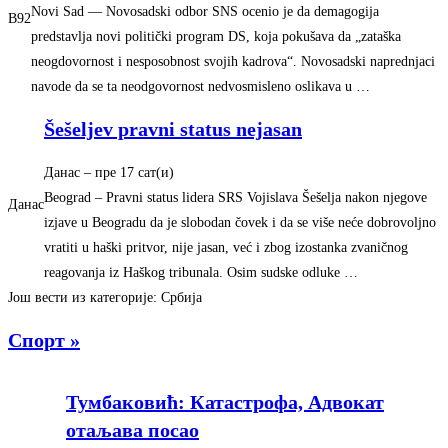
Novi Sad — Novosadski odbor SNS ocenio je da demagogija
B92
predstavlja novi politički program DS, koja pokušava da „zataška
neogdovornost i nesposobnost svojih kadrova“. Novosadski naprednjaci
navode da se ta neodgovornost nedvosmisleno oslikava u …
Šešeljev pravni status nejasan
Данас
– ‎пре 17 сат(и)‎
Beograd – Pravni status lidera SRS Vojislava Šešelja nakon njegove
Данас
izjave u Beogradu da je slobodan čovek i da se više neće dobrovoljno
vratiti u haški pritvor, nije jasan, već i zbog izostanka zvaničnog
reagovanja iz Haškog tribunala. Osim sudske odluke …
Још вести из категорије: Србија
Спорт »
Тумбаковић: Катастрофа, Адвокат
отаљава посао