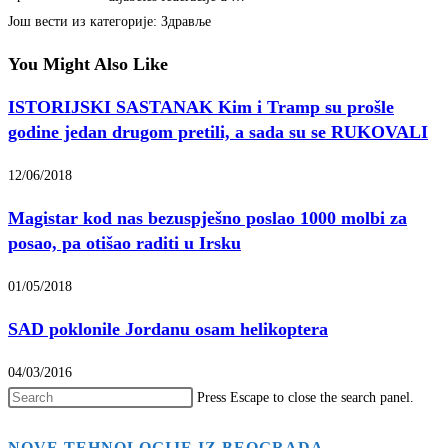
Још вести из категорије: Здравље
You Might Also Like
ISTORIJSKI SASTANAK Kim i Tramp su prošle
godine jedan drugom pretili, a sada su se RUKOVALI
12/06/2018
Magistar kod nas bezuspješno poslao 1000 molbi za
posao, pa otišao raditi u Irsku
01/05/2018
SAD poklonile Jordanu osam helikoptera
04/03/2016
Press Escape to close the search panel.
NOVE TEHNOLOGIJE IZ BEOGRADA