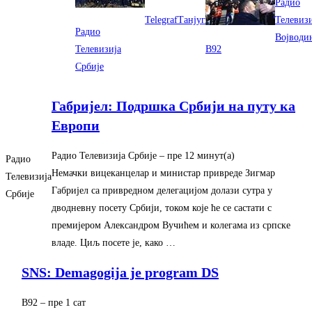
Радио
Telegraf
Танјуг
Телевизи
Радио
Војводи
Телевизија
B92
Србије
Габријел: Подршка Србији на путу ка
Европи
Радио Телевизија Србије
– ‎пре 12 минут(а)‎
Радио
Немачки вицеканцелар и министар привреде Зигмар
Телевизија
Габријел са привредном делегацијом долази сутра у
Србије
дводневну посету Србији, током које ће се састати с
премијером Александром Вучићем и колегама из српске
владе. Циљ посете је, како …
SNS: Demagogija je program DS
B92
– ‎пре 1 сат‎