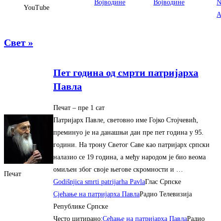
Војводине
Војводине
N
YouTube
A
Свет »
Пет година од смрти патриjарха
Павла
Печат
– ‎пре 1 сат‎
Патриjарх Павле, световно име Гоjко Стоjчевић,
преминуо jе на данашњи дан пре пет година у 95.
години. На трону Светог Саве као патриjарх српски
налазио се 19 година, а међу народом jе био веома
омиљен због своjе његове скромности и …
Печат
Godišnjica smrti patrijarha Pavla
Глас Српске
Сјећање на патријарха Павла
Радио Телевизија
Републике Српске
Често цитирано:
Сећање на патријарха Павла
Радио