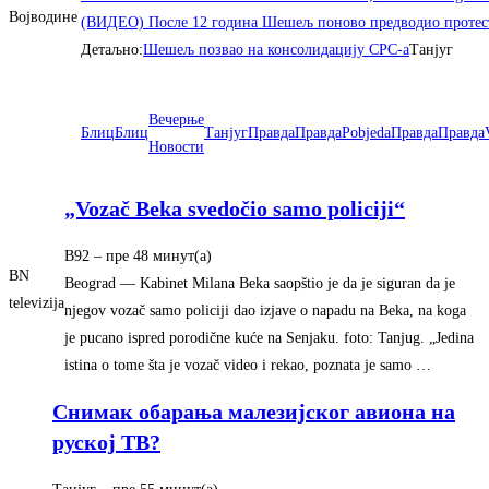
Војводине
(ВИДЕО) После 12 година Шешељ поново предводио проте
Детаљно:
Шешељ позвао на консолидациjу СРС-а
Танјуг
Вечерње
Блиц
Блиц
Танјуг
Правда
Правда
Pobjeda
Правда
Правда
Новости
„Vozač Beka svedočio samo policiji“
B92
– ‎пре 48 минут(а)‎
BN
Beograd — Kabinet Milana Beka saopštio je da je siguran da je
televizija
njegov vozač samo policiji dao izjave o napadu na Beka, na koga
je pucano ispred porodične kuće na Senjaku. foto: Tanjug. „Jedina
istina o tome šta je vozač video i rekao, poznata je samo …
Снимак обарања малезиjског авиона на
рускоj TВ?