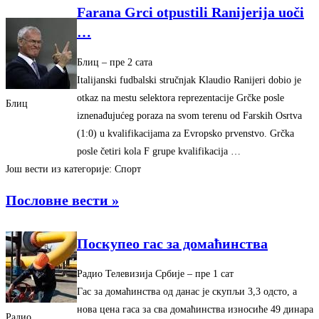
Farana Grci otpustili Ranijerija uoči
…
Блиц
– ‎пре 2 сата‎
Italijanski fudbalski stručnjak Klaudio Ranijeri dobio je
otkaz na mestu selektora reprezentacije Grčke posle
Блиц
iznenađujućeg poraza na svom terenu od Farskih Osrtva
(1:0) u kvalifikacijama za Evropsko prvenstvo. Grčka
posle četiri kola F grupe kvalifikacija …
Још вести из категорије: Спорт
Пословне вести »
Поскупео гас за домаћинства
Радио Телевизија Србије
– ‎пре 1 сат‎
Гас за домаћинства од данас је скупљи 3,3 одсто, а
нова цена гаса за сва домаћинства износиће 49 динара
Радио