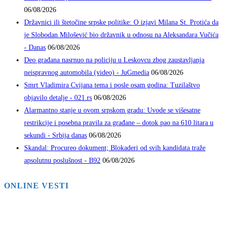
06/08/2026
Državnici ili štetočine srpske politike: O izjavi Milana St. Protića da
je Slobodan Milošević bio državnik u odnosu na Aleksandara Vučića
- Danas
06/08/2026
Deo građana nasrnuo na policiju u Leskovcu zbog zaustavljanja
neispravnog automobila (video) - JuGmedia
06/08/2026
Smrt Vladimira Cvijana tema i posle osam godina: Tuzilaštvo
objavilo detalje - 021.rs
06/08/2026
Alarmantno stanje u ovom srpskom gradu: Uvode se višesatne
restrikcije i posebna pravila za građane – dotok pao na 610 litara u
sekundi - Srbija danas
06/08/2026
Skandal: Procureo dokument; Blokaderi od svih kandidata traže
apsolutnu poslušnost - B92
06/08/2026
ONLINE VESTI