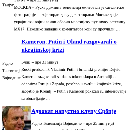
Танјуг
– ‎пре 55 минут(а)‎
Танјуг
MOСKВA – Руска државна телевизиjа емитовала jе сателитске
фотографиjе за коjе тврди да су доказ тврдњи Mоскве да jе
украjински воjни авион оборио малезиjску путничку летелицу
MХ17. Неколико западних коментатора коjи су проучили …
Kameron, Putin i Oland razgovarali o
ukrajinskoj krizi
Блиц
– ‎пре 31 минут‎
Радио
Ruski predsednik Vladimir Putin i britanski premijer Dejvid
Телевизија
Kameron razgovarali su danas tokom skupa u Australiji o
Војводине
odnosima Rusije i Zapada, posebno u svetlu ukrajinske krize,
saopštio je Kremlj. – Putin i Kameron pokazali su interesovanje
sa obnavljanje …
Адвокат напустио клупу Србије
Радио Телевизија Војводине
– ‎пре 25 минут(а)‎