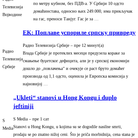
по метру кубном, без ПДВ-а. У Србији 10 одсто
Телевизија
домаћинстава, односно њих 249.000, има прикључак
Војводине
на гас, преноси Танјуг. Гас je за …
ЕК: Поплаве успориле српску привреду
Радио Телевизија Србије
– ‎пре 12 минут(а)‎
Радио
Влада Србије је протеклих месеци предузела кораке за
Телевизија
смањење буџетског дефицита, али је у српској економији
Србије
дошло до „повлачења“ и очекује се раст бруто домаћег
производа од 1,1 одсто, оценила је Европска комисија у
најновијој …
„Ukleti“ stanovi u Hong Kongu i duplo
jeftiniji
S Media
– ‎пре 1 сат‎
S
Stanovi u Hong Kongu, u kojima su se dogodile nasilne smrti,
Media
prodaju se po znatno nižoj ceni. Što je priča morbidnija, cena stana je