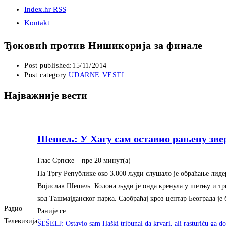
Index.hr RSS
Kontakt
Ђоковић против Нишикорија за финале
Post published:
15/11/2014
Post category:
UDARNE VESTI
Најважније вести
Шешељ: У Хагу сам оставио рањену зве
Глас Српске
– ‎пре 20 минут(а)‎
На Тргу Републике око 3.000 људи слушало је обраћање лиде
Војислав Шешељ. Колона људи је онда кренула у шетњу и тр
код Ташмајданског парка. Саобраћај кроз центар Београда је
Радио
Раније се …
Телевизија
ŠEŠELJ: Ostavio sam Haški tribunal da krvari, ali rasturiću ga d