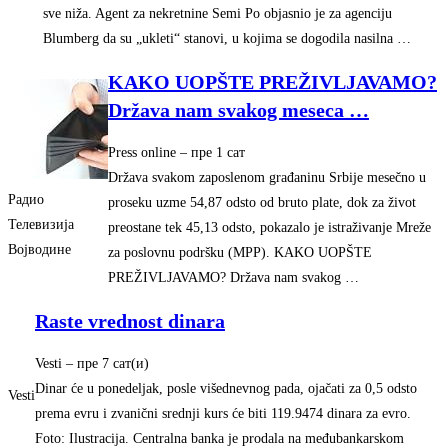
sve niža. Agent za nekretnine Semi Po objasnio je za agenciju
Blumberg da su „ukleti“ stanovi, u kojima se dogodila nasilna …
KAKO UOPŠTE PREŽIVLJAVAMO?
Država nam svakog meseca
…
Press online
– ‎пре 1 сат‎
Država svakom zaposlenom građaninu Srbije mesečno u
Радио
proseku uzme 54,87 odsto od bruto plate, dok za život
Телевизија
preostane tek 45,13 odsto, pokazalo je istraživanje Mreže
Војводине
za poslovnu podršku (MPP). KAKO UOPŠTE
PREŽIVLJAVAMO? Država nam svakog …
Raste vrednost dinara
Vesti
– ‎пре 7 сат(и)‎
Dinar će u ponedeljak, posle višednevnog pada, ojačati za 0,5 odsto
Vesti
prema evru i zvanični srednji kurs će biti 119.9474 dinara za evro.
Foto: Ilustracija. Centralna banka je prodala na međubankarskom