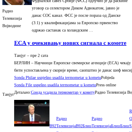
Фудбалски савез Србије (ФСС) одлучио је да раскине
уговор са селектором Диком Адвокатом, јавио је
Радио
данас СОС канал. ФСС је после пораза од Данске
Телевизија
(3:1) у квалификацијама за Европско првенство
Војводине
одржао састанак са холандским …
EСA у очекивању нових сигнала с комете
Танјуг
– ‎пре 2 сата‎
БEРЛИН – Научници Eвропске свемирске агенциjе (EСA) чекаjу си
бити успостављена у скориjе време, саопштио jе данас шеф миси
Sonda Philae uspješno usadila termometar u kometu
Pobjeda
Sonda File uspešno usadila termometar u kometu
Press online
Детаљно:
Сонда усадила термометар у комету
Радио Телевизија В
Танјуг
R
Радио
Радио
O
B92
Телевизија
B92
Блиц
Телевизија
Блиц
Блиц
S