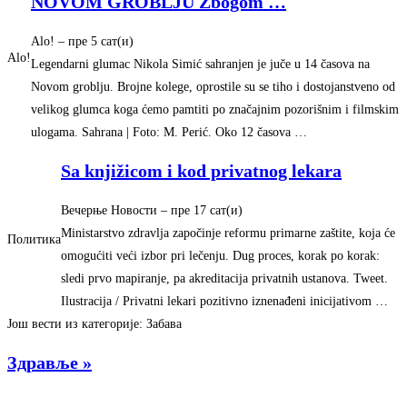
NOVOM GROBLJU Zbogom
…
Alo!
– ‎пре 5 сат(и)‎
Alo!
Legendarni glumac Nikola Simić sahranjen je juče u 14 časova na
Novom groblju. Brojne kolege, oprostile su se tiho i dostojanstveno od
velikog glumca koga ćemo pamtiti po značajnim pozorišnim i filmskim
ulogama. Sahrana | Foto: M. Perić. Oko 12 časova …
Sa knjižicom i kod privatnog lekara
Вечерње Новости
– ‎пре 17 сат(и)‎
Ministarstvo zdravlja započinje reformu primarne zaštite, koja će
Политика
omogućiti veći izbor pri lečenju. Dug proces, korak po korak:
sledi prvo mapiranje, pa akreditacija privatnih ustanova. Tweet.
Ilustracija / Privatni lekari pozitivno iznenađeni inicijativom …
Још вести из категорије: Забава
Здравље »