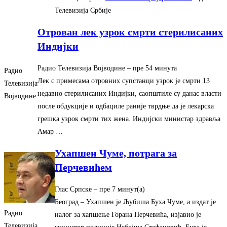
Телевизија Србије
Отрован лек узрок смрти стерилисаних
Индијки
Радио Телевизија Војводине
– ‎пре 54 минута‎
Радио
Лек с примесама отровних супстанци узрок је смрти 13
Телевизија
недавно стерилисаних Индијки, саопштиле су данас власти
Војводине
после обдукције и одбациле раније тврдње да је лекарска
грешка узрок смрти тих жена. Индијски министар здравља
Амар …
Ухапшен Чуме, потрага за
Перчевићем
Глас Српске
– ‎пре 7 минут(а)‎
Београд – Ухапшен је Љубиша Буха Чуме, а издат је
Радио
налог за хапшење Горана Перчевића, изјавио је
Телевизија