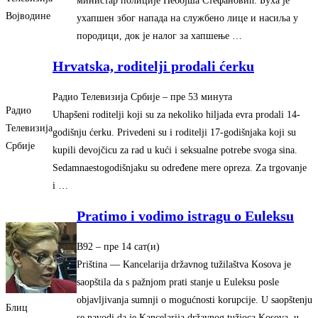
министар полиције Небојша Стефановић. Буха је
Војводине
ухапшен због напада на службено лице и насиља у
породици, док је налог за хапшење …
Hrvatska, roditelji prodali ćerku
Радио Телевизија Србије
– ‎пре 53 минута‎
Радио
Uhapšeni roditelji koji su za nekoliko hiljada evra prodali 14-
Телевизија
godišnju ćerku. Privedeni su i roditelji 17-godišnjaka koji su
Србије
kupili devojčicu za rad u kući i seksualne potrebe svoga sina.
Sedamnaestogodišnjaku su određene mere opreza. Za trgovanje
i …
Pratimo i vodimo istragu o Euleksu
B92
– ‎пре 14 сат(и)‎
Priština — Kancelarija državnog tužilaštva Kosova je
saopštila da s pažnjom prati stanje u Euleksu posle
objavljivanja sumnji o mogućnosti korupcije. U saopštenju
Блиц
se navodi da je Kancelarija državnog tužioca Kosova, u