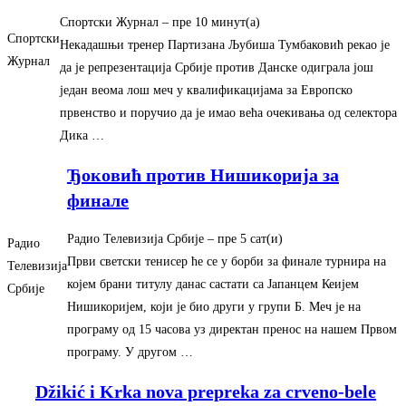
Спортски Журнал
– ‎пре 10 минут(а)‎
Спортски
Некадашњи тренер Партизана Љубиша Тумбаковић рекао је
Журнал
да је репрезентација Србије против Данске одиграла још
један веома лош меч у квалификацијама за Европско
првенство и поручио да је имао већа очекивања од селектора
Дика …
Ђоковић против Нишикорија за
финале
Радио Телевизија Србије
– ‎пре 5 сат(и)‎
Радио
Први светски тенисер ће се у борби за финале турнира на
Телевизија
којем брани титулу данас састати са Јапанцем Кеијем
Србије
Нишикоријем, који је био други у групи Б. Меч је на
програму од 15 часова уз директан пренос на нашем Првом
програму. У другом …
Džikić i Krka nova prepreka za crveno-bele