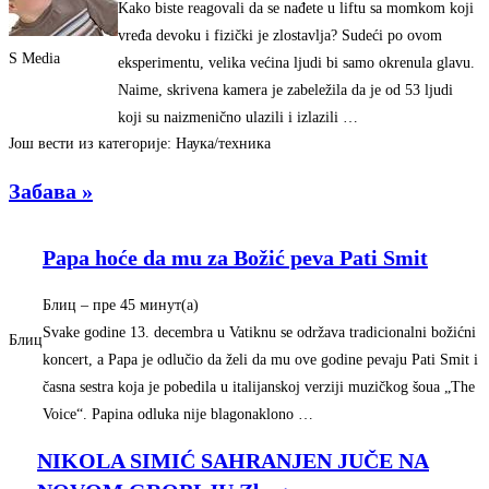
Kako biste reagovali da se nađete u liftu sa momkom koji
vređa devoku i fizički je zlostavlja? Sudeći po ovom
S Media
eksperimentu, velika većina ljudi bi samo okrenula glavu.
Naime, skrivena kamera je zabeležila da je od 53 ljudi
koji su naizmenično ulazili i izlazili …
Још вести из категорије: Наука/техника
Забава »
Papa hoće da mu za Božić peva Pati Smit
Блиц
– ‎пре 45 минут(а)‎
Svake godine 13. decembra u Vatiknu se održava tradicionalni božićni
Блиц
koncert, a Papa je odlučio da želi da mu ove godine pevaju Pati Smit i
časna sestra koja je pobedila u italijanskoj verziji muzičkog šoua „The
Voice“. Papina odluka nije blagonaklono …
NIKOLA SIMIĆ SAHRANJEN JUČE NA