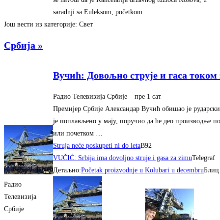
saradnji sa Euleksom, početkom …
Још вести из категорије: Свет
Србија »
Вучић: Довољно струје и гаса током
Радио Телевизија Србије
– ‎пре 1 сат‎
Премијер Србије Александар Вучић обишао је рударски 
је поплављено у мају, поручио да ће део производње по
или почетком …
Struja neće poskupeti ni do leta
B92
VUČIĆ: Srbija ima dovoljno struje i gasa za zimu
Telegraf
Детаљно:
Početak proizvodnje u Kolubari u decembru
Блиц
Радио
Телевизија
Србије