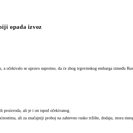
biji opada izvoz
ju, a očekivalo se upravo suprotno, da će zbog trgovinskog embarga između Rusi
h proizvoda, ali je i on ispod očekivanog.
gućnostima, ali za značajniji proboj na zahtevno rusko tržište, dodaju, mora mno