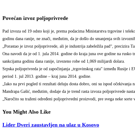
Povećan izvoz poljoprivrede
Pad izvoza od 19 odsto koji je, prema podacima Ministarstva trgovine i telek
godinu dana ranije, ne znači, međutim, da je došlo do smanjenja svih izvozni
„Porastao je izvoz poljoprivrede, ali je industrija zabeležila pad“, precizir
Ona navodi da je od 1. jula 2014. godine do kraja juna ove godine na rusko tr
sankcijama godinu dana ranije, izvezeno robe od 1,069 milijardi dolara.
Srpska poljoprivreda je od započinjanja „trgovinskog rata“ između Rusije i 
period 1. jul 2013. godine – kraj juna 2014. godine.
„Iako na prvi pogled ti rezultati deluju dosta dobro, oni su ispod očekivanja 
Mandrapa Gašić, međutim, dodaje da je trend rasta izvoza poljoprivrede nastav
„Naročito su traženi određeni poljoprivredni proizvodi, pre svega neke sorte v
You Might Also Like
Lider Dveri zaustavljen na ulaz u Kosovo