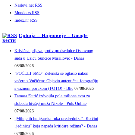
Naslovi.net RSS
Mondo.rs RSS
Index.hr RSS
Србија – Најновије – Google
вести
Krivična prijava protiv predsednice Osnovnog
suda u Užicu Sunčice Misailović - Danas
08/08/2026
"POČELI SMO" Zelenski se oglasio nakon
večere s Vučićem: Objavio autentičnu fotografiju
s važnom porukom (FOTO) - Blic
07/08/2026
Tamara Đurić izdvojila pola miliona evra za
slobodu bivšeg muža Nikole - Puls Online
07/08/2026
„Miluje ih huliganska ruka predsednika“: Ko čini
„jedinicu“ koja napada kritičare režima? - Danas
07/08/2026