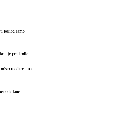
sti period samo
koji je prethodio
0 odsto u odnosu na
periodu lane.