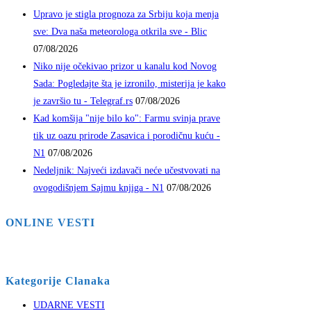
Upravo je stigla prognoza za Srbiju koja menja
sve: Dva naša meteorologa otkrila sve - Blic
07/08/2026
Niko nije očekivao prizor u kanalu kod Novog
Sada: Pogledajte šta je izronilo, misterija je kako
je završio tu - Telegraf.rs
07/08/2026
Kad komšija "nije bilo ko": Farmu svinja prave
tik uz oazu prirode Zasavica i porodičnu kuću -
N1
07/08/2026
Nedeljnik: Najveći izdavači neće učestvovati na
ovogodišnjem Sajmu knjiga - N1
07/08/2026
ONLINE VESTI
Kategorije Clanaka
UDARNE VESTI