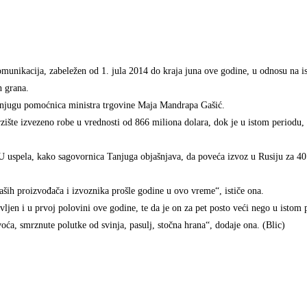
omunikacija, zabeležen od 1. jula 2014 do kraja juna ove godine, u odnosu na i
h grana.
a Tanjugu pomoćnica ministra trgovine Maja Mandrapa Gašić.
zište izvezeno robe u vrednosti od 866 miliona dolara, dok je u istom periodu, 
EU uspela, kako sagovornica Tanjuga objašnjava, da poveća izvoz u Rusiju za 4
naših proizvođača i izvoznika prošle godine u ovo vreme“, ističe ona.
ljen i u prvoj polovini ove godine, te da je on za pet posto veći nego u istom 
oća, smrznute polutke od svinja, pasulj, stočna hrana“, dodaje ona. (Blic)