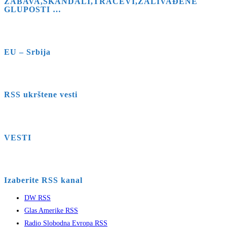
ZABAVA,SKANDALI,TRAČEVI,ZALIVAĐENE
GLUPOSTI …
EU – Srbija
RSS ukrštene vesti
VESTI
Izaberite RSS kanal
DW RSS
Glas Amerike RSS
Radio Slobodna Evropa RSS