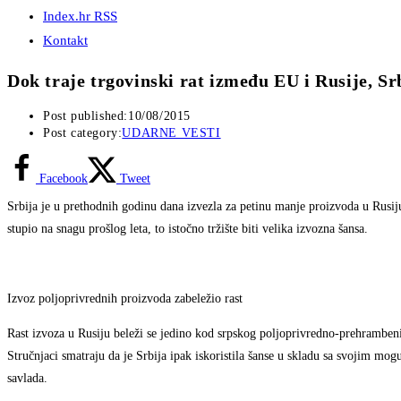
Index.hr RSS
Kontakt
Dok traje trgovinski rat između EU i Rusije, Sr
Post published:
10/08/2015
Post category:
UDARNE VESTI
Facebook
Tweet
Srbija je u prethodnih godinu dana izvezla za petinu manje proizvoda u Rusi
stupio na snagu prošlog leta, to istočno tržište biti velika izvozna šansa.
Izvoz poljoprivrednih proizvoda zabeležio rast
Rast izvoza u Rusiju beleži se jedino kod srpskog poljoprivredno-prehrambeni
Stručnjaci smatraju da je Srbija ipak iskoristila šanse u skladu sa svojim mo
savlada.