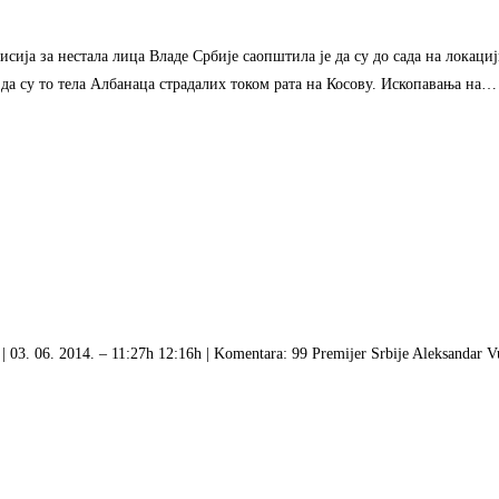
мисија за нестала лица Владе Србије саопштила је да су до сада на локаци
да су то тела Албанаца страдалих током рата на Косову. Ископавања на…
 | 03. 06. 2014. – 11:27h 12:16h | Komentara: 99 Premijer Srbije Aleksandar Vu