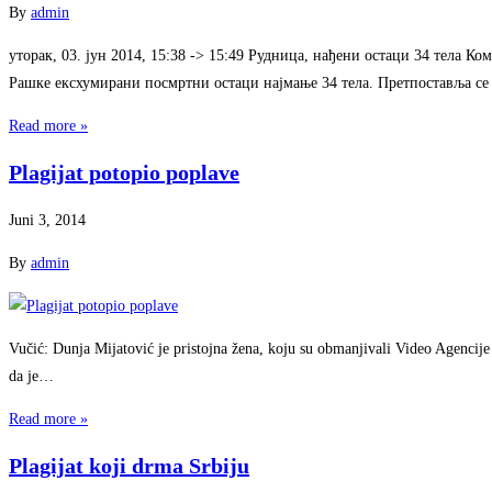
By
admin
уторак, 03. јун 2014, 15:38 -> 15:49 Рудница, нађени остаци 34 тела Ко
Рашке ексхумирани посмртни остаци најмање 34 тела. Претпоставља се 
Read more »
Plagijat potopio poplave
Juni 3, 2014
By
admin
Vučić: Dunja Mijatović je pristojna žena, koju su obmanjivali Video Agencije
da je…
Read more »
Plagijat koji drma Srbiju