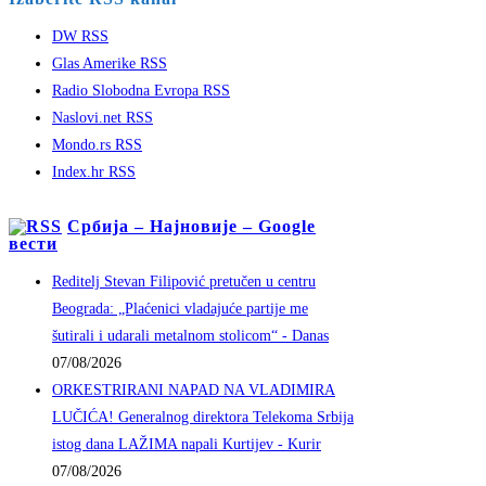
DW RSS
Glas Amerike RSS
Radio Slobodna Evropa RSS
Naslovi.net RSS
Mondo.rs RSS
Index.hr RSS
Србија – Најновије – Google
вести
Reditelj Stevan Filipović pretučen u centru
Beograda: „Plaćenici vladajuće partije me
šutirali i udarali metalnom stolicom“ - Danas
07/08/2026
ORKESTRIRANI NAPAD NA VLADIMIRA
LUČIĆA! Generalnog direktora Telekoma Srbija
istog dana LAŽIMA napali Kurtijev - Kurir
07/08/2026