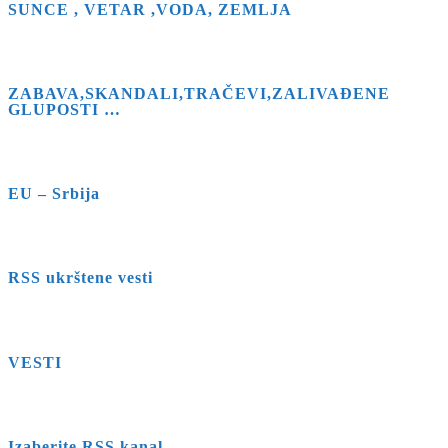
SUNCE , VETAR ,VODA, ZEMLJA
ZABAVA,SKANDALI,TRAČEVI,ZALIVAĐENE
GLUPOSTI …
EU – Srbija
RSS ukrštene vesti
VESTI
Izaberite RSS kanal