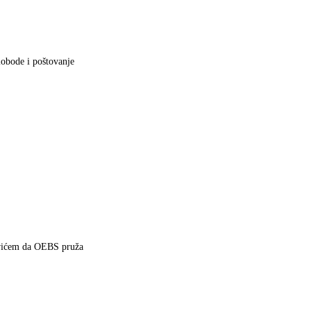
lobode i poštovanje
ovićem da OEBS pruža