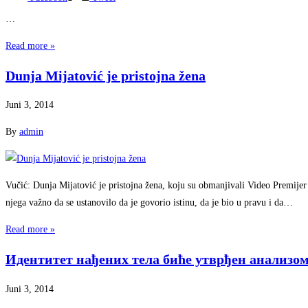
…
Read more »
Dunja Mijatović je pristojna žena
Juni 3, 2014
By
admin
Vučić: Dunja Mijatović je pristojna žena, koju su obmanjivali Video Premijer 
njega važno da se ustanovilo da je govorio istinu, da je bio u pravu i da…
Read more »
Идентитет нађених тела биће утврђен анализ
Juni 3, 2014