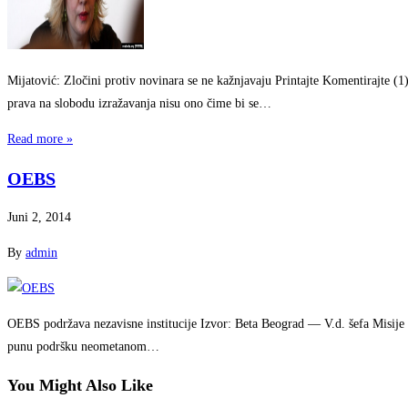
Mijatović: Zločini protiv novinara se ne kažnjavaju Printajte Komentirajte (
prava na slobodu izražavanja nisu ono čime bi se…
Read more »
OEBS
Juni 2, 2014
By
admin
OEBS podržava nezavisne institucije Izvor: Beta Beograd — V.d. šefa Misi
punu podršku neometanom…
You Might Also Like