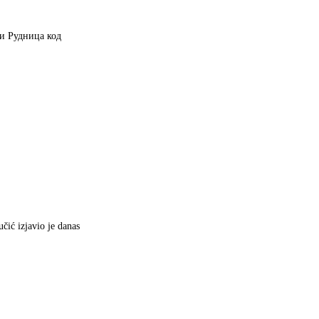
ји Рудница код
čić izjavio je danas