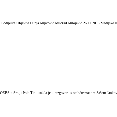
1) Podijelite Objavite Dunja Mijatović Milorad Milojević 26.11.2013 Medijske s
je OEBS u Srbiji Pola Tidi istakla je u razgovoru s ombdusmanom Sašom Jank