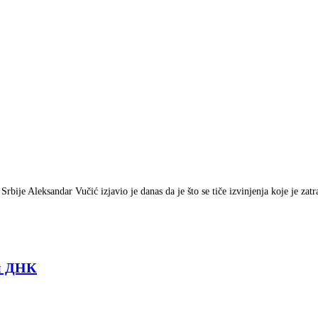
Srbije Aleksandar Vučić izjavio je danas da je što se tiče izvinjenja koje je za
ом ДНК