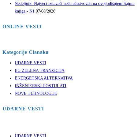
Nedeljnik: Najveći izdavači neće učestvovati na ovogodišnjem Sajmu
knjiga - N1
07/08/2026
ONLINE VESTI
Kategorije Clanaka
UDARNE VESTI
EU ZELENA TRANZICIJA
ENERGETSKA ALTERNATIVA
INŽENJERSKI POSTULATI
NOVE TEHNOLOGIJE
UDARNE VESTI
UDARNE VESTI