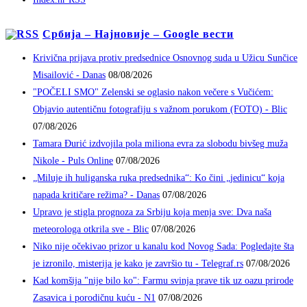
Србија – Најновије – Google вести
Krivična prijava protiv predsednice Osnovnog suda u Užicu Sunčice
Misailović - Danas
08/08/2026
"POČELI SMO" Zelenski se oglasio nakon večere s Vučićem:
Objavio autentičnu fotografiju s važnom porukom (FOTO) - Blic
07/08/2026
Tamara Đurić izdvojila pola miliona evra za slobodu bivšeg muža
Nikole - Puls Online
07/08/2026
„Miluje ih huliganska ruka predsednika“: Ko čini „jedinicu“ koja
napada kritičare režima? - Danas
07/08/2026
Upravo je stigla prognoza za Srbiju koja menja sve: Dva naša
meteorologa otkrila sve - Blic
07/08/2026
Niko nije očekivao prizor u kanalu kod Novog Sada: Pogledajte šta
je izronilo, misterija je kako je završio tu - Telegraf.rs
07/08/2026
Kad komšija "nije bilo ko": Farmu svinja prave tik uz oazu prirode
Zasavica i porodičnu kuću - N1
07/08/2026