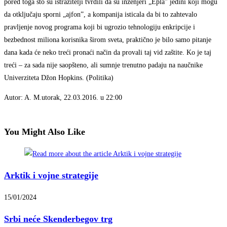
pored toga što su istražitelji tvrdili da su inženjeri „Epla” jedini koji mogu
da otključaju sporni „ajfon”, a kompanija isticala da bi to zahtevalo
pravljenje novog programa koji bi ugrozio tehnologiju enkripcije i
bezbednost miliona korisnika širom sveta, praktično je bilo samo pitanje
dana kada će neko treći pronaći način da provali taj vid zaštite. Ko je taj
treći – za sada nije saopšteno, ali sumnje trenutno padaju na naučnike
Univerziteta Džon Hopkins. (Politika)
Autor:
A. M.
utorak, 22.03.2016. u 22:00
You Might Also Like
Arktik i vojne strategije
15/01/2024
Srbi neće Skenderbegov trg