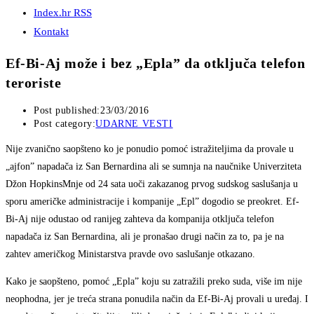
Index.hr RSS
Kontakt
Ef-Bi-Aj može i bez „Epla” da otključa telefon
teroriste
Post published:
23/03/2016
Post category:
UDARNE VESTI
Nije zvanično saopšteno ko je ponudio pomoć istražiteljima da provale u
„ajfon” napadača iz San Bernardina ali se sumnja na naučnike Univerziteta
Džon HopkinsMnje od 24 sata uoči zakazanog prvog sudskog saslušanja u
sporu američke administracije i kompanije „Epl” dogodio se preokret. Ef-
Bi-Aj nije odustao od ranijeg zahteva da kompanija otključa telefon
napadača iz San Bernardina, ali je pronašao drugi način za to, pa je na
zahtev američkog Ministarstva pravde ovo saslušanje otkazano.
Kako je saopšteno, pomoć „Epla” koju su zatražili preko suda, više im nije
neophodna, jer je treća strana ponudila način da Ef-Bi-Aj provali u uređaj. I