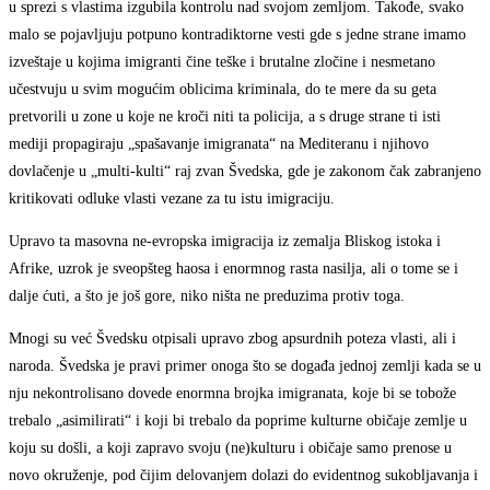
u sprezi s vlastima izgubila kontrolu nad svojom zemljom. Takođe, svako
malo se pojavljuju potpuno kontradiktorne vesti gde s jedne strane imamo
izveštaje u kojima imigranti čine teške i brutalne zločine i nesmetano
učestvuju u svim mogućim oblicima kriminala, do te mere da su geta
pretvorili u zone u koje ne kroči niti ta policija, a s druge strane ti isti
mediji propagiraju „spašavanje imigranata“ na Mediteranu i njihovo
dovlačenje u „multi-kulti“ raj zvan Švedska, gde je zakonom čak zabranjeno
kritikovati odluke vlasti vezane za tu istu imigraciju.
Upravo ta masovna ne-evropska imigracija iz zemalja Bliskog istoka i
Afrike, uzrok je sveopšteg haosa i enormnog rasta nasilja, ali o tome se i
dalje ćuti, a što je još gore, niko ništa ne preduzima protiv toga.
Mnogi su već Švedsku otpisali upravo zbog apsurdnih poteza vlasti, ali i
naroda. Švedska je pravi primer onoga što se događa jednoj zemlji kada se u
nju nekontrolisano dovede enormna brojka imigranata, koje bi se tobože
trebalo „asimilirati“ i koji bi trebalo da poprime kulturne običaje zemlje u
koju su došli, a koji zapravo svoju (ne)kulturu i običaje samo prenose u
novo okruženje, pod čijim delovanjem dolazi do evidentnog sukobljavanja i