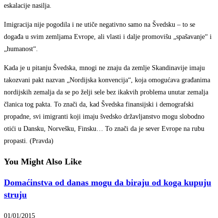
eskalacije nasilja.
Imigracija nije pogodila i ne utiče negativno samo na Švedsku – to se
događa u svim zemljama Evrope, ali vlasti i dalje promovišu „spašavanje“ i
„humanost“.
Kada je u pitanju Švedska, mnogi ne znaju da zemlje Skandinavije imaju
takozvani pakt nazvan „Nordijska konvencija“, koja omogućava građanima
nordijskih zemalja da se po želji sele bez ikakvih problema unutar zemalja
članica tog pakta. To znači da, kad Švedska finansijski i demografski
propadne, svi imigranti koji imaju švedsko državljanstvo mogu slobodno
otići u Dansku, Norvešku, Finsku… To znači da je sever Evrope na rubu
propasti. (Pravda)
You Might Also Like
Domaćinstva od danas mogu da biraju od koga kupuju
struju
01/01/2015