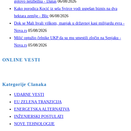
gotovo neizbežna - Danas
06/08/2026
Kako porodica Kocić iz sela Svirce vodi uspešan biznis na dva
hektara zemlje - Blic
06/08/2026
Dok se Mali hvali viškom, manjak u državnoj kasi milijardu evra -
Nova.rs
05/08/2026
Milić optužio čelnike UKP da su mu smestili zločin na Senjaku -
Nova.rs
05/08/2026
ONLINE VESTI
Kategorije Clanaka
UDARNE VESTI
EU ZELENA TRANZICIJA
ENERGETSKA ALTERNATIVA
INŽENJERSKI POSTULATI
NOVE TEHNOLOGIJE