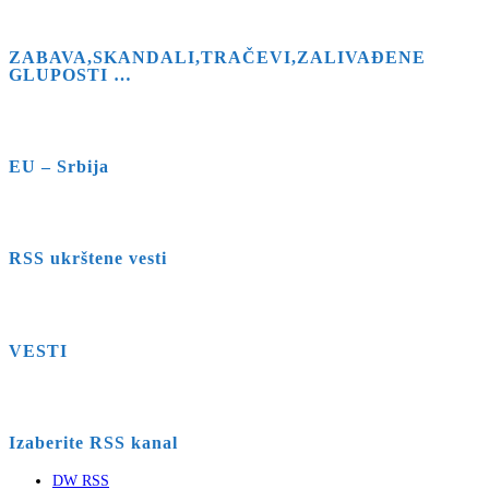
ZABAVA,SKANDALI,TRAČEVI,ZALIVAĐENE
GLUPOSTI …
EU – Srbija
RSS ukrštene vesti
VESTI
Izaberite RSS kanal
DW RSS