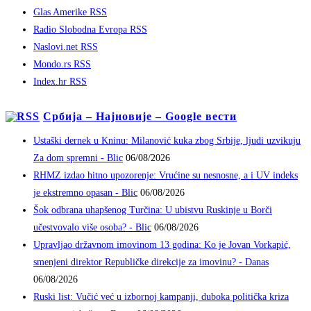
Glas Amerike RSS
Radio Slobodna Evropa RSS
Naslovi.net RSS
Mondo.rs RSS
Index.hr RSS
Србија – Најновије – Google вести
Ustaški dernek u Kninu: Milanović kuka zbog Srbije, ljudi uzvikuju
Za dom spremni - Blic
06/08/2026
RHMZ izdao hitno upozorenje: Vrućine su nesnosne, a i UV indeks
je ekstremno opasan - Blic
06/08/2026
Šok odbrana uhapšenog Turčina: U ubistvu Ruskinje u Borči
učestvovalo više osoba? - Blic
06/08/2026
Upravljao državnom imovinom 13 godina: Ko je Jovan Vorkapić,
smenjeni direktor Republičke direkcije za imovinu? - Danas
06/08/2026
Ruski list: Vučić već u izbornoj kampanji, duboka politička kriza