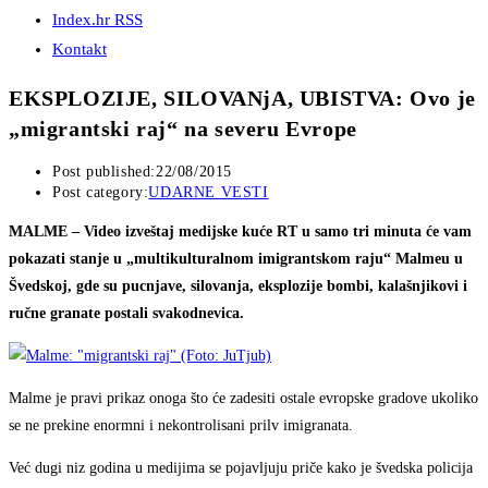
Index.hr RSS
Kontakt
EKSPLOZIJE, SILOVANjA, UBISTVA: Ovo je
„migrantski raj“ na severu Evrope
Post published:
22/08/2015
Post category:
UDARNE VESTI
MALME – Video izveštaj medijske kuće RT u samo tri minuta će vam
pokazati stanje u „multikulturalnom imigrantskom raju“ Malmeu u
Švedskoj, gde su pucnjave, silovanja, eksplozije bombi, kalašnjikovi i
ručne granate postali svakodnevica.
Malme je pravi prikaz onoga što će zadesiti ostale evropske gradove ukoliko
se ne prekine enormni i nekontrolisani prilv imigranata.
Već dugi niz godina u medijima se pojavljuju priče kako je švedska policija