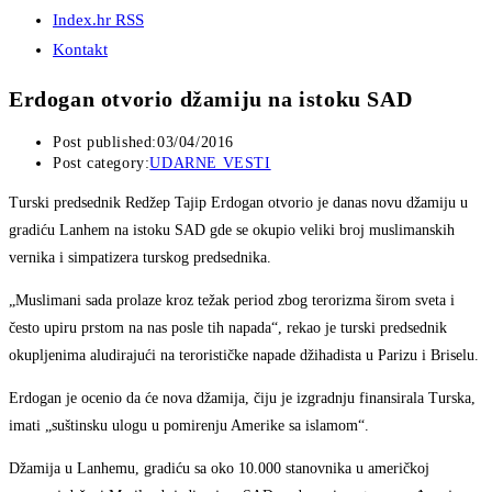
Index.hr RSS
Kontakt
Erdogan otvorio džamiju na istoku SAD
Post published:
03/04/2016
Post category:
UDARNE VESTI
Turski predsednik Redžep Tajip Erdogan otvorio je danas novu džamiju u
gradiću Lanhem na istoku SAD gde se okupio veliki broj muslimanskih
vernika i simpatizera turskog predsednika.
„Muslimani sada prolaze kroz težak period zbog terorizma širom sveta i
često upiru prstom na nas posle tih napada“, rekao je turski predsednik
okupljenima aludirajući na terorističke napade džihadista u Parizu i Briselu.
Erdogan je ocenio da će nova džamija, čiju je izgradnju finansirala Turska,
imati „suštinsku ulogu u pomirenju Amerike sa islamom“.
Džamija u Lanhemu, gradiću sa oko 10.000 stanovnika u američkoj