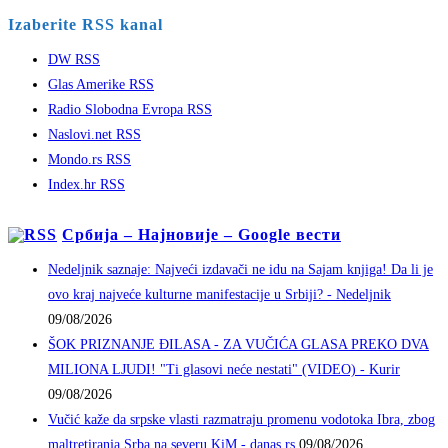
Izaberite RSS kanal
DW RSS
Glas Amerike RSS
Radio Slobodna Evropa RSS
Naslovi.net RSS
Mondo.rs RSS
Index.hr RSS
Србија – Најновије – Google вести
Nedeljnik saznaje: Najveći izdavači ne idu na Sajam knjiga! Da li je
ovo kraj najveće kulturne manifestacije u Srbiji? - Nedeljnik
09/08/2026
ŠOK PRIZNANJE ĐILASA - ZA VUČIĆA GLASA PREKO DVA
MILIONA LJUDI! "Ti glasovi neće nestati" (VIDEO) - Kurir
09/08/2026
Vučić kaže da srpske vlasti razmatraju promenu vodotoka Ibra, zbog
maltretiranja Srba na severu KiM - danas.rs
09/08/2026