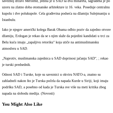
saveznoj državi Merilend, jedina je u SAD sa dva minareta, sagrađena je po
uzoru na zlatno doba otomanske arhitekture iz 16. veka. Poseduje centralnu
kupolu i dve polukupole. Cela građevina podseća na džamiju Sulejmaniju u
Istanbulu.
Iako je njegov američki kolega Barak Obama odbio poziv da zajedno otvore
džamiju, Erdogan je rekao da se s njim slaže da pojedini kandidati u trci za
Belu kuću imaju „zapaljivu retoriku“ koja utiče na antimuslimansku
atmosferu u SAD.
„Naprotiv, muslimanska zajednica u SAD doprinosi jačanju SAD“, ; rekao
je turski predsednik.
Odnosi SAD i Turske, koje su saveznici u okviru NATO-a, znatno su
zahladneli nakon što je Turska počela da napada Kurde u Siriji, koji imaju
podršku SAD, a posebno od kada je Turska sve više na meti kritika zbog
napada na slobodu medija. (Novosti)
You Might Also Like