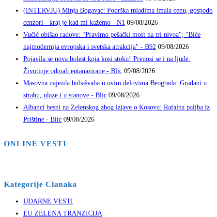
(INTERVJU) Minja Bogavac: Podrška mladima imala cenu, gospodo
cenzori - kraj je kad mi kažemo - N1
09/08/2026
Vučić obišao radove: "Pravimo pešački most na tri nivoa"; "Biće
najmodernija evropska i svetska atrakcija" - B92
09/08/2026
Pojavila se nova bolest koja kosi stoku! Prenosi se i na ljude:
Životinje odmah eutanazirane - Blic
09/08/2026
Masovna najezda bubašvaba u ovim delovima Beograda: Građani u
strahu, ulaze i u stanove - Blic
09/08/2026
Albanci besni na Zelenskog zbog izjave o Kosovu: Rafalna paljba iz
Prištine - Blic
09/08/2026
ONLINE VESTI
Kategorije Clanaka
UDARNE VESTI
EU ZELENA TRANZICIJA