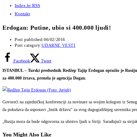
Index.hr RSS
Kontakt
Erdogan: Putine, ubio si 400.000 ljudi!
Post published:
06/02/2016
Post category:
UDARNE VESTI
Facebook
Tweet
ISTANBUL – Turski predsednik Redžep Tajip Erdogan optužio je Rusiju d
za 400.000 žrtava, prenela je agencija Dogan.
Govoreći na zajedničkoj konferenciji za novinare sa svojim kolegom iz Senegal
da pokušava da uspostavi „butik državu“ za svog dugogodišnjeg saveznika pre
„Rusija mora da bude odgovorna za ubistvo ljudi u Siriji. Sarađujući sa sirijs
You Might Also Like