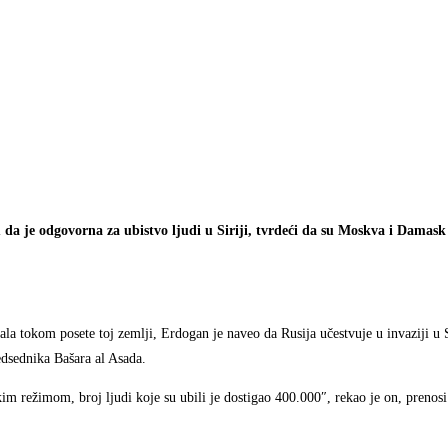
a je odgovorna za ubistvo ljudi u Siriji, tvrdeći da su Moskva i Damask
a tokom posete toj zemlji, Erdogan je naveo da Rusija učestvuje u invaziji u Si
dsednika Bašara al Asada.
kim režimom, broj ljudi koje su ubili je dostigao 400.000″, rekao je on, prenosi