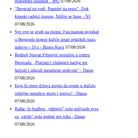
ekstremna opasnost - B92
07/08/2026
"Beograd na vodi, Pantelej na pruzi": Dok
kineski radnici kopaju, Nišlije se bune - N1
07/08/2026
Sve ovo se gradi na mostu: Fascinantan projekat
u Beogradu donosi kafiće iznad pešačkih staza,
galerije i 19 z - Biznis Kurir
07/08/2026
Reditelj Stevan Filipović pretučen u centru
Beograda: „Plaćenici vladajuće partije me
šutirali i udarali metalnom stolicom“ - Danas
07/08/2026
Koje bi mere država mogla da uvede u slučaju
ozbiljne nestašice struje i goriva? - Danas
07/08/2026
Radar: Iz budžeta „odletelo“ pola milijarde evra
za „rafale“ pola godine pre roka - Danas
07/08/2026