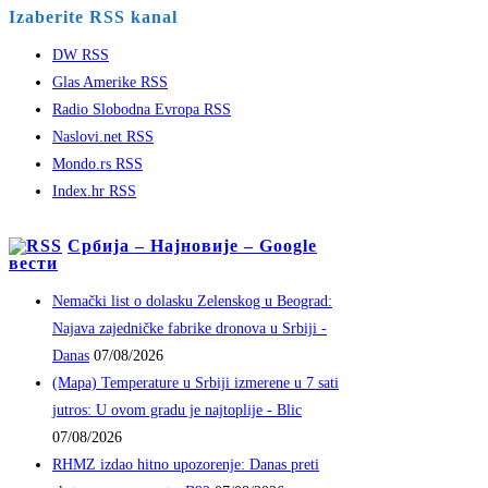
Izaberite RSS kanal
DW RSS
Glas Amerike RSS
Radio Slobodna Evropa RSS
Naslovi.net RSS
Mondo.rs RSS
Index.hr RSS
Србија – Најновије – Google
вести
Nemački list o dolasku Zelenskog u Beograd:
Najava zajedničke fabrike dronova u Srbiji -
Danas
07/08/2026
(Mapa) Temperature u Srbiji izmerene u 7 sati
jutros: U ovom gradu je najtoplije - Blic
07/08/2026
RHMZ izdao hitno upozorenje: Danas preti