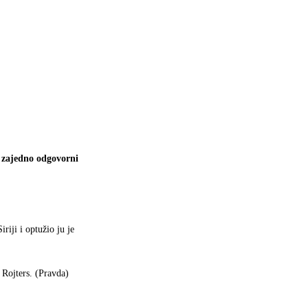
 zajedno odgovorni
riji i optužio ju je
 Rojters. (Pravda)