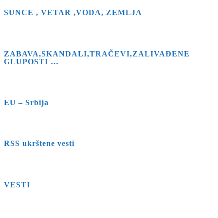
SUNCE , VETAR ,VODA, ZEMLJA
ZABAVA,SKANDALI,TRAČEVI,ZALIVAĐENE
GLUPOSTI …
EU – Srbija
RSS ukrštene vesti
VESTI