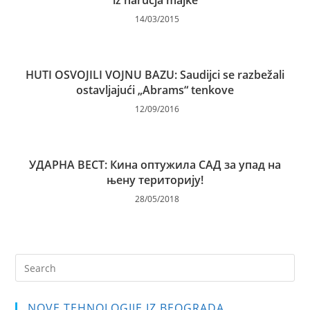
iz naručja majke
14/03/2015
HUTI OSVOJILI VOJNU BAZU: Saudijci se razbežali
ostavljajući „Abrams“ tenkove
12/09/2016
УДАРНА ВЕСТ: Кина оптужила САД за упад на
њену територију!
28/05/2018
Pre
Es
to
NOVE TEHNOLOGIJE IZ BEOGRADA