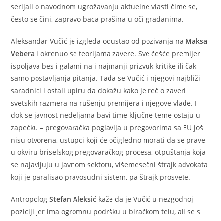
serijali o navodnom ugrožavanju aktuelne vlasti čime se,
često se čini, zapravo baca prašina u oči građanima.
Aleksandar Vučić je izgleda odustao od pozivanja na
Maksa
Vebera
i okrenuo se teorijama zavere. Sve češće premijer
ispoljava bes i galami na i najmanji prizvuk kritike ili čak
samo postavljanja pitanja. Tada se Vučić i njegovi najbliži
saradnici i ostali upiru da dokažu kako je reč o zaveri
svetskih razmera na rušenju premijera i njegove vlade. I
dok se javnost nedeljama bavi time ključne teme ostaju u
zapećku – pregovaračka poglavlja u pregovorima sa EU još
nisu otvorena, ustupci koji će očigledno morati da se prave
u okviru briselskog pregovaračkog procesa, otpuštanja koja
se najavljuju u javnom sektoru, višemesečni štrajk advokata
koji je paralisao pravosudni sistem, pa štrajk prosvete.
Antropolog
Stefan Aleksić
kaže da je Vučić u nezgodnoj
poziciji jer ima ogromnu podršku u biračkom telu, ali se s