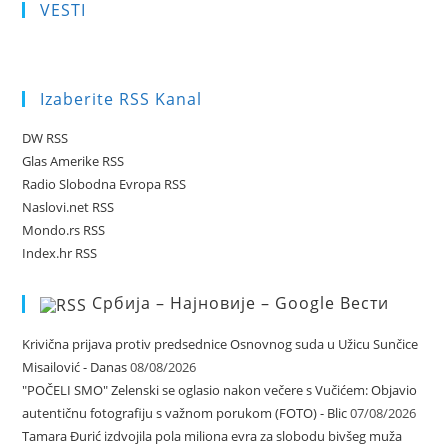
VESTI
Izaberite RSS Kanal
DW RSS
Glas Amerike RSS
Radio Slobodna Evropa RSS
Naslovi.net RSS
Mondo.rs RSS
Index.hr RSS
Србија – Најновије – Google Вести
Krivična prijava protiv predsednice Osnovnog suda u Užicu Sunčice
Misailović - Danas
08/08/2026
"POČELI SMO" Zelenski se oglasio nakon večere s Vučićem: Objavio
autentičnu fotografiju s važnom porukom (FOTO) - Blic
07/08/2026
Tamara Đurić izdvojila pola miliona evra za slobodu bivšeg muža