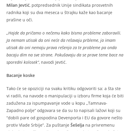
Milan Jevtić
, potpredsednik Unije sindikata prosvetnih
radnika koji su dva meseca u štrajku kaže kao bacanje
prašine u oči.
„Hajde da pričamo o nečemu kako bismo probleme zaboravili.
Ja nemam utisak da oni neće da rešavaju prbleme, ja imam
utisak da oni nemaju prava rešenja za te probleme pa onda
bacaju dim na sve strane. Pokušavaju da se prave teme bace na
sporedni kolosek“
, navodi Jevtić.
Bacanje koske
Tako će se opoziciji na svaku kritiku odgovoriti sa: a šta ste
vi radili, na navode o manipulaciji u izboru firme koja će biti
zadužena za ispumpavanje vode u kopu „Tamnava-
Zapadno polje“ odgovara se da su to napisali lažovi koji su
“dobili pare od gospodina Devenporta i EU da govore nešto
protiv Vlade Srbije”. Za puštanje
Šešelja
na privremenu