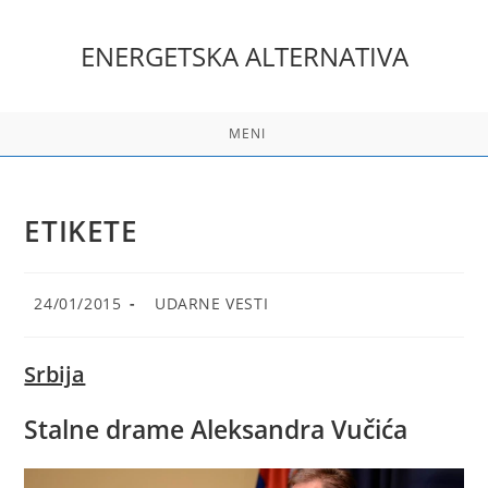
Skip
to
ENERGETSKA ALTERNATIVA
content
MENI
ETIKETE
Post
Post
24/01/2015
UDARNE VESTI
published:
category:
Srbija
Stalne drame Aleksandra Vučića