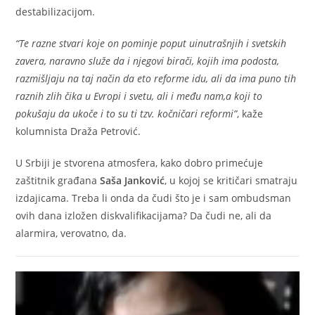
destabilizacijom.
“Te razne stvari koje on pominje poput uinutrašnjih i svetskih
zavera, naravno služe da i njegovi birači, kojih ima podosta,
razmišljaju na taj način da eto reforme idu, ali da ima puno tih
raznih zlih čika u Evropi i svetu, ali i među nam,a koji to
pokušaju da ukoče i to su ti tzv. kočničari reformi”
, kaže
kolumnista Draža Petrović.
U Srbiji je stvorena atmosfera, kako dobro primećuje
zaštitnik građana
Saša Janković
, u kojoj se kritičari smatraju
izdajicama. Treba li onda da čudi što je i sam ombudsman
ovih dana izložen diskvalifikacijama? Da čudi ne, ali da
alarmira, verovatno, da.