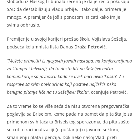
slobodu iz Haškog tribunala rečeno je da je reč o pokušaju
SAD da destabilizuju Vladu Srbije. I tako dalje, primera je
mnogo. A premijer će još s ponosom isticati kako im je
svima odbrusio.
Premijer je u svojoj karijeri prošao školu Vojislava Šešelja,
podseća kolumnista lista Danas
Draža Petrović
.
“Možete primetiti iz njegovih javnih nastupa, na konferencijama
za štampu i televiziji, da to dosta liči na Šešeljev način
komunikacije sa javnošću kada se uvek baci neka ‘koska’. A i
rasprave sa svim novinarima koji postave najčešće neko
benigno pitanje liče na tu Šešeljevu školu”
, ocenjuje Petrović.
Za to vreme ko se više seća da nisu otvorena pregovaračka
poglavlja sa Briselom, kome pada na pamet da pita šta je sa
primenom svih tačaka Briselskog sporazuma, da pita zašto
se ćuti o racionalizaciji (otpuštanju) u javnom sektoru,
smanjenju plata i penzija. Dok neko našoj Vladi preti