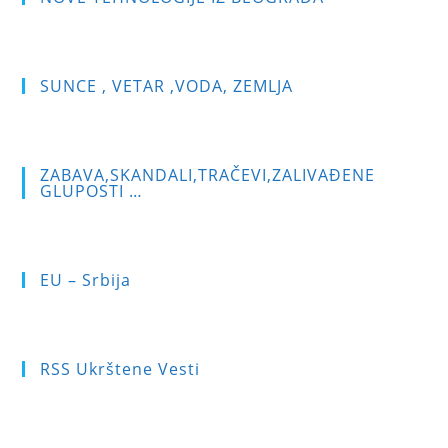
clo
the
sea
pan
SUNCE , VETAR ,VODA, ZEMLJA
ZABAVA,SKANDALI,TRAČEVI,ZALIVAĐENE
GLUPOSTI …
EU – Srbija
RSS Ukrštene Vesti