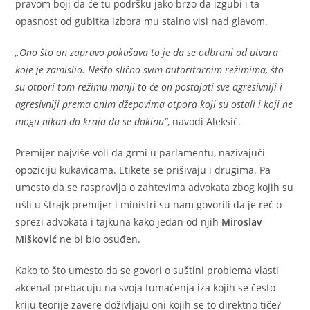
pravom boji da će tu podršku jako brzo da izgubi i ta
opasnost od gubitka izbora mu stalno visi nad glavom.
„Ono što on zapravo pokušava to je da se odbrani od utvara
koje je zamislio. Nešto slično svim autoritarnim režimima, što
su otpori tom režimu manji to će on postajati sve agresivniji i
agresivniji prema onim džepovima otpora koji su ostali i koji ne
mogu nikad do kraja da se dokinu“
, navodi Aleksić.
Premijer najviše voli da grmi u parlamentu, nazivajući
opoziciju kukavicama. Etikete se prišivaju i drugima. Pa
umesto da se raspravlja o zahtevima advokata zbog kojih su
ušli u štrajk premijer i ministri su nam govorili da je reč o
sprezi advokata i tajkuna kako jedan od njih
Miroslav
Mišković
ne bi bio osuđen.
Kako to što umesto da se govori o suštini problema vlasti
akcenat prebacuju na svoja tumačenja iza kojih se često
kriju teorije zavere doživljaju oni kojih se to direktno tiče?