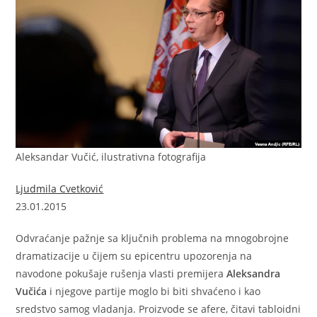
Aleksandar Vučić, ilustrativna fotografija
Ljudmila Cvetković
23.01.2015
O
dvraćanje pažnje sa ključnih problema na mnogobrojne
dramatizacije u čijem su epicentru upozorenja na
navodone pokušaje rušenja vlasti premijera
Aleksandra
Vučića
i njegove partije moglo bi biti shvaćeno i kao
sredstvo samog vladanja. Proizvode se afere, čitavi tabloidni