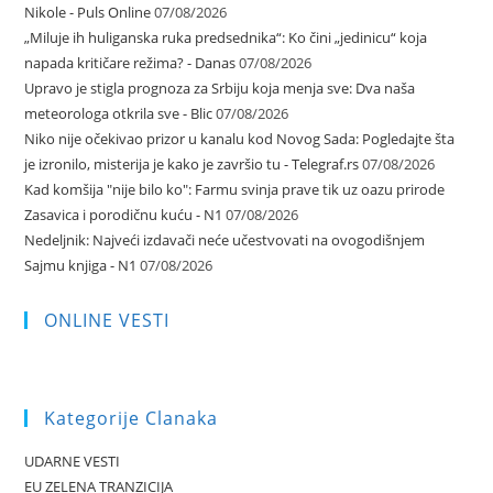
Nikole - Puls Online
07/08/2026
„Miluje ih huliganska ruka predsednika“: Ko čini „jedinicu“ koja
napada kritičare režima? - Danas
07/08/2026
Upravo je stigla prognoza za Srbiju koja menja sve: Dva naša
meteorologa otkrila sve - Blic
07/08/2026
Niko nije očekivao prizor u kanalu kod Novog Sada: Pogledajte šta
je izronilo, misterija je kako je završio tu - Telegraf.rs
07/08/2026
Kad komšija "nije bilo ko": Farmu svinja prave tik uz oazu prirode
Zasavica i porodičnu kuću - N1
07/08/2026
Nedeljnik: Najveći izdavači neće učestvovati na ovogodišnjem
Sajmu knjiga - N1
07/08/2026
ONLINE VESTI
Kategorije Clanaka
UDARNE VESTI
EU ZELENA TRANZICIJA