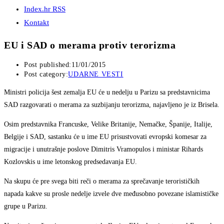
Index.hr RSS
Kontakt
EU i SAD o merama protiv terorizma
Post published:
11/01/2015
Post category:
UDARNE VESTI
Ministri policija šest zemalja EU će u nedelju u Parizu sa predstavnicima
SAD razgovarati o merama za suzbijanju terorizma, najavljeno je iz Brisela.
Osim predstavnika Francuske, Velike Britanije, Nemačke, Španije, Italije,
Belgije i SAD, sastanku će u ime EU prisustvovati evropski komesar za
migracije i unutrašnje poslove Dimitris Vramopulos i ministar Rihards
Kozlovskis u ime letonskog predsedavanja EU.
Na skupu će pre svega biti reči o merama za sprečavanje terorističkih
napada kakve su prosle nedelje izvele dve međusobno povezane islamističke
grupe u Parizu.