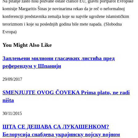
Na pitanje zašto nisu pozvane ostale članice EU, glavni portparol Evropske
komisije Margaritis Šinas je novinarima rekao da je reč o neformalnoj
konferenciji predstavnika zemalja koje su najviše ugrožene islamističkim
terorizmom i koje su poslednjih godina bile mete napada. (Slobodna
Evropa)
You Might Also Like
Заплењени милиони гласачких листића пред
референдум у Шпанији
29/09/2017
SMENJUJTE OVOG ČOVEKA Prima platu, ne radi
ništa
30/11/2015
ШТА СЕ ДЕШАВА СА ЛУКАШЕНКОМ?
Белорусија снабдева украјинску војску војном