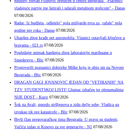
Reditelj Stevan Filipović pretučen u centru Beograda: „Plaćenici
vladajuće partije me šutirali i udarali metalnom stolicom“ - Danas
07/08/2026
Radar: Iz budžeta „odletelo“ pola milijarde evra za „rafale“ pola
godine pre roka - Danas
07/08/2026
Uhapšen zbog krađe pet automobila: Vlasnici ostavljali ključeve u
bravama - 021.rs
07/08/2026
Pogledajte snimak hapšenja zbog laboratorije marihuane u
Smederevu - Blic
07/08/2026
Progovorili poznanici doktorke Milke koju je ubio sin na Novom
Beogradu - Blic
07/08/2026
DRAGAN GAGI JOVANOVIĆ JEDAN OD "VETIRANIH" NA
TZV. STUDENTSKOJ LISTI! Glumac izbačen jer plenumašima
NIJE DOST - Kurir
07/08/2026
Šok na Avali, gnezdo stršljenova u zidu dečje sobe, Vladica ga
izvukao tik pre katastrofe - Blic
07/08/2026
Bivši član pregovaračkog tima Beograda: U pravu su studenti,
Vučiću izdao si Kosovo za sve generacije - N1
07/08/2026