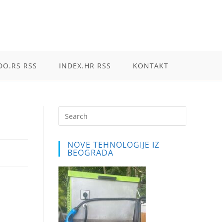
O.RS RSS
INDEX.HR RSS
KONTAKT
Press
Escape
to
NOVE TEHNOLOGIJE IZ
close
BEOGRADA
the
search
panel.