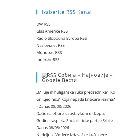
Izaberite RSS Kanal
DW RSS
Glas Amerike RSS
Radio Slobodna Evropa RSS
Naslovi.net RSS
Mondo.rs RSS
Index.hr RSS
Србија – Најновије –
Google Вести
„Miluje ih huliganska ruka predsednika“: Ko
čini „jedinicu“ koja napada kritičare režima?
- Danas
08/08/2026
Dačić na izbore sa ostavkom u džepu:
Godina raspleta Socijalističke partije Srbije -
Danas
08/08/2026
Nedeljnik: Vodeće izdavačke kuće neće