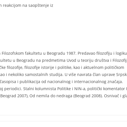
 reakcijom na saopštenje iz
 Filozofskom fakultetu u Beogradu 1987. Predavao filozofiju i logiku
kultetu u Beogradu na predmetima Uvod u teoriju društva i Filozofi
filozofije, filozofije istorije i politike, kao i aktuelnom političkom
kao i nekoliko samostalnih studija. U više navrata član uprave Srps
 časopisa i publikacija od nacionalnog i internacionalnog značaja.
periodici. Stalni kolumnista Politike i NIN-a, politički komentator 
e (Beograd 2007), Od nemila do nedraga (Beograd 2008). Osnivač i gl