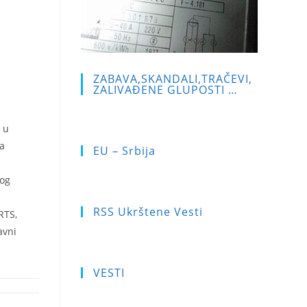
ZABAVA,SKANDALI,TRAČEVI,
ZALIVAĐENE GLUPOSTI …
 u
ja
EU – Srbija
kog
RSS Ukrštene Vesti
RTS,
avni
VESTI