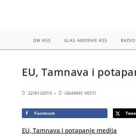
Skip
to
content
DW RSS
GLAS AMERIKE RSS
RADIO
EU, Tamnava i potapa
Post
Post
22/01/2015
UDARNE VESTI
published:
category:
Facebook
Twee
EU, Tamnava i potapanje medija