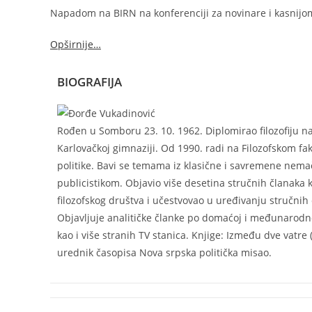
Napadom na BIRN na konferenciji za novinare i kasnijom
Opširnije…
BIOGRAFIJA
Rođen u Somboru 23. 10. 1962. Diplomirao filozofiju na
Karlovačkoj gimnaziji. Od 1990. radi na Filozofskom fa
politike. Bavi se temama iz klasične i savremene nemačke 
publicistikom. Objavio više desetina stručnih članaka 
filozofskog društva i učestvovao u uređivanju stručnih
Objavljuje analitičke članke po domaćoj i međunarodnoj 
kao i više stranih TV stanica. Knjige: Između dve vatr
urednik časopisa Nova srpska politička misao.