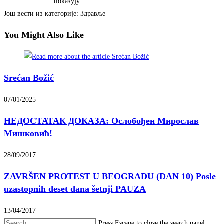
показују …
Још вести из категорије: Здравље
You Might Also Like
Srećan Božić
07/01/2025
НЕДОСТАТАК ДОКАЗА: Ослобођен Мирослав
Мишковић!
28/09/2017
ZAVRŠEN PROTEST U BEOGRADU (DAN 10) Posle
uzastopnih deset dana šetnji PAUZA
13/04/2017
Press Escape to close the search panel.