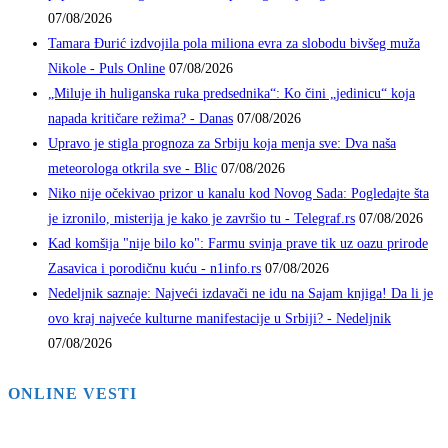
07/08/2026
Tamara Đurić izdvojila pola miliona evra za slobodu bivšeg muža
Nikole - Puls Online
07/08/2026
„Miluje ih huliganska ruka predsednika“: Ko čini „jedinicu“ koja
napada kritičare režima? - Danas
07/08/2026
Upravo je stigla prognoza za Srbiju koja menja sve: Dva naša
meteorologa otkrila sve - Blic
07/08/2026
Niko nije očekivao prizor u kanalu kod Novog Sada: Pogledajte šta
je izronilo, misterija je kako je završio tu - Telegraf.rs
07/08/2026
Kad komšija "nije bilo ko": Farmu svinja prave tik uz oazu prirode
Zasavica i porodičnu kuću - n1info.rs
07/08/2026
Nedeljnik saznaje: Najveći izdavači ne idu na Sajam knjiga! Da li je
ovo kraj najveće kulturne manifestacije u Srbiji? - Nedeljnik
07/08/2026
ONLINE VESTI