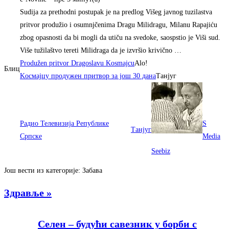
Sudija za prethodni postupak je na predlog Višeg javnog tuzilastva
pritvor produžio i osumnjčenima Dragu Milidragu, Milanu Rapajiću
zbog opasnosti da bi mogli da utiču na svedoke, saospstio je Viši sud.
Više tužilaštvo tereti Milidraga da je izvršio krivično …
Produžen pritvor Dragoslavu Kosmajcu
Alo!
Блиц
Kосмаjцу продужен притвор за jош 30 дана
Танјуг
Радио Телевизија Републике
S
Танјуг
Српске
Media
Seebiz
Још вести из категорије: Забава
Здравље »
Селен – будући савезник у борби с