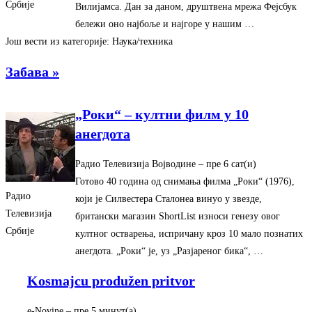
Србије
Вилијамса. Дан за даном, друштвена мрежа Фејсбук
бележи оно најбоље и најгоре у нашим …
Још вести из категорије: Наука/техника
Забава »
„Роки“ – култни филм у 10
анегдота
Радио Телевизија Војводине
– ‎пре 6 сат(и)‎
Готово 40 година од снимања филма „Роки“ (1976),
Радио
који је Силвестера Сталонеа винуо у звезде,
Телевизија
британски магазин ShortList износи генезу овог
Србије
култног остварења, испричану кроз 10 мало познатих
анегдота. „Роки“ је, уз „Разјареног бика“, …
Kosmajcu produžen pritvor
e-Novine
– ‎пре 5 минут(а)‎