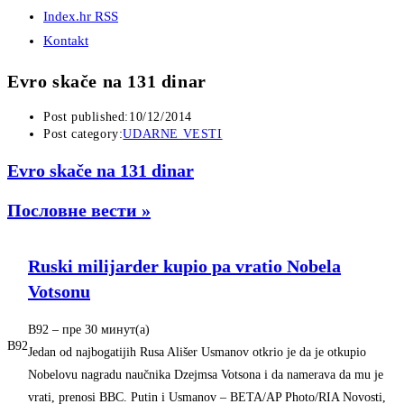
Index.hr RSS
Kontakt
Evro skače na 131 dinar
Post published:
10/12/2014
Post category:
UDARNE VESTI
Evro skače na 131 dinar
Пословне вести »
Ruski milijarder kupio pa vratio Nobela
Votsonu
B92
– ‎пре 30 минут(а)‎
B92
Jedan od najbogatijih Rusa Ališer Usmanov otkrio je da je otkupio
Nobelovu nagradu naučnika Dzejmsa Votsona i da namerava da mu je
vrati, prenosi BBC. Putin i Usmanov – BETA/AP Photo/RIA Novosti,