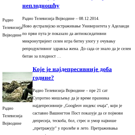
неплодношћу
Радио Телевизија Војводине
– ‎08.12.2014.‎
Радио
Ново аустралијско истраживање Универзитета у Аделаиди
Телевизија
по први пута је показало да антиоксидативни
Војводине
микронутријент селен игра битну улогу у очувању
репродуктивног здравља жена. До сада се знало да је селен
битан за плодност …
Које је најдепресивније доба
године?
Радио Телевизија Војводине
– ‎пре 21 сат‎
Супротно мишљењу да је време празника
најдепресивније „Googleov индекс очаја“, који је
Радио
саставио Вашингтон Пост показује да се појмови
Телевизија
депресија, тескоба, бол, стрес и умор највише
Војводине
„претражују“ у пролеће и лето. Претраживања