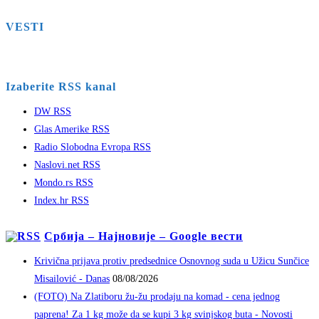
VESTI
Izaberite RSS kanal
DW RSS
Glas Amerike RSS
Radio Slobodna Evropa RSS
Naslovi.net RSS
Mondo.rs RSS
Index.hr RSS
Србија – Најновије – Google вести
Krivična prijava protiv predsednice Osnovnog suda u Užicu Sunčice
Misailović - Danas
08/08/2026
(FOTO) Na Zlatiboru žu-žu prodaju na komad - cena jednog
paprena! Za 1 kg može da se kupi 3 kg svinjskog buta - Novosti