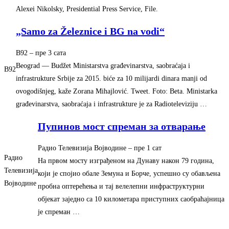
Alexei Nikolsky, Presidential Press Service, File.
„Samo za Železnice i BG na vodi“
B92
– ‎пре 3 сата‎
Beograd — Budžet Ministarstva građevinarstva, saobraćaja i
B92
infrastrukture Srbije za 2015. biće za 10 milijardi dinara manji od
ovogodišnjeg, kaže Zorana Mihajlović. Tweet. Foto: Beta. Ministarka
građevinarstva, saobraćaja i infrastrukture je za Radioteleviziju …
Пупинов мост спреман за отварање
Радио Телевизија Војводине
– ‎пре 1 сат‎
Радио
На првом мосту изграђеном на Дунаву након 79 година,
Телевизија
који је спојио обале Земуна и Борче, успешно су обављена
Војводине
пробна оптерећења и тај велелепни инфраструктурни
објекат заједно са 10 километара приступних саобраћајница
је спреман …