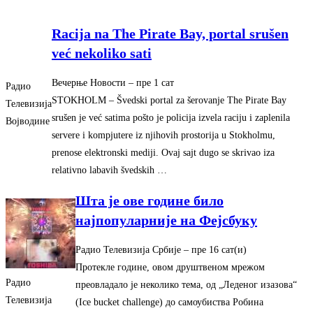
Racija na The Pirate Bay, portal srušen
već nekoliko sati
Вечерње Новости
– ‎пре 1 сат‎
Радио
STOKHOLM – Švedski portal za šerovanje The Pirate Bay
Телевизија
srušen je već satima pošto je policija izvela raciju i zaplenila
Војводине
servere i kompjutere iz njihovih prostorija u Stokholmu,
prenose elektronski mediji. Ovaj sajt dugo se skrivao iza
relativno labavih švedskih …
Шта је ове године било
најпопуларније на Фејсбуку
Радио Телевизија Србије
– ‎пре 16 сат(и)‎
Протекле године, овом друштвеном мрежом
Радио
преовладало је неколико тема, од „Леденог изазова“
Телевизија
(Ice bucket challenge) до самоубиства Робина