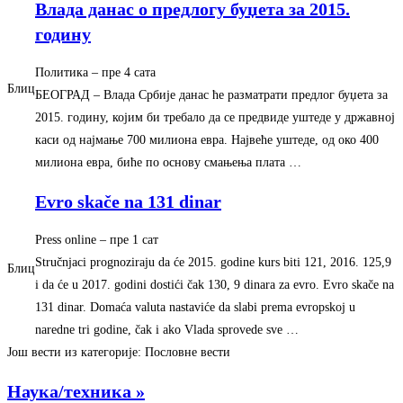
Влада данас о предлогу буџета за 2015.
годину
Политика
– ‎пре 4 сата‎
Блиц
БЕОГРАД – Влада Србије данас ће разматрати предлог буџета за
2015. годину, којим би требало да се предвиде уштеде у државној
каси од најмање 700 милиона евра. Највеће уштеде, од око 400
милиона евра, биће по основу смањења плата …
Evro skače na 131 dinar
Press online
– ‎пре 1 сат‎
Stručnjaci prognoziraju da će 2015. godine kurs biti 121, 2016. 125,9
Блиц
i da će u 2017. godini dostići čak 130, 9 dinara za evro. Evro skače na
131 dinar. Domaća valuta nastaviće da slabi prema evropskoj u
naredne tri godine, čak i ako Vlada sprovede sve …
Још вести из категорије: Пословне вести
Наука/техника »