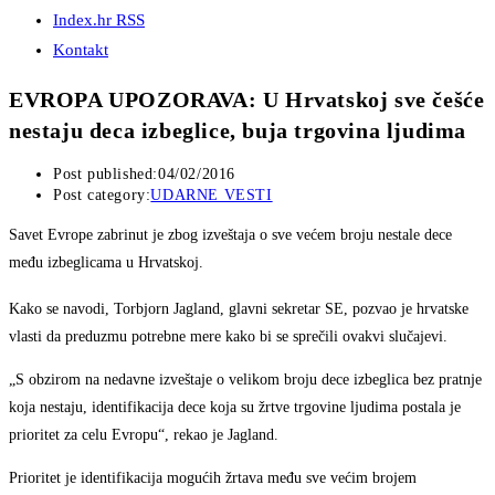
Index.hr RSS
Kontakt
EVROPA UPOZORAVA: U Hrvatskoj sve češće
nestaju deca izbeglice, buja trgovina ljudima
Post published:
04/02/2016
Post category:
UDARNE VESTI
Savet Evrope zabrinut je zbog izveštaja o sve većem broju nestale dece
među izbeglicama u Hrvatskoj.
Kako se navodi, Torbjorn Jagland, glavni sekretar SE, pozvao je hrvatske
vlasti da preduzmu potrebne mere kako bi se sprečili ovakvi slučajevi.
„S obzirom na nedavne izveštaje o velikom broju dece izbeglica bez pratnje
koja nestaju, identifikacija dece koja su žrtve trgovine ljudima postala je
prioritet za celu Evropu“, rekao je Jagland.
Prioritet je identifikacija mogućih žrtava među sve većim brojem