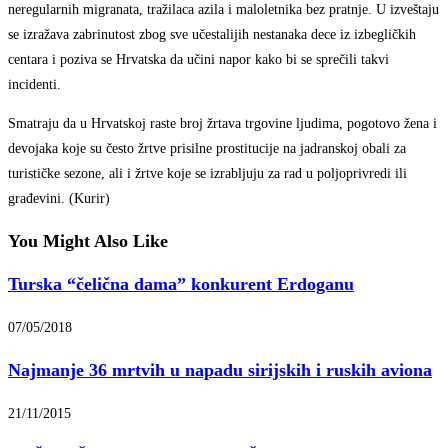
neregularnih migranata, tražilaca azila i maloletnika bez pratnje. U izveštaju
se izražava zabrinutost zbog sve učestalijih nestanaka dece iz izbegličkih
centara i poziva se Hrvatska da učini napor kako bi se sprečili takvi
incidenti.
Smatraju da u Hrvatskoj raste broj žrtava trgovine ljudima, pogotovo žena i
devojaka koje su često žrtve prisilne prostitucije na jadranskoj obali za
turističke sezone, ali i žrtve koje se izrabljuju za rad u poljoprivredi ili
građevini. (Kurir)
You Might Also Like
Turska “čelična dama” konkurent Erdoganu
07/05/2018
Najmanje 36 mrtvih u napadu sirijskih i ruskih aviona
21/11/2015