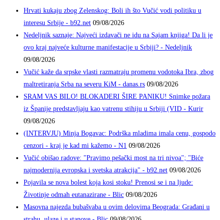
Hrvati kukaju zbog Zelenskog: Boli ih što Vučić vodi politiku u
interesu Srbije - b92.net
09/08/2026
Nedeljnik saznaje: Najveći izdavači ne idu na Sajam knjiga! Da li je
ovo kraj najveće kulturne manifestacije u Srbiji? - Nedeljnik
09/08/2026
Vučić kaže da srpske vlasti razmatraju promenu vodotoka Ibra, zbog
maltretiranja Srba na severu KiM - danas.rs
09/08/2026
SRAM VAS BILO! BLOKADERI ŠIRE PANIKU! Snimke požara
iz Španije predstavljaju kao vatrenu stihiju u Srbiji (VID - Kurir
09/08/2026
(INTERVJU) Minja Bogavac: Podrška mladima imala cenu, gospodo
cenzori - kraj je kad mi kažemo - N1
09/08/2026
Vučić obišao radove: "Pravimo pešački most na tri nivoa"; "Biće
najmodernija evropska i svetska atrakcija" - b92.net
09/08/2026
Pojavila se nova bolest koja kosi stoku! Prenosi se i na ljude:
Životinje odmah eutanazirane - Blic
09/08/2026
Masovna najezda bubašvaba u ovim delovima Beograda: Građani u
strahu, ulaze i u stanove - Blic
09/08/2026