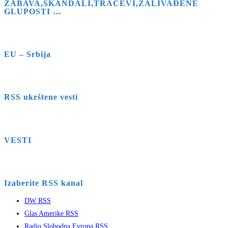
ZABAVA,SKANDALI,TRAČEVI,ZALIVAĐENE
GLUPOSTI …
EU – Srbija
RSS ukrštene vesti
VESTI
Izaberite RSS kanal
DW RSS
Glas Amerike RSS
Radio Slobodna Evropa RSS