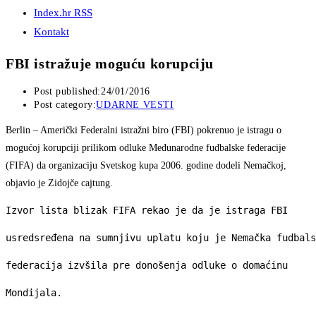
Index.hr RSS
Kontakt
FBI istražuje moguću korupciju
Post published:
24/01/2016
Post category:
UDARNE VESTI
Berlin
– Američki Federalni istražni biro (FBI) pokrenuo je istragu o
mogućoj korupciji prilikom odluke Međunarodne fudbalske federacije
(FIFA) da organizaciju Svetskog kupa 2006. godine dodeli Nemačkoj,
objavio je Zidojče cajtung.
Izvor lista blizak FIFA rekao je da je istraga FBI
usredsređena na sumnjivu uplatu koju je Nemačka fudbals
federacija izvšila pre donošenja odluke o domaćinu
Mondijala.