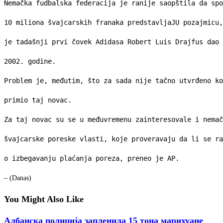
Nemačka fudbalska federacija je ranije saopštila da spo
10 miliona švajcarskih franaka predstavljaJU pozajmicu,
je tadašnji prvi čovek Adidasa Robert Luis Drajfus dao 
2002. godine.
Problem je, međutim, što za sada nije tačno utvrđeno ko
primio taj novac.
Za taj novac su se u međuvremenu zainteresovale i nemač
švajcarske poreske vlasti, koje proveravaju da li se ra
o izbegavanju plaćanja poreza, preneo je AP.
– (Danas)
You Might Also Like
Албанска полиција запленила 15 тона марихуане