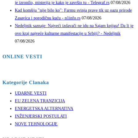
je izronilo, misterija je kako je završio tu - Telegraf.rs
07/08/2026
Kad komšija "nije bilo ko": Farmu svinja prave tik uz oazu prirode
Zasavica i porodičnu kuću - n1info.rs
07/08/2026
Nedeljnik saznaje: Najveći izdavači ne idu na Sajam knjiga! Da li je
ovo kraj najveće kulturne manifestacije u Srbiji? - Nedeljnik
07/08/2026
ONLINE VESTI
Kategorije Clanaka
UDARNE VESTI
EU ZELENA TRANZICIJA
ENERGETSKA ALTERNATIVA
INŽENJERSKI POSTULATI
NOVE TEHNOLOGIJE