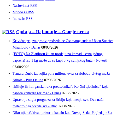
Naslovi.net RSS
Mondo.rs RSS
Index.hr RSS
Србија – Најновије – Google вести
Krivična prijava protiv predsednice Osnovnog suda u Užicu Sunčice
Misailović - Danas
08/08/2026
(FOTO) Na Zlatiboru žu-žu prodaju na komad - cena jednog
paprena! Za 1 kg može da se kupi 3 kg svinjskog buta - Novosti
07/08/2026
Tamara Đurić izdvojila pola miliona evra za slobodu bivšeg muža
Nikole - Puls Online
07/08/2026
„Miluje ih huliganska ruka predsednika“: Ko čini „jedinicu“ koja
napada kritičare režima? - Danas
07/08/2026
Upravo je stigla prognoza za Srbiju koja menja sve: Dva naša
meteorologa otkrila sve - Blic
07/08/2026
Niko nije očekivao prizor u kanalu kod Novog Sada: Pogledajte šta