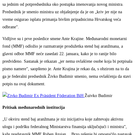
sa jednim od potpredsednika oko postupka imenovanja novog ministra.
Predsednik je smenio ministra uz objašnjenje da je on „kriv jer nije na
vreme osigurao isplatu primanja bivšim pripadnicima Hrvatskog veća
odbrane“.
Vidljive su i prve posledice smene Ante Krajine. Međunarodni monetarni
fond (MMF) odložio je razmatranje produžetka stend baj aranžmana, a
glavni odbor MMF neće zasedati 22. januara, kako je to ranije bilo
predviđeno. Sastanak je otkazan „jer nema ovlašćene osobe koja bi potpisala
pismo namere“, saopšteno je. Ante Krajina je rekao da, s obzirom na to da
ga je federalni predsednik Živko Budimir smenio, nema ovlašćenja da stavi
potpis na ovaj dokument.
Žuivko Budimir
Pritisak međunarodnih institucija
„U okviru stend baj aranžmana je niz inicijativa koje zahtevaju aktivnu
ulogu i podršku federalnog Ministarstva finansija uključujući i ministra“,
kaže predstavnik MMF Ruben Atojan. „ Brzo rešenje bi omogućilo nastavak