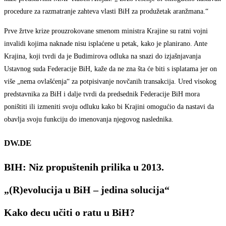
procedure za razmatranje zahteva vlasti BiH za produžetak aranžmana.“
Prve žrtve krize prouzrokovane smenom ministra Krajine su ratni vojni
invalidi kojima naknade nisu isplaćene u petak, kako je planirano. Ante
Krajina, koji tvrdi da je Budimirova odluka na snazi do izjašnjavanja
Ustavnog suda Federacije BiH, kaže da ne zna šta će biti s isplatama jer on
više „nema ovlašćenja“ za potpisivanje novčanih transakcija. Ured visokog
predstavnika za BiH i dalje tvrdi da predsednik Federacije BiH mora
poništiti ili izmeniti svoju odluku kako bi Krajini omogućio da nastavi da
obavlja svoju funkciju do imenovanja njegovog naslednika.
DW.DE
BIH: Niz propuštenih prilika u 2013.
„(R)evolucija u BiH – jedina solucija“
Kako decu učiti o ratu u BiH?