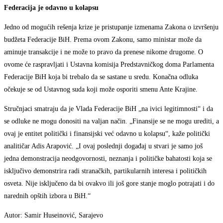
Federacija je odavno u kolapsu
Jedno od mogućih rešenja krize je pristupanje izmenama Zakona o izvršenju
budžeta Federacije BiH. Prema ovom Zakonu, samo ministar može da
aminuje transakcije i ne može to pravo da prenese nikome drugome. O
ovome će raspravljati i Ustavna komisija Predstavničkog doma Parlamenta
Federacije BiH koja bi trebalo da se sastane u sredu. Konačna odluka
očekuje se od Ustavnog suda koji može osporiti smenu Ante Krajine.
Stručnjaci smatraju da je Vlada Federacije BiH „na ivici legitimnosti“ i da
se odluke ne mogu donositi na valjan način. „Finansije se ne mogu urediti, a
ovaj je entitet politički i finansijski već odavno u kolapsu“, kaže politički
analitičar Adis Arapović. „I ovaj poslednji događaj u stvari je samo još
jedna demonstracija neodgovornosti, neznanja i političke bahatosti koja se
isključivo demonstrira radi stranačkih, partikularnih interesa i političkih
osveta. Nije isključeno da bi ovakvo ili još gore stanje moglo potrajati i do
narednih opštih izbora u BiH.“
Autor: Samir Huseinović, Sarajevo