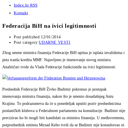
Index.hr RSS
Kontakt
Federacija BiH na ivici legitimnosti
Post published:
12/01/2014
Post category:
UDARNE VESTI
Zbog smene ministra finansija Federacije BiH upitna je isplata invalidnina i
peta tranša kredita MMF. Najavljeno je imenovanje novog ministra.
Analitičari tvrde da Vlada Federacije funkcioniše na ivici legitimnosti.
Predsednik Federacije BiH Živko Budimir pokrenuo je postupak
imenovanja ministra finansija, nakon što je smenio dosadašnjeg Antu
Krajinu. To podrazumeva da će u ponedeljak uputiti poziv predsednicima
poslaničkih klubova u Federalnom parlamentu na konsultacije. Budimir nije
precizirao ko bi mogli biti kandidati za ministra finansija. U međuvremenu,
potpredsednik entiteta Mirsad Kebo tvrdi da se Budimir nije konsultovao ni