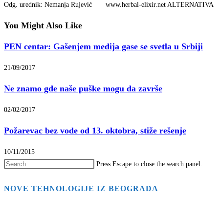
Odg. urednik: Nemanja Rujević www.herbal-elixir.net ALTERNATIVA
You Might Also Like
PEN centar: Gašenjem medija gase se svetla u Srbiji
21/09/2017
Ne znamo gde naše puške mogu da završe
02/02/2017
Požarevac bez vode od 13. oktobra, stiže rešenje
10/11/2015
Press Escape to close the search panel.
NOVE TEHNOLOGIJE IZ BEOGRADA