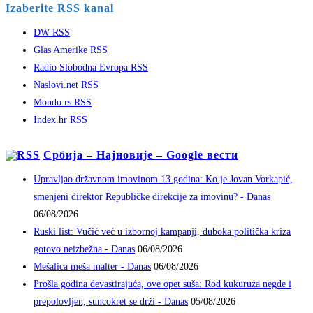
Izaberite RSS kanal
DW RSS
Glas Amerike RSS
Radio Slobodna Evropa RSS
Naslovi.net RSS
Mondo.rs RSS
Index.hr RSS
Србија – Најновије – Google вести
Upravljao državnom imovinom 13 godina: Ko je Jovan Vorkapić,
smenjeni direktor Republičke direkcije za imovinu? - Danas
06/08/2026
Ruski list: Vučić već u izbornoj kampanji, duboka politička kriza
gotovo neizbežna - Danas
06/08/2026
Mešalica meša malter - Danas
06/08/2026
Prošla godina devastirajuća, ove opet suša: Rod kukuruza negde i
prepolovljen, suncokret se drži - Danas
05/08/2026