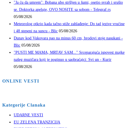
"Ja ću da umrem": Bobana ubo stršljen u šumi, osetio svrab i srušio
se. Doktorka apeluje, OVO NOSITE sa sobom - Telegraf.rs
05/08/2026
Meteorolog otkrio kada tačno stiže zahlađenje: Do tad jezive vrućine
i 48 stepeni na suncu - Blic
05/08/2026
Dunav kod Vukovara pao na minus 60 cm, brodovi stoje nasukani -
Blic
05/08/2026
"PUSTI ME MAMA, MRTAV SAM..." Srceparajuća ispovest majke
našeg muzičara koji je poginuo u saobraćajci: Svi un - Kurir
05/08/2026
ONLINE VESTI
Kategorije Clanaka
UDARNE VESTI
EU ZELENA TRANZICIJA