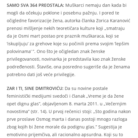
SAMO SVA 364 PREOSTALA:
Muškarci nemaju dan kada bi
mogli da očekuju poklone i posebnu pažnju. I pored te
očigledne favorizacije žena, autorka članka Zorica Karanović
prenosi mišljenje nekih teoretičara kulture koji „smatraju
da je Osmi mart postao pre praznik muškaraca, koji se
’iskupljuju’ za grehove koje su počinili prema svojim ’lepšim
polovinama’ ”. Ono što je očigledan znak ženske
privilegovanosti, novinarka je predstavila kao znak ženske
podređenosti. Štaviše, ona posredno sugeriše da je ženama
potrebno dati još veće privilegije.
ZAR I TI, SINE DMITROVIĆU:
Da su novine postale
feministički medijumi svedoči i članak „Vreme je da žene
opet dignu glas”, objavljenom 8. marta 2011. u „Večernjim
novostima” (str. 14). U prvoj rečenici stoji: „Sto godina nakon
prve proslave Osmog marta i danas postoji mnogo razloga
zbog kojih bi žene morale da podignu glas.” Sugestija je
emotivino prijemčiva, ali racionalno apsurdna. Koji su to