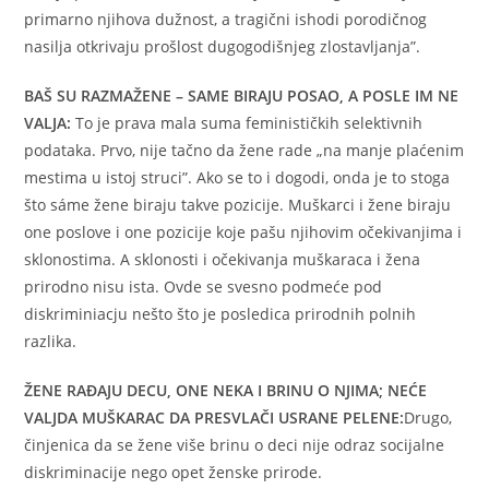
primarno njihova dužnost, a tragični ishodi porodičnog
nasilja otkrivaju prošlost dugogodišnjeg zlostavljanja”.
BAŠ SU RAZMAŽENE – SAME BIRAJU POSAO, A POSLE IM NE
VALJA:
To je prava mala suma feminističkih selektivnih
podataka. Prvo, nije tačno da žene rade „na manje plaćenim
mestima u istoj struci”. Ako se to i dogodi, onda je to stoga
što sáme žene biraju takve pozicije. Muškarci i žene biraju
one poslove i one pozicije koje pašu njihovim očekivanjima i
sklonostima. A sklonosti i očekivanja muškaraca i žena
prirodno nisu ista. Ovde se svesno podmeće pod
diskriminiacju nešto što je posledica prirodnih polnih
razlika.
ŽENE RAĐAJU DECU, ONE NEKA I BRINU O NJIMA; NEĆE
VALJDA MUŠKARAC DA PRESVLAČI USRANE PELENE:
Drugo,
činjenica da se žene više brinu o deci nije odraz socijalne
diskriminacije nego opet ženske prirode.