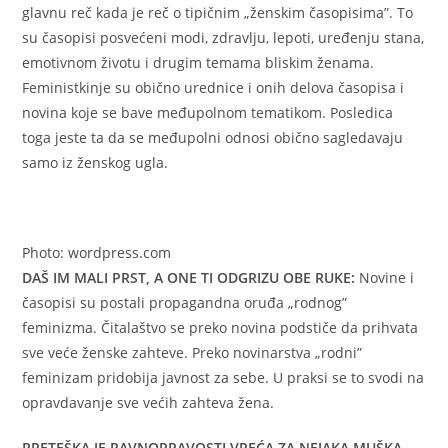
glavnu reč kada je reč o tipičnim „ženskim časopisima”. To
su časopisi posvećeni modi, zdravlju, lepoti, uređenju stana,
emotivnom životu i drugim temama bliskim ženama.
Feministkinje su obično urednice i onih delova časopisa i
novina koje se bave međupolnom tematikom. Posledica
toga jeste ta da se međupolni odnosi obično sagledavaju
samo iz ženskog ugla.
Photo: wordpress.com
DAŠ IM MALI PRST, A ONE TI ODGRIZU OBE RUKE:
Novine i
časopisi su postali propagandna oruđa „rodnog”
feminizma. Čitalaštvo se preko novina podstiče da prihvata
sve veće ženske zahteve. Preko novinarstva „rodni”
feminizam pridobija javnost za sebe. U praksi se to svodi na
opravdavanje sve većih zahteva žena.
PRETEŠKA JE RAVNOPRAVOSTI VREĆA ZA NEJAKA MUŠKA