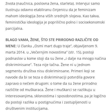
života (naučnica, poslovna žena, starleta). Intervjui samo
ilustruju odavno etabliranu činjenicu da je feminizam
mahom ideologija žena viših srednjih slojeva. Kao takva,
feministička ideologija je poprilično polno i socioekonomski
parcijalna.
BLAGO VAMA, ŽENE, ŠTO STE PRIRODNO RAZLIČITE OD
MENE:
U članku „Osmi mart dugo traje”, objavljenom 9.
marta 2014. u „Večernjim novostima” (str. 15), postoji
podnaslov u kome stoji da su žene „i dalje na mnogo načina
diskriminisane”. Teza nije tačna. Žene ni u jednom
segmentu društva nisu diskriminsane. Primeri koji se
navode da bi se teza o diskriminaciji potvrdila govore
zapravo o nečem drugom: o tome da su žene prirodno
različite od muškaraca. Žene i muškarci se razlikuju u
interesovanjima, sklonostima i sposobnostima, pa je logično
da postoji razlika u postignućima i zastupljenosti u
društvenim institucijama.