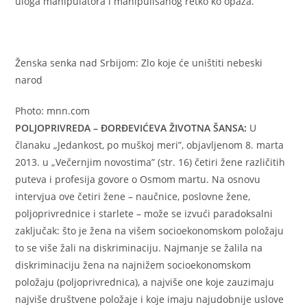
uloga manipulatora i manipulisanog retko ko opaža.
Ženska senka nad Srbijom: Zlo koje će uništiti nebeski
narod
Photo: mnn.com
POLJOPRIVREDA – ĐORĐEVIĆEVA ŽIVOTNA ŠANSA:
U
članaku „Jedankost, po muškoj meri”, objavljenom 8. marta
2013. u „Večernjim novostima” (str. 16) četiri žene različitih
puteva i profesija govore o Osmom martu. Na osnovu
intervjua ove četiri žene – naučnice, poslovne žene,
poljoprivrednice i starlete – može se izvući paradoksalni
zaključak: što je žena na višem socioekonomskom položaju
to se više žali na diskriminaciju. Najmanje se žalila na
diskriminaciju žena na najnižem socioekonomskom
položaju (poljoprivrednica), a najviše one koje zauzimaju
najviše društvene položaje i koje imaju najudobnije uslove