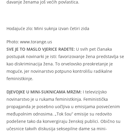
davanje ženama još većih povlastica.
Hodajuće zlo: Mini suknja izvan četiri zida
Photo: www.torange.us
SVE JE TO MASLO VJERICE RADETE:
U svih pet članaka
postupak novinarki je isti: favorizovanje žena predstavlja se
kao diskriminacija žena. To orvelovsko preokretanje je
moguće, jer novinarstvo potpuno kontrolišu radikalne
feministkinje.
DJEVOJKE U MINI-SUKNICAMA MRZIM:
I televizijsko
novinarstvo je u rukama feministkinja. Feministička
propaganda je posebno uočljiva u emisijama posvećenim
međupolnim odnosima. „Tok šou” emisije su redovito
podešene tako da konvergiraju ženskoj publici. Obično su
učesnice takvih diskusija seksepilne dame sa mini-