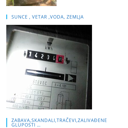
SUNCE , VETAR ,VODA, ZEMLJA
ZABAVA,SKANDALI,TRAČEVI,ZALIVAĐENE
GLUPOSTI …