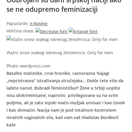
se ne odupremo feminizaciji
Papučarile:
e-Novine
Veličina slova:
Vlažni snovi svakog iskrenog ženomrsca: Only for men
Photo: wordpress.com
Batalite statistike, crne hronike, raznorazna ‘bajagi
„nepristrasna“ istraživanja stručnjaka… Dokle ćete više da
lažete narod, đubradi feministička?! Žene u Srbiji uopšte
nisu diskriminisane; naprotiv, privilegovane su na svim
poljima, ali je zato srpski mačo-mužjak urnisan i kao čovek
i kao domaćin. Nacija nam je pod totalnom kontrolom
mračnih vaginalnih sila, kad vam vaš Vladislav Đorđević
kaže