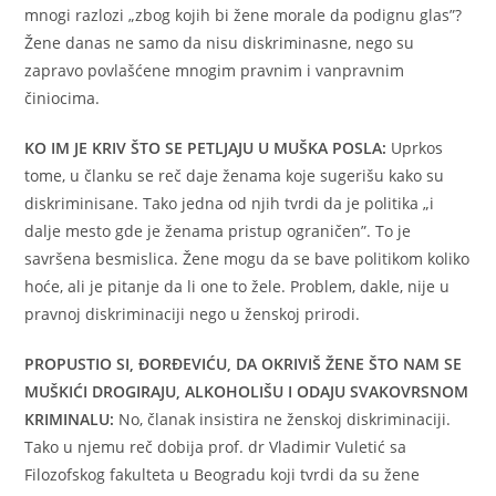
mnogi razlozi „zbog kojih bi žene morale da podignu glas”?
Žene danas ne samo da nisu diskriminasne, nego su
zapravo povlašćene mnogim pravnim i vanpravnim
činiocima.
KO IM JE KRIV ŠTO SE PETLJAJU U MUŠKA POSLA:
Uprkos
tome, u članku se reč daje ženama koje sugerišu kako su
diskriminisane. Tako jedna od njih tvrdi da je politika „i
dalje mesto gde je ženama pristup ograničen”. To je
savršena besmislica. Žene mogu da se bave politikom koliko
hoće, ali je pitanje da li one to žele. Problem, dakle, nije u
pravnoj diskriminaciji nego u ženskoj prirodi.
PROPUSTIO SI, ĐORĐEVIĆU, DA OKRIVIŠ ŽENE ŠTO NAM SE
MUŠKIĆI DROGIRAJU, ALKOHOLIŠU I ODAJU SVAKOVRSNOM
KRIMINALU:
No, članak insistira ne ženskoj diskriminaciji.
Tako u njemu reč dobija prof. dr Vladimir Vuletić sa
Filozofskog fakulteta u Beogradu koji tvrdi da su žene