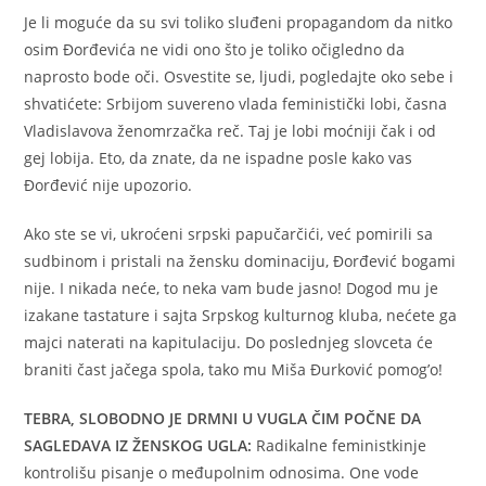
Je li moguće da su svi toliko sluđeni propagandom da nitko
osim Đorđevića ne vidi ono što je toliko očigledno da
naprosto bode oči. Osvestite se, ljudi, pogledajte oko sebe i
shvatićete: Srbijom suvereno vlada feministički lobi, časna
Vladislavova ženomrzačka reč. Taj je lobi moćniji čak i od
gej lobija. Eto, da znate, da ne ispadne posle kako vas
Đorđević nije upozorio.
Ako ste se vi, ukroćeni srpski papučarčići, već pomirili sa
sudbinom i pristali na žensku dominaciju, Đorđević bogami
nije. I nikada neće, to neka vam bude jasno! Dogod mu je
izakane tastature i sajta Srpskog kulturnog kluba, nećete ga
majci naterati na kapitulaciju. Do poslednjeg slovceta će
braniti čast jačega spola, tako mu Miša Đurković pomog’o!
TEBRA, SLOBODNO JE DRMNI U VUGLA ČIM POČNE DA
SAGLEDAVA IZ ŽENSKOG UGLA:
Radikalne feministkinje
kontrolišu pisanje o međupolnim odnosima. One vode