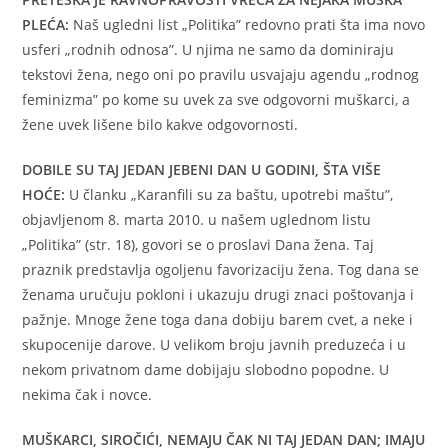
PLEĆA:
Naš ugledni list „Politika” redovno prati šta ima novo
usferi „rodnih odnosa”. U njima ne samo da dominiraju
tekstovi žena, nego oni po pravilu usvajaju agendu „rodnog
feminizma” po kome su uvek za sve odgovorni muškarci, a
žene uvek lišene bilo kakve odgovornosti.
DOBILE SU TAJ JEDAN JEBENI DAN U GODINI, ŠTA VIŠE
HOĆE:
U članku „Karanfili su za baštu, upotrebi maštu”,
objavljenom 8. marta 2010. u našem uglednom listu
„Politika” (str. 18), govori se o proslavi Dana žena. Taj
praznik predstavlja ogoljenu favorizaciju žena. Tog dana se
ženama uručuju pokloni i ukazuju drugi znaci poštovanja i
pažnje. Mnoge žene toga dana dobiju barem cvet, a neke i
skupocenije darove. U velikom broju javnih preduzeća i u
nekom privatnom dame dobijaju slobodno popodne. U
nekima čak i novce.
MUŠKARCI, SIROČIĆI, NEMAJU ČAK NI TAJ JEDAN DAN; IMAJU