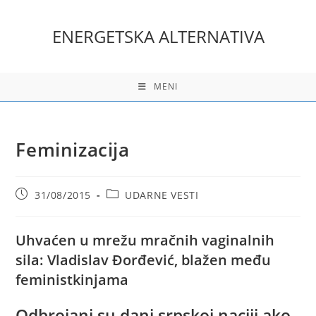
Skip
to
ENERGETSKA ALTERNATIVA
content
MENI
Feminizacija
Post
Post
31/08/2015
UDARNE VESTI
published:
category:
Uhvaćen u mrežu mračnih vaginalnih
sila: Vladislav Đorđević, blažen među
feministkinjama
Odbrojani su dani srpskoj naciji ako