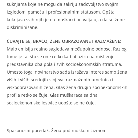
suknjama koje ne mogu da sakriju zadovoljstvo svojim
izgledom, pameću i profesionalnim statusom. Opšta
kuknjava svih njih je da muškarci ne valjaju, a da su žene
diskriminisane.
ČUVAJTE SE, BRAĆO, ŽENE OBRAZOVANE I RAZMAŽENE:
Malo emisija realno sagledava međupolne odnose. Razlog
tome je taj što se one retko kad obaziru na mišljenje
predstavnika oba pola i svih socioekonomskih stratuma.
Umesto toga, novinarstvo sada izražava interes samo žena
viših i viših srednjih slojeva: razmaženih umetnica i
viskoobrazovanih žena. Glas žena drugih socioekonomskih
profila retko se čuje. Glas muškaraca sa dna
socioekonomske lestvice uopšte se ne čuje.
Spasonosni poredak: Žena pod muškom čizmom