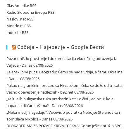
Glas Amerike RSS
Radio Slobodna Evropa RSS
Naslovi.net RSS
Mondo.rs RSS
Index.hr RSS
Србија – Најновије – Google Вести
Požar uništio prostorije i dokumentaciju ekološkog udruženja iz
Valjeva - Danas
08/08/2026
Zelenski prvi put u Beogradu: Čemu se nada Srbija, a čemu Ukrajina
- Danas
08/08/2026
Pakao na graničnim prelazu sa Hrvatskom, čeka se duže od tri sata:
Važno obaveštenje nadležnih - b92.net
08/08/2026
„Miluje ih huliganska ruka predsednika“: Ko čini „jedinicu“ koja
napada kritičare režima? - Danas
08/08/2026
„Neka mediji nagađaju“: Vučević o povratku Nebojše Stefanovića i
Tomislava Nikolića - Danas
08/08/2026
BLOKADERIMA ZA POŽARE KRIVA - CRKVA! Goran Ješić optužio SPC: