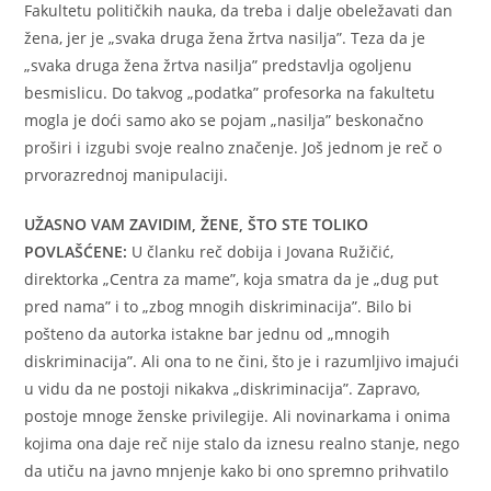
Fakultetu političkih nauka, da treba i dalje obeležavati dan
žena, jer je „svaka druga žena žrtva nasilja”. Teza da je
„svaka druga žena žrtva nasilja” predstavlja ogoljenu
besmislicu. Do takvog „podatka” profesorka na fakultetu
mogla je doći samo ako se pojam „nasilja” beskonačno
proširi i izgubi svoje realno značenje. Još jednom je reč o
prvorazrednoj manipulaciji.
UŽASNO VAM ZAVIDIM, ŽENE, ŠTO STE TOLIKO
POVLAŠĆENE:
U članku reč dobija i Jovana Ružičić,
direktorka „Centra za mame”, koja smatra da je „dug put
pred nama” i to „zbog mnogih diskriminacija”. Bilo bi
pošteno da autorka istakne bar jednu od „mnogih
diskriminacija”. Ali ona to ne čini, što je i razumljivo imajući
u vidu da ne postoji nikakva „diskriminacija”. Zapravo,
postoje mnoge ženske privilegije. Ali novinarkama i onima
kojima ona daje reč nije stalo da iznesu realno stanje, nego
da utiču na javno mnjenje kako bi ono spremno prihvatilo