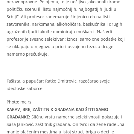
neravnopravne. Po njemu, to je uočljivo „ako analiziramo
političku scenu ili listu najmoćnijih, najbogatijih ljudi u
Srbiji”. Ali profesor zanemaruje činjenicu da na listi
zatvorenika, narkomana, alkoholičara, beskućnika i drugih
ugroženih ljudi takođe dominiraju muškarci. Naš vrli
profesor je svesno selektivan: iznosi samo one podatke koji
se uklapaju u njegovu a priori usvojenu tezu, a druge
namerno prećutkuje.
Fašista, a papučar: Ratko Dmitrovic, razočarao svoje
ideološke saborce
Photo: mc.rs
KAKAV, BRE, ZAŠTITNIK GRAĐANA KAD ŠTITI SAMO
GRAĐANKE:
Sličnu vrstu namerne selektivnosti pokazuje i
Saša Janković, zaštitnik građana. On tvrdi da žene rade „na
manje plaćenim mestima u istoj struci, briga o deci je