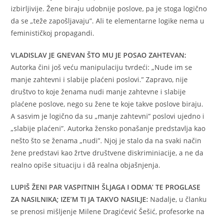
izbirljivije. Žene biraju udobnije poslove, pa je stoga logično
da se „teže zapošljavaju”. Ali te elementarne logike nema u
feminističkoj propagandi.
VLADISLAV JE GNEVAN ŠTO MU JE POSAO ZAHTEVAN:
Autorka čini još veću manipulaciju tvrdeći: „Nude im se
manje zahtevni i slabije plaćeni poslovi.” Zapravo, nije
društvo to koje ženama nudi manje zahtevne i slabije
plaćene poslove, nego su žene te koje takve poslove biraju.
A sasvim je logično da su „manje zahtevni” poslovi ujedno i
„slabije plaćeni”. Autorka žensko ponašanje predstavlja kao
nešto što se ženama „nudi”. Njoj je stalo da na svaki način
žene predstavi kao žrtve društvene diskriminiacije, a ne da
realno opiše situaciju i dâ realna objašnjenja.
LUPIŠ ŽENI PAR VASPITNIH ŠLJAGA I ODMA’ TE PROGLASE
ZA NASILNIKA; IZE’M TI JA TAKVO NASILJE:
Nadalje, u članku
se prenosi mišljenje Milene Dragićević Šešić, profesorke na