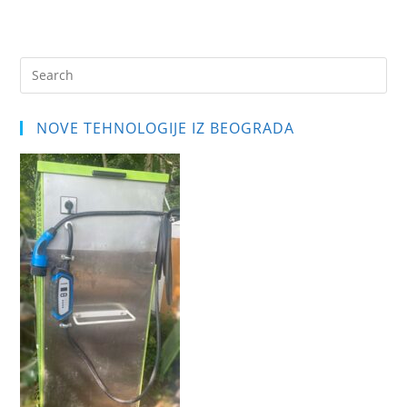
Pre
Es
to
NOVE TEHNOLOGIJE IZ BEOGRADA
clo
the
sea
pan