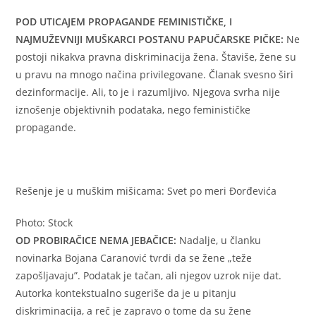
POD UTICAJEM PROPAGANDE FEMINISTIČKE, I
NAJMUŽEVNIJI MUŠKARCI POSTANU PAPUČARSKE PIČKE:
Ne
postoji nikakva pravna diskriminacija žena. Štaviše, žene su
u pravu na mnogo načina privilegovane. Članak svesno širi
dezinformacije. Ali, to je i razumljivo. Njegova svrha nije
iznošenje objektivnih podataka, nego feminističke
propagande.
Rešenje je u muškim mišicama: Svet po meri Đorđevića
Photo: Stock
OD PROBIRAČICE NEMA JEBAČICE:
Nadalje, u članku
novinarka Bojana Caranović tvrdi da se žene „teže
zapošljavaju”. Podatak je tačan, ali njegov uzrok nije dat.
Autorka kontekstualno sugeriše da je u pitanju
diskriminacija, a reč je zapravo o tome da su žene