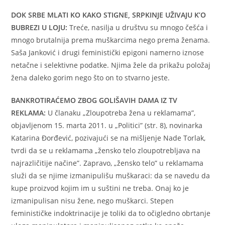
DOK SRBE MLATI KO KAKO STIGNE, SRPKINJE UŽIVAJU K’O
BUBREZI U LOJU:
Treće, nasilja u društvu su mnogo češća i
mnogo brutalnija prema muškarcima nego prema ženama.
Saša Janković i drugi feministički epigoni namerno iznose
netačne i selektivne podatke. Njima žele da prikažu položaj
žena daleko gorim nego što on to stvarno jeste.
BANKROTIRAĆEMO ZBOG GOLIŠAVIH DAMA IZ TV
REKLAMA:
U članaku „Zloupotreba žena u reklamama”,
objavljenom 15. marta 2011. u „Politici” (str. 8), novinarka
Katarina Đorđević, pozivajući se na mišljenje Nade Torlak,
tvrdi da se u reklamama „žensko telo zloupotrebljava na
najrazličitije načine”. Zapravo, „žensko telo” u reklamama
služi da se njime izmanipulišu muškaraci: da se navedu da
kupe proizvod kojim im u suštini ne treba. Onaj ko je
izmanipulisan nisu žene, nego muškarci. Stepen
feminističke indoktrinacije je toliki da to očigledno obrtanje