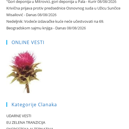
"Gori deponija u Mitrovici, gori deponija u Pala - Kurir
08/08/2026
Krivična prijava protiv predsednice Osnovnog suda u Užicu Sunčice
Misailović - Danas
08/08/2026
Nedeljnik: Vodeće izdavačke kuće neće učestvovati na 69.
Beogradskom sajmu knjiga - Danas
08/08/2026
ONLINE VESTI
Kategorije Clanaka
UDARNE VESTI
EU ZELENA TRANZICIJA