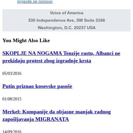
prijavite se ponovo
Voice of America
330 Independence Ave, SW Suite 3166
Washington, D.C. 20237 USA
You Might Also Like
SKOPLJE NA NOGAMA Tenzije rastu, Albanci ne
prekidaju protest zbog izgradnje krsta
05/03/2016
Putin priznao kosovske pasoše
01/08/2015
Merkel: Kompanije da objasne manjak radnog
zapošljavanja MIGRANATA
14/09/2016