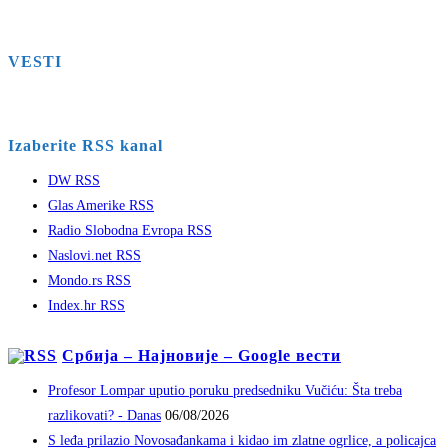
VESTI
Izaberite RSS kanal
DW RSS
Glas Amerike RSS
Radio Slobodna Evropa RSS
Naslovi.net RSS
Mondo.rs RSS
Index.hr RSS
Србија – Најновије – Google вести
Profesor Lompar uputio poruku predsedniku Vučiću: Šta treba
razlikovati? - Danas
06/08/2026
S leđa prilazio Novosađankama i kidao im zlatne ogrlice, a policajca