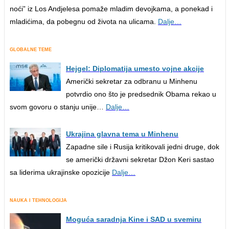
noći” iz Los Andjelesa pomaže mladim devojkama, a ponekad i
mladićima, da pobegnu od života na ulicama.
Dalje…
GLOBALNE TEME
Hejgel: Diplomatija umesto vojne akcije
Američki sekretar za odbranu u Minhenu
potvrdio ono što je predsednik Obama rekao u
svom govoru o stanju unije…
Dalje…
Ukrajina glavna tema u Minhenu
Zapadne sile i Rusija kritikovali jedni druge, dok
se američki državni sekretar Džon Keri sastao
sa liderima ukrajinske opozicije
Dalje…
NAUKA I TEHNOLOGIJA
Moguća saradnja Kine i SAD u svemiru