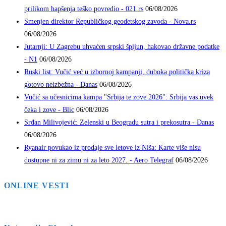
prilikom hapšenja teško povredio - 021.rs
06/08/2026
Smenjen direktor Republičkog geodetskog zavoda - Nova.rs
06/08/2026
Jutarnji: U Zagrebu uhvaćen srpski špijun, hakovao državne podatke
- N1
06/08/2026
Ruski list: Vučić već u izbornoj kampanji, duboka politička kriza
gotovo neizbežna - Danas
06/08/2026
Vučić sa učesnicima kampa "Srbija te zove 2026": Srbija vas uvek
čeka i zove - Blic
06/08/2026
Srđan Milivojević: Zelenski u Beogradu sutra i prekosutra - Danas
06/08/2026
Ryanair povukao iz prodaje sve letove iz Niša: Karte više nisu
dostupne ni za zimu ni za leto 2027. - Aero Telegraf
06/08/2026
ONLINE VESTI