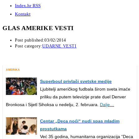
Index.hr RSS
Kontakt
GLAS AMERIKE VESTI
Post published:
03/02/2014
Post category:
UDARNE VESTI
AMERIKA
Superboul privlači svetske medije
Ljubitelji američkog fudbala širom sveta imaće
priliku da putem televizije prate duel Denver
Bronkosa i Sijetl Sihoksa u nedelju, 2. februara.
Dalje…
Centar „Deca noći“ nudi spas mladim
prostutkama
Već 35 godina, humanitarna organizacija “Deca