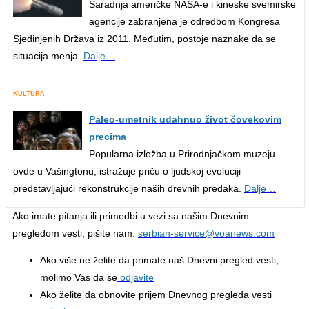
Saradnja američke NASA-e i kineske svemirske
agencije zabranjena je odredbom Kongresa
Sjedinjenih Država iz 2011. Međutim, postoje naznake da se
situacija menja.
Dalje…
KULTURA
Paleo-umetnik udahnuo život čovekovim
precima
Popularna izložba u Prirodnjačkom muzeju
ovde u Vašingtonu, istražuje priču o ljudskoj evoluciji –
predstavljajući rekonstrukcije naših drevnih predaka.
Dalje…
Ako imate pitanja ili primedbi u vezi sa našim Dnevnim
pregledom vesti, pišite nam:
serbian-service@voanews.com
Ako više ne želite da primate naš Dnevni pregled vesti,
molimo Vas da se
odjavite
Ako želite da obnovite prijem Dnevnog pregleda vesti