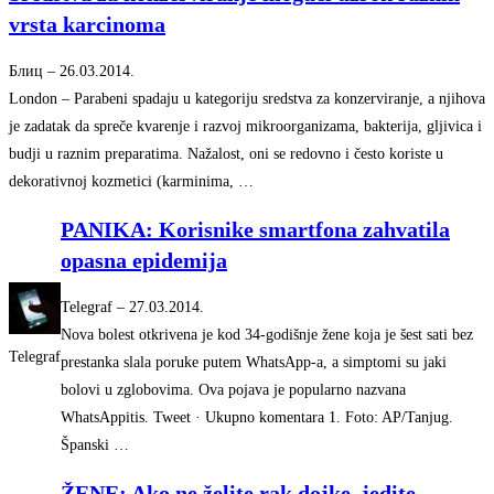
vrsta karcinoma
Блиц
–
‎26.03.2014.‎
London – Parabeni spadaju u kategoriju sredstva za konzerviranje, a njihova
je zadatak da spreče kvarenje i razvoj mikroorganizama, bakterija, gljivica i
budji u raznim preparatima. Nažalost, oni se redovno i često koriste u
dekorativnoj kozmetici (karminima, …
PANIKA: Korisnike smartfona zahvatila
opasna epidemija
Telegraf
–
‎27.03.2014.‎
Nova bolest otkrivena je kod 34-godišnje žene koja je šest sati bez
Telegraf
prestanka slala poruke putem WhatsApp-a, a simptomi su jaki
bolovi u zglobovima. Ova pojava je popularno nazvana
WhatsAppitis. Tweet · Ukupno komentara 1. Foto: AP/Tanjug.
Španski …
ŽENE: Ako ne želite rak dojke, jedite