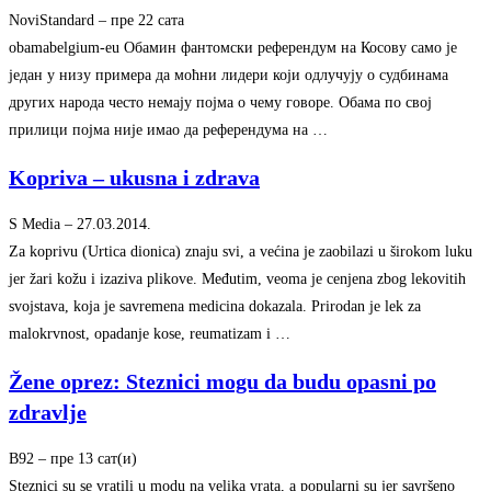
NoviStandard
–
‎пре 22 сата‎
obamabelgium-eu Обамин фантомски референдум на Косову само је
један у низу примера да моћни лидери који одлучују о судбинама
других народа често немају појма о чему говоре. Обама по свој
прилици појма није имао да референдума на …
Kopriva – ukusna i zdrava
S Media
–
‎27.03.2014.‎
Za koprivu (Urtica dionica) znaju svi, a većina je zaobilazi u širokom luku
jer žari kožu i izaziva plikove. Međutim, veoma je cenjena zbog lekovitih
svojstava, koja je savremena medicina dokazala. Prirodan je lek za
malokrvnost, opadanje kose, reumatizam i …
Žene oprez: Steznici mogu da budu opasni po
zdravlje
B92
–
‎пре 13 сат(и)‎
Steznici su se vratili u modu na velika vrata, a popularni su jer savršeno