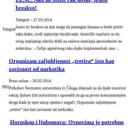
breskve!
Telegraf
–
‎27.03.2014.‎
Samo tri breskve na dan mogu da pomognu ženama u borbi protiv
Telegraf
raka dojke, tvrdi najnovije istraživanje. Američki naučnici su do
ovog značajnog otkrića došli na osnovu testiranja sprovedenim na
miševima. – Ćelije agresivnog raka dojke implementirali smo …
Organizam zaljubljenost „tretira“ isto kao
zavisnost od narkotika
Press online
–
‎26.03.2014.‎
B92
Psiholozi Nortistern univerziteta iz Čikaga dokazali su da ljude intezivni
osećaj ljubavi čini euforičnim i uporedili su ga sa prvim konzumiranjem
droge kada je njen uticaj ujedno i najjači. Organizam zaljubljenost
„tretira“ isto kao zavisnost od narkotika.
Horoskop i ljubomora: Ovnovima je potrebno