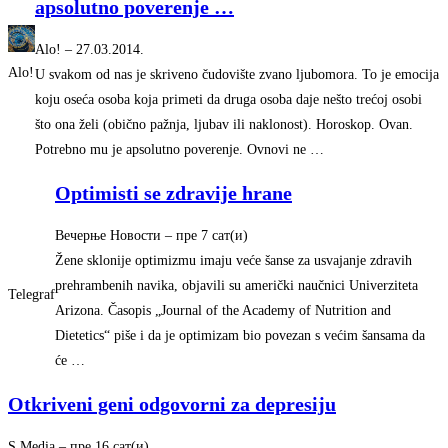
apsolutno poverenje
…
Alo!
–
‎27.03.2014.‎
Alo!
U svakom od nas je skriveno čudovište zvano ljubomora. To je emocija
koju oseća osoba koja primeti da druga osoba daje nešto trećoj osobi
što ona želi (obično pažnja, ljubav ili naklonost). Horoskop. Ovan.
Potrebno mu je apsolutno poverenje. Ovnovi ne …
Optimisti se zdravije hrane
Вечерње Новости
–
‎пре 7 сат(и)‎
Žene sklonije optimizmu imaju veće šanse za usvajanje zdravih
prehrambenih navika, objavili su američki naučnici Univerziteta
Telegraf
Arizona. Časopis „Journal of the Academy of Nutrition and
Dietetics“ piše i da je optimizam bio povezan s većim šansama da
će …
Otkriveni geni odgovorni za depresiju
S Media
–
‎пре 16 сат(и)‎