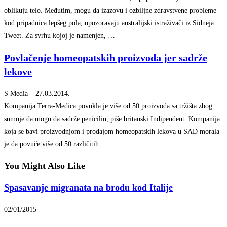
oblikuju telo. Međutim, mogu da izazovu i ozbiljne zdravstvene probleme
kod pripadnica lepšeg pola, upozoravaju australijski istraživači iz Sidneja.
Tweet. Za svrhu kojoj je namenjen, …
Povlačenje homeopatskih proizvoda jer sadrže
lekove
S Media
–
‎27.03.2014.‎
Kompanija Terra-Medica povukla je više od 50 proizvoda sa tržišta zbog
sumnje da mogu da sadrže penicilin, piše britanski Indipendent. Kompanija
koja se bavi proizvodnjom i prodajom homeopatskih lekova u SAD morala
je da povuče više od 50 različitih …
You Might Also Like
Spasavanje migranata na brodu kod Italije
02/01/2015