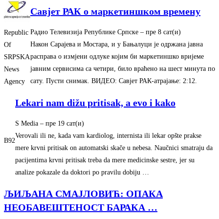
Савјет РАК о маркетиншком времену
Радио Телевизија Републике Српске
–
‎пре 8 сат(и)‎
Republic
Након Сарајева и Мостара, и у Бањалуци је одржана јавна
Of
расправа о измјени одлуке којим би маркетиншко вријеме
SRPSKA
јавним сервисима са четири, било враћено на шест минута по
News
сату. Пусти снимак. ВИДЕО: Савјет РАК-атрајање: 2:12.
Agency
Lekari nam dižu pritisak, a evo i kako
S Media
–
‎пре 19 сат(и)‎
Verovali ili ne, kada vam kardiolog, internista ili lekar opšte prakse
B92
mere krvni pritisak on automatski skače u nebesa. Naučnici smatraju da
pacijentima krvni pritisak treba da mere medicinske sestre, jer su
analize pokazale da doktori po pravilu dobiju …
ЉИЉАНА СМАЈЛОВИЋ: ОПАКА
НЕОБАВЕШТЕНОСТ БАРАКА
…