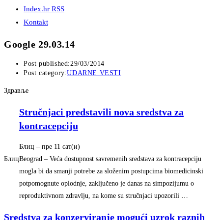
Index.hr RSS
Kontakt
Google 29.03.14
Post published:
29/03/2014
Post category:
UDARNE VESTI
Здравље
Stručnjaci predstavili nova sredstva za
kontracepciju
Блиц
–
‎пре 11 сат(и)‎
Блиц
Beograd – Veća dostupnost savremenih sredstava za kontracepciju
mogla bi da smanji potrebe za složenim postupcima biomedicinski
potpomognute oplodnje, zaključeno je danas na simpozijumu o
reproduktivnom zdravlju, na kome su stručnjaci upozorili …
Sredstva za konzerviranje mogući uzrok raznih