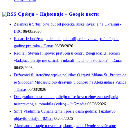
Србија – Најновије – Google вести
Zelenski u Srbiji prvi put od početka ruske invazije na Ukrajinu -
BBC
06/08/2026
Radar: Iz budžeta „odletelo“ pola milijarde evra za „rafale“ pola
godine pre roka - Danas
06/08/2026
Reditelj Stevan Filipović pretučen u centru Beograda: „Plaćenici
vladajuće partije me šutirali i udarali metalnom stolicom“ - Danas
06/08/2026
Državnici ili štetočine srpske politike: O izjavi Milana St. Protića da
je Slobodan Milošević bio državnik u odnosu na Aleksandara Vučića
- Danas
06/08/2026
Deo građana nasrnuo na policiju u Leskovcu zbog zaustavljanja
neispravnog automobila (video) - JuGmedia
06/08/2026
Smrt Vladimira Cvijana tema i posle osam godina: Tuzilaštvo
objavilo detalje - 021.rs
06/08/2026
Alarmantno stanje u ovom srpskom gradu: Uvode se višesatne