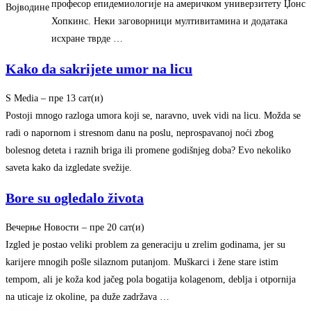
професор епидемиологије на америчком универзитету Џонс
Војводине
Хопкинс. Неки заговорници мултивитамина и додатака
исхране тврде …
Kako da sakrijete umor na licu
S Media
–
‎пре 13 сат(и)‎
Postoji mnogo razloga umora koji se, naravno, uvek vidi na licu. Možda se
radi o napornom i stresnom danu na poslu, neprospavanoj noći zbog
bolesnog deteta i raznih briga ili promene godišnjeg doba? Evo nekoliko
saveta kako da izgledate svežije.
Bore su ogledalo života
Вечерње Новости
–
‎пре 20 сат(и)‎
Izgled je postao veliki problem za generaciju u zrelim godinama, jer su
karijere mnogih pošle silaznom putanjom. Muškarci i žene stare istim
tempom, ali je koža kod jačeg pola bogatija kolagenom, deblja i otpornija
na uticaje iz okoline, pa duže zadržava …