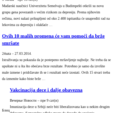
Mađarski naučnici Univerziteta Semelvajs u Budimpešti otkrili su novu
grupu gena povezanih s većim rizikom za depresiju. Prema njihovim
rečima, novi nalazi prikupljeni od oko 2.400 ispitanika će unaprediti rad na
lekovima za depresiju i olakšaće …
Ovih 10 malih promena će vam pomoći da brže
smršate
24sata
–
‎27.03.2014.‎
Istraživanja su pokazala da je postepeno mršavljenje najbolje. Ne treba da se
upuštate ni u šta što obećava brze rezultate. Potrebno je samo da izvršite
male izmene i pridržavate ih se i rezultati neće izostati. Ovih 15 stvari treba
da izmenite kako biste brže …
Vakcinacija dece i dalje obavezna
Вечерње Новости
–
‎пре 9 сат(и)‎
Imunizacija dece u Srbiji neće biti liberalizovana kao u nekim drugim
Блиц