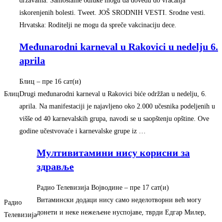
državama. Samostalne odluke mogu da dovedu do vraćanja
iskorenjenih bolesti. Tweet. JOŠ SRODNIH VESTI. Srodne vesti.
Hrvatska: Roditelji ne mogu da spreče vakcinaciju dece.
Međunarodni karneval u Rakovici u nedelju 6.
aprila
Блиц
–
‎пре 16 сат(и)‎
Блиц
Drugi međunarodni karneval u Rakovici biće održžan u nedelju, 6.
aprila. Na manifestaciji je najavljeno oko 2.000 učesnika podeljenih u
višše od 40 karnevalskih grupa, navodi se u saopštenju opštine. Ove
godine učestvovaće i karnevalske grupe iz …
Мултивитамини нису корисни за
здравље
Радио Телевизија Војводине
–
‎пре 17 сат(и)‎
Витамински додаци нису само неделотворни већ могу
Радио
донети и неке нежељене нуспојаве, тврди Едгар Милер,
Телевизија