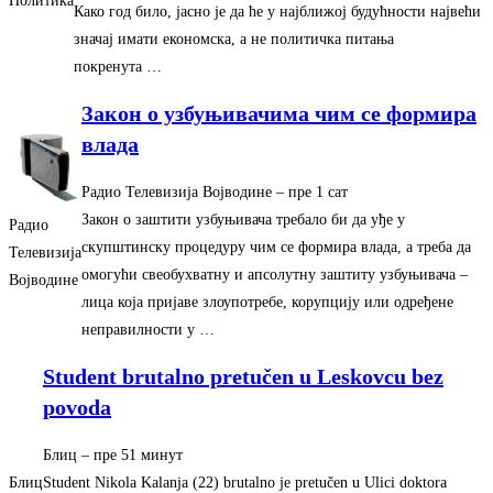
Политика
Како год било, јасно је да ће у најближој будућности највећи
значај имати економска, а не политичка питања
покренута …
Закон о узбуњивачима чим се формира
влада
Радио Телевизија Војводине
–
‎пре 1 сат‎
Закон о заштити узбуњивача требало би да уђе у
Радио
скупштинску процедуру чим се формира влада, а треба да
Телевизија
омогући свеобухватну и апсолутну заштиту узбуњивача –
Војводине
лица која пријаве злоупотребе, корупцију или одређене
неправилности у …
Student brutalno pretučen u Leskovcu bez
povoda
Блиц
–
‎пре 51 минут‎
Блиц
Student Nikola Kalanja (22) brutalno je pretučen u Ulici doktora