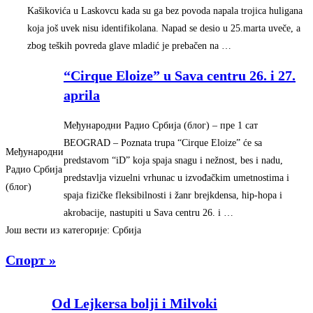
Kašikovića u Laskovcu kada su ga bez povoda napala trojica huligana
koja još uvek nisu identifikolana. Napad se desio u 25.marta uveče, a
zbog teških povreda glave mladić je prebačen na …
“Cirque Eloize” u Sava centru 26. i 27.
aprila
Међународни Радио Србија (блог)
–
‎пре 1 сат‎
BEOGRAD – Poznata trupa “Cirque Eloize” će sa
Међународни
predstavom “iD” koja spaja snagu i nežnost, bes i nadu,
Радио Србија
predstavlja vizuelni vrhunac u izvođačkim umetnostima i
(блог)
spaja fizičke fleksibilnosti i žanr brejkdensa, hip-hopa i
akrobacije, nastupiti u Sava centru 26. i …
Још вести из категорије: Србија
Спорт »
Od Lejkersa bolji i Milvoki