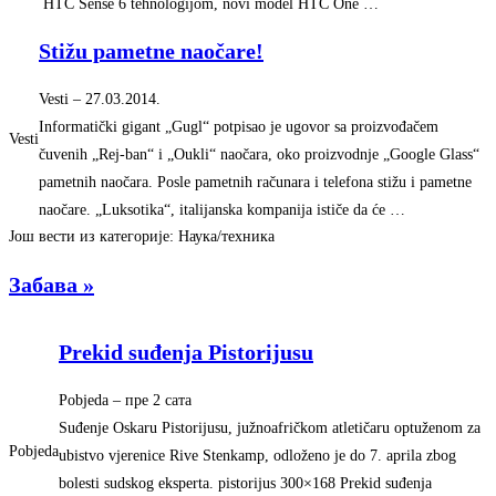
HTC Sense 6 tehnologijom, novi model HTC One …
Stižu pametne naočare!
Vesti
–
‎27.03.2014.‎
Informatički gigant „Gugl“ potpisao je ugovor sa proizvođačem
Vesti
čuvenih „Rej-ban“ i „Oukli“ naočara, oko proizvodnje „Google Glass“
pametnih naočara. Posle pametnih računara i telefona stižu i pametne
naočare. „Luksotika“, italijanska kompanija ističe da će …
Још вести из категорије: Наука/техника
Забава »
Prekid suđenja Pistorijusu
Pobjeda
–
‎пре 2 сата‎
Suđenje Oskaru Pistorijusu, južnoafričkom atletičaru optuženom za
Pobjeda
ubistvo vjerenice Rive Stenkamp, odloženo je do 7. aprila zbog
bolesti sudskog eksperta. pistorijus 300×168 Prekid suđenja