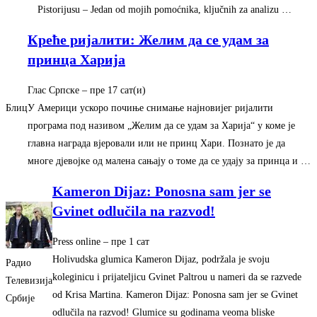
Pistorijusu – Jedan od mojih pomoćnika, ključnih za analizu …
Креће ријалити: Желим да се удам за
принца Харија
Глас Српске
–
‎пре 17 сат(и)‎
Блиц
У Америци ускоро почиње снимање најновијег ријалити
програма под називом „Желим да се удам за Харија“ у коме је
главна награда вјеровали или не принц Хари. Познато је да
многе дјевојке од малена сањају о томе да се удају за принца и …
Kameron Dijaz: Ponosna sam jer se
Gvinet odlučila na razvod!
Press online
–
‎пре 1 сат‎
Holivudska glumica Kameron Dijaz, podržala je svoju
Радио
koleginicu i prijateljicu Gvinet Paltrou u nameri da se razvede
Телевизија
od Krisa Martina. Kameron Dijaz: Ponosna sam jer se Gvinet
Србије
odlučila na razvod! Glumice su godinama veoma bliske