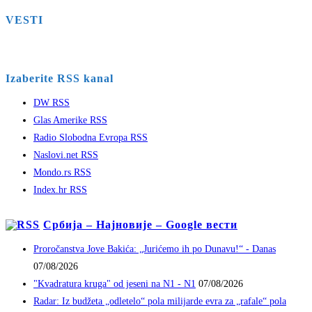
VESTI
Izaberite RSS kanal
DW RSS
Glas Amerike RSS
Radio Slobodna Evropa RSS
Naslovi.net RSS
Mondo.rs RSS
Index.hr RSS
Србија – Најновије – Google вести
Proročanstva Jove Bakića: „Jurićemo ih po Dunavu!“ - Danas
07/08/2026
"Kvadratura kruga" od jeseni na N1 - N1
07/08/2026
Radar: Iz budžeta „odletelo“ pola milijarde evra za „rafale“ pola