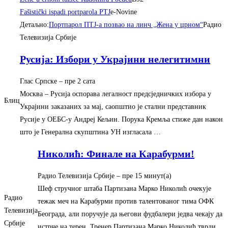
Fašistički ispadi portparola PTJ
e-Novine
Детаљно:
Портпарол ПТЈ-а позвао на линч „Жена у црном“
Радио
Телевизија Србије
Русија: Избори у Украјини нелегитимни
Глас Српске
–
‎пре 2 сата‎
Москва – Русија оспорава легалност предсједничких избора у
Блиц
Украјини заказаних за мај, саопштио је стални представник
Русије у ОЕБС-у Андреј Кељин. Порука Кремља стиже дан након
што је Генерална скупштина УН изгласала …
Николић: Финале на Карабурми!
Радио Телевизија Србије
–
‎пре 15 минут(а)‎
Шеф стручног штаба Партизана Марко Николић очекује
Радио
тежак меч на Карабурми против талентованог тима ОФК
Телевизија
Београда, али поручује да његови фудбалери једва чекају да
Србије
истрче на терен. Тренер Партизана Марко Николић тврди