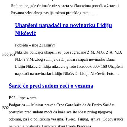
Srebrenice, gde će imaće niz susreta sa članovima porodica žrtava i
žrtvama seksualnog nasilja tokom proteklog rata u …
Uhapšeni napadači na novinarku Lidiju
Nikčević
Pobjeda
–
‎пре 21 минут‎
Nikšićki policajci uhapsili su juče sugrađane Ž.M, M.G, Z.A, V.Đ,
Pobjeda
N.B. i V.M. zbog sumnje da 3. januara napali novinarku Dana,
Lidiju Nikčević. lidija nikcevic g foto facebook 300×168 Uhapšeni
napadači na novinarku Lidiju Nikčević. Lidija Nikčević, Foto: …
Šarić će pred sudom reći o vezama
B92
–
‎пре 4 сата‎
Podgorica — Minisar pravde Crne Gore kaže da će Darko Šarić u
B92
postupku pred sudom moći da kaže sve što ide u prilog njegovoj
odbrani, pa i o političkim vezama. Tweet. Tanjug, arhiva. Odgovaraući
na pitanje poslanika Demokratskog fronta Predraga …