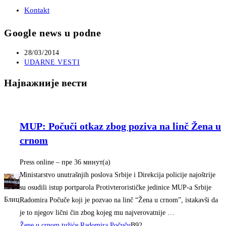
Kontakt
Google news u podne
Post
28/03/2014
published:
Post
UDARNE VESTI
category:
Најважније вести
MUP: Počuči otkaz zbog poziva na linč Žena u
crnom
Press online
–
‎пре 36 минут(а)‎
Ministarstvo unutrašnjih poslova Srbije i Direkcija policije najoštrije
su osudili istup portparola Protivterorističke jedinice MUP-a Srbije
Блиц
Radomira Počuče koji je pozvao na linč “Žena u crnom”, istakavši da
je to njegov lični čin zbog kojeg mu najverovatnije …
Žene u crnom tužiće Radomira Počuču
B92