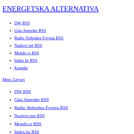
Skip
ENERGETSKA ALTERNATIVA
to
content
DW RSS
Glas Amerike RSS
Radio Slobodna Evropa RSS
Naslovi.net RSS
Mondo.rs RSS
Index.hr RSS
Kontakt
Meni
Zatvori
DW RSS
Glas Amerike RSS
Radio Slobodna Evropa RSS
Naslovi.net RSS
Mondo.rs RSS
Index.hr RSS