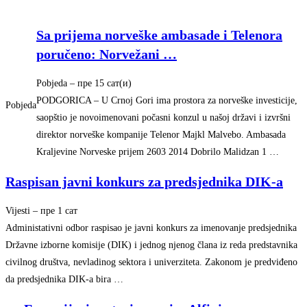
Sa prijema norveške ambasade i Telenora
poručeno: Norvežani
…
Pobjeda
–
‎пре 15 сат(и)‎
PODGORICA – U Crnoj Gori ima prostora za norveške investicije,
Pobjeda
saopštio je novoimenovani počasni konzul u našoj državi i izvršni
direktor norveške kompanije Telenor Majkl Malvebo. Ambasada
Kraljevine Norveske prijem 2603 2014 Dobrilo Malidzan 1 …
Raspisan javni konkurs za predsjednika DIK-a
Vijesti
–
‎пре 1 сат‎
Administativni odbor raspisao je javni konkurs za imenovanje predsjednika
Državne izborne komisije (DIK) i jednog njenog člana iz reda predstavnika
civilnog društva, nevladinog sektora i univerziteta. Zakonom je predviđeno
da predsjednika DIK-a bira …