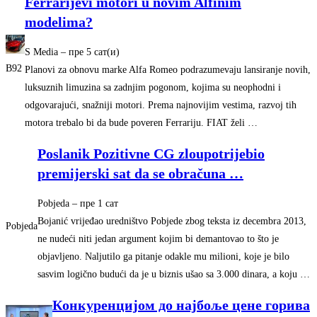
Ferrarijevi motori u novim Alfinim
modelima?
S Media
–
‎пре 5 сат(и)‎
B92
Planovi za obnovu marke Alfa Romeo podrazumevaju lansiranje novih,
luksuznih limuzina sa zadnjim pogonom, kojima su neophodni i
odgovarajući, snažniji motori. Prema najnovijim vestima, razvoj tih
motora trebalo bi da bude poveren Ferrariju. FIAT želi …
Poslanik Pozitivne CG zloupotrijebio
premijerski sat da se obračuna
…
Pobjeda
–
‎пре 1 сат‎
Bojanić vrijeđao uredništvo Pobjede zbog teksta iz decembra 2013,
Pobjeda
ne nudeći niti jedan argument kojim bi demantovao to što je
objavljeno. Naljutilo ga pitanje odakle mu milioni, koje je bilo
sasvim logično budući da je u biznis ušao sa 3.000 dinara, a koju …
Конкуренцијом до најбоље цене горива