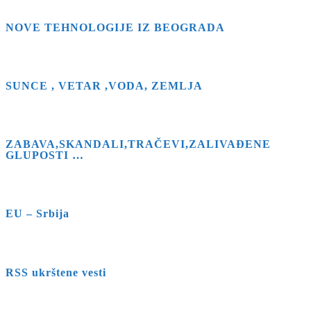
Escape
NOVE TEHNOLOGIJE IZ BEOGRADA
to
close
the
search
SUNCE , VETAR ,VODA, ZEMLJA
panel.
ZABAVA,SKANDALI,TRAČEVI,ZALIVAĐENE
GLUPOSTI …
EU – Srbija
RSS ukrštene vesti