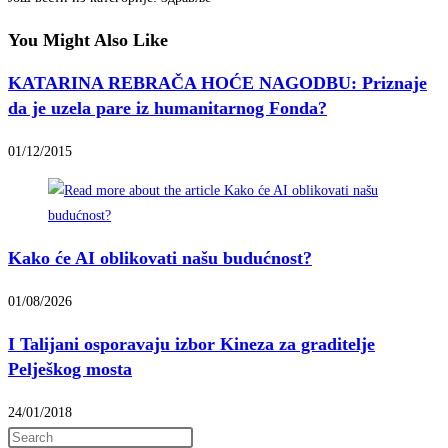
You Might Also Like
KATARINA REBRAČA HOĆE NAGODBU: Priznaje
da je uzela pare iz humanitarnog Fonda?
01/12/2015
Kako će AI oblikovati našu budućnost?
01/08/2026
I Talijani osporavaju izbor Kineza za graditelje
Pelješkog mosta
24/01/2018
Press