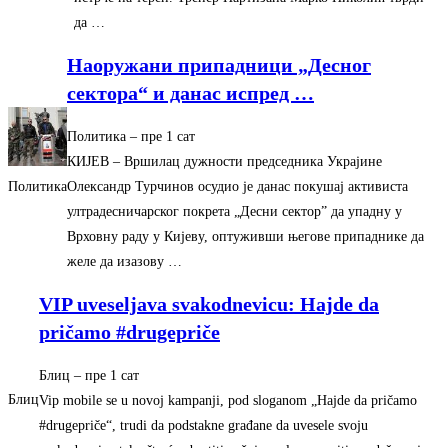
да …
Наоружани припадници „Десног
сектора“ и данас испред
…
Политика
–
‎пре 1 сат‎
КИЈЕВ – Вршилац дужности председника Украјине
Олександр Турчинов осудио је данас покушај активиста
Политика
ултрадесничарског покрета „Десни сектор” да упадну у
Врховну раду у Кијеву, оптуживши његове припаднике да
желе да изазову …
VIP uveseljava svakodnevicu: Hajde da
pričamo #drugepriče
Блиц
–
‎пре 1 сат‎
Блиц
Vip mobile se u novoj kampanji, pod sloganom „Hajde da pričamo
#drugepriče“, trudi da podstakne građane da uvesele svoju