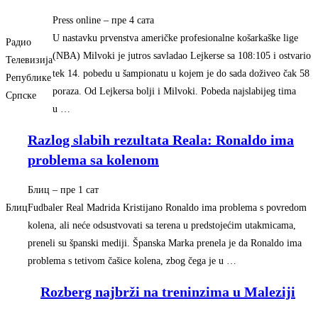
Press online
–
‎пре 4 сата‎
U nastavku prvenstva američke profesionalne košarkaške lige
Радио
(NBA) Milvoki je jutros savladao Lejkerse sa 108:105 i ostvario
Телевизија
tek 14. pobedu u šampionatu u kojem je do sada doživeo čak 58
Републике
poraza. Od Lejkersa bolji i Milvoki. Pobeda najslabijeg tima
Српске
u …
Razlog slabih rezultata Reala: Ronaldo ima
problema sa kolenom
Блиц
–
‎пре 1 сат‎
Блиц
Fudbaler Real Madrida Kristijano Ronaldo ima problema s povredom
kolena, ali neće odsustvovati sa terena u predstojećim utakmicama,
preneli su španski mediji. Španska Marka prenela je da Ronaldo ima
problema s tetivom čašice kolena, zbog čega je u …
Rozberg najbrži na treninzima u Maleziji