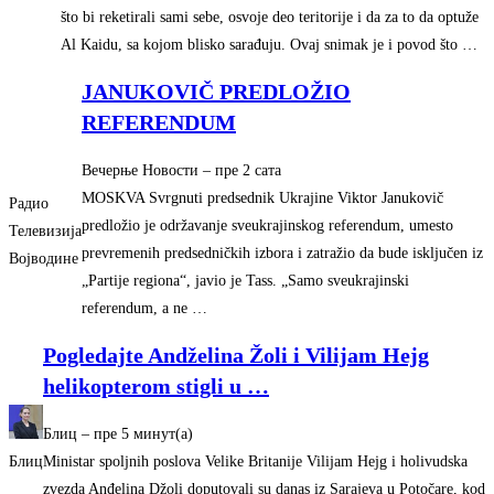
što bi reketirali sami sebe, osvoje deo teritorije i da za to da optuže
Al Kaidu, sa kojom blisko sarađuju. Ovaj snimak je i povod što …
JANUKOVIČ PREDLOŽIO
REFERENDUM
Вечерње Новости
–
‎пре 2 сата‎
MOSKVA Svrgnuti predsednik Ukrajine Viktor Janukovič
Радио
predložio je održavanje sveukrajinskog referendum, umesto
Телевизија
prevremenih predsedničkih izbora i zatražio da bude isključen iz
Војводине
„Partije regiona“, javio je Tass. „Samo sveukrajinski
referendum, a ne …
Pogledajte Andželina Žoli i Vilijam Hejg
helikopterom stigli u
…
Блиц
–
‎пре 5 минут(а)‎
Блиц
Ministar spoljnih poslova Velike Britanije Vilijam Hejg i holivudska
zvezda Anđelina Džoli doputovali su danas iz Sarajeva u Potočare, kod