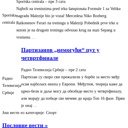
Sportska centrala
–
‎пре 3 сата‎
Najbrži na treninzima pred trku šampionata Formule 1 za Veliku
Sportska
nagradu Malezije bio je vozač Mercedesa Niko Rozberg.
centrala
Raikonenov Ferari na treningu u Maleziji Pobednik prve trke u
sezoni je na drugom treningu odvezao krug na stazi Sepang u
vremenu …
Партизанов „немогући“ пут у
четвртфинале
Радио Телевизија Србије
–
‎пре 2 сата‎
Партизан су скоро сви прежалили у борби за место међу
Радио
осам најбољих екипа у Европи. Међутим, теорија каже да
Телевизија
црно-бели и даље могу да обезбеде место у четвртфиналу,
Србије
али морају да победе све мечеве до краја Топ 16 фазе. Први
је онај …
Још вести из категорије: Спорт
Пословне вести »