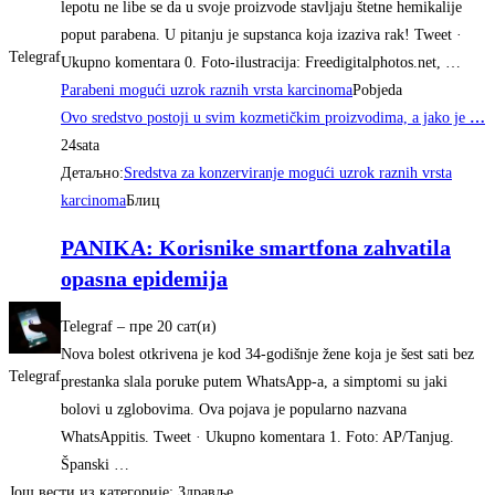
lepotu ne libe se da u svoje proizvode stavljaju štetne hemikalije
poput parabena. U pitanju je supstanca koja izaziva rak! Tweet ·
Telegraf
Ukupno komentara 0. Foto-ilustracija: Freedigitalphotos.net, …
Parabeni mogući uzrok raznih vrsta karcinoma
Pobjeda
Ovo sredstvo postoji u svim kozmetičkim proizvodima, a jako je
…
24sata
Детаљно:
Sredstva za konzerviranje mogući uzrok raznih vrsta
karcinoma
Блиц
PANIKA: Korisnike smartfona zahvatila
opasna epidemija
Telegraf
–
‎пре 20 сат(и)‎
Nova bolest otkrivena je kod 34-godišnje žene koja je šest sati bez
Telegraf
prestanka slala poruke putem WhatsApp-a, a simptomi su jaki
bolovi u zglobovima. Ova pojava je popularno nazvana
WhatsAppitis. Tweet · Ukupno komentara 1. Foto: AP/Tanjug.
Španski …
Још вести из категорије: Здравље