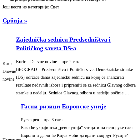
Још вести из категорије: Свет
Србија »
Zajednička sednica Predsedništva i
Političkog saveta DS-a
Kurir – Dnevne novine
–
‎пре 2 сата‎
Kurir –
BEOGRAD – Predsedništvo i Politički savet Demokratske stranke
Dnevne
(DS) održaće danas zajedničku sednicu na kojoj će analizirati
novine
rezultate nedavnih izbora i pripremiti se za sednicu Glavnog odbora
stranke u nedelju. Sednica Glavnog odbora u nedelju počinje …
Гасни ризици Европске уније
Руска реч
–
‎пре 3 сата‎
Како ће украјинска „револуција“ утицати на испоруке гаса
Европи и да ли ће Кијев моћи да врати свој дуг Русији?