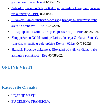
godine pre roka - Danas
06/08/2026
Zelenski prvi put u Srbiji otkako je predsednik Ukrajine i početka
ruske invazije - BBC
06/08/2026
U Novom Pazaru uhapšen šaner zbog prodaje falsifikovane robe
svetskih brendova - Blic
06/08/2026
U ovoj opštini u Srbiji sutra počinju restrikcije - Blic
06/08/2026
Zbog požara u Deliblatskoj peščari evakuacija Čardaka i Šumarka,
vanredna situacija u delu opštine Kovin - 021.rs
06/08/2026
Skandal: Procureo dokument; Blokaderi od svih kandidata traže
apsolutnu poslušnost - B92
06/08/2026
ONLINE VESTI
Kategorije Clanaka
UDARNE VESTI
EU ZELENA TRANZICIJA