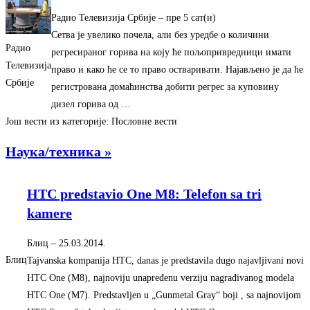
Радио Телевизија Србије
–
‎пре 5 сат(и)‎
Сетва је увелико почела, али без уредбе о количини
Радио
регресираног горива на коју ће пољопривредници имати
Телевизија
право и како ће се то право остваривати. Најављено је да ће
Србије
регистрована домаћинства добити регрес за куповину
дизел горива од …
Још вести из категорије: Пословне вести
Наука/техника »
HTC predstavio One M8: Telefon sa tri
kamere
Блиц
–
‎25.03.2014.‎
Блиц
Tajvanska kompanija HTC, danas je predstavila dugo najavljivani novi
HTC One (M8), najnoviju unapređenu verziju nagrađivanog modela
HTC One (M7). Predstavljen u „Gunmetal Gray“ boji , sa najnovijom