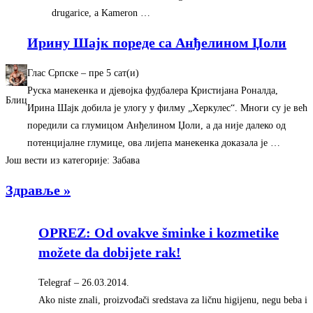
drugarice, a Kameron …
Ирину Шајк пореде са Анђелином Џоли
Глас Српске
–
‎пре 5 сат(и)‎
Руска манекенка и дјевојка фудбалера Кристијана Роналда,
Блиц
Ирина Шајк добила је улогу у филму „Херкулес“. Многи су је већ
поредили са глумицом Анђелином Џоли, а да није далеко од
потенцијалне глумице, ова лијепа манекенка доказала је …
Још вести из категорије: Забава
Здравље »
OPREZ: Od ovakve šminke i kozmetike
možete da dobijete rak!
Telegraf
–
‎26.03.2014.‎
Ako niste znali, proizvođači sredstava za ličnu higijenu, negu beba i