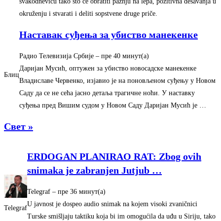
svakodnevicu tako što će obratiti pažnju na lepa, pozitivna dešavanja u
okruženju i stvarati i deliti sopstvene druge priče.
Наставак суђења за убиство манекенке
Радио Телевизија Србије
–
‎пре 40 минут(а)‎
Даријан Мусић, оптужен за убиство новосадске манекенке
Блиц
Владиславе Червенко, изјавио је на поновљеном суђењу у Новом
Саду да се не сећа јасно детаља трагичне ноћи. У наставку
суђења пред Вишим судом у Новом Саду Даријан Мусић је …
Свет »
ERDOGAN PLANIRAO RAT: Zbog ovih
snimaka je zabranjen Jutjub
…
Telegraf
–
‎пре 36 минут(а)‎
U javnost je dospeo audio snimak na kojem visoki zvaničnici
Telegraf
Turske smišljaju taktiku koja bi im omogućila da uđu u Siriju, tako