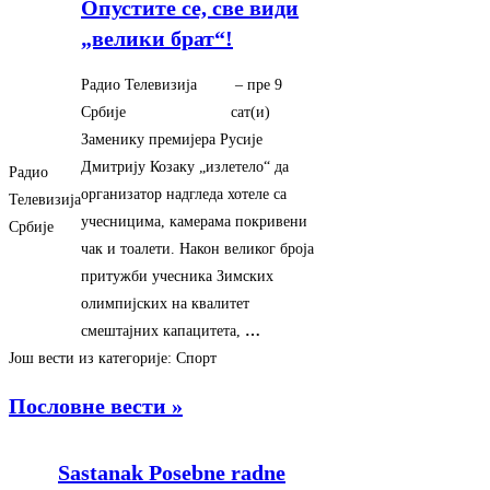
Опустите се, све види
„велики брат“!
Радио Телевизија
–
‎пре 9
Србије
сат(и)‎
Заменику премијера Русије
Дмитрију Козаку „излетело“ да
Радио
организатор надгледа хотеле са
Телевизија
учесницима, камерама покривени
Србије
чак и тоалети. Након великог броја
притужби учесника Зимских
олимпијских на квалитет
смештајних капацитета,
…
Још вести из категорије: Спорт
Пословне вести »
Sastanak Posebne radne