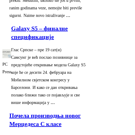
prekid. Međutim, ukoliko ste još u prvim,
ranim godinama veze, nemojte biti previše
sigurni. Naime novo istraživanje
…
Galaxy S5 – финалне
спецификације
Глас Српске
–
‎пре 19 сат(и)‎
Самсунг је већ послао позивнице за
PC
предстојеће откривање модела Galaxy S5
Press
које ће се десити 24. фебруара на
Мобилном свjетском конгресу у
Барселони. И како се дан откривања
полако ближи тако се појављује и све
више информација у
…
Почела производња новог
Мерцедеса С класе