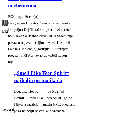
udžbenicima
B92
–
‎пре 19 сат(и)‎
Beograd — Direktor Zavoda za udžbenike
Dragoljub Kojčić kaže da je u „fazi nacrta“
B92
novi zakon o udžbenicima, jer se važeći nije
pokazao najkvalitetnijim. Tweet. Ilustracija
(sxc.hu). Kojčić je, gostujući u Jutarnjem
programu RTS-a, rekao da važeći zakon
nije
…
„Smell Like Teen Spirit“
najbolja pesma ikada
Вечерње Новости
–
‎пре 5 сат(и)‎
Pesmu “ Smell Like Teen Spirit“ grupe
Nirvana muzički magazin NME proglasio
Telegraf
je za najbolju pesmu svih vremena.