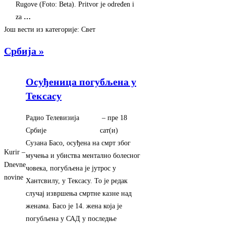
Rugove (Foto: Beta). Pritvor je određen i
za
…
Још вести из категорије: Свет
Србија »
Осуђеница погубљена у
Тексасу
Радио Телевизија
–
‎пре 18
Србије
сат(и)‎
Сузана Басо, осуђена на смрт због
Kurir –
мучења и убиства ментално болесног
Dnevne
човека, погубљена је јутрос у
novine
Хантсвилу, у Тексасу. То је редак
случај извршења смртне казне над
женама. Басо је 14. жена која је
погубљена у САД у последње