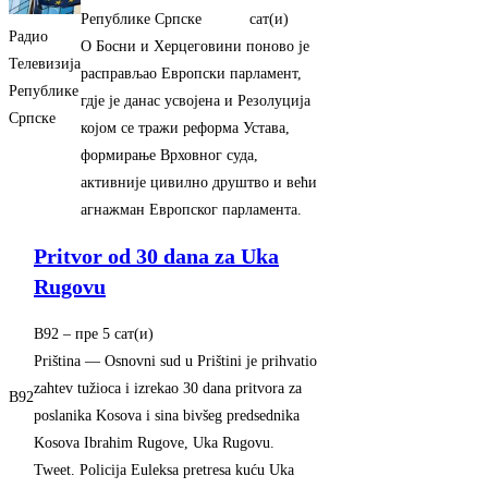
Републике Српске
сат(и)‎
Радио
О Босни и Херцеговини поново је
Телевизија
расправљао Европски парламент,
Републике
гдје је данас усвојена и Резолуција
Српске
којом се тражи реформа Устава,
формирање Врховног суда,
активније цивилно друштво и већи
агнажман Европског парламента.
Pritvor od 30 dana za Uka
Rugovu
B92
–
‎пре 5 сат(и)‎
Priština — Osnovni sud u Prištini je prihvatio
zahtev tužioca i izrekao 30 dana pritvora za
B92
poslanika Kosova i sina bivšeg predsednika
Kosova Ibrahim Rugove, Uka Rugovu.
Tweet. Policija Euleksa pretresa kuću Uka