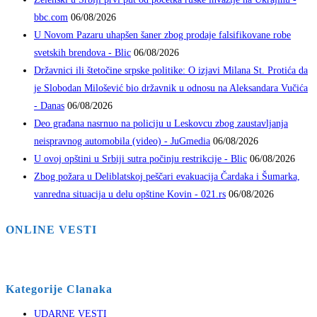
bbc.com
06/08/2026
U Novom Pazaru uhapšen šaner zbog prodaje falsifikovane robe
svetskih brendova - Blic
06/08/2026
Državnici ili štetočine srpske politike: O izjavi Milana St. Protića da
je Slobodan Milošević bio državnik u odnosu na Aleksandara Vučića
- Danas
06/08/2026
Deo građana nasrnuo na policiju u Leskovcu zbog zaustavljanja
neispravnog automobila (video) - JuGmedia
06/08/2026
U ovoj opštini u Srbiji sutra počinju restrikcije - Blic
06/08/2026
Zbog požara u Deliblatskoj peščari evakuacija Čardaka i Šumarka,
vanredna situacija u delu opštine Kovin - 021.rs
06/08/2026
ONLINE VESTI
Kategorije Clanaka
UDARNE VESTI