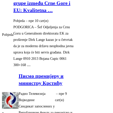
grupe između Crne Gore i
EU: Kvalitetna
…
Pobjeda
–
‎пре 10 сат(и)‎
PODGORICA – Šef Odjeljenja za Crnu
Goru u Generalnom direktoratu EK za
Pobjeda
proširenje Dirk Lange kazao je u četvrtak
da je za modernu državu neophodna javna
uprava koja će biti servis građana. Dirk
Lange 0910 2013 Bojana Cupic 0061
300×168
…
Писмо премијеру и
министру Крстићу
Радио Телевизија
–
‎пре 9
Војводине
сат(и)‎
Синдикат запослених у
Републичком фонду за пензијско и