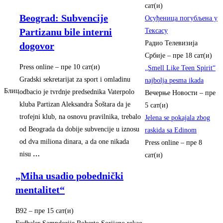
сат(и)
Beograd: Subvencije
Осуђеница погубљена у
Partizanu bile interni
Тексасу
Радио Телевизија
dogovor
Србије
–
пре 18 сат(и)
Press online
–
‎пре 10 сат(и)‎
„Smell Like Teen Spirit“
Gradski sekretarijat za sport i omladinu
najbolja pesma ikada
Блиц
odbacio je tvrdnje predsednika Vaterpolo
Вечерње Новости
–
пре
kluba Partizan Aleksandra Šoštara da je
5 сат(и)
trofejni klub, na osnovu pravilnika, trebalo
Jelena se pokajala zbog
od Beograda da dobije subvencije u iznosu
raskida sa Edinom
od dva miliona dinara, a da one nikada
Press online
–
пре 8
nisu
…
сат(и)
„Miha usadio pobednički
mentalitet“
B92
–
‎пре 15 сат(и)‎