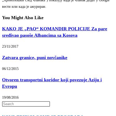
„Хронолошки след чланака“) показују када је чланак додат у Google
вести или када је ажуриран.
You Might Also Like
KAKO JE „PAO“ KOMANDIR POLICIJE Za pare
sređivao pasoše Albancima sa Kosova
23/11/2017
Zatvara granice, puni novčanike
06/12/2015
Otvoren transportni koridor koji povezuje Aziju i
Evropu
19/08/2016
Press
Escape