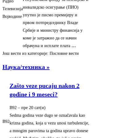
Радио
инвалидско осигурање (ПИО)
Телевизија
упутио је писмо премијеру и
Војводине
првом потпредседнику Владе
Србије и министру финансија у
коме је затражио да се начин
обрачуна и исплате плата
…
Још вести из категорије: Пословне вести
Наука/техника »
Zašto veze pucaju nakon 2
godine i 9 meseci?
B92
–
‎пре 20 сат(и)‎
Sedma godina veze dugo se označavala kao
B92
krizna godina, koja u vezu unosi turbulencije,
a mnogim parovima ta godina upravo donese