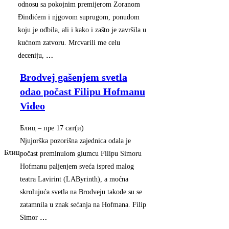
odnosu sa pokojnim premijerom Zoranom
Đinđićem i njgovom suprugom, ponudom
koju je odbila, ali i kako i zašto je završila u
kućnom zatvoru. Mrcvarili me celu
deceniju,
…
Brodvej gašenjem svetla
odao počast Filipu Hofmanu
Video
Блиц
–
‎пре 17 сат(и)‎
Njujorška pozorišna zajednica odala je
Блиц
počast preminulom glumcu Filipu Simoru
Hofmanu paljenjem sveća ispred malog
teatra Lavirint (LAByrinth), a moćna
skrolujuća svetla na Brodveju takođe su se
zatamnila u znak sećanja na Hofmana. Filip
Simor
…