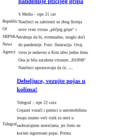
pandemije ptičijeg gripa
S Media
–
‎пре 21 сат‎
Republic
Naučnici su zabrinuti su zbog širenja
Of
nove vrste virusa „ptičjeg gripe“ i
SRPSKA
strahuju da bi, eventualno, moglo doći
News
do pandemije. Foto: Ilustracija. Ovaj
Agency
virus je nedavno u Kini ubio jednu ženu.
Ona je bila zaražena virusom „H10N8“.
Naučnici upozoravaju da će,
…
Debeljuce, vezujte pojas u
kolima!
Telegraf
–
‎пре 22 сата‎
Gojazni vozači i putnici u automobilima
imaju znatno veći rizik za smrt u
Telegraf
saobraćajnim nesrećama, jer često ne
koriste sigurnosni pojas. Prema