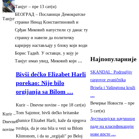
Танјуг
–
‎пре 13 сат(и)‎
БEOГРAД – Посланици Демократске
Танјуг
странке Ненад Kонстантиновић и
Срђан Mиковић напустили су данас ту
странку и навели да политичку
кариjеру настављаjу у блоку коjи води
Борис Tадић. У оставци, у коjу jе
Најпопуларније
Танјуг имао увид, Mиковић коjи
…
SKANDAL: Podrugljiv
Bivši dečko Elizabet Harli
razgovor zvaničnika
porekao: Nije bilo
Brisela i Vašingtona kruži
orgijanja sa Bilom
…
…
Вечерње Новости
–
пре
Kurir – Dnevne novine
–
‎пре 18 сат(и)‎
5 сат(и)
Tom Sajzmor, bivši dečko britanske
Kurir –
Аустралијски научници
glumice Elizabet Harli, kaže da njegova
Dnevne
раде на класификацији
tvrdnja, da je ona bila u vezi sa Bilom
novine
нове врсте
…
Klintonom, i da su „orgijali“ po Beloj