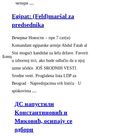
четири
…
Egipat: (Feld)maršal za
predsednika
Вечерње Новости
–
‎пре 7 сат(и)‎
Komandant egipatske armije Abdul Fatah al
Sisi mogući kandidat za šefa države. Favorit
Блиц
u izbornoj trci, ako bude odlučio da u njoj
uzme učešće. JOŠ SRODNIH VESTI.
Srodne vesti. Proglašena lista LDP za
Beograd · Naprednjacima vrh listića · U
spiskovima
…
ДС напустили
Kонстантиновић и
Mиковић, осипаjу се
одбори