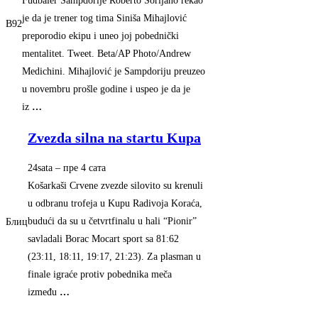
Fudbaler Sampdorije Roberto Sorijano rekao
je da je trener tog tima Siniša Mihajlović
B92
preporodio ekipu i uneo joj pobednički
mentalitet. Tweet. Beta/AP Photo/Andrew
Medichini. Mihajlović je Sampdoriju preuzeo
u novembru prošle godine i uspeo je da je
iz
…
Zvezda silna na startu Kupa
24sata
–
‎пре 4 сата‎
Košarkaši Crvene zvezde silovito su krenuli
u odbranu trofeja u Kupu Radivoja Koraća,
budući da su u četvrtfinalu u hali “Pionir”
Блиц
savladali Borac Mocart sport sa 81:62
(23:11, 18:11, 19:17, 21:23). Za plasman u
finale igraće protiv pobednika meča
između
…