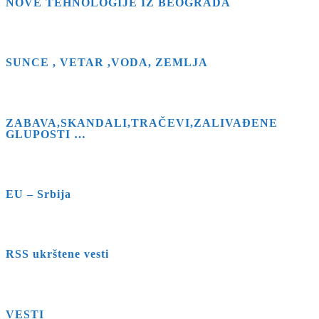
NOVE TEHNOLOGIJE IZ BEOGRADA
to
close
the
search
SUNCE , VETAR ,VODA, ZEMLJA
panel.
ZABAVA,SKANDALI,TRAČEVI,ZALIVAĐENE
GLUPOSTI …
EU – Srbija
RSS ukrštene vesti
VESTI