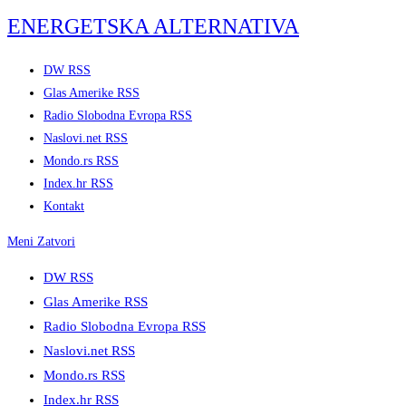
Skip
ENERGETSKA ALTERNATIVA
to
content
DW RSS
Glas Amerike RSS
Radio Slobodna Evropa RSS
Naslovi.net RSS
Mondo.rs RSS
Index.hr RSS
Kontakt
Meni
Zatvori
DW RSS
Glas Amerike RSS
Radio Slobodna Evropa RSS
Naslovi.net RSS
Mondo.rs RSS
Index.hr RSS