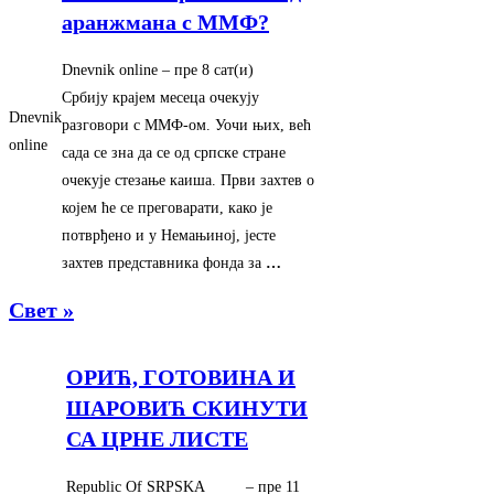
аранжмана с ММФ?
Dnevnik online
–
‎пре 8 сат(и)‎
Србију крајем месеца очекују
Dnevnik
разговори с ММФ-ом. Уочи њих, већ
online
сада се зна да се од српске стране
очекује стезање каиша. Први захтев о
којем ће се преговарати, како је
потврђено и у Немањиној, јесте
захтев представника фонда за
…
Свет »
ОРИЋ, ГОТОВИНА И
ШАРОВИЋ СКИНУТИ
СА ЦРНЕ ЛИСТЕ
Republic Of SRPSKA
–
‎пре 11