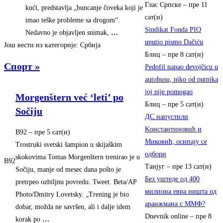
Глас Српске
–
пре 11
kući, predstavlja „buncanje čoveka koji je
сат(и)
imao teške probleme sa drogom“.
Sindikat Fonda PIO
Nedavno je objavljen snimak,
…
uputio pismo Dačiću
Још вести из категорије: Србија
Блиц
–
пре 8 сат(и)
Спорт »
Pedofil napao devojčicu u
autobusu, niko od putnika
joj nije pomogao
Morgenštern već ‘leti’ po
Блиц
–
пре 5 сат(и)
Sočiju
ДС напустили
Kонстантиновић и
B92
–
‎пре 5 сат(и)‎
Mиковић, осипаjу се
Trostruki svetski šampion u skijaškim
одбори
skokovima Tomas Morgenštern trenirao je u
B92
Танјуг
–
пре 13 сат(и)
Sočiju, manje od mesec dana pošto je
Без уштеде од 400
pretrpeo ozbiljnu povredu. Tweet. Beta/AP
милиона евра ништа од
Photo/Dmitry Lovetsky. „Trening je bio
аранжмана с ММФ?
dobar, možda ne savršen, ali i dalje idem
Dnevnik online
–
пре 8
korak po
…