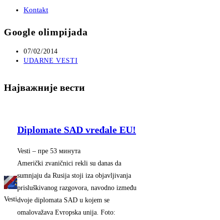
Kontakt
Google olimpijada
Post
07/02/2014
published:
Post
UDARNE VESTI
category:
Најважније вести
Diplomate SAD vređale EU!
Vesti
–
‎пре 53 минута‎
Američki zvaničnici rekli su danas da
sumnjaju da Rusija stoji iza objavljivanja
prisluškivanog razgovora, navodno između
Vesti
dvoje diplomata SAD u kojem se
omalovažava Evropska unija. Foto: