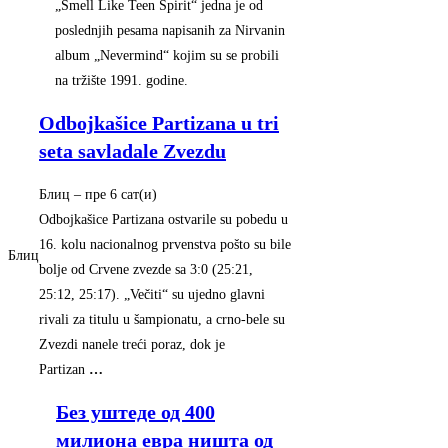
„Smell Like Teen Spirit“ jedna je od
poslednjih pesama napisanih za Nirvanin
album „Nevermind“ kojim su se probili
na tržište 1991. godine.
Odbojkašice Partizana u tri
seta savladale Zvezdu
Блиц
–
‎пре 6 сат(и)‎
Odbojkašice Partizana ostvarile su pobedu u
16. kolu nacionalnog prvenstva pošto su bile
Блиц
bolje od Crvene zvezde sa 3:0 (25:21,
25:12, 25:17). „Večiti“ su ujedno glavni
rivali za titulu u šampionatu, a crno-bele su
Zvezdi nanele treći poraz, dok je
Partizan
…
Без уштеде од 400
милиона евра ништа од