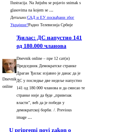
Ilustracija. Na Jutjubu se pojavio snimak s
glasovima na kojem se
…
Детаљно:
САД и ЕУ посвађани због
Украјине?
Радио Телевизија Србије
Ђилас: ДС напустио 141
од 180.000 чланова
Dnevnik online
–
‎пре 12 сат(и)‎
Председник Демократске странке
Драган Ђилас изјавио је данас да је
Dnevnik
ДС у последње две недеље напустио
online
141 од 180.000 чланова и да смисао те
странке није да буде „привезак
власти“, већ да је победи у
демократској борби. /. Previous
image
…
U pripremi novi zakon o