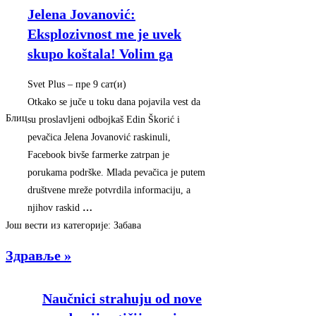
Jelena Jovanović:
Eksplozivnost me je uvek
skupo koštala! Volim ga
Svet Plus
–
‎пре 9 сат(и)‎
Otkako se juče u toku dana pojavila vest da
Блиц
su proslavljeni odbojkaš Edin Škorić i
pevačica Jelena Jovanović raskinuli,
Facebook bivše farmerke zatrpan je
porukama podrške. Mlada pevačica je putem
društvene mreže potvrdila informaciju, a
njihov raskid
…
Још вести из категорије: Забава
Здравље »
Naučnici strahuju od nove