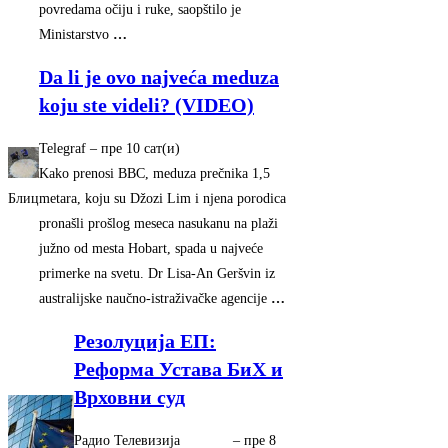
povredama očiju i ruke, saopštilo je
Ministarstvo
…
Da li je ovo najveća meduza
koju ste videli? (VIDEO)
Telegraf
–
‎пре 10 сат(и)‎
Kako prenosi BBC, meduza prečnika 1,5
Блиц
metara, koju su Džozi Lim i njena porodica
pronašli prošlog meseca nasukanu na plaži
južno od mesta Hobart, spada u najveće
primerke na svetu. Dr Lisa-An Geršvin iz
australijske naučno-istraživačke agencije
…
Резолуција ЕП:
Реформа Устава БиХ и
Врховни суд
Радио Телевизија
–
‎пре 8