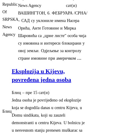
Republic
News Agency
сат(и)‎
Of
ВАШИНГТОН, 6. ФЕБРУАРА /СРНА/
SRPSKA
– САД су уклониле имена Насера
News
Орића, Анте Готовине и Мирка
Agency
Шаровића са „црне листе“ особа чија
су имовина и интереси блокирани у
овој земљи. Одјељење за контролу
стране имовине при америчком
…
Eksplozija u Kijevu,
povređena jedna osoba
Блиц
–
‎пре 15 сат(и)‎
Jedna osoba je povrijeđeno od eksplozije
koja se dogodila danas u centru Kijeva, u
Блиц
Domu sindikata, koji su zauzeli
demonstranti u centru Kijeva. U bolnicu je
u nesvesnom stanju prenesen muškarac sa