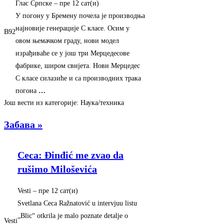
Глас Српске
–
‎пре 12 сат(и)‎
У погону у Бремену почела је производња
најновије генерације С класе. Осим у
B92
овом њемачком граду, нови модел
израђиваће се у још три Мерцедесове
фабрике, широм свијета. Нови Мерцедес
С класе силазиће и са производних трака
погона
…
Још вести из категорије: Наука/техника
Забава »
Ceca: Đinđić me zvao da
rušimo Miloševića
Vesti
–
‎пре 12 сат(и)‎
Svetlana Ceca Ražnatović u intervjuu listu
„Blic“ otkrila je malo poznate detalje o
Vesti