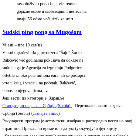
raspoloživim podacima, ekstremno
gojazne osobe u saobraćajnim nesrećama
imaju 56 odsto veći rizik za smrt
…
Sudski ping pong sa Mugošom
Vijesti
–
‎пре 10 сат(и)‎
Vlasnik građevinskog preduzeća “Šajo” Žarko
Rakčević već godinama pokušava da dokaže na
sudu da ga je Agencija za izgradnju Podgorice
oštetila za oko pola miliona eura, ali se postupci
vrte u krug i vraćaju na početak. Rakčević,
odnosno njegova firma,
…
Још вести из категорије: Здравље
Стандардно издање – Србија (Serbia)
– Персонализовано издање –
Србија (Serbia) (
сазнајте више
)
Рачунарски програм је аутоматски изабрао и распоредио вести на овој
страници. Приказано време или датум (укључујући функцију