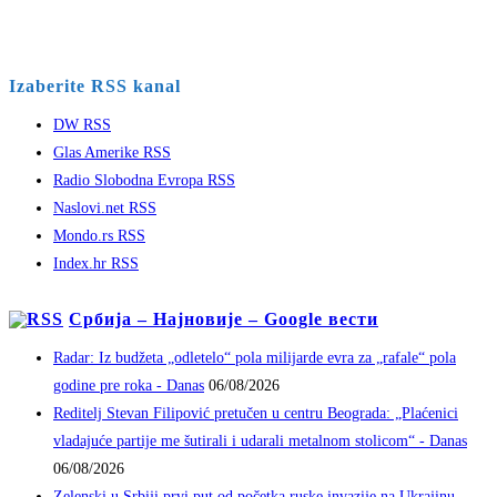
Izaberite RSS kanal
DW RSS
Glas Amerike RSS
Radio Slobodna Evropa RSS
Naslovi.net RSS
Mondo.rs RSS
Index.hr RSS
Србија – Најновије – Google вести
Radar: Iz budžeta „odletelo“ pola milijarde evra za „rafale“ pola
godine pre roka - Danas
06/08/2026
Reditelj Stevan Filipović pretučen u centru Beograda: „Plaćenici
vladajuće partije me šutirali i udarali metalnom stolicom“ - Danas
06/08/2026
Zelenski u Srbiji prvi put od početka ruske invazije na Ukrajinu -