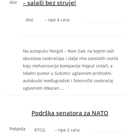
– salaši bez struje!
Alo!
Alo!
–
‎пре 4 сата‎
Na autoputu Horgoš – Novi Sad, na kojem važi
obustava saobraćaja, i dalje ima zaostalih vozila
koju mehanizacija kompanije Vojput izvlači, a
lokalni putevi u Subotici uglavnom prohodni,
autobuski međugradski i železnički saobraćaj
uglavnom otkazan,
…
Podrška senatora za NATO
Pobjeda
RTCG
–
‎пре 2 сата‎