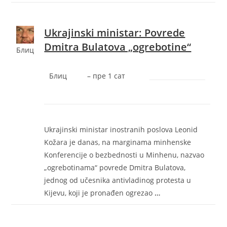
Ukrajinski ministar: Povrede
Dmitra Bulatova „ogrebotine“
Блиц
Блиц
–
‎пре 1 сат‎
Ukrajinski ministar inostranih poslova Leonid
Kožara je danas, na marginama minhenske
Konferencije o bezbednosti u Minhenu, nazvao
„ogrebotinama“ povrede Dmitra Bulatova,
jednog od učesnika antivladinog protesta u
Kijevu, koji je pronađen ogrezao
…