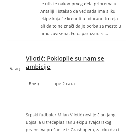
je utiske nakon prvog dela priprema u
Antaliji i istakao da već sada ima sliku
ekipe koja će krenuti u odbranu trofeja
ali da to ne znači da je borba za mesto u
timu završena. Foto: partizan.rs
…
Vilotić: Poklopile su nam se
ambicije
Блиц
Блиц
–
‎пре 2 сата‎
Srpski fudbaler Milan Vilotić novi je član Jang
Bojsa, a u trećeplasiranu ekipu švajcarskog
prvenstva prešao je iz Grashopera, za oko dva i