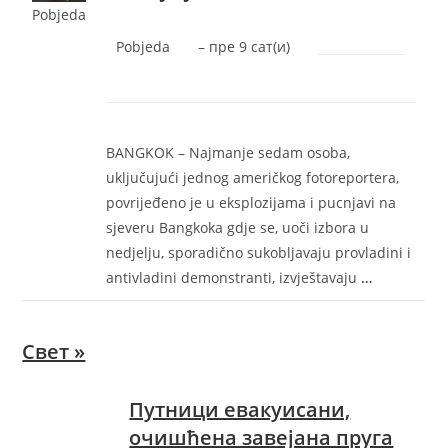
Pobjeda
Pobjeda
–
‎пре 9 сат(и)‎
BANGKOK – Najmanje sedam osoba,
uključujući jednog američkog fotoreportera,
povrijeđeno je u eksplozijama i pucnjavi na
sjeveru Bangkoka gdje se, uoči izbora u
nedjelju, sporadično sukobljavaju provladini i
antivladini demonstranti, izvještavaju
…
Свет »
Путници евакуисани,
очишћена завејана пруга