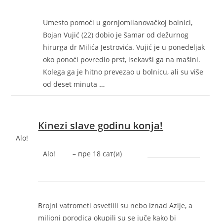
Umesto pomoći u gornjomilanovačkoj bolnici,
Bojan Vujić (22) dobio je šamar od dežurnog
hirurga dr Milića Jestrovića. Vujić je u ponedeljak
oko ponoći povredio prst, isekavši ga na mašini.
Kolega ga je hitno prevezao u bolnicu, ali su više
od deset minuta
…
Kinezi slave godinu konja!
Alo!
Alo!
–
‎пре 18 сат(и)‎
Brojni vatrometi osvetlili su nebo iznad Azije, a
milioni porodica okupili su se juče kako bi