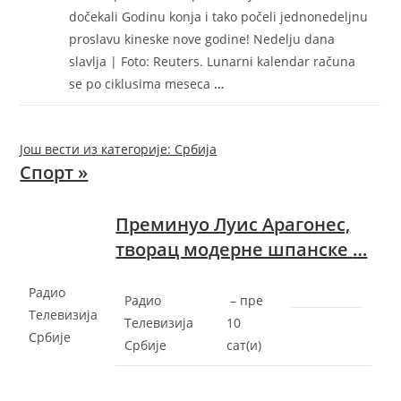
dočekali Godinu konja i tako počeli jednonedeljnu
proslavu kineske nove godine! Nedelju dana
slavlja | Foto: Reuters. Lunarni kalendar računa
se po ciklusima meseca
…
Још вести из категорије: Србија
Спорт »
Преминуо Луис Арагонес,
творац модерне шпанске
…
Радио
Радио
–
‎пре
Телевизија
Телевизија
10
Србије
Србије
сат(и)‎