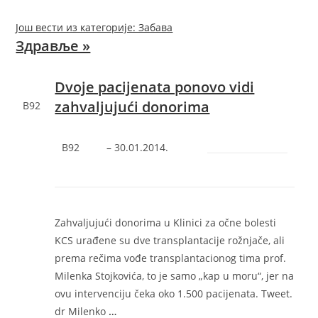
Још вести из категорије: Забава
Здравље »
Dvoje pacijenata ponovo vidi
zahvaljujući donorima
B92
B92
–
‎30.01.2014.‎
Zahvaljujući donorima u Klinici za očne bolesti
KCS urađene su dve transplantacije rožnjače, ali
prema rečima vođe transplantacionog tima prof.
Milenka Stojkovića, to je samo „kap u moru“, jer na
ovu intervenciju čeka oko 1.500 pacijenata. Tweet.
dr Milenko
…