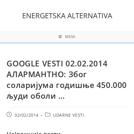
Skip
to
ENERGETSKA ALTERNATIVA
content
MENI
GOOGLE VESTI 02.02.2014
АЛАРМАНТНО: Због
соларијума годишње 450.000
људи оболи …
Post
Post
02/02/2014
UDARNE VESTI
published:
category: