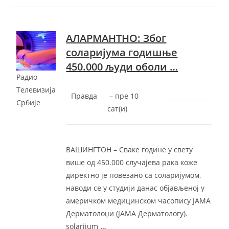
АЛАРМАНТНО: Због
соларијума годишње
450.000 људи оболи
…
Радио
Телевизија
Правда
–
‎пре 10
Србије
сат(и)‎
ВАШИНГТОН – Сваке године у свету
више од 450.000 случајева рака коже
директно је повезано са соларијумом,
наводи се у студији данас објављеној у
америчком медицинском часопису ЈАМА
Дерматолоџи (ЈАМА Дерматологy).
solarijum
…