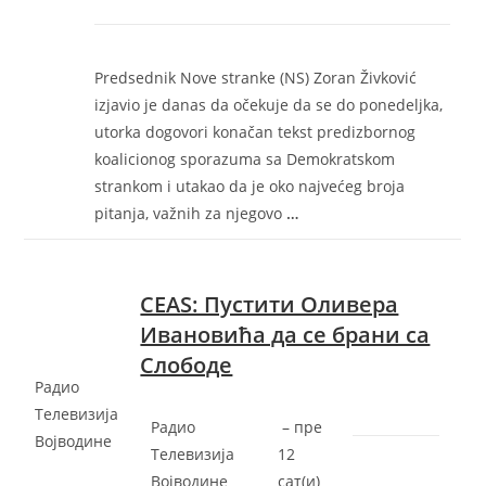
Predsednik Nove stranke (NS) Zoran Živković
izjavio je danas da očekuje da se do ponedeljka,
utorka dogovori konačan tekst predizbornog
koalicionog sporazuma sa Demokratskom
strankom i utakao da je oko najvećeg broja
pitanja, važnih za njegovo
…
CEAS: Пустити Оливера
Ивановића да се брани са
Слободе
Радио
Телевизија
Радио
–
‎пре
Војводине
Телевизија
12
Војводине
сат(и)‎