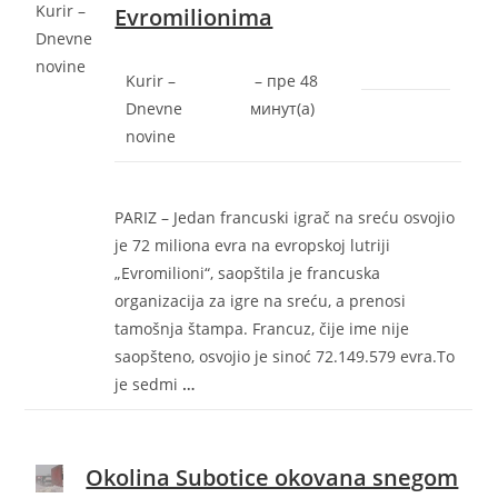
Kurir –
Evromilionima
Dnevne
novine
Kurir –
–
‎пре 48
Dnevne
минут(а)‎
novine
PARIZ – Jedan francuski igrač na sreću osvojio
je 72 miliona evra na evropskoj lutriji
„Evromilioni“, saopštila je francuska
organizacija za igre na sreću, a prenosi
tamošnja štampa. Francuz, čije ime nije
saopšteno, osvojio je sinoć 72.149.579 evra.To
je sedmi
…
Okolina Subotice okovana snegom