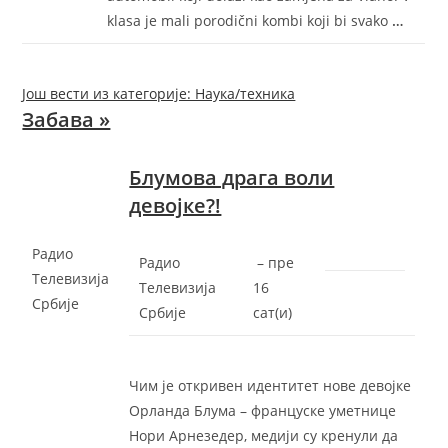
klasa je mali porodični kombi koji bi svako
…
Још вести из категорије: Наука/техника
Забава »
Блумова драга воли
девојке?!
Радио
Радио
–
‎пре
Телевизија
Телевизија
16
Србије
Србије
сат(и)‎
Чим је откривен идентитет нове девојке
Орланда Блума – француске уметнице
Нори Арнезедер, медији су кренули да