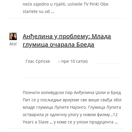
neće zajedno u rijaliti, uslovile TV Pink! Obe
starlete su od
…
Aнђелина у проблему: Млада
глумица очарала Бреда
Alo!
Глас Српске
–
‎пре 10 сат(и)‎
Познати холивудски пар Анђелина Џоли и Бред
Пит се у посљедње вријеме све више свађа због
младе глумица Лупите Најонго. Глумица Лупита
остварила је одличну улогу у новом филму „12
Years a Slave „, у коме се у улози продуцента
…