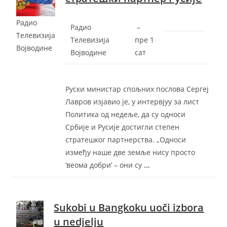
Радио
Радио
–
Телевизија
Телевизија
‎пре 1
Војводине
Војводине
сат‎
Руски министар спољних послова Сергеј
Лавров изјавио је, у интервјуу за лист
Политика од недеље, да су односи
Србије и Русије достигли степен
стратешког партнерства. „Односи
између наше две земље нису просто
‘веома добри’ – они су
…
Sukobi u Bangkoku uoči izbora
u nedjelju