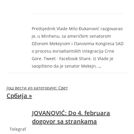
Predsjednik Vlade Milo Đukanović razgovarao
je, u Minhenu, sa američkim senatorom
Džonom Mekejnom i članovima Kongresa SAD
o procesu evroatlantskih integracija Crne
Gore. Tweet · Facebook Share. Iz Vlade je
saopšteno da je senator Mekejn,
…
Још вести из категорије: Свет
Србија »
JOVANOVIĆ: Do 4. februara
dogovor sa strankama
Telegraf