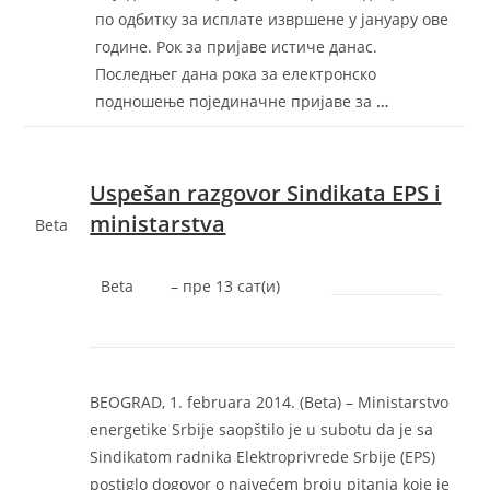
по одбитку за исплате извршене у јануару ове
године. Рок за пријаве истиче данас.
Последњег дана рока за електронско
подношење појединачне пријаве за
…
Uspešan razgovor Sindikata EPS i
ministarstva
Beta
Beta
–
‎пре 13 сат(и)‎
BEOGRAD, 1. februara 2014. (Beta) – Ministarstvo
energetike Srbije saopštilo je u subotu da je sa
Sindikatom radnika Elektroprivrede Srbije (EPS)
postiglo dogovor o najvećem broju pitanja koje je