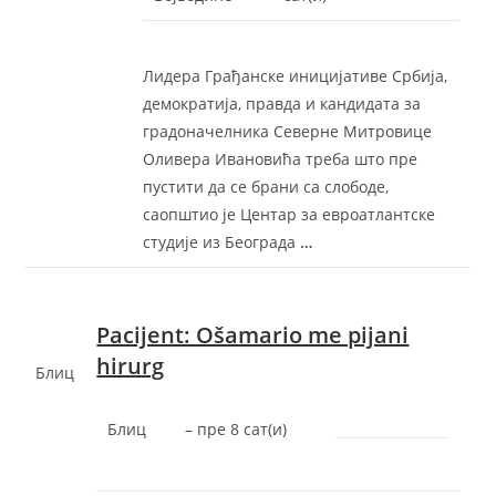
Лидера Грађанске иницијативе Србија,
демократија, правда и кандидата за
градоначелника Северне Митровице
Оливера Ивановића треба што пре
пустити да се брани са слободе,
саопштио је Центар за евроатлантске
студије из Београда
…
Pacijent: Ošamario me pijani
hirurg
Блиц
Блиц
–
‎пре 8 сат(и)‎