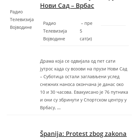
Нови Сад – Врбас
Радио
Телевизија
Радио
–
‎пре
Војводине
Телевизија
5
Војводине
сат(и)‎
Драма која се одвијала од пет сати
јутрос када су возови на прузи Нови Сад
– Суботица остали заглављени услед
снежних наноса окончана је данас око
10 и 30 часова. Евакуисано је 76 путника
и они су збринути у Спортском центру у
Врбасу,
…
Španija: Protest zbog zakona