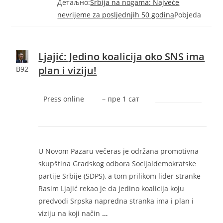
Детаљно:
Srbija na nogama: Najveće
nevrijeme za posljednjih 50 godina
Pobjeda
Ljajić: Jedino koalicija oko SNS ima
plan i viziju!
B92
Press online
–
‎пре 1 сат‎
U Novom Pazaru večeras je održana promotivna
skupština Gradskog odbora Socijaldemokratske
partije Srbije (SDPS), a tom prilikom lider stranke
Rasim Ljajić rekao je da jedino koalicija koju
predvodi Srpska napredna stranka ima i plan i
viziju na koji način
…