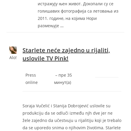
истражују њен живот. Докопали су се
голишавих фотографија са летовања из
2011. године, на којима Нори
размењује
…
Starlete neće zajedno u rijaliti,
uslovile TV Pink!
Alo!
Press
–
‎пре 35
online
минут(а)‎
Soraja Vučelić i Stanija Dobrojević uslovile su
produkciju da se odluči između njh dve jer ne
žele zajedno da učestvuju u rijalitiju koji je trebalo
da se uporedo snima o njihovim životima. Starlete