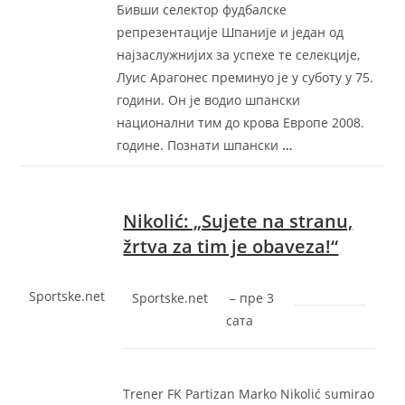
Бивши селектор фудбалске
репрезентације Шпаније и један од
најзаслужнијих за успехе те селекције,
Луис Арагонес преминуо је у суботу у 75.
години. Он је водио шпански
национални тим до крова Европе 2008.
године. Познати шпански
…
Nikolić: „Sujete na stranu,
žrtva za tim je obaveza!“
Sportske.net
Sportske.net
–
‎пре 3
сата‎
Trener FK Partizan Marko Nikolić sumirao