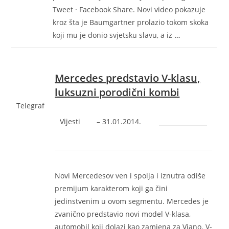
Tweet · Facebook Share. Novi video pokazuje
kroz šta je Baumgartner prolazio tokom skoka
koji mu je donio svjetsku slavu, a iz
…
Mercedes predstavio V-klasu,
luksuzni porodični kombi
Telegraf
Vijesti
–
‎31.01.2014.‎
Novi Mercedesov ven i spolja i iznutra odiše
premijum karakterom koji ga čini
jedinstvenim u ovom segmentu. Mercedes je
zvanično predstavio novi model V-klasa,
automobil koji dolazi kao zamjena za Viano. V-