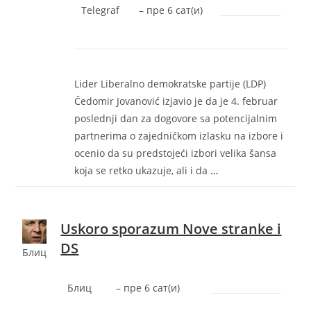
Telegraf
–
‎пре 6 сат(и)‎
Lider Liberalno demokratske partije (LDP)
Čedomir Jovanović izjavio je da je 4. februar
poslednji dan za dogovore sa potencijalnim
partnerima o zajedničkom izlasku na izbore i
ocenio da su predstojeći izbori velika šansa
koja se retko ukazuje, ali i da
…
Uskoro sporazum Nove stranke i
DS
Блиц
Блиц
–
‎пре 6 сат(и)‎