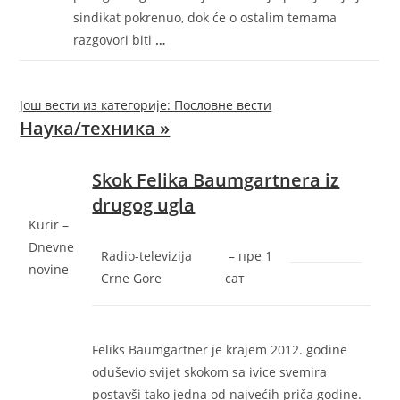
sindikat pokrenuo, dok će o ostalim temama
razgovori biti
…
Још вести из категорије: Пословне вести
Наука/техника »
Skok Felika Baumgartnera iz
drugog ugla
Kurir –
Dnevne
Radio-televizija
–
‎пре 1
novine
Crne Gore
сат‎
Feliks Baumgartner je krajem 2012. godine
oduševio svijet skokom sa ivice svemira
postavši tako jedna od najvećih priča godine.