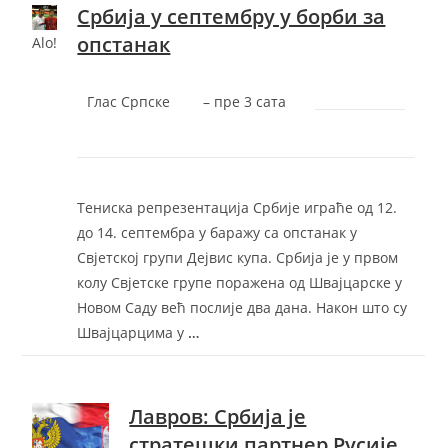
Србија у септембру у борби за
опстанак
Alo!
Глас Српске
–
‎пре 3 сата‎
Тениска репрезентација Србије играће од 12.
до 14. септембра у баражу са опстанак у
Свјетској групи Дејвис купа. Србија је у првом
колу Свјетске групе поражена од Швајцарске у
Новом Саду већ послије два дана. Након што су
Швајцарцима у
…
Лавров: Србија је
стратешки партнер Русије