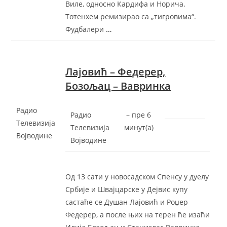
Виле, односно Кардифа и Норича.
Тотенхем ремизирао са „тигровима“.
Фудбалери
…
Лајовић – Федерер,
Бозољац – Вавринка
Радио
Радио
–
‎пре 6
Телевизија
Телевизија
минут(а)‎
Војводине
Војводине
Од 13 сати у новосадском Спенсу у дуелу
Србије и Швајцарске у Дејвис купу
састаће се Душан Лајовић и Роџер
Федерер, а после њих на терен ће изаћи