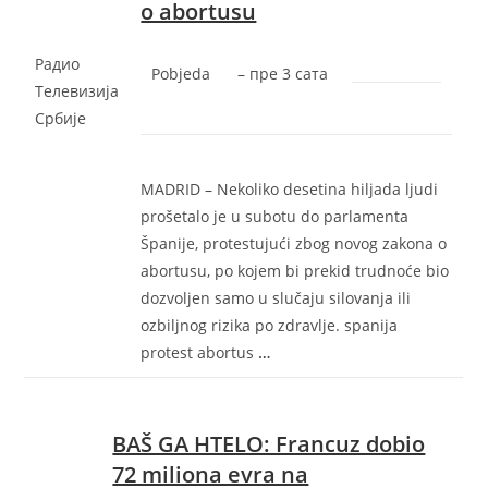
o abortusu
Радио
Pobjeda
–
‎пре 3 сата‎
Телевизија
Србије
MADRID – Nekoliko desetina hiljada ljudi
prošetalo je u subotu do parlamenta
Španije, protestujući zbog novog zakona o
abortusu, po kojem bi prekid trudnoće bio
dozvoljen samo u slučaju silovanja ili
ozbiljnog rizika po zdravlje. spanija
protest abortus
…
BAŠ GA HTELO: Francuz dobio
72 miliona evra na