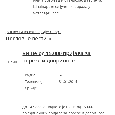
Илија Бозољац и Станислас Вавринка.
Швајцарске се јуче пласирала у
четвртфинале
…
Још вести из категорије: Спорт
Пословне вести »
Више од 15.000 пријава за
порезе и доприносе
Блиц
Радио
–
Телевизија
‎31.01.2014.‎
Србије
До 14 часова поднето је више од 15.000
појединачних пријава за порезе и доприносе