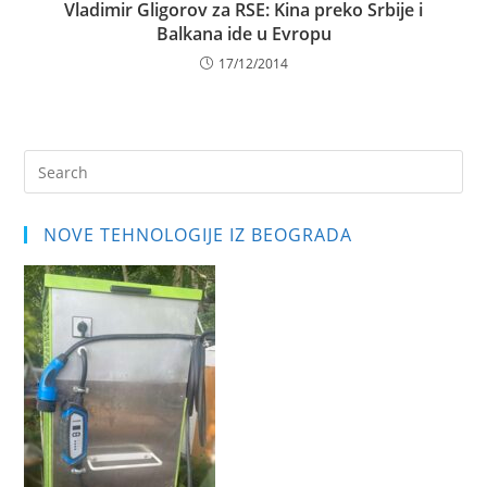
Vladimir Gligorov za RSE: Kina preko Srbije i
Balkana ide u Evropu
17/12/2014
Pre
Es
to
NOVE TEHNOLOGIJE IZ BEOGRADA
clo
the
sea
pan