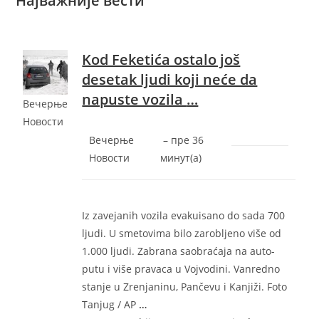
Најважније вести
Kod Feketića ostalo još
desetak ljudi koji neće da
napuste vozila
…
Вечерње
Новости
Вечерње
–
‎пре 36
Новости
минут(а)‎
Iz zavejanih vozila evakuisano do sada 700
ljudi. U smetovima bilo zarobljeno više od
1.000 ljudi. Zabrana saobraćaja na auto-
putu i više pravaca u Vojvodini. Vanredno
stanje u Zrenjaninu, Pančevu i Kanjiži. Foto
Tanjug / AP
…