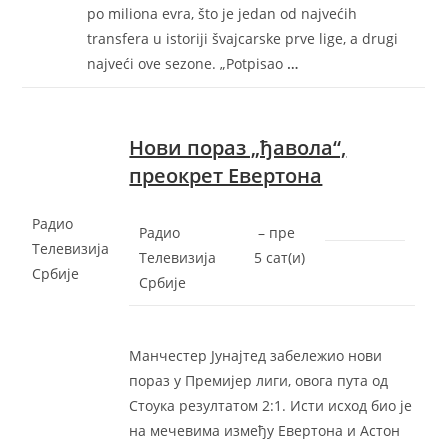
po miliona evra, što je jedan od najvećih
transfera u istoriji švajcarske prve lige, a drugi
najveći ove sezone. „Potpisao
…
Нови пораз „ђавола“,
преокрет Евертона
Радио
Радио
–
‎пре
Телевизија
Телевизија
5 сат(и)‎
Србије
Србије
Манчестер Јунајтед забележио нови
пораз у Премијер лиги, овога пута од
Стоука резултатом 2:1. Исти исход био је
на мечевима између Евертона и Астон