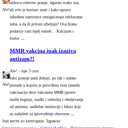
njihovo redovno pranje, sigurno svako zna,
Alo!
ali vrlo je korisno znati i kako upravo
određene namirnice omogućavaju održavanje
zuba, a da ih pritom izbeljuju! Ova hrana
podariće vam lepši osmeh… Kalcijum i
fosfor
…
MMR vakcina ipak izaziva
autizam?!
Alo!
–
‎пре 3 сата‎
Iako postoje jasni dokazi, pa čak i sudske
Alo!
presude u kojima je potvrđena veza između
vakcinacije dece vakcinom MMR (protiv
malih boginja, zauški i rubeola) i oboljevanja
od autizma, nadležne institucije i lekari koji
su zaduženi za sprovođenje obavezne
…
Још вести из категорије: Здравље