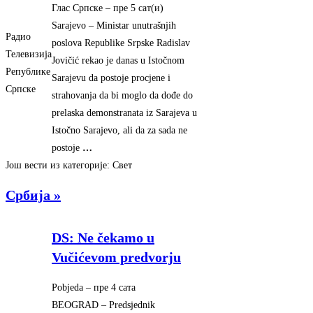
Глас Српске
–
‎пре 5 сат(и)‎
Sarajevo – Ministar unutrašnjih
Радио
poslova Republike Srpske Radislav
Телевизија
Jovičić rekao je danas u Istočnom
Републике
Sarajevu da postoje procjene i
Српске
strahovanja da bi moglo da dođe do
prelaska demonstranata iz Sarajeva u
Istočno Sarajevo, ali da za sada ne
postoje
…
Још вести из категорије: Свет
Србија »
DS: Ne čekamo u
Vučićevom predvorju
Pobjeda
–
‎пре 4 сата‎
BEOGRAD – Predsjednik