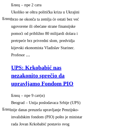
Блиц
–
‎пре 2 сата‎
Ukoliko se oštra politička kriza u Ukrajini
Блиц
brzo ne okonča ta zemlja će ostati bez već
ugovorene ili obećane strane finansijske
pomoći od približno 80 milijardi dolara i
pretrpeće brz privredni slom, predvidja
kijevski ekonomista Vladislav Starinec.
Profesor
…
UPS: Krkobabić nas
nezakonito sprečio da
upravljamo Fondom PIO
Блиц
–
‎пре 9 сат(и)‎
Beograd – Unija poslodavaca Srbije (UPS)
Блиц
nije danas preuzela upravljanje Penzijsko-
invalidskim fondom (PIO) pošto je ministar
rada Jovan Krkobabić postavio svog