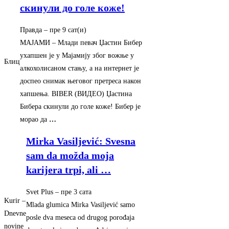
скинули до голе коже!
Правда
–
‎пре 9 сат(и)‎
МАЈАМИ – Млади певач Џастин Бибер
ухапшен је у Мајамију због вожње у
Блиц
алкохолисаном стању, а на интернет је
доспео снимак његовог претреса након
хапшења. BIBER (ВИДЕО) Џастина
Бибера скинули до голе коже! Бибер је
морао да
…
Mirka Vasiljević: Svesna
sam da možda moja
karijera trpi, ali
…
Svet Plus
–
‎пре 3 сата‎
Kurir –
Mlada glumica Mirka Vasiljević samo
Dnevne
posle dva meseca od drugog porođaja
novine