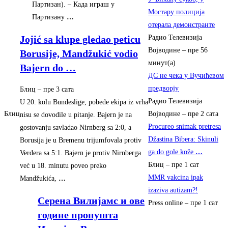
Партизан). – Када играш у
Мостару полиција
Партизану
…
отерала демонстранте
Jojić sa klupe gledao peticu
Радио Телевизија
Војводине
–
пре 56
Borusije, Mandžukić vodio
минут(а)
Bajern do
…
ДС не чека у Вучићевом
предворју
Блиц
–
‎пре 3 сата‎
Радио Телевизија
U 20. kolu Bundeslige, pobede ekipa iz vrha
Блиц
Војводине
–
пре 2 сата
nisu se dovodile u pitanje. Bajern je na
Procureo snimak pretresa
gostovanju savladao Nirnberg sa 2:0, a
Džastina Bibera: Skinuli
Borusija je u Bremenu trijumfovala protiv
ga do gole kože
…
Verdera sa 5:1. Bajern je protiv Nirnberga
Блиц
–
пре 1 сат
već u 18. minutu poveo preko
MMR vakcina ipak
Mandžukića,
…
izaziva autizam?!
Серена Вилијамс и ове
Press online
–
пре 1 сат
године пропушта