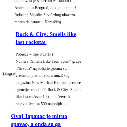
doputovala je sa decom Adrianom i
Andrejom u Beograd, dok je njen muž
fudbaler, Vujadin Savić zbog obaveza
morao da ostane u Nemačkoj.
Rock & City: Smells like
last rockstar
Pobjeda
–
‎пре 9 сат(и)‎
Numera „Smells Like Teen Spirit“ grupe
„Nirvana“ najbolja je pjesma svih
Telegraf
vremena, prema izboru muzičkog
magazina New Musical Express, prenose
agencije. cobain 02 Rock & City: Smells
like last rockstar List je u četvrtak
objavio listu sa 500 najboljih
…
Ovaj Japanac je mirno
spavao, a onda su ga