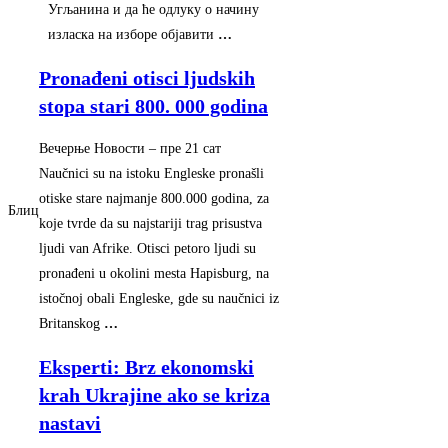
Угљанина и да ће одлуку о начину
изласка на изборе објавити
…
Pronađeni otisci ljudskih
stopa stari 800. 000 godina
Вечерње Новости
–
‎пре 21 сат‎
Naučnici su na istoku Engleske pronašli
otiske stare najmanje 800.000 godina, za
Блиц
koje tvrde da su najstariji trag prisustva
ljudi van Afrike. Otisci petoro ljudi su
pronađeni u okolini mesta Hapisburg, na
istočnoj obali Engleske, gde su naučnici iz
Britanskog
…
Eksperti: Brz ekonomski
krah Ukrajine ako se kriza
nastavi