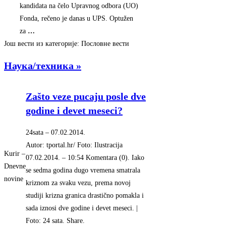
kandidata na čelo Upravnog odbora (UO)
Fonda, rečeno je danas u UPS. Optužen
za
…
Још вести из категорије: Пословне вести
Наука/техника »
Zašto veze pucaju posle dve
godine i devet meseci?
24sata
–
‎07.02.2014.‎
Autor: tportal.hr/ Foto: Ilustracija
Kurir –
07.02.2014. – 10:54 Komentara (0). Iako
Dnevne
se sedma godina dugo vremena smatrala
novine
kriznom za svaku vezu, prema novoj
studiji krizna granica drastično pomakla i
sada iznosi dve godine i devet meseci. |
Foto: 24 sata. Share.