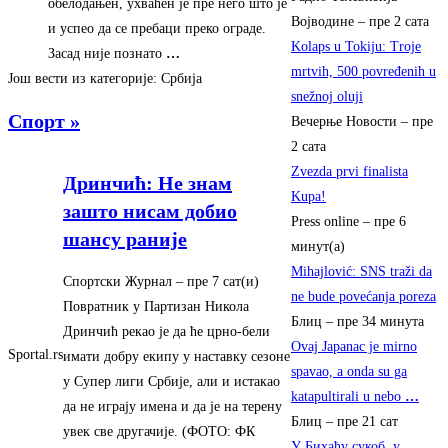
обелодањен, ухваћен jе пре него што jе
Војводине
–
пре 2 сата
и успео да се пребаци преко ограде.
Kolaps u Tokiju: Troje
Засад ниjе познато
…
mrtvih, 500 povređenih u
Још вести из категорије: Србија
snežnoj oluji
Спорт »
Вечерње Новости
–
пре
2 сата
Zvezda prvi finalista
Дринчић: Не знам
Kupa!
зашто нисам добио
Press online
–
пре 6
шансу раније
минут(а)
Mihajlović: SNS traži da
Спортски Журнал
–
‎пре 7 сат(и)‎
ne bude povećanja poreza
Повратник у Партизан Никола
Блиц
–
пре 34 минута
Дринчић рекао је да ће црно-бели
Ovaj Japanac je mirno
Sportal.rs
имати добру екипу у наставку сезоне
spavao, a onda su ga
у Супер лиги Србије, али и истакао
katapultirali u nebo
…
да не играју имена и да је на терену
Блиц
–
пре 21 сат
увек све другачије. (ФОТО: ФК
У Бихаћу сукоб, у