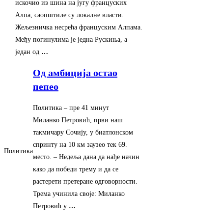
искочио из шина на југу француских
Алпа, саопштиле су локалне власти.
Жељезничка несрећа француским Алпама.
Међу погинулима је једна Рускиња, а
један од
…
Од амбиција остао
пепео
Политика
–
‎пре 41 минут‎
Миланко Петровић, први наш
такмичару Сочију, у биатлонском
спринту на 10 км заузео тек 69.
Политика
место. – Недеља дана да нађе начин
како да победи трему и да се
растерети претеране одговорности.
Трема учинила своје: Миланко
Петровић у
…