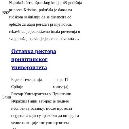
Najmlađa ćerka španskog kralja, 48-godišnja
princeza Kristina, pokušala je danas na
B92
sudskom saslušanju da se distancira od
optužbi za utaju poreza i pranje novca,
rekavši da je jednostavno imala poverenja u
svog muža, izjavio je jedan od advokata
…
Оставка ректора
приштинског
универзитета
Радио Телевизија
–
‎пре 11
Србије
минут(а)‎
Ректор Универзитета у Приштини
Блиц
Ибрахим Гаши вечерас је поднео
неопозиву оставку, после протеста
студената који су тражили да он оде са
челне позиције тог универзитета.