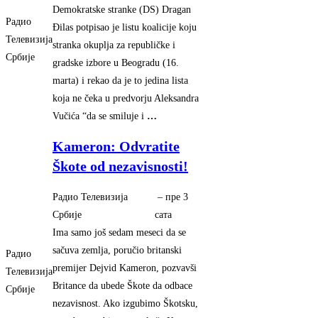
Demokratske stranke (DS) Dragan
Радио
Đilas potpisao je listu koalicije koju
Телевизија
stranka okuplja za republičke i
Србије
gradske izbore u Beogradu (16.
marta) i rekao da je to jedina lista
koja ne čeka u predvorju Aleksandra
Vučića “da se smiluje i
…
Kameron: Odvratite
Škote od nezavisnosti!
Радио Телевизија
–
‎пре 3
Србије
сата‎
Ima samo još sedam meseci da se
sačuva zemlja, poručio britanski
Радио
premijer Dejvid Kameron, pozvavši
Телевизија
Britance da ubede Škote da odbace
Србије
nezavisnost. Ako izgubimo Škotsku,