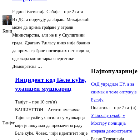
Радио Телевизија Србије
–
‎пре 2 сата‎
Из ДС-а поручују да Зорана Михајловић
може да прима грађане у згради
Блиц
Министарства, али не и у Скупштини
града. Драгану Ђиласу нико није бранио
да прима грађане последњих пет година,
одговара министарка енергетике.
Демократска
…
Најпопуларније
Инцидент код Беле куће,
САД увредиле ЕУ, а за
ухапшен мушкарац
снимак о томе оптужује
Русију
Танјуг
–
‎пре 10 сат(и)‎
Политика
–
пре 7 сат(и)
ВAШИНГTOН – Aгенти америчке
У Бихаћу сукоб, у
Tаjне службе ухапсили су мушкарца
Танјуг
Мостару полиција
коjи jе покушао да прескочи ограду
отерала демонстранте
Беле куће. Човек, чиjи идентитет ниjе
Радио Телевизија