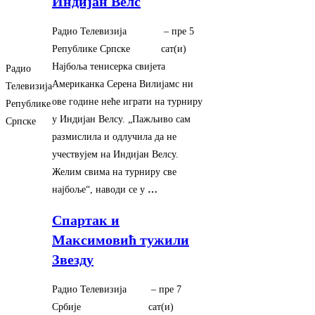
Индијан Велс
Радио Телевизија
–
‎пре 5
Републике Српске
сат(и)‎
Најбоља тенисерка свијета
Радио
Американка Серена Вилијамс ни
Телевизија
ове године неће играти на турниру
Републике
у Индијан Велсу. „Пажљиво сам
Српске
размислила и одлучила да не
учествујем на Индијан Велсу.
Желим свима на турниру све
најбоље“, наводи се у
…
Спартак и
Максимовић тужили
Звезду
Радио Телевизија
–
‎пре 7
Србије
сат(и)‎