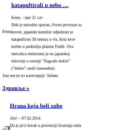
katapultirali u nebo
…
Блиц
–
‎пре 21 сат‎
Dok je navodno spavao, čvrsto privezan za
Блиц
krevet, japanski komičar odjednom je
katapultiran 50 metara u vis, kroz krov
kolibe u podnožju planine Fudži. Ova
smicalica emitovana je na japanskoj
televiziji u emisiji “Nagrade dokiri”
(“dokiri” znači iznenađen).
Још вести из категорије: Забава
Здравље »
Hrana koja beli zube
Alo!
–
‎07.02.2014.‎
Da je prvi korak u prevenciji kvarenja zuba