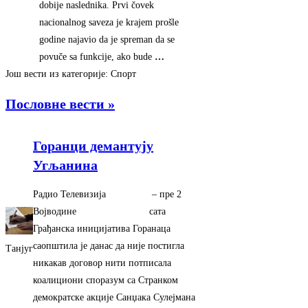
dobije naslednika. Prvi čovek
nacionalnog saveza je krajem prošle
godine najavio da je spreman da se
povuče sa funkcije, ako bude
…
Још вести из категорије: Спорт
Пословне вести »
Горанци демантују
Угљанина
Радио Телевизија
–
‎пре 2
Војводине
сата‎
Грађанска иницијатива Горанаца
саопштила је данас да није постигла
Танјуг
никакав договор нити потписала
коалициони споразум са Странком
демократске акције Санџака Сулејмана