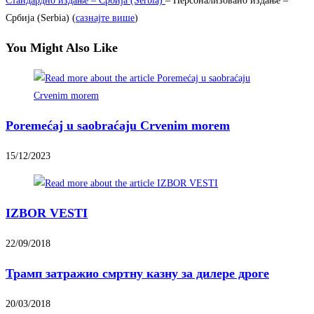
Стандардно издање – Србија (Serbia)
– Персонализовано издање –
Србија (Serbia) (
сазнајте више
)
You Might Also Like
Poremećaj u saobraćaju Crvenim morem
15/12/2023
IZBOR VESTI
22/09/2018
Трамп затражио смртну казну за дилере дроге
20/03/2018