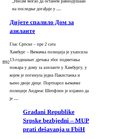
„Нисам могао да останем равнодушаан
на последње догађаје у
…
Дијете спалило Дом за
азиланте
Глас Српске
–
‎пре 2 сата‎
Хамбург – Њемачка полиција је ухапсила
13-годишњег дјечака због подметања
B92
пожара у дому за азиланте у Хамбургу, у
којем је погинула једна Пакистанка и
њено двоје дјеце. Портпарол њемачке
полиције Андреас Шепфлин је изјавио да
је
…
Građani Republike
Srpske bezbjedni – MUP
prati dešavanja u FbiH