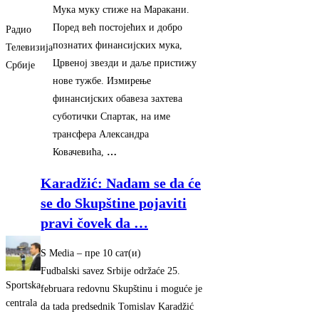
Мука муку стиже на Маракани.
Поред већ постојећих и добро
Радио
познатих финансијских мука,
Телевизија
Црвеној звезди и даље пристижу
Србије
нове тужбе. Измирење
финансијских обавеза захтева
суботички Спартак, на име
трансфера Александра
Ковачевића,
…
Karadžić: Nadam se da će
se do Skupštine pojaviti
pravi čovek da
…
S Media
–
‎пре 10 сат(и)‎
Fudbalski savez Srbije održaće 25.
Sportska
februara redovnu Skupštinu i moguće je
centrala
da tada predsednik Tomislav Karadžić