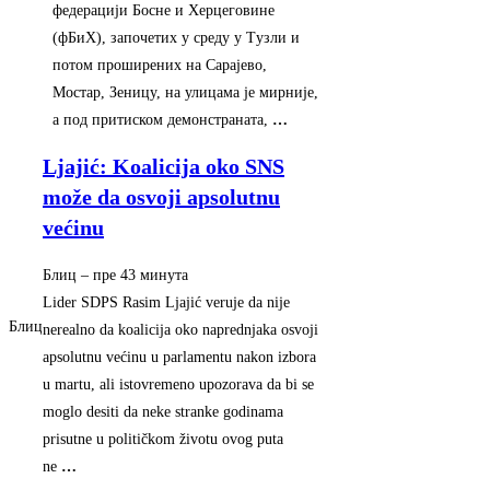
федерациjи Босне и Херцеговине
(фБиХ), започетих у среду у Tузли и
потом проширених на Сараjево,
Mостар, Зеницу, на улицама jе мирниjе,
а под притиском демонстраната,
…
Ljajić: Koalicija oko SNS
može da osvoji apsolutnu
većinu
Блиц
–
‎пре 43 минута‎
Lider SDPS Rasim Ljajić veruje da nije
Блиц
nerealno da koalicija oko naprednjaka osvoji
apsolutnu većinu u parlamentu nakon izbora
u martu, ali istovremeno upozorava da bi se
moglo desiti da neke stranke godinama
prisutne u političkom životu ovog puta
ne
…