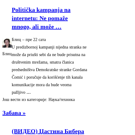
Politička kampanja na
internetu: Ne pomaže
mnogo, ali može
…
Блиц
–
‎пре 22 сата‎
U predizbornoj kampanji nijedna stranka ne
Блиц
može da priušti sebi da ne bude prisutna na
društvenim mrežama, smatra članica
predsedništva Demokratske stranke Gordana
Čomić i poručuje da korišćenje tih kanala
komunikacije mora da bude veoma
pažljivo
…
Још вести из категорије: Наука/техника
Забава »
(ВИДЕО) Џастина Бибера