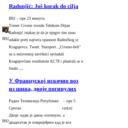
Radonjić: Još korak do cilja
B92
–
‎пре 23 минута‎
Trener Crvene zvezde Telekom Dejan
Radonjić istakao je da je njegov tim znao
B92
odakle preti najveća opasnost Radničkog iz
Kragujevca. Tweet. Starsport. „Crveno-beli“
su u neizvesnoj završnici savladali
Kragujevčane rezultatom 82:78 i plasirali se u
finale
…
У Француској искочио воз
из шина, двоје погинулих
Радио Телевизија Републике
–
‎пре 5
Српске
сат(и)‎
Двоје људи је данас погинуло, а
B92
двадесетак је повријеђено кад је воз