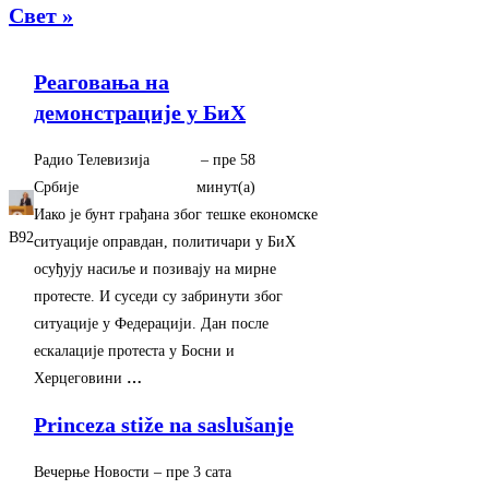
Свет »
Реаговања на
демонстрације у БиХ
Радио Телевизија
–
‎пре 58
Србије
минут(а)‎
Иако је бунт грађана због тешке економске
B92
ситуације оправдан, политичари у БиХ
осуђују насиље и позивају на мирне
протесте. И суседи су забринути због
ситуације у Федерацији. Дан после
ескалације протеста у Босни и
Херцеговини
…
Princeza stiže na saslušanje
Вечерње Новости
–
‎пре 3 сата‎