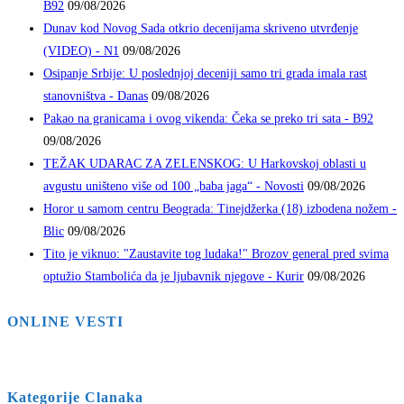
B92
09/08/2026
Dunav kod Novog Sada otkrio decenijama skriveno utvrđenje
(VIDEO) - N1
09/08/2026
Osipanje Srbije: U poslednjoj deceniji samo tri grada imala rast
stanovništva - Danas
09/08/2026
Pakao na granicama i ovog vikenda: Čeka se preko tri sata - B92
09/08/2026
TEŽAK UDARAC ZA ZELENSKOG: U Harkovskoj oblasti u
avgustu uništeno više od 100 „baba jaga“ - Novosti
09/08/2026
Horor u samom centru Beograda: Tinejdžerka (18) izbodena nožem -
Blic
09/08/2026
Tito je viknuo: "Zaustavite tog ludaka!" Brozov general pred svima
optužio Stambolića da je ljubavnik njegove - Kurir
09/08/2026
ONLINE VESTI
Kategorije Clanaka