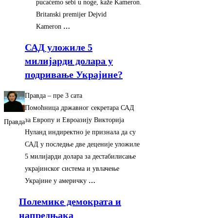
pucaćemo sebi u noge, kaže Kameron.
Britanski premijer Dejvid
Kameron
…
САД уложиле 5
милијарди долара у
подривање Украјине?
Правда
–
‎пре 3 сата‎
Помоћница државног секретара САД
за Европу и Евроазију Викторија
Правда
Нуланд индиректно је признала да су
САД у последње две деценије уложиле
5 милијарди долара за дестабилисање
украјинског система и увлачење
Украјине у америчку
…
Полемике демократа и
напредњака