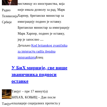
чистачицу из иностранства, која
није имала дозволу за рад, Марк
Радио
Харпер, британски министар за
Телевизија
имиграцију поднео је оставку.
Србије
Британски министар за имиграцију
Марк Харпер, поднео је оставку,
јер је запослио
…
Детаљно:
Kod britanskog zvaničnika
za imigraciju radila ilegalna
imigrantkinja
Блиц
У БиХ мирниjе, све више
званичника подноси
оставке
Танјуг
–
‎пре 17 минут(а)‎
БИХAЋ, KOЊИЦ – Дан после
ескалациjе социjалних протеста у
Танјуг