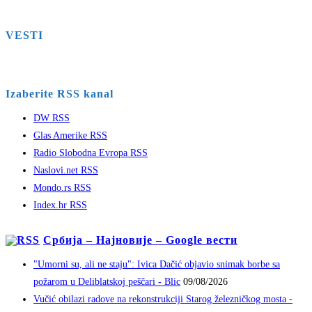
VESTI
Izaberite RSS kanal
DW RSS
Glas Amerike RSS
Radio Slobodna Evropa RSS
Naslovi.net RSS
Mondo.rs RSS
Index.hr RSS
Србија – Најновије – Google вести
"Umorni su, ali ne staju": Ivica Dačić objavio snimak borbe sa
požarom u Deliblatskoj peščari - Blic
09/08/2026
Vučić obilazi radove na rekonstrukciji Starog železničkog mosta -