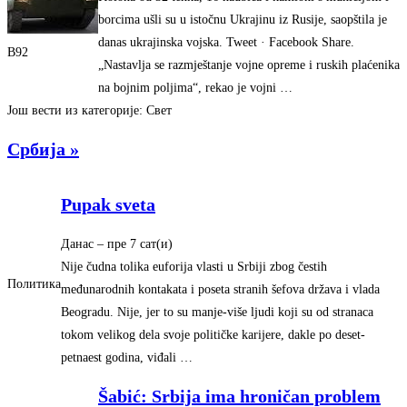
borcima ušli su u istočnu Ukrajinu iz Rusije, saopštila je
danas ukrajinska vojska. Tweet · Facebook Share.
B92
„Nastavlja se razmještanje vojne opreme i ruskih plaćenika
na bojnim poljima“, rekao je vojni …
Још вести из категорије: Свет
Србија »
Pupak sveta
Данас
– ‎пре 7 сат(и)‎
Nije čudna tolika euforija vlasti u Srbiji zbog čestih
Политика
međunarodnih kontakata i poseta stranih šefova država i vlada
Beogradu. Nije, jer to su manje-više ljudi koji su od stranaca
tokom velikog dela svoje političke karijere, dakle po deset-
petnaest godina, viđali …
Šabić: Srbija ima hroničan problem