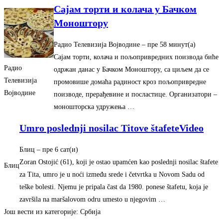
Сајам торти и колача у Бачком
Моноштору
Радио Телевизија Војводине
– ‎пре 58 минут(а)‎
Сајам торти, колача и пољопривредних поизвода биће
Радио
одржан данас у Бачком Моноштору, са циљем да се
Телевизија
промовише домаћа радиност кроз пољопривредне
Војводине
поизводе, прерађевине и посластице. Организатори –
моношторска удружења …
Umro poslednji nosilac Titove štafeteVideo
Блиц
– ‎пре 6 сат(и)‎
Zoran Ostojić (61), koji je ostao upamćen kao poslednji nosilac štafete
Блиц
za Tita, umro je u noći između srede i četvrtka u Novom Sadu od
teške bolesti. Njemu je pripala čast da 1980. ponese štafetu, koja je
završila na maršalovom odru umesto u njegovim …
Још вести из категорије: Србија