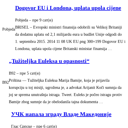
Dogovor EU i Londona, uplata upola cijene
Pobjeda
– ‎пре 9 сат(и)‎
BRISEL – Evropski ministri finansija odobrili su Velikoj Britaniji
Pobjeda
da dodatnu uplatu od 2,1 milijardu eura u budžet Unije odgodi do
1. septembra 2015. 2014 11 08 UK EU.png 300×199 Dogovor EU i
Londona, uplata upola cijene Britanski ministar finansija …
„Tužiteljka Euleksa u opasnosti“
B92
– ‎пре 5 сат(и)‎
Priština — Tužiteljka Euleksa Marija Bamije, koja je prijavila
B92
korupciju u toj misiji, ugrožena je, a advokat Arijanit Koči sumnja da
joj se sprema unutrašnja istraga. Tweet. Euleks je počeo istragu protiv
Bamije zbog sumnje da je obelodanila tajna dokumenta …
УЧК напала зграду Владе Македоније
Глас Српске
– ‎пре 6 сат(и)‎