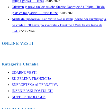
struje i goriva? - Danas
05/08/2026
Otkriven je pravi razlog sukoba Stanije Dobrojević i Takija: "Rekla
je da će mi platiti!" - Puls Online
05/08/2026
Arhitekta upozorava: Ako vidite ovo u stanu, bežite bez razmišljanja,
ne vredi ni 300 evra po kvadratu - Direktno | Vesti kakve treba da
budu
05/08/2026
ONLINE VESTI
Kategorije Clanaka
UDARNE VESTI
EU ZELENA TRANZICIJA
ENERGETSKA ALTERNATIVA
INŽENJERSKI POSTULATI
NOVE TEHNOLOGIJE