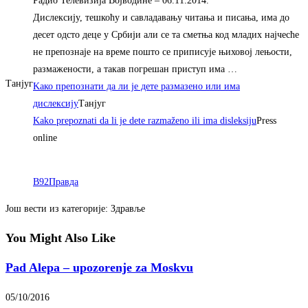
Радио Телевизија Војводине
– ‎06.11.2014.‎
Дислексију, тешкоћу и савладавању читања и писања, има до
десет одсто деце у Србији али се та сметња код младих најчесће
не препознаје на време пошто се приписује њиховој лењости,
размажености, а такав погрешан приступ има …
Танјуг
Kако препознати да ли jе дете размазено или има
дислексиjу
Танјуг
Kako prepoznati da li je dete razmaženo ili ima disleksiju
Press
online
B92
Правда
Још вести из категорије: Здравље
You Might Also Like
Pad Alepa – upozorenje za Moskvu
05/10/2016