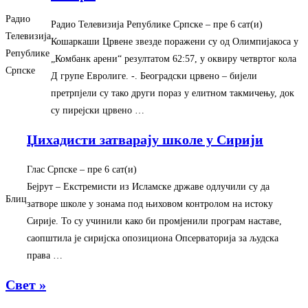
Радио
Радио Телевизија Републике Српске
– ‎пре 6 сат(и)‎
Телевизија
Кошаркаши Црвене звезде поражени су од Олимпијакоса у
Републике
„Комбанк арени“ резултатом 62:57, у оквиру четвртог кола
Српске
Д групе Евролиге. -. Београдски црвено – бијели
претрпјели су тако други пораз у елитном такмичењу, док
су пирејски црвено …
Џихадисти затварају школе у Сирији
Глас Српске
– ‎пре 6 сат(и)‎
Бејрут – Екстремисти из Исламске државе одлучили су да
Блиц
затворе школе у зонама под њиховом контролом на истоку
Сирије. То су учинили како би промјенили програм наставе,
саопштила је сиријска опозициона Опсерваторија за људска
права …
Свет »