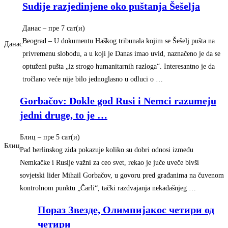
Sudije razjedinjene oko puštanja Šešelja
Данас
– ‎пре 7 сат(и)‎
Beograd – U dokumentu Haškog tribunala kojim se Šešelj pušta na
Данас
privremenu slobodu, a u koji je Danas imao uvid, naznačeno je da se
optuženi pušta „iz strogo humanitarnih razloga“. Interesantno je da
tročlano veće nije bilo jednoglasno u odluci o …
Gorbačov: Dokle god Rusi i Nemci razumeju
jedni druge, to je
…
Блиц
– ‎пре 5 сат(и)‎
Блиц
Pad berlinskog zida pokazuje koliko su dobri odnosi između
Nemkačke i Rusije važni za ceo svet, rekao je juče uveče bivši
sovjetski lider Mihail Gorbačov, u govoru pred građanima na čuvenom
kontrolnom punktu „Čarli“, tački razdvajanja nekadašnjeg …
Пораз Звезде, Олимпијакос четири од
четири