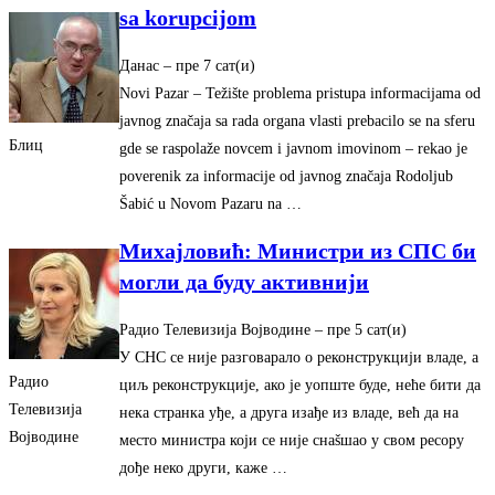
sa korupcijom
Данас
– ‎пре 7 сат(и)‎
Novi Pazar – Težište problema pristupa informacijama od
javnog značaja sa rada organa vlasti prebacilo se na sferu
Блиц
gde se raspolaže novcem i javnom imovinom – rekao je
poverenik za informacije od javnog značaja Rodoljub
Šabić u Novom Pazaru na …
Михајловић: Министри из СПС би
могли да буду активнији
Радио Телевизија Војводине
– ‎пре 5 сат(и)‎
У СНС се није разговарало о реконструкцији владе, а
Радио
циљ реконструкције, ако је уопште буде, неће бити да
Телевизија
нека странка уђе, а друга изађе из владе, већ да на
Војводине
место министра који се није снаšшао у свом ресору
дође неко други, каже …