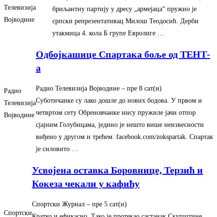
Телевизија
бриљантну партију у дресу „армејаца“ пружио је
Војводине
српски репрезентативац Милош Теодосић. Дерби
утакмица 4. кола Б групе Евролиге …
Одбојкашице Спартака боље од ТЕНТ-
а
Радио Телевизија Војводине
– ‎пре 8 сат(и)‎
Радио
Суботичанке су лако дошле до нових бодова. У првом и
Телевизија
четвртом сету Обреновчанке нису пружиле јачи отпор
Војводине
сјајним Голубицама, једино је нешто више неизвесности
виђено у другом и трећем. facebook.com/zokspartak. Спартак
је силовито …
Усвојена оставка Боровнице, Терзић и
Кокеза чекали у кафићу
Спортски Журнал
– ‎пре 5 сат(и)‎
Спортски
Кратко и ефикасно. Тако је протекао састанак Скупштине