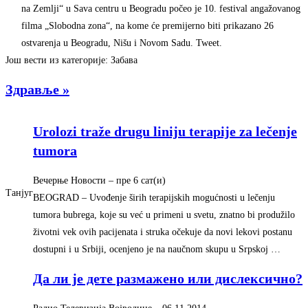
na Zemlji“ u Sava centru u Beogradu počeo je 10. festival angažovanog
filma „Slobodna zona“, na kome će premijerno biti prikazano 26
ostvarenja u Beogradu, Nišu i Novom Sadu. Tweet.
Још вести из категорије: Забава
Здравље »
Urolozi traže drugu liniju terapije za lečenje
tumora
Вечерње Новости
– ‎пре 6 сат(и)‎
Танјуг
BEOGRAD – Uvođenje širih terapijskih mogućnosti u lečenju
tumora bubrega, koje su već u primeni u svetu, znatno bi produžilo
životni vek ovih pacijenata i struka očekuje da novi lekovi postanu
dostupni i u Srbiji, ocenjeno je na naučnom skupu u Srpskoj …
Да ли је дете размажено или дислексично?