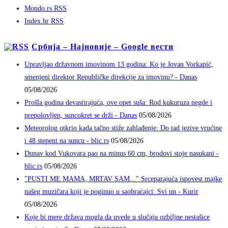
Mondo.rs RSS
Index.hr RSS
Србија – Најновије – Google вести
Upravljao državnom imovinom 13 godina: Ko je Jovan Vorkapić,
smenjeni direktor Republičke direkcije za imovinu? - Danas
05/08/2026
Prošla godina devastirajuća, ove opet suša: Rod kukuruza negde i
prepolovljen, suncokret se drži - Danas
05/08/2026
Meteorolog otkrio kada tačno stiže zahlađenje: Do tad jezive vrućine
i 48 stepeni na suncu - blic.rs
05/08/2026
Dunav kod Vukovara pao na minus 60 cm, brodovi stoje nasukani -
blic.rs
05/08/2026
"PUSTI ME MAMA, MRTAV SAM..." Srceparajuća ispovest majke
našeg muzičara koji je poginuo u saobraćajci: Svi un - Kurir
05/08/2026
Koje bi mere država mogla da uvede u slučaju ozbiljne nestašice