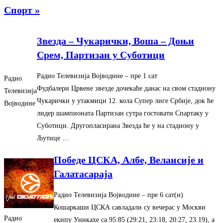
Спорт »
Звезда – Чукарички, Воша – Доњи
Срем, Партизан у Суботици
Радио Телевизија Војводине
– ‎пре 1 сат‎
Радио
Фудбалери Црвене звезде дочекаће данас на свом стадиону
Телевизија
Чукарички у утакмици 12. кола Супер лиге Србије, док ће
Војводине
лидер шампионата Партизан сутра гостовати Спартаку у
Суботици. Другопласирана Звезда ће у на стадиону у
Љутице …
Победе ЦСКА, Албе, Велансије и
Галатасараја
Радио Телевизија Војводине
– ‎пре 6 сат(и)‎
Кошаркаши ЦСКА савладали су вечерас у Москви
Радио
екипу Уникахе са 95:85 (29:21, 23:18, 20:27, 23.19), а