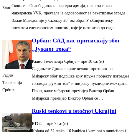
Скопље – Ослободилачка народна армија, позната и као
Блиц
македонска УЧК, преузела је одговорност за ракетирање зграде
Владе Македоније у Скопљу 28. октобра. У обавјештењу
послатом електронском поштом, које је потписао до сада …
Орбан: САД нас притискају због
„Јужног тока“
Радио Телевизија Србије
– ‎пре 10 сат(и)‎
Сједињене Државе врше велики притисак на
Радио
Мађарску због подршке коју пружа пројекту изградње
Телевизија
гасовода „Јужни ток“ и ширењу нуклеарне електране
Србије
Пакш, каже мађарски премијер Виктор Орбан.
Мађарски премијер Виктор Орбан се …
Ruski tenkovi u istočnoj Ukrajini
RTCG
– ‎пре 7 сат(и)‎
Kolona od 32 tenka, 16 haubica i kamioni s municijom i