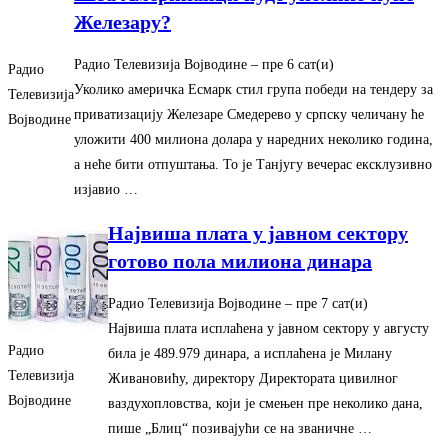
Железару?
Радио Телевизија Војводине
– ‎пре 6 сат(и)‎
Радио
Уколико америчка Есмарк стил група победи на тендеру за
Телевизија
приватизацију Железаре Смедерево у српску челичану ће
Војводине
уложити 400 милиона долара у наредних неколико година,
а неће бити отпуштања. То је Танјугу вечерас ексклузивно
изјавио …
Највиша плата у јавном сектору
готово пола милиона динара
Радио Телевизија Војводине
– ‎пре 7 сат(и)‎
Највиша плата исплаћена у јавном сектору у августу
Радио
била је 489.979 динара, а исплаћена је Милану
Телевизија
Живановићу, директору Директората цивилног
Војводине
ваздухопловства, који је смењен пре неколико дана,
пише „Блиц“ позивајући се на званичне …