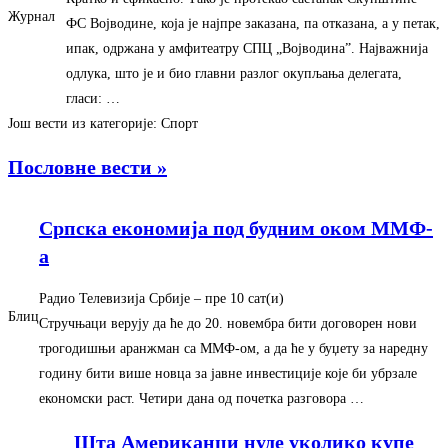
Журнал
ФС Војводине, која је најпре заказана, па отказана, а у петак,
ипак, одржана у амфитеатру СПЦ „Војводина”. Најважнија
одлука, што је и био главни разлог окупљања делегата,
гласи: …
Још вести из категорије: Спорт
Пословне вести »
Српска економија под будним оком ММФ-
а
Радио Телевизија Србије
– ‎пре 10 сат(и)‎
Блиц
Стручњаци верују да ће до 20. новембра бити договорен нови
трогодишњи аранжман са ММФ-ом, а да ће у буџету за наредну
годину бити више новца за јавне инвестиције које би убрзале
економски раст. Четири дана од почетка разговора …
Шта Американци нуде уколико купе