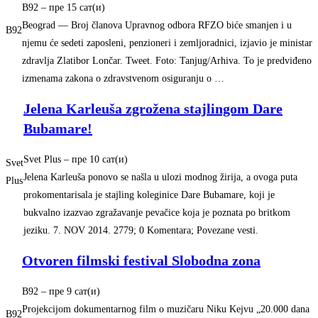
B92
– ‎пре 15 сат(и)‎
Beograd — Broj članova Upravnog odbora RFZO biće smanjen i u
B92
njemu će sedeti zaposleni, penzioneri i zemljoradnici, izjavio je ministar
zdravlja Zlatibor Lončar. Tweet. Foto: Tanjug/Arhiva. To je predviđeno
izmenama zakona o zdravstvenom osiguranju o …
Jelena Karleuša zgrožena stajlingom Dare
Bubamare!
Svet Plus
– ‎пре 10 сат(и)‎
Svet
Jelena Karleuša ponovo se našla u ulozi modnog žirija, a ovoga puta
Plus
prokomentarisala je stajling koleginice Dare Bubamare, koji je
bukvalno izazvao zgražavanje pevačice koja je poznata po britkom
jeziku. 7. NOV 2014. 2779; 0 Komentara; Povezane vesti.
Otvoren filmski festival Slobodna zona
B92
– ‎пре 9 сат(и)‎
Projekcijom dokumentarnog film o muzičaru Niku Kejvu „20.000 dana
B92