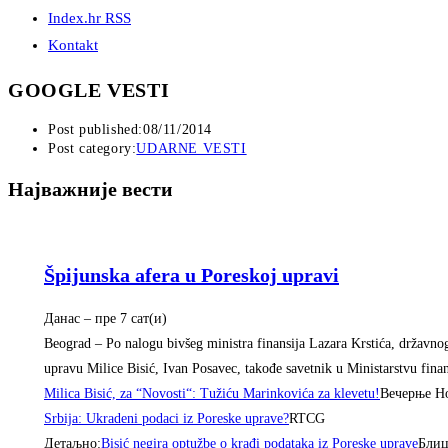
Index.hr RSS
Kontakt
GOOGLE VESTI
Post published:
08/11/2014
Post category:
UDARNE VESTI
Најважније вести
Špijunska afera u Poreskoj upravi
Данас
– ‎пре 7 сат(и)‎
Beograd – Po nalogu bivšeg ministra finansija Lazara Krstića, državnog
upravu Milice Bisić, Ivan Posavec, takođe savetnik u Ministarstvu finan
Milica Bisić, za “Novosti“: Tužiću Marinkovića za klevetu!
Вечерње Н
Srbija: Ukradeni podaci iz Poreske uprave?
RTCG
Детаљно:
Bisić negira optužbe o krađi podataka iz Poreske uprave
Бли