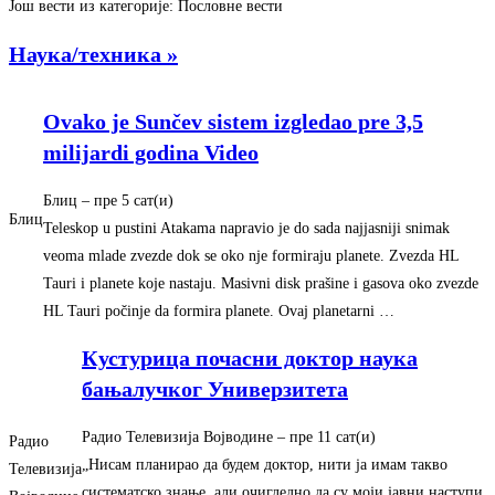
Још вести из категорије: Пословне вести
Наука/техника »
Ovako je Sunčev sistem izgledao pre 3,5
milijardi godina Video
Блиц
– ‎пре 5 сат(и)‎
Блиц
Teleskop u pustini Atakama napravio je do sada najjasniji snimak
veoma mlade zvezde dok se oko nje formiraju planete. Zvezda HL
Tauri i planete koje nastaju. Masivni disk prašine i gasova oko zvezde
HL Tauri počinje da formira planete. Ovaj planetarni …
Кустурица почасни доктор наука
бањалучког Универзитета
Радио Телевизија Војводине
– ‎пре 11 сат(и)‎
Радио
„Нисам планирао да будем доктор, нити ја имам такво
Телевизија
систематско знање, али очигледно да су моји јавни наступи