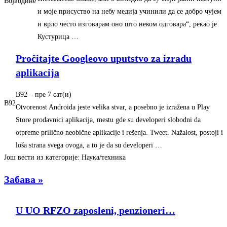
Војводине
и моје присуство на небу медија учинили да се добро чујем
и врло често изговарам оно што неком одговара“, рекао је
Кустурица …
Pročitajte Googleovo uputstvo za izradu
aplikacija
B92
– ‎пре 7 сат(и)‎
B92
Otvorenost Androida jeste velika stvar, a posebno je izražena u Play
Store prodavnici aplikacija, mestu gde su developeri slobodni da
otpreme prilično neobične aplikacije i rešenja. Tweet. Nažalost, postoji i
loša strana svega ovoga, a to je da su developeri …
Још вести из категорије: Наука/техника
Забава »
U UO RFZO zaposleni, penzioneri…