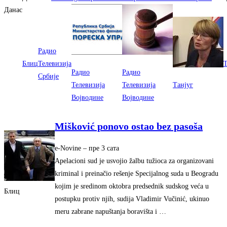
Данас
Радио
Блиц
Телевизија
T
Радио
Радио
Србије
Телевизија
Телевизија
Танјуг
Војводине
Војводине
Mišković ponovo ostao bez pasoša
e-Novine
– ‎пре 3 сата‎
Apelacioni sud je usvojio žalbu tužioca za organizovani
kriminal i preinačio rešenje Specijalnog suda u Beogradu
kojim je sredinom oktobra predsednik sudskog veća u
Блиц
postupku protiv njih, sudija Vladimir Vučinić, ukinuo
meru zabrane napuštanja boravišta i …