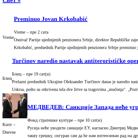
Preminuo Jovan Krkobabić
Vreme
–
‎пре 2 сата‎
Vreme
Osnivač Partije ujedinjenih penzionera Srbije, direktor Republičke zaj
Krkobabić, predsednik Partije ujedinjenih penzionera Srbije preminuo 
Turčinov naredio nastavak antiterorističke ope
Блиц
–
‎пре 19 сат(и)‎
Блиц
Prelazni predsednik Ukrajine Oleksander Turčinov danas je naredio nastav
Uskrsa, pošto su otkrivena tela dve žrtve sa tragovima „mučenja“. „Po
МЕДВЕДЕВ: Санкције Запада неће угр
Фонд стратешке културе
–
‎пре 10 сат(и)‎
Kurir –
Русија неће уводити санкције ЕУ, нагласио Дмитриј Медве
Dnevne
такву грешку, сигуран сам да ће нам интензиван рад на