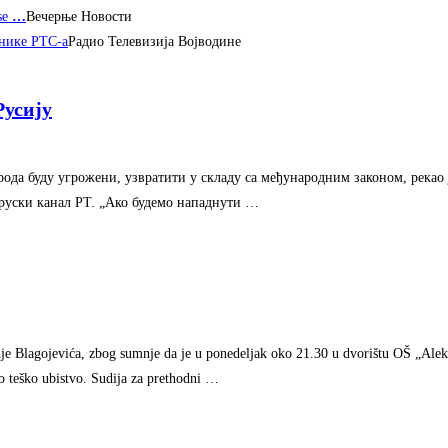
se
…
Вечерње Новости
нике РТС-а
Радио Телевизија Војводине
Русију
арода буду угрожени, узвратити у складу са међународним законом, рекао
 руски канал РТ. „Ако будемо нападнути …
nje Blagojevića, zbog sumnje da je u ponedeljak oko 21.30 u dvorištu OŠ „Alek
lo teško ubistvo. Sudija za prethodni …