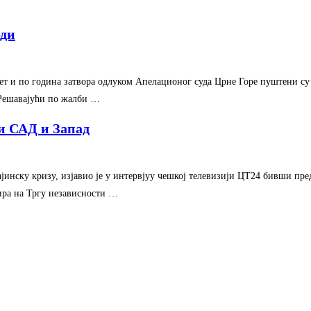
оди
ет и по година затвора одлуком Апелационог суда Црне Горе пуштени су
. Решавајући по жалби …
и САД и Запад
јинску кризу, изјавио је у интервјуу чешкој телевизији ЦТ24 бивши пр
ира на Тргу независности …