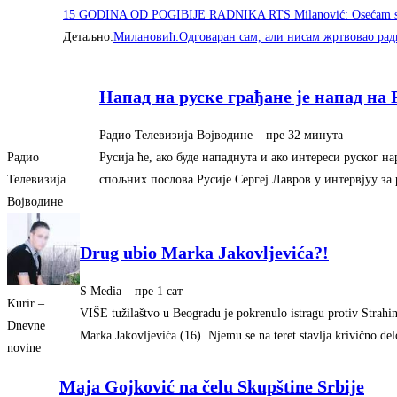
15 GODINA OD POGIBIJE RADNIKA RTS Milanović: Osećam 
Детаљно:
Милановић:Одговаран сам, али нисам жртвовао рад
Напад на руске грађане је напад на 
Радио Телевизија Војводине
–
‎пре 32 минута‎
Русија ће, ако буде нападнута и ако интереси руског н
Радио
спољних послова Русије Сергеј Лавров у интервјуу за
Телевизија
Војводине
Drug ubio Marka Jakovljevića?!
S Media
–
‎пре 1 сат‎
Kurir –
VIŠE tužilaštvo u Beogradu je pokrenulo istragu protiv Strahi
Dnevne
Marka Jakovljevića (16). Njemu se na teret stavlja krivično de
novine
Maja Gojković na čelu Skupštine Srbije