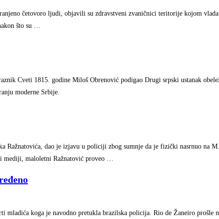
ranjeno četovoro ljudi, objavili su zdravstveni zvaničnici teritorije kojom vlad
 nakon što su …
znik Cveti 1815. godine Miloš Obrenović podigao Drugi srpski ustanak obele
ranju moderne Srbije.
 Ražnatovića, dao je izjavu u policiji zbog sumnje da je fizički nasrnuo na M.
ki mediji, maloletni Ražnatović proveo …
vređeno
rti mladića koga je navodno pretukla brazilska policija. Rio de Žaneiro prošle 