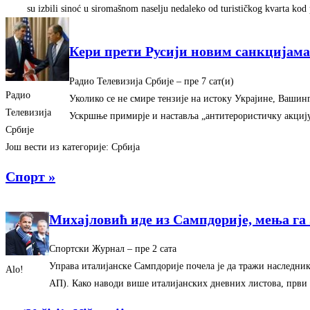
su izbili sinoć u siromašnom naselju nedaleko od turističkog kvarta ko
Кери прети Русији новим санкцијама
Радио Телевизија Србије
–
‎пре 7 сат(и)‎
Радио
Уколико се не смире тензије на истоку Украјине, Вашин
Телевизија
Ускршње примирје и наставља „антитерористичку акциј
Србије
Још вести из категорије: Србија
Спорт »
Михајловић иде из Сампдорије, мења га
Спортски Журнал
–
‎пре 2 сата‎
Управа италијанске Сампдорије почела је да тражи наследник
Alo!
АП). Како наводи више италијанских дневних листова, први 