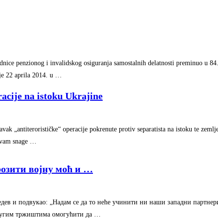
ednice penzionog i invalidskog osiguranja samostalnih delatnosti preminuo u 84
je 22 aprila 2014. u …
racije na istoku Ukrajine
ak „antiterorističke“ operacije pokrenute protiv separatista na istoku te zemlje
zivam snage …
озити војну моћ и
…
дев и подвукао: „Надам се да то неће учинити ни наши западни партнери
 другим тржиштима омогућити да …