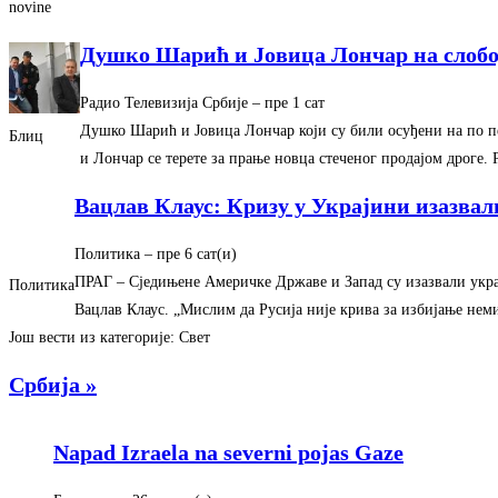
novine
Душко Шарић и Јовица Лончар на слоб
Радио Телевизија Србије
–
‎пре 1 сат‎
Душко Шарић и Јовица Лончар који су били осуђени на по п
Блиц
и Лончар се терете за прање новца стеченог продајом дроге
Вацлав Клаус: Кризу у Украјини изазвал
Политика
–
‎пре 6 сат(и)‎
ПРАГ – Сједињене Америчке Државе и Запад су изазвали укра
Политика
Вацлав Клаус. „Мислим да Русија није крива за избијање нем
Још вести из категорије: Свет
Србија »
Napad Izraela na severni pojas Gaze