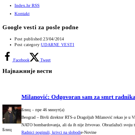
Index.hr RSS
Kontakt
Google vesti za posle podne
Post published:
23/04/2014
Post category:
UDARNE VESTI
Facebook
Tweet
Најважније вести
Milanović: Odgovoran sam za smrt radnika 
Блиц
–
‎пре 46 минут(а)‎
Beograd – Bivši direktor RTS-a Dragoljub Milanović rekao je u V
NATO bombardovanja, ali da ih nije žrtvovao. Obrazlažući svoju 
Блиц
Radnici poginuli, krivci na slobodi
e-Novine