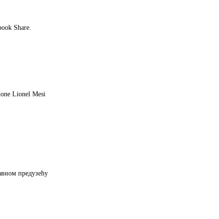
book Share.
elone Lionel Mesi
авном предузећу