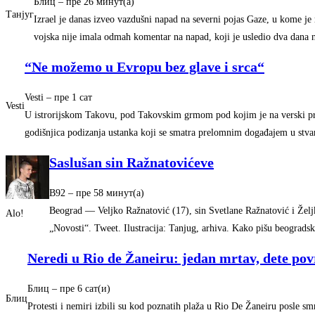
Блиц
–
‎пре 26 минут(а)‎
Танјуг
Izrael je danas izveo vazdušni napad na severni pojas Gaze, u kome je 
vojska nije imala odmah komentar na napad, koji je usledio dva dana
“Ne možemo u Evropu bez glave i srca“
Vesti
–
‎пре 1 сат‎
Vesti
U istrorijskom Takovu, pod Takovskim grmom pod kojim je na verski pra
godišnjica podizanja ustanka koji se smatra prelomnim događajem u stva
Saslušan sin Ražnatovićeve
B92
–
‎пре 58 минут(а)‎
Beograd — Veljko Ražnatović (17), sin Svetlane Ražnatović i Željka
Alo!
„Novosti“. Tweet. Ilustracija: Tanjug, arhiva. Kako pišu beograds
Neredi u Rio de Žaneiru: jedan mrtav, dete po
Блиц
–
‎пре 6 сат(и)‎
Блиц
Protesti i nemiri izbili su kod poznatih plaža u Rio De Žaneiru posle sm