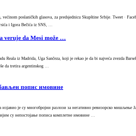
, većinom poslaničkih glasova, za predsjednicu Skupštine Srbije. Tweet · Face
Arsića i Igora Bečića iz SNS, …
a veruje da Mesi može
…
ndu Reala iz Madrida, Uga Sančeza, koji je rekao je da bi najveća zvezda Bars
še da tretira argentinskog …
бављен попис имовине
изјавио је су многобројни разлози за негативно ревизорско мишљење Ј
нијим су непостојање пописа комплетне имовине …