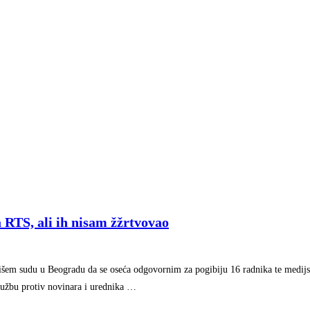
RTS, ali ih nisam žžrtvovao
išem sudu u Beogradu da se oseća odgovornim za pogibiju 16 radnika te medij
tužbu protiv novinara i urednika …