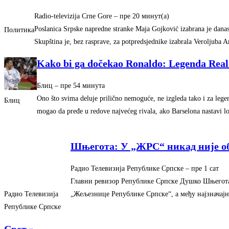
Radio-televizija Crne Gore
–
‎пре 20 минут(а)‎
Poslanica Srpske napredne stranke Maja Gojković izabrana je danas
Политика
Skupština je, bez rasprave, za potpredsjednike izabrala Veroljuba 
Kako bi ga dočekao Ronaldo: Legenda Real
Блиц
–
‎пре 54 минута‎
Ono što svima deluje prilično nemoguće, ne izgleda tako i za lege
Блиц
mogao da pređe u redove najvećeg rivala, ako Barselona nastavi lo
Шњегота: У „ЖРС“ никад није о
Радио Телевизија Републике Српске
–
‎пре 1 сат‎
Главни ревизор Републике Српске Душко Шњегота 
„Жељезнице Републике Српске“, а међу најзначај
Радио Телевизија
Републике Српске
Свет »