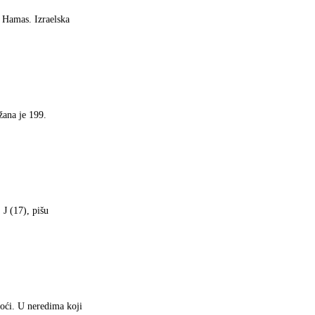
a Hamas. Izraelska
žana je 199.
 J (17), pišu
noći. U neredima koji