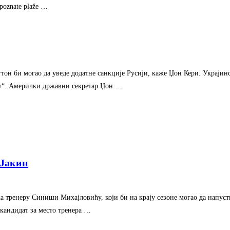
d poznate plaže …
гтон би могао да уведе додатне санкције Русији, каже Џон Кери. Украјин
у“. Амерички државни секретар Џон …
 Јакин
а тренеру Синиши Михајловићу, који би на крају сезоне могао да напуст
кандидат за место тренера …