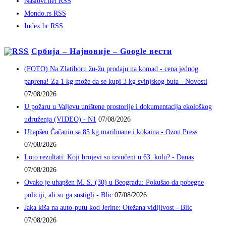
Naslovi.net RSS
Mondo.rs RSS
Index.hr RSS
Србија – Најновије – Google вести
(FOTO) Na Zlatiboru žu-žu prodaju na komad - cena jednog
paprena! Za 1 kg može da se kupi 3 kg svinjskog buta - Novosti
07/08/2026
U požaru u Valjevu uništene prostorije i dokumentacija ekološkog
udruženja (VIDEO) - N1
07/08/2026
Uhapšen Čačanin sa 85 kg marihuane i kokaina - Ozon Press
07/08/2026
Loto rezultati: Koji brojevi su izvučeni u 63. kolu? - Danas
07/08/2026
Ovako je uhapšen M. S. (30) u Beogradu: Pokušao da pobegne
policiji, ali su ga sustigli - Blic
07/08/2026
Jaka kiša na auto-putu kod Jerine: Otežana vidljivost - Blic
07/08/2026