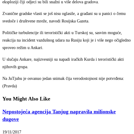
eksploziji čiji odjeci su bili snažni u više delova gradova.
Zvanične gradske vlasti se još nisu oglasile, a građani su u panici o čemu
svedoče i društvene mreže, navodi Rosijska Gazeta.
Političke turbulencije ili teroristički akti u Turskoj su, sasvim moguće,
reakcija na incident vazdušnog udara na Rusiju koji je i više nego očigledno
sproveo režim u Ankari.
U slučaju Ankare, najizvesniji su napadi iračkih Kurda i teroristički akti
njihovih grupa.
Na JuTjubu je osvanuo jedan snimak čija verodostojnost nije potvrđena:
(Pravda)
You Might Also Like
Nepostojeća agencija Tanjug napravila milionske
dugove
19/11/2017