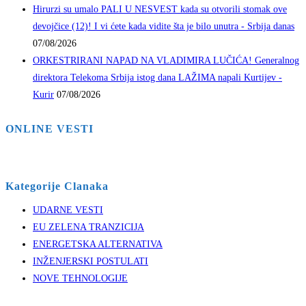
Hirurzi su umalo PALI U NESVEST kada su otvorili stomak ove
devojčice (12)! I vi ćete kada vidite šta je bilo unutra - Srbija danas
07/08/2026
ORKESTRIRANI NAPAD NA VLADIMIRA LUČIĆA! Generalnog
direktora Telekoma Srbija istog dana LAŽIMA napali Kurtijev -
Kurir
07/08/2026
ONLINE VESTI
Kategorije Clanaka
UDARNE VESTI
EU ZELENA TRANZICIJA
ENERGETSKA ALTERNATIVA
INŽENJERSKI POSTULATI
NOVE TEHNOLOGIJE