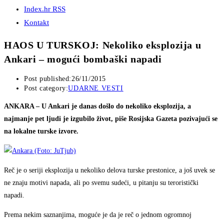
Index.hr RSS
Kontakt
HAOS U TURSKOJ: Nekoliko eksplozija u
Ankari – mogući bombaški napadi
Post published:
26/11/2015
Post category:
UDARNE VESTI
ANKARA – U Ankari je danas došlo do nekoliko eksplozija, a
najmanje pet ljudi je izgubilo život, piše Rosijska Gazeta pozivajući se
na lokalne turske izvore.
Reč je o seriji eksplozija u nekoliko delova turske prestonice, a još uvek se
ne znaju motivi napada, ali po svemu sudeći, u pitanju su teroristički
napadi.
Prema nekim saznanjima, moguće je da je reč o jednom ogromnoj