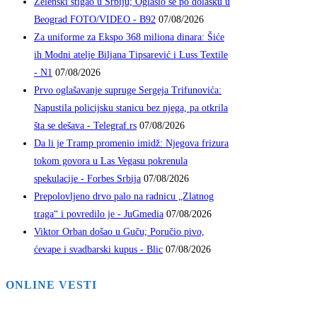
Zelenski stigao u Srbiju; Oglasio se po dolasku u
Beograd FOTO/VIDEO - B92
07/08/2026
Za uniforme za Ekspo 368 miliona dinara: Šiće
ih Modni atelje Biljana Tipsarević i Luss Textile
- N1
07/08/2026
Prvo oglašavanje supruge Sergeja Trifunovića:
Napustila policijsku stanicu bez njega, pa otkrila
šta se dešava - Telegraf.rs
07/08/2026
Da li je Tramp promenio imidž: Njegova frizura
tokom govora u Las Vegasu pokrenula
spekulacije - Forbes Srbija
07/08/2026
Prepolovljeno drvo palo na radnicu „Zlatnog
traga“ i povredilo je - JuGmedia
07/08/2026
Viktor Orban došao u Guču; Poručio pivo,
ćevape i svadbarski kupus - Blic
07/08/2026
ONLINE VESTI