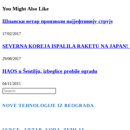
You Might Also Like
Шпански ветар производи најјефтинију струју
17/02/2017
SEVERNA KOREJA ISPALILA RAKETU NA JAPAN! Projekti
29/08/2017
HAOS u Šentilju, izbeglice probile ogradu
04/11/2015
Press
Escape
NOVE TEHNOLOGIJE IZ BEOGRADA
to
close
the
search
SUNCE , VETAR ,VODA, ZEMLJA