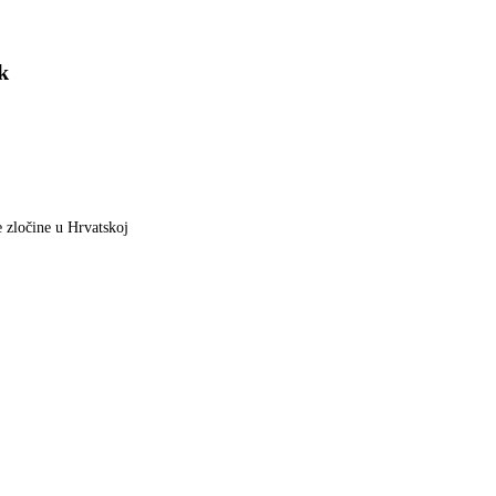
k
e zločine u Hrvatskoj