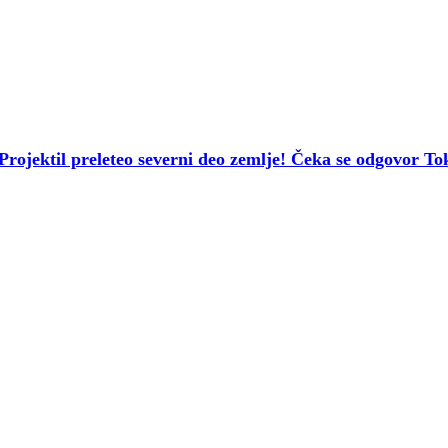
l preleteo severni deo zemlje! Čeka se odgovor Tok