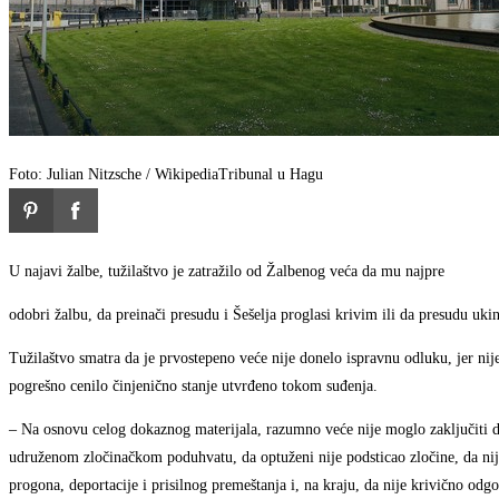
Foto: Julian Nitzsche / Wikipedia
Tribunal u Hagu
U najavi žalbe, tužilaštvo je zatražilo od Žalbenog veća da mu najpre
odobri žalbu, da preinači presudu i Šešelja proglasi krivim ili da presudu ukin
Tužilaštvo smatra da je prvostepeno veće nije donelo ispravnu odluku, jer nije 
pogrešno cenilo činjenično stanje utvrđeno tokom suđenja.
– Na osnovu celog dokaznog materijala, razumno veće nije moglo zaključiti da
udruženom zločinačkom poduhvatu, da optuženi nije podsticao zločine, da nije 
progona, deportacije i prisilnog premeštanja i, na kraju, da nije krivično odgo