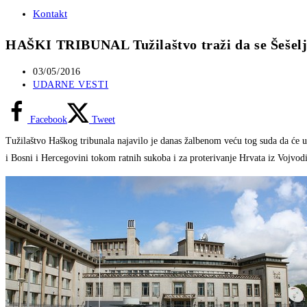
Kontakt
HAŠKI TRIBUNAL Tužilaštvo traži da se Šešelj p
Post
03/05/2016
published:
Post
UDARNE VESTI
category:
Facebook
Tweet
Tužilaštvo Haškog tribunala najavilo je danas žalbenom veću tog suda da će ul
i Bosni i Hercegovini tokom ratnih sukoba i za proterivanje Hrvata iz Vojvod