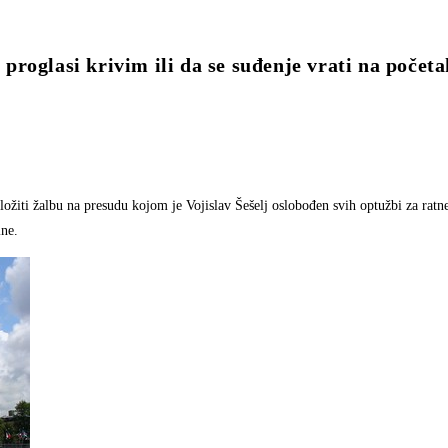
roglasi krivim ili da se suđenje vrati na početa
ožiti žalbu na presudu kojom je Vojislav Šešelj oslobođen svih optužbi za ratn
ine.