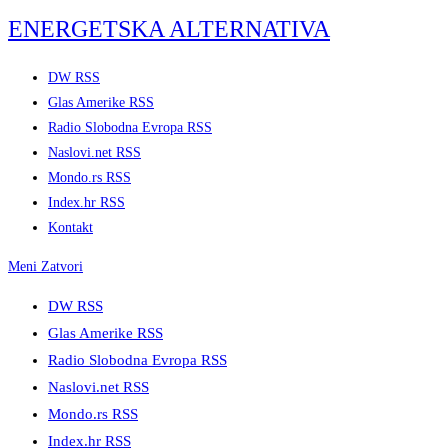
Skip
ENERGETSKA ALTERNATIVA
to
content
DW RSS
Glas Amerike RSS
Radio Slobodna Evropa RSS
Naslovi.net RSS
Mondo.rs RSS
Index.hr RSS
Kontakt
Meni
Zatvori
DW RSS
Glas Amerike RSS
Radio Slobodna Evropa RSS
Naslovi.net RSS
Mondo.rs RSS
Index.hr RSS