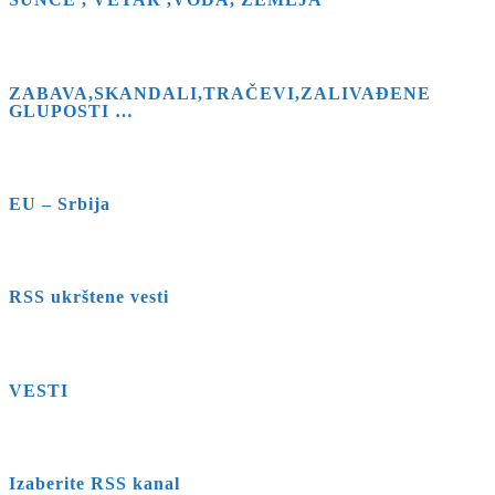
panel.
ZABAVA,SKANDALI,TRAČEVI,ZALIVAĐENE
GLUPOSTI …
EU – Srbija
RSS ukrštene vesti
VESTI
Izaberite RSS kanal