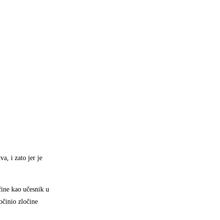
a, i zato jer je
čine kao učesnik u
očinio zločine