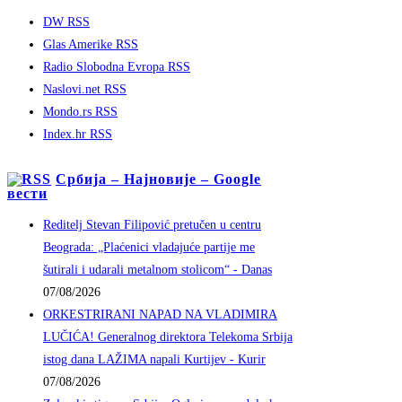
DW RSS
Glas Amerike RSS
Radio Slobodna Evropa RSS
Naslovi.net RSS
Mondo.rs RSS
Index.hr RSS
Србија – Најновије – Google
вести
Reditelj Stevan Filipović pretučen u centru
Beograda: „Plaćenici vladajuće partije me
šutirali i udarali metalnom stolicom“ - Danas
07/08/2026
ORKESTRIRANI NAPAD NA VLADIMIRA
LUČIĆA! Generalnog direktora Telekoma Srbija
istog dana LAŽIMA napali Kurtijev - Kurir
07/08/2026