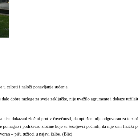
e u celosti i naloži ponavljanje suđenja.
dalo dobre razloge za svoje zaključke, nije uvažilo agrumente i dokaze tužilaštv
 nisu dokazani zločini protiv čovečnosti, da optuženi nije odgovoran za te zlo
pomagao i podržavao zločine koje su šešeljevci počinili, da nije sam fizički p
voran – pišu tužioci u najavi žalbe. (Blic)