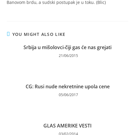
Banovom brdu, a sudski postupak je u toku. (Blic)
YOU MIGHT ALSO LIKE
Srbija u mišolovci-čiji gas će nas grejati
21/06/2015
CG: Rusi nude nekretnine upola cene
05/06/2017
GLAS AMERIKE VESTI
03/02/2014