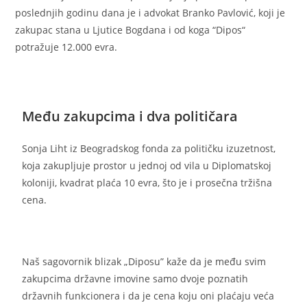
poslednjih godinu dana je i advokat Branko Pavlović, koji je
zakupac stana u Ljutice Bogdana i od koga “Dipos“
potražuje 12.000 evra.
Među zakupcima i dva političara
Sonja Liht iz Beogradskog fonda za političku izuzetnost,
koja zakupljuje prostor u jednoj od vila u Diplomatskoj
koloniji, kvadrat plaća 10 evra, što je i prosečna tržišna
cena.
Naš sagovornik blizak „Diposu” kaže da je među svim
zakupcima državne imovine samo dvoje poznatih
državnih funkcionera i da je cena koju oni plaćaju veća