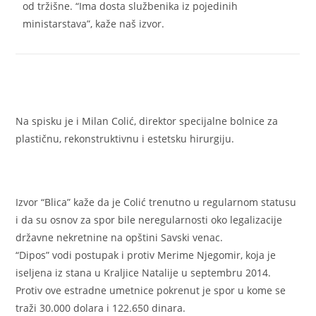
od tržišne. “Ima dosta službenika iz pojedinih
ministarstava”, kaže naš izvor.
Na spisku je i Milan Colić, direktor specijalne bolnice za
plastičnu, rekonstruktivnu i estetsku hirurgiju.
Izvor “Blica” kaže da je Colić trenutno u regularnom statusu
i da su osnov za spor bile neregularnosti oko legalizacije
državne nekretnine na opštini Savski venac.
“Dipos” vodi postupak i protiv Merime Njegomir, koja je
iseljena iz stana u Kraljice Natalije u septembru 2014.
Protiv ove estradne umetnice pokrenut je spor u kome se
traži 30.000 dolara i 122.650 dinara.