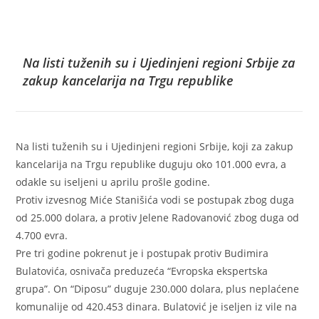
Na listi tuženih su i Ujedinjeni regioni Srbije za
zakup kancelarija na Trgu republike
Na listi tuženih su i Ujedinjeni regioni Srbije, koji za zakup
kancelarija na Trgu republike duguju oko 101.000 evra, a
odakle su iseljeni u aprilu prošle godine.
Protiv izvesnog Miće Stanišića vodi se postupak zbog duga
od 25.000 dolara, a protiv Jelene Radovanović zbog duga od
4.700 evra.
Pre tri godine pokrenut je i postupak protiv Budimira
Bulatovića, osnivača preduzeća “Evropska ekspertska
grupa”. On “Diposu” duguje 230.000 dolara, plus neplaćene
komunalije od 420.453 dinara. Bulatović je iseljen iz vile na