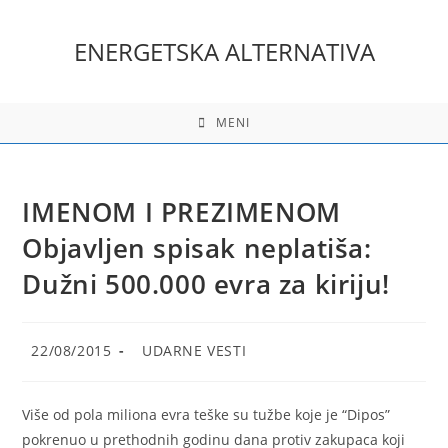
Skip
to
ENERGETSKA ALTERNATIVA
content
MENI
IMENOM I PREZIMENOM
Objavljen spisak neplatiša:
Dužni 500.000 evra za kiriju!
Post
Post
22/08/2015
UDARNE VESTI
published:
category:
Više od pola miliona evra teške su tužbe koje je “Dipos”
pokrenuo u prethodnih godinu dana protiv zakupaca koji