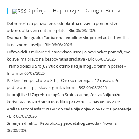
Србија – Најновије – Google Вести
Dobre vesti za penzionere: Jednokratna državna pomoć stiže
uskoro, otkriven i datum isplate - Blic
06/08/2026
Drama u Beogradu: Fudbaleru demoliran skupoceni auto "bentli" u
luksuznom naselju - Blic
06/08/2026
Država deli 3 milijarde dinara: Vlada usvojila novi paket pomoći, evo
ko sve ima pravo na bespovratna sredstva - Blic
06/08/2026
Tramp dolazi u Srbiju? Vučić otkrio kad je mogući termin posete -
Informer
06/08/2026
Paklene temperature u Srbiji: Ovo su merenja u 12 časova; Po
podne obrt – pljuskovi s grmljavinom - B92
06/08/2026
Jutarnji list: U Zagrebu uhapšen Srbin osumnjičen za špijunažu u
korist BIA, prava drama usledila u pritvoru - Danas
06/08/2026
Vreli talas topi asfalt: RHMZ do sada nije objavio ovakvo upozorenje
- Blic
06/08/2026
Smenjen direktor Republičkog geodetskog zavoda - Nova.rs
06/08/2026