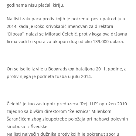
godinama nisu plaćali kiriju.
Na listi zakupaca protiv kojih je pokrenut postupak od jula
2014, kada je Đoko Krivokapić imenovan za direktora
“Diposa”, nalazi se Milorad Čelebić, protiv koga ova državna
firma vodi tri spora za ukupan dug od oko 139.000 dolara.
On se iselio iz vile u Beogradskog bataljona 2011. godine, a
protiv njega je podneta tužba u julu 2014.
Čelebić je kao zastupnik preduzeća “Rejl LLP” optužen 2010.
zajedno sa bivšim direktorom “Železnica” Milenkom
Šarančićem zbog zloupotrebe položaja pri nabavci polovnih
šinobusa iz Švedske.
Na listi najvećih dužnika protiv kojih je pokrenut spor u