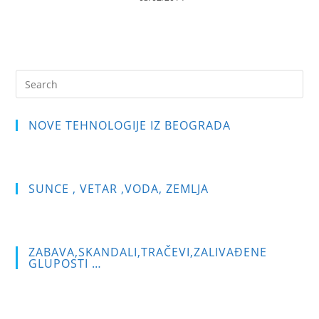
Pre
Es
to
NOVE TEHNOLOGIJE IZ BEOGRADA
clo
the
sea
pan
SUNCE , VETAR ,VODA, ZEMLJA
ZABAVA,SKANDALI,TRAČEVI,ZALIVAĐENE
GLUPOSTI …