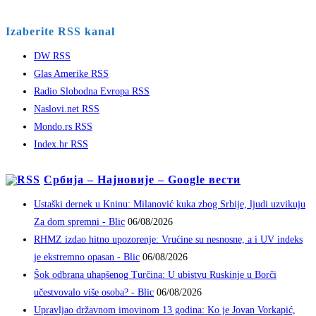
Izaberite RSS kanal
DW RSS
Glas Amerike RSS
Radio Slobodna Evropa RSS
Naslovi.net RSS
Mondo.rs RSS
Index.hr RSS
Србија – Најновије – Google вести
Ustaški dernek u Kninu: Milanović kuka zbog Srbije, ljudi uzvikuju
Za dom spremni - Blic
06/08/2026
RHMZ izdao hitno upozorenje: Vrućine su nesnosne, a i UV indeks
je ekstremno opasan - Blic
06/08/2026
Šok odbrana uhapšenog Turčina: U ubistvu Ruskinje u Borči
učestvovalo više osoba? - Blic
06/08/2026
Upravljao državnom imovinom 13 godina: Ko je Jovan Vorkapić,