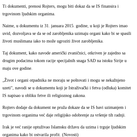
Ti dokumenti, prenosi Rojters, mogu biti dokaz da se IS finansira i
trgovinom ljudskim organima.
Naime, u dokumentu iz 31. januara 2015. godine, u koji je Rojters imao
uvid, dozvoljava se da se od zarobljenika uzimaju organi kako bi se spasili
životi muslimana iako to može ugroziti život zarobljenika.
Taj dokument, kako navode američki zvaničnici, otkriven je zajedno sa
drugim podacima tokom racije specijalnih snaga SAD na istoku Sirije u
maju ove godine.
„Život i organi otpadnika ne moraju se poštovati i mogu se nekažnjeno
uzeti“, navodi se u dokumentu koji je Istraživački i fetva (odluka) komitet
IS napisao u obliku fetve ili religioznog zakona.
Rojters dodaje da dokument ne pruža dokaze da se IS bavi uzimanjem i
trgovinom organima već daje religijsko odobrenje za vršenje tih radnji.
Irak je već ranije optuživao Islamsku državu da uzima i trguje ljudskim
organima kako bi ostvarila profit. (Novosti)