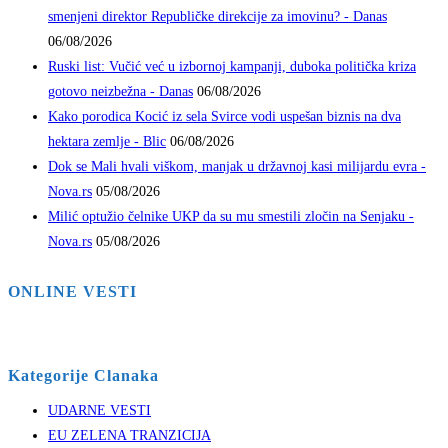
smenjeni direktor Republičke direkcije za imovinu? - Danas
06/08/2026
Ruski list: Vučić već u izbornoj kampanji, duboka politička kriza
gotovo neizbežna - Danas
06/08/2026
Kako porodica Kocić iz sela Svirce vodi uspešan biznis na dva
hektara zemlje - Blic
06/08/2026
Dok se Mali hvali viškom, manjak u državnoj kasi milijardu evra -
Nova.rs
05/08/2026
Milić optužio čelnike UKP da su mu smestili zločin na Senjaku -
Nova.rs
05/08/2026
ONLINE VESTI
Kategorije Clanaka
UDARNE VESTI
EU ZELENA TRANZICIJA