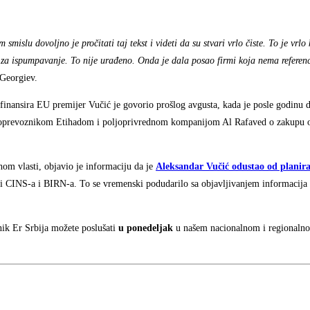
islu dovoljno je pročitati taj tekst i videti da su stvari vrlo čiste. To je vrlo
 za ispumpavanje. To nije urađeno. Onda je dala posao firmi koja nema referenc
 Georgiev.
finansira EU premijer Vučić je govorio prošlog avgusta, kada je posle godinu
 avioprevoznikom Etihadom i poljoprivrednom kompanijom Al Rafaved o zakupu 
om vlasti, objavio je informaciju da je
Aleksandar Vučić odustao od plani
i CINS-a i BIRN-a. To se vremenski podudarilo sa objavljivanjem informacija 
nik Er Srbija možete poslušati
u ponedeljak
u našem nacionalnom i regionaln