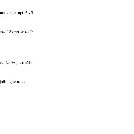
kompanije, optuživši
orta i Evropske unije
ske Unije
„, saopštio
ajnih ugovora o