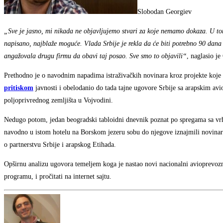
Slobodan Georgiev
„Sve je jasno, mi nikada ne objavljujemo stvari za koje nemamo dokaza. U tom sm
napisano, najblaže moguće. Vlada Srbije je rekla da će biti potrebno 90 dana
angažovala drugu firmu da obavi taj posao. Sve smo to objavili“
, naglasio je
Prethodno je o navodnim napadima istraživačkih novinara kroz projekte koje 
pritiskom
javnosti i obelodanio do tada tajne ugovore Srbije sa arapskim
poljoprivrednog zemljišta u Vojvodini.
Nedugo potom, jedan beogradski tabloidni dnevnik poznat po spregama sa vrh
navodno u istom hotelu na Borskom jezeru sobu do njegove iznajmili novinar
o partnerstvu Srbije i arapskog Etihada.
Opširnu analizu ugovora temeljem koga je nastao novi nacionalni avioprevoz
programu, i pročitati na internet sajtu.