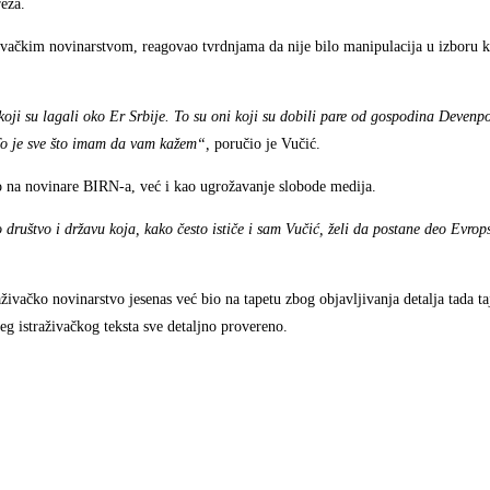
reza.
aživačkim novinarstvom, reagovao tvrdnjama da nije bilo manipulacija u izboru 
 koji su lagali oko Er Srbije. To su oni koji su dobili pare od gospodina Devenp
 To je sve što imam da vam kažem“,
poručio je Vučić.
 na novinare BIRN-a, već i kao ugrožavanje slobode medija.
 društvo i državu koja, kako često ističe i sam Vučić, želi da postane deo Evrop
živačko novinarstvo jesenas već bio na tapetu zbog objavljivanja detalja tada t
eg istraživačkog teksta sve detaljno provereno.