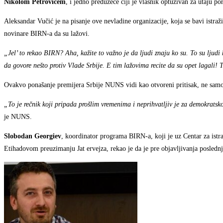
Nikolom Petrovićem
, i jedno preduzeće čiji je vlasnik optuživan za utaju po
Aleksandar Vučić je na pisanje ove nevladine organizacije, koja se bavi istr
novinare BIRN-a da su lažovi.
„Jel’ to rekao BIRN? Aha, kažite to važno je da ljudi znaju ko su. To su ljudi
da govore nešto protiv Vlade Srbije. E tim lažovima recite da su opet lagali!
Ovakvo ponašanje premijera Srbije NUNS vidi kao otvoreni pritisak, ne samo
„To je rečnik koji pripada prošlim vremenima i neprihvatljiv je za demokratsko
je NUNS.
Slobodan Georgiev
, koordinator programa BIRN-a, koji je uz Centar za istra
Etihadovom preuzimanju Jat ervejza, rekao je da je pre objavljivanja poslednj