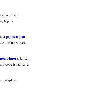
 konzervativno
e, koja je
 dana
popustio pod
oko 10.000 hektara
ranog odmora
, jer su
njihovog istraživanja
om radijskom