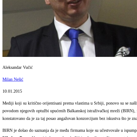
Aleksandar Vučić
Milan Nešić
10.01.2015
M
ediji koji su kritično orijentisani prema vlastima u Srbiji, ponovo su se naš
povodom njegovih optužbi upućenih Balkanskoj istraživačkoj mreži (BIRN), 
konstatovano da je za taj posao angažovan konzorcijum bez iskustva što je zn
BIRN je došao do saznanja da je među firmama koje su učestvovale u ispump