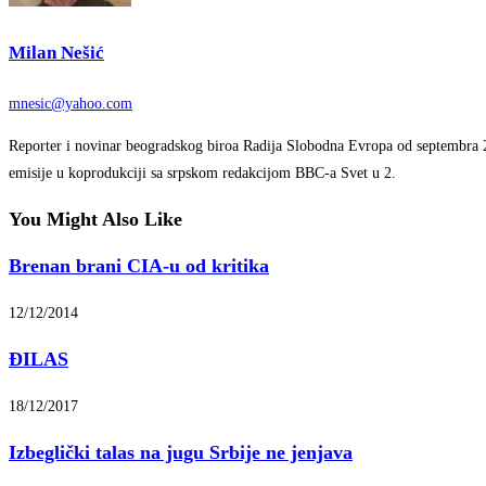
Milan Nešić
mnesic@yahoo.com
Reporter i novinar beogradskog biroa Radija Slobodna Evropa od septembra 
emisije u koprodukciji sa srpskom redakcijom BBC-a Svet u 2.
You Might Also Like
Brenan brani CIA-u od kritika
12/12/2014
ĐILAS
18/12/2017
Izbeglički talas na jugu Srbije ne jenjava