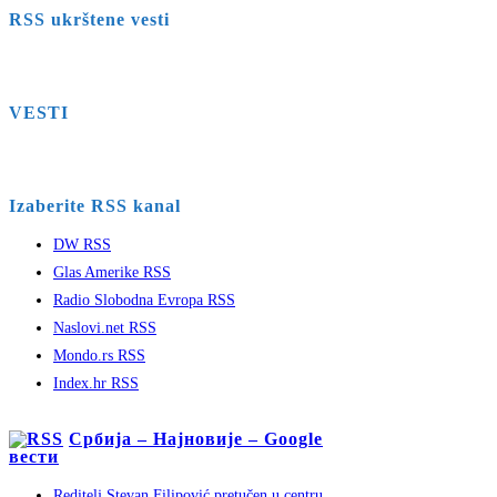
RSS ukrštene vesti
VESTI
Izaberite RSS kanal
DW RSS
Glas Amerike RSS
Radio Slobodna Evropa RSS
Naslovi.net RSS
Mondo.rs RSS
Index.hr RSS
Србија – Најновије – Google
вести
Reditelj Stevan Filipović pretučen u centru