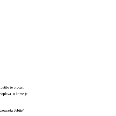
putilo je protest
poplava, u kome je
tromreža Srbije“