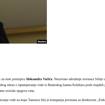
li na meti premijera
Aleksandra Vučića
. Nezavisno udruženje novinara Srbije u
zbog teksta o ispumpavanju vode iz Rudarskog basena Kolubara posle majskih 
atno uvećalo njegovu cenu.
avanju vode na kopu Tamnava bila je kompanija povezana sa direktorom „Elek