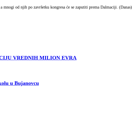
, a mnogi od njih po završetku kongresa će se zaputiti prema Dalmaciji. (Danas)
CIJU VREDNIH MILION EVRA
kolu u Bujanovcu