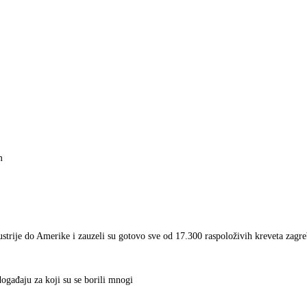
m
Austrije do Amerike i zauzeli su gotovo sve od 17.300 raspoloživih kreveta zagr
ogađaju za koji su se borili mnogi