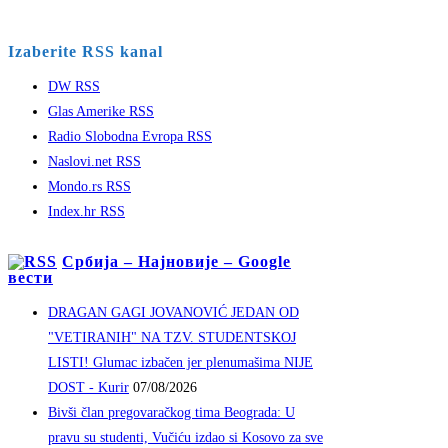
Izaberite RSS kanal
DW RSS
Glas Amerike RSS
Radio Slobodna Evropa RSS
Naslovi.net RSS
Mondo.rs RSS
Index.hr RSS
Србија – Најновије – Google
вести
DRAGAN GAGI JOVANOVIĆ JEDAN OD
"VETIRANIH" NA TZV. STUDENTSKOJ
LISTI! Glumac izbačen jer plenumašima NIJE
DOST - Kurir
07/08/2026
Bivši član pregovaračkog tima Beograda: U
pravu su studenti, Vučiću izdao si Kosovo za sve