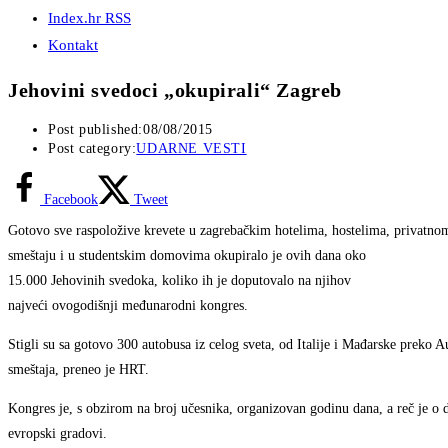
Index.hr RSS
Kontakt
Jehovini svedoci „okupirali“ Zagreb
Post published:
08/08/2015
Post category:
UDARNE VESTI
Facebook
Tweet
Gotovo sve raspoložive krevete u zagrebačkim hotelima, hostelima, privatno
smeštaju i u studentskim domovima okupiralo je ovih dana oko
15.000 Jehovinih svedoka, koliko ih je doputovalo na njihov
najveći ovogodišnji međunarodni kongres.
Stigli su sa gotovo 300 autobusa iz celog sveta, od Italije i Mađarske preko 
smeštaja, preneo je HRT.
Kongres je, s obzirom na broj učesnika, organizovan godinu dana, a reč je o d
evropski gradovi.