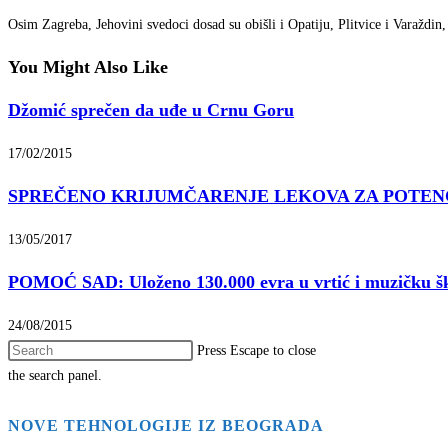
Osim Zagreba, Jehovini svedoci dosad su obišli i Opatiju, Plitvice i Varaždin
You Might Also Like
Džomić sprečen da uđe u Crnu Goru
17/02/2015
SPREČENO KRIJUMČARENJE LEKOVA ZA POTEN
13/05/2017
POMOĆ SAD: Uloženo 130.000 evra u vrtić i muzičku š
24/08/2015
Press Escape to close
the search panel.
NOVE TEHNOLOGIJE IZ BEOGRADA