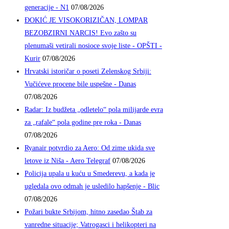
generacije - N1
07/08/2026
ĐOKIĆ JE VISOKORIZIČAN, LOMPAR
BEZOBZIRNI NARCIS! Evo zašto su
plenumaši vetirali nosioce svoje liste - OPŠTI -
Kurir
07/08/2026
Hrvatski istoričar o poseti Zelenskog Srbiji:
Vučićeve procene bile uspešne - Danas
07/08/2026
Radar: Iz budžeta „odletelo“ pola milijarde evra
za „rafale“ pola godine pre roka - Danas
07/08/2026
Ryanair potvrdio za Aero: Od zime ukida sve
letove iz Niša - Aero Telegraf
07/08/2026
Policija upala u kuću u Smederevu, a kada je
ugledala ovo odmah je usledilo hapšenje - Blic
07/08/2026
Požari bukte Srbijom, hitno zasedao Štab za
vanredne situacije; Vatrogasci i helikopteri na