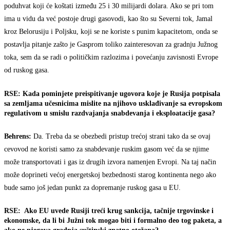
poduhvat koji će koštati između 25 i 30 milijardi dolara. Ako se pri tom
ima u vidu da već postoje drugi gasovodi, kao što su Severni tok, Jamal
kroz Belorusiju i Poljsku, koji se ne koriste s punim kapacitetom, onda se
postavlja pitanje zašto je Gasprom toliko zainteresovan za gradnju Južnog
toka, sem da se radi o političkim razlozima i povećanju zavisnosti Evrope
od ruskog gasa.
RSE: Kada pominjete preispitivanje ugovora koje je Rusija potpisala
sa zemljama učesnicima mislite na njihovo usklađivanje sa evropskom
regulativom u smislu razdvajanja snabdevanja i eksploatacije gasa?
Behrens:
Da. Treba da se obezbedi pristup trećoj strani tako da se ovaj
cevovod ne koristi samo za snabdevanje ruskim gasom već da se njime
može transportovati i gas iz drugih izvora namenjen Evropi. Na taj način
može doprineti većoj energetskoj bezbednosti starog kontinenta nego ako
bude samo još jedan punkt za dopremanje ruskog gasa u EU.
RSE: Ako EU uvede Rusiji treći krug sankcija, tačnije trgovinske i
ekonomske, da li bi Južni tok mogao biti i formalno deo tog paketa, a