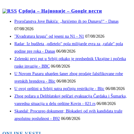
Србија – Најновије – Google вести
Proročanstva Jove Bakića: „Jurićemo ih po Dunavu!“ - Danas
07/08/2026
"Kvadratura kruga" od jeseni na N1 - N1
07/08/2026
Radar: Iz budžeta „odletelo“ pola milijarde evra za „rafale“ pola
godine pre roka - Danas
06/08/2026
Zelenski prvi put u Srbiji otkako je predsednik Ukrajine i početka
ruske invazije - BBC
06/08/2026
U Novom Pazaru uhapšen šaner zbog prodaje falsifikovane robe
svetskih brendova - Blic
06/08/2026
U ovoj opštini u Srbiji sutra počinju restrikcije - Blic
06/08/2026
Zbog požara u Deliblatskoj peščari evakuacija Čardaka i Šumarka,
vanredna situacija u delu opštine Kovin - 021.rs
06/08/2026
Skandal: Procureo dokument; Blokaderi od svih kandidata traže
apsolutnu poslušnost - B92
06/08/2026
ONLINE VESTI