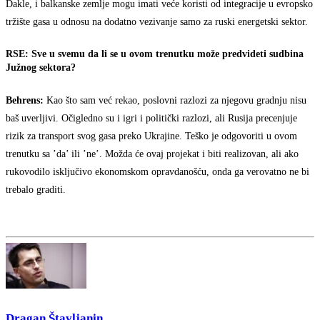
Dakle, i balkanske zemlje mogu imati veće koristi od integracije u evropsko
tržište gasa u odnosu na dodatno vezivanje samo za ruski energetski sektor.
RSE: Sve u svemu da li se u ovom trenutku može predvideti sudbina
Južnog sektora?
Behrens:
Kao što sam već rekao, poslovni razlozi za njegovu gradnju nisu
baš uverljivi. Očigledno su i igri i politički razlozi, ali Rusija precenjuje
rizik za transport svog gasa preko Ukrajine. Teško je odgovoriti u ovom
trenutku sa ’da’ ili ’ne’. Možda će ovaj projekat i biti realizovan, ali ako
rukovodilo isključivo ekonomskom opravdanošću, onda ga verovatno ne bi
trebalo graditi.
Dragan Štavljanin