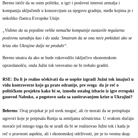
Berens ističe da su osim politike, u igri i poslovni interesi zemalja i
kompanija uključenih u konzorcijum za njegovu gradnju, među kojima je i
nekoliko članica Evropske Unije.
„Vidimo da su pojedine velike nemačke kompanije nastavile regularnu
poslovnu saradnju kao i do sada. Smatram da se ona neće prekidati ako se
kriza oko Ukrajine dalje ne produbi“.
Berens smatra da ako se bude rukovodilo isključivo ekonomskom
opravdanošću, onda Južni tok verovatno ne bi trebalo graditi.
RSE: Da li je realno očekivati da se uopšte izgradi Južni tok imajući u
vidu kontroverze koje ga prate odranije, pre svega da je reč o
političkom projektu kako bi se, između ostalog izbacio iz igre evropski
gasovod Nabuko, a pogotovo sada sa zaoštravanjem krize u Ukrajini?
Behrens
: Ovaj projekat je još uvek moguć, ali će morati da se preispitaju
ugovori koje je potpisala Rusija sa zemljama učesnicima. U svakom slučaju
moraće još mnogo toga da se uradi da bi se realizovao Južni tok i kada je
reč o pravnom aspektu, ali i ekonomskoj održivosti, jer je to veoma skup