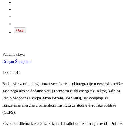
Veličina slova
Dragan Štavljanin
15.04.2014
B
alkanske zemlje mogu imati veće koristi od integracije u evropsko tržište
gasa nego ako se dodatno vezuju samo za ruski energetski sektor, kaže za
Radio Slobodna Evropa
Arno Berens (Behrens),
šef odeljenja za
istraživanje energije u briselskom Institutu za studije evropske politike
(CEPS).
Povodom dilema kako će se kriza u Ukrajini odraziti na gasovod Južni tok,