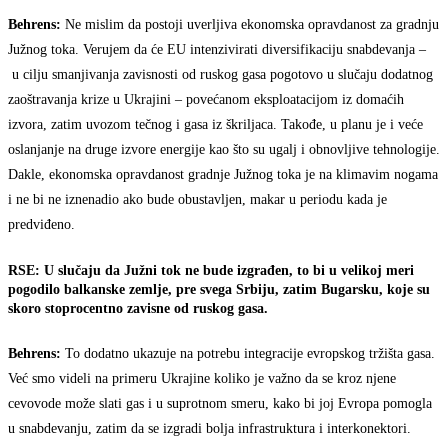
Behrens:
Ne mislim da postoji uverljiva ekonomska opravdanost za gradnju
Južnog toka. Verujem da će EU intenzivirati diversifikaciju snabdevanja –
u cilju smanjivanja zavisnosti od ruskog gasa pogotovo u slučaju dodatnog
zaoštravanja krize u Ukrajini – povećanom eksploatacijom iz domaćih
izvora, zatim uvozom tečnog i gasa iz škriljaca. Takođe, u planu je i veće
oslanjanje na druge izvore energije kao što su ugalj i obnovljive tehnologije.
Dakle, ekonomska opravdanost gradnje Južnog toka je na klimavim nogama
i ne bi ne iznenadio ako bude obustavljen, makar u periodu kada je
predviđeno.
RSE: U slučaju da Južni tok ne bude izgrađen, to bi u velikoj meri
pogodilo balkanske zemlje, pre svega Srbiju, zatim Bugarsku, koje su
skoro stoprocentno zavisne od ruskog gasa.
Behrens:
To dodatno ukazuje na potrebu integracije evropskog tržišta gasa.
Već smo videli na primeru Ukrajine koliko je važno da se kroz njene
cevovode može slati gas i u suprotnom smeru, kako bi joj Evropa pomogla
u snabdevanju, zatim da se izgradi bolja infrastruktura i interkonektori.