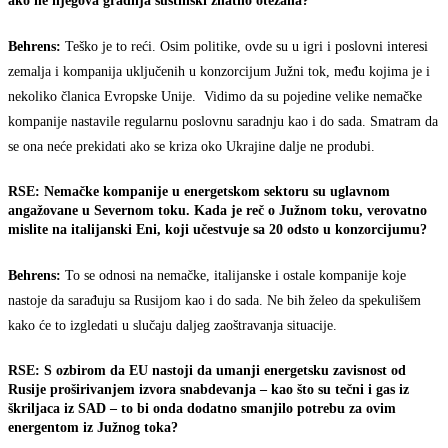
ako ne njegova gradnja suštinski znatno otežana?
Behrens:
Teško je to reći. Osim politike, ovde su u igri i poslovni interesi
zemalja i kompanija uključenih u konzorcijum Južni tok, među kojima je i
nekoliko članica Evropske Unije. Vidimo da su pojedine velike nemačke
kompanije nastavile regularnu poslovnu saradnju kao i do sada. Smatram da
se ona neće prekidati ako se kriza oko Ukrajine dalje ne produbi.
RSE: Nemačke kompanije u energetskom sektoru su uglavnom
angažovane u Severnom toku. Kada je reč o Južnom toku, verovatno
mislite na italijanski Eni, koji učestvuje sa 20 odsto u konzorcijumu?
Behrens:
To se odnosi na nemačke, italijanske i ostale kompanije koje
nastoje da sarađuju sa Rusijom kao i do sada. Ne bih želeo da spekulišem
kako će to izgledati u slučaju daljeg zaoštravanja situacije.
RSE: S ozbirom da EU nastoji da umanji energetsku zavisnost od
Rusije proširivanjem izvora snabdevanja – kao što su tečni i gas iz
škriljaca iz SAD – to bi onda dodatno smanjilo potrebu za ovim
energentom iz Južnog toka?