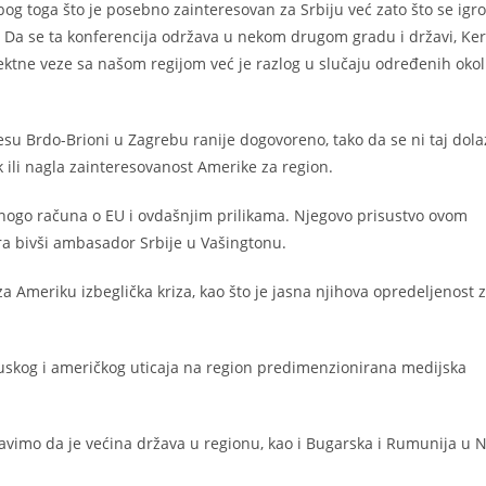
og toga što je posebno zainteresovan za Srbiju već zato što se igr
 Da se ta konferencija održava u nekom drugom gradu i državi, Ker
ektne veze sa našom regijom već je razlog u slučaju određenih okoln
su Brdo-Brioni u Zagrebu ranije dogovoreno, tako da se ni taj dola
ili nagla zainteresovanost Amerike za region.
ogo računa o EU i ovdašnjim prilikama. Njegovo prisustvo ovom
ra bivši ambasador Srbije u Vašingtonu.
Ameriku izbeglička kriza, kao što je jasna njihova opredeljenost 
 ruskog i američkog uticaja na region predimenzionirana medijska
oravimo da je većina država u regionu, kao i Bugarska i Rumunija u 