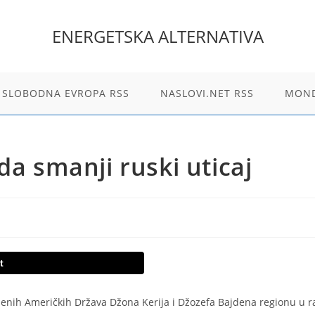
ENERGETSKA ALTERNATIVA
 SLOBODNA EVROPA RSS
NASLOVI.NET RSS
MOND
da smanji ruski uticaj
t
njenih Američkih Država Džona Kerija i Džozefa Bajdena regionu u 