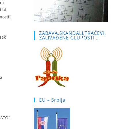
om
i bi
osti“,
ZABAVA,SKANDALI,TRAČEVI,
zak
ZALIVAĐENE GLUPOSTI …
za
EU – Srbija
NATO“,