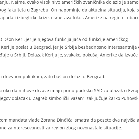
ju. Naime, ovako visok nivo američkih zvaničnika dolazio je samo
fskog fakulteta u Zagrebu. On napominje da aktuelna situacija, koja 
apada i izbegličke krize, usmerava fokus Amerike na region i ubac
D Džon Keri, jer je njegova funkcija jača od funkcije američkog
Keri je poslat u Beograd, jer je Srbija bezbednosno interesantnija
uje u Srbiji. Dolazak Kerija je, svakako, pokušaj Amerike da izvuče 
i dnevnompolitikom, zato baš on dolazi u Beograd.
oruku da njihove države imaju punu podršku SAD za ulazak u Evro
jegov dolazak u Zagreb simbolički važan“, zaključuje Žarko Puhovski
tokom mandata vlade Zorana Đinđića, smatra da posete dva najviša 
e zainteresovanosti za region zbog novonastale situacije.