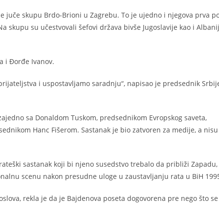
 je juče skupu Brdo-Brioni u Zagrebu. To je ujedno i njegova prva p
 skupu su učestvovali šefovi država bivše Jugoslavije kao i Albanij
ga i Đorđe Ivanov.
ijateljstva i uspostavljamo saradnju“, napisao je predsednik Srbij
a zajedno sa Donaldom Tuskom, predsednikom Evropskog saveta,
ednikom Hanc Fišerom. Sastanak je bio zatvoren za medije, a nisu 
rateški sastanak koji bi njeno susedstvo trebalo da približi Zapadu,
onalnu scenu nakon presudne uloge u zaustavljanju rata u BiH 199
poslova, rekla je da je Bajdenova poseta dogovorena pre nego što se