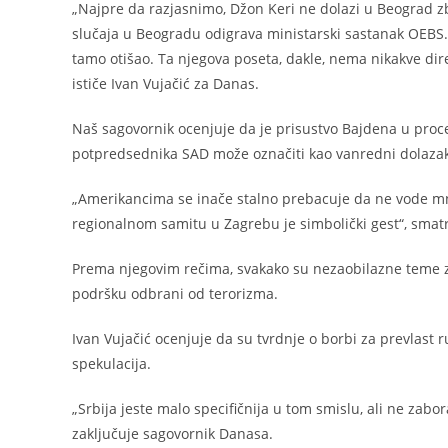
„Najpre da razjasnimo, Džon Keri ne dolazi u Beograd zb
slučaja u Beogradu odigrava ministarski sastanak OEBS.
tamo otišao. Ta njegova poseta, dakle, nema nikakve dir
ističe Ivan Vujačić za Danas.
Naš sagovornik ocenjuje da je prisustvo Bajdena u proce
potpredsednika SAD može označiti kao vanredni dolazak 
„Amerikancima se inače stalno prebacuje da ne vode mn
regionalnom samitu u Zagrebu je simbolički gest“, smat
Prema njegovim rečima, svakako su nezaobilazne teme za 
podršku odbrani od terorizma.
Ivan Vujačić ocenjuje da su tvrdnje o borbi za prevlast
spekulacija.
„Srbija jeste malo specifičnija u tom smislu, ali ne zab
zaključuje sagovornik Danasa.