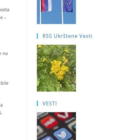
oseta
e –
RSS Ukrštene Vesti
e na
bile
VESTI
 a
5.