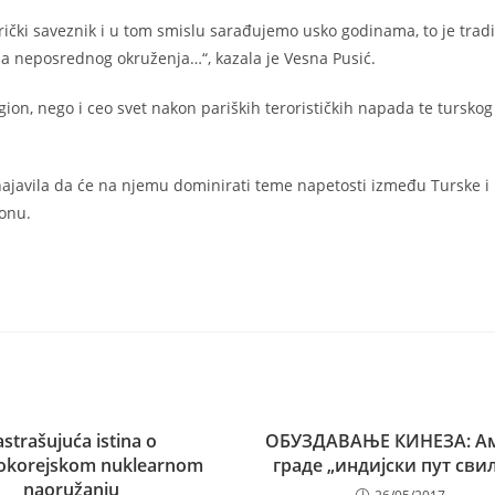
erički saveznik i u tom smislu sarađujemo usko godinama, to je trad
cija neposrednog okruženja…“, kazala je Vesna Pusić.
gion, nego i ceo svet nakon pariških terorističkih napada te turskog
najavila da će na njemu dominirati teme napetosti između Turske i 
ionu.
astrašujuća istina o
ОБУЗДАВАЊЕ КИНЕЗА: А
okorejskom nuklearnom
граде „индијски пут свил
naoružanju