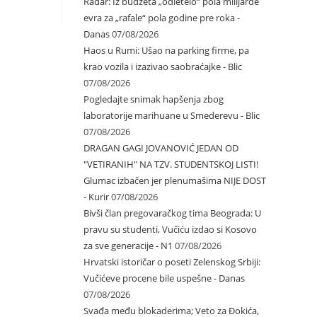
Radar: Iz budžeta „odletelo“ pola milijarde
evra za „rafale“ pola godine pre roka -
Danas
07/08/2026
Haos u Rumi: Ušao na parking firme, pa
krao vozila i izazivao saobraćajke - Blic
07/08/2026
Pogledajte snimak hapšenja zbog
laboratorije marihuane u Smederevu - Blic
07/08/2026
DRAGAN GAGI JOVANOVIĆ JEDAN OD
"VETIRANIH" NA TZV. STUDENTSKOJ LISTI!
Glumac izbačen jer plenumašima NIJE DOST
- Kurir
07/08/2026
Bivši član pregovaračkog tima Beograda: U
pravu su studenti, Vučiću izdao si Kosovo
za sve generacije - N1
07/08/2026
Hrvatski istoričar o poseti Zelenskog Srbiji:
Vučićeve procene bile uspešne - Danas
07/08/2026
Svađa među blokaderima; Veto za Đokića,