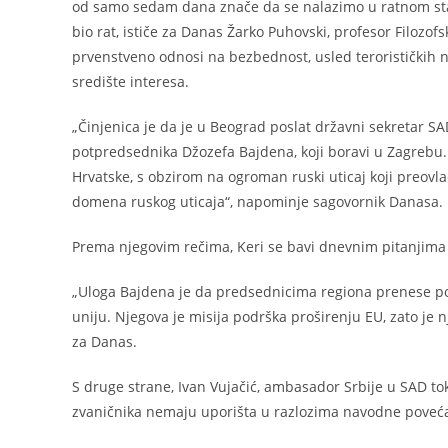
od samo sedam dana znače da se nalazimo u ratnom stan
bio rat, ističe za Danas Žarko Puhovski, profesor Filozo
prvenstveno odnosi na bezbednost, usled terorističkih n
središte interesa.
„Činjenica je da je u Beograd poslat državni sekretar SA
potpredsednika Džozefa Bajdena, koji boravi u Zagrebu. 
Hrvatske, s obzirom na ogroman ruski uticaj koji preovlađ
domena ruskog uticaja“, napominje sagovornik Danasa.
Prema njegovim rečima, Keri se bavi dnevnim pitanjima 
„Uloga Bajdena je da predsednicima regiona prenese p
uniju. Njegova je misija podrška proširenju EU, zato je n
za Danas.
S druge strane, Ivan Vujačić, ambasador Srbije u SAD 
zvaničnika nemaju uporišta u razlozima navodne povećan