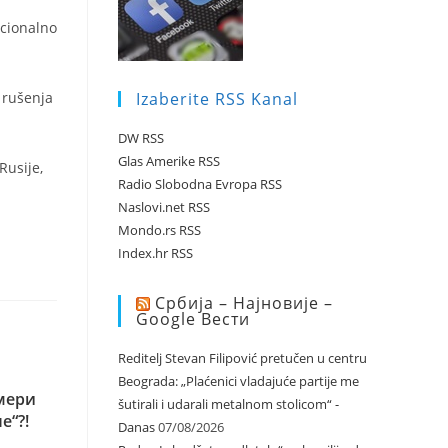
icionalno
Izaberite RSS Kanal
 rušenja
DW RSS
Glas Amerike RSS
Rusije,
Radio Slobodna Evropa RSS
Naslovi.net RSS
Mondo.rs RSS
Index.hr RSS
Србија – Најновије –
Google Вести
Reditelj Stevan Filipović pretučen u centru
Beograda: „Plaćenici vladajuće partije me
мери
šutirali i udarali metalnom stolicom“ -
е“?!
Danas
07/08/2026