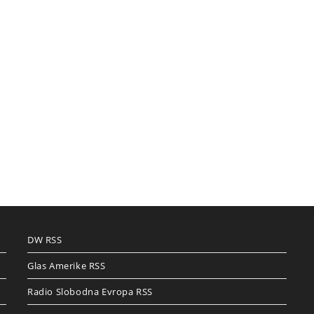
DW RSS
Glas Amerike RSS
Radio Slobodna Evropa RSS