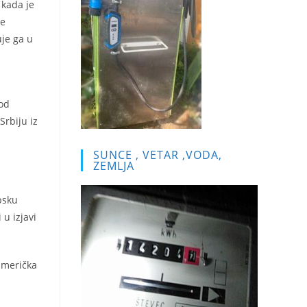
 kada je
se
uje ga u
 od
Srbiju iz
SUNCE , VETAR ,VODA,
ZEMLJA
psku
 u izjavi
američka