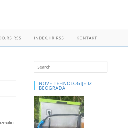
O.RS RSS
INDEX.HR RSS
KONTAKT
Press
Escape
to
NOVE TEHNOLOGIJE IZ
close
BEOGRADA
the
search
panel.
razmaku