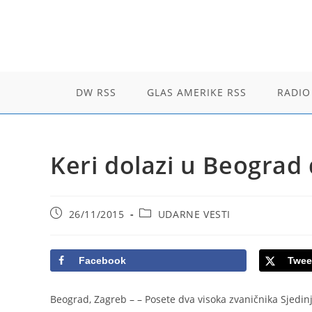
Skip
to
content
DW RSS
GLAS AMERIKE RSS
RADIO
Keri dolazi u Beograd 
Post
Post
26/11/2015
UDARNE VESTI
published:
category:
Facebook
Twee
Beograd, Zagreb –
– Posete dva visoka zvaničnika Sjedi