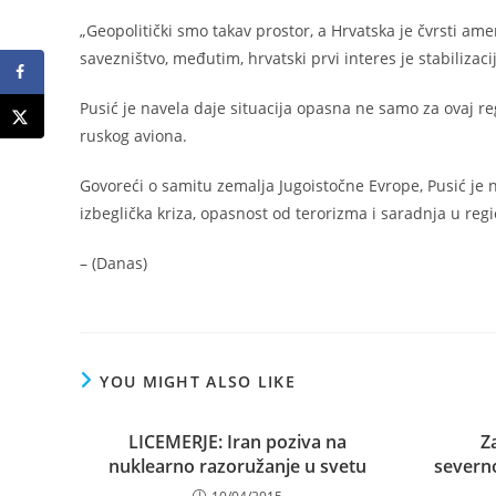
„Geopolitički smo takav prostor, a Hrvatska je čvrsti am
savezništvo, međutim, hrvatski prvi interes je stabiliza
Pusić je navela daje situacija opasna ne samo za ovaj re
ruskog aviona.
Govoreći o samitu zemalja Jugoistočne Evrope, Pusić je 
izbeglička kriza, opasnost od terorizma i saradnja u reg
– (Danas)
YOU MIGHT ALSO LIKE
LICEMERJE: Iran poziva na
Z
nuklearno razoružanje u svetu
severn