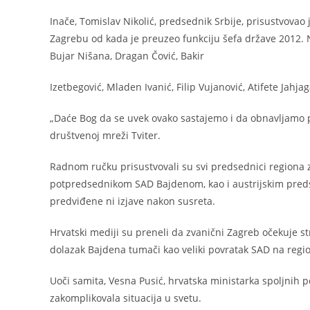
Inače, Tomislav Nikolić, predsednik Srbije, prisustvovao
Zagrebu od kada je preuzeo funkciju šefa države 2012. Na
Bujar Nišana, Dragan Čović, Bakir
Izetbegović, Mladen Ivanić, Filip Vujanović, Atifete Jahja
„Daće Bog da se uvek ovako sastajemo i da obnavljamo pr
društvenoj mreži Tviter.
Radnom ručku prisustvovali su svi predsednici region
potpredsednikom SAD Bajdenom, kao i austrijskim preds
predviđene ni izjave nakon susreta.
Hrvatski mediji su preneli da zvanični Zagreb očekuje st
dolazak Bajdena tumači kao veliki povratak SAD na regi
Uoči samita, Vesna Pusić, hrvatska ministarka spoljnih 
zakomplikovala situacija u svetu.